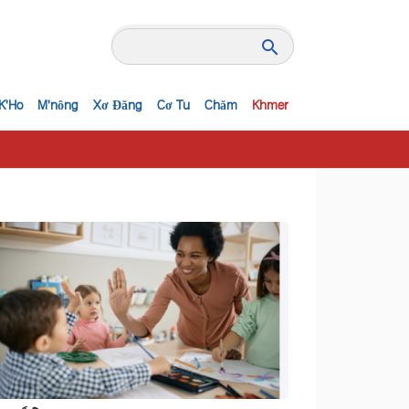
K'Ho
M'nông
Xơ Đăng
Cơ Tu
Chăm
Khmer