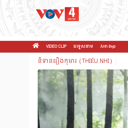
VIDEO CLIP
ឧទ្ទេសនាម
Ảnh Đẹp
និទានរឿងកុមារ (THIẾU NHI)