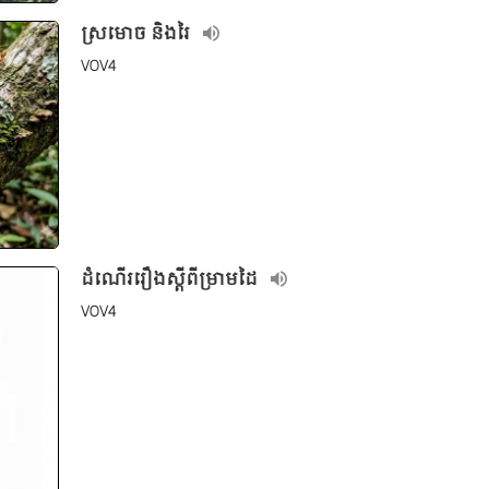
ស្រមោច និងរៃ
VOV4
ដំណើររឿងស្តីពីម្រាមដៃ
VOV4