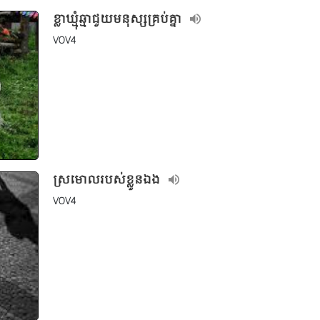
ខ្លាឃ្មុំឆ្មាជួយមនុស្សគ្រប់គ្នា
VOV4
ស្រមោលរបស់ខ្លួនឯង
VOV4