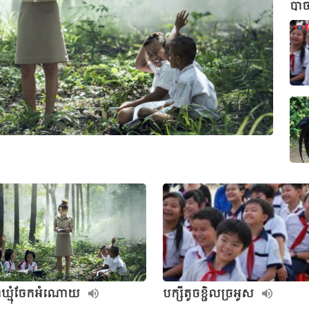
បាច
លាឃ្មុំចែកអំណោយ
បក្សីតូចខ្ជិលច្រអូស