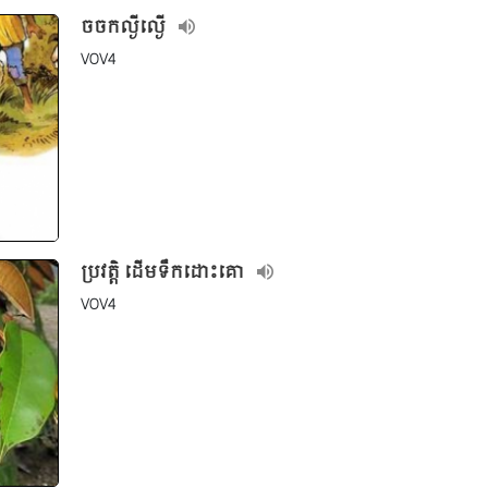
ចចកល្ងីល្ងើ
VOV4
ប្រវត្តិ ដើមទឹកដោះគោ
VOV4