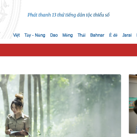
Việt
Tày - Nùng
Dao
Mông
Thái
Bahnar
Ê đê
Jarai