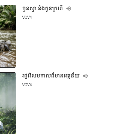
កូនស្វា និងកូនក្រពើ
VOV4
រដូវវិសមកាលដ៏មានអត្ថន័យ
VOV4