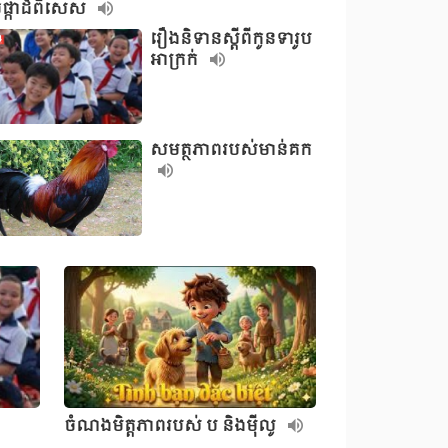
ផ្កាដ៏ពិសេស
រឿងនិទានស្តីពីកូនទារូប
អាក្រក់
សមត្ថភាពរបស់មាន់គក
ចំណងមិត្តភាពរបស់ ប និងម៉ីលូ