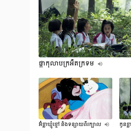
ផ្កាកុលាបក្រអឺតក្រទម
អ៊ំខ្លាឃ្មុំខ្មៅ និងទន្សាយពីរក្បាល
កូនខ្