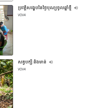
ប្រវត្តិសង្ខេបនៃថ្ងៃបុណ្យចូលឆ្នាំថ្មី
VOV4
សត្វបក្សី និងមាន់
VOV4