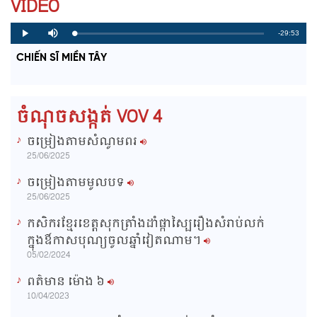
VIDEO
R
-29:53
L
P
P
M
o
r
l
u
a
o
a
t
e
CHIẾN SĨ MIỀN TÂY
d
g
y
e
e
r
d
e
m
:
s
0
s
%
:
a
0
ចំណុចសង្កត់ VOV 4
%
i
ចម្រៀងតាមសំណូមពរ
n
25/06/2025
i
ចម្រៀងតាមមូលបទ
n
25/06/2025
g
កសិករខ្មែរខេត្តសុកត្រាំងដាំផ្កាស្បៃរឿងសំរាប់លក់
T
ក្នុងឳកាសបុណ្យចូលឆ្នាំវៀតណាម។
i
05/02/2024
m
ពត៌មាន ម៉ោង​ ៦
e
10/04/2023