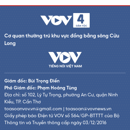
Cơ quan thường trú khu vực đồng bằng sông Cửu
Long
Giám đốc: Bùi Trọng Điển
Phó Giám đốc: Phạm Hoàng Tùng
Địa chỉ: số 102, Lý Tự Trọng, phường An Cư, quận Ninh
Kiều, TP. Cần Thơ
toasoanvov.vn@gmail.com | toasoan@vovnews.vn
Giấy phép báo Điện tử VOV số 564/GP-BTTTT của Bộ
Thông tin và Truyền thông cấp ngày 03/12/2016