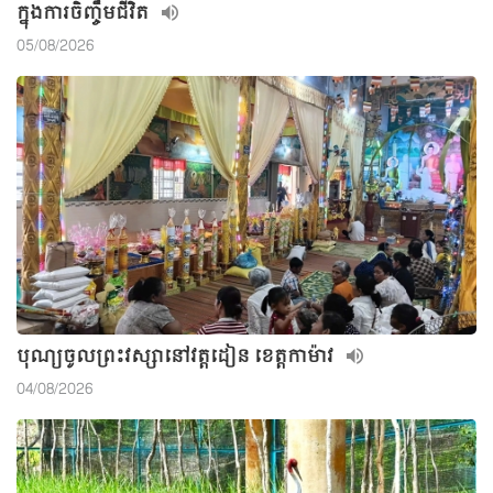
ក្នុងការចិញ្ចឹមជីវិត
05/08/2026
បុណ្យចូលព្រះវស្សានៅវត្តដៀន ខេត្តកាម៉ាវ
04/08/2026