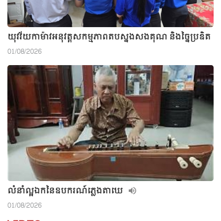
យុវវ័យកាម៉ាវអនុវត្តសកម្មភាពតបស្នងសងគុណ និងច្នៃប្រឌិត
01/08/2026
លំនាំល្អឯកនៃឧបករណ៍ភ្លេងតាឃេ
01/08/2026