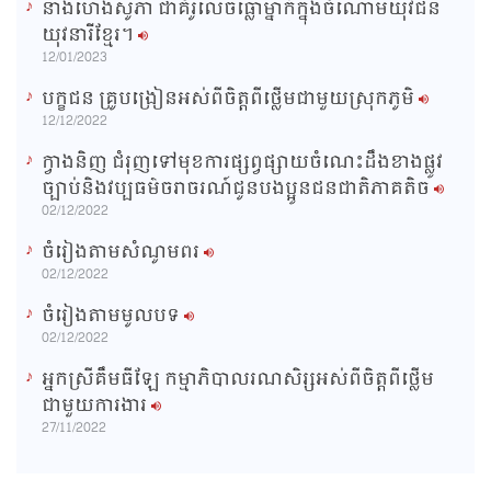
នាងហេងសូភា ជាគំរូលេចធ្លោម្នាក់ក្នុងចំណោមយុវជន
យុវនារីខ្មែរ។
12/01/2023
បក្ខជន គ្រូបង្រៀនអស់ពីចិត្តពីថ្លើមជាមួយស្រុកភូមិ
12/12/2022
ក្វាងនិញ ជំរុញទៅមុខការផ្សព្វផ្សាយចំណេះដឹងខាងផ្លូវ
ច្បាប់និងវប្បធម៌ចរាចរណ៍ជូនបងប្អូនជនជាតិភាគតិច
02/12/2022
ចំរៀងតាមសំណូមពរ
02/12/2022
ចំរៀងតាមមូលបទ
02/12/2022
អ្នកស្រីគឹមធីឡែ កម្មាភិបាលរណសិរ្សអស់ពីចិត្តពីថ្លើម
ជាមួយការងារ
27/11/2022