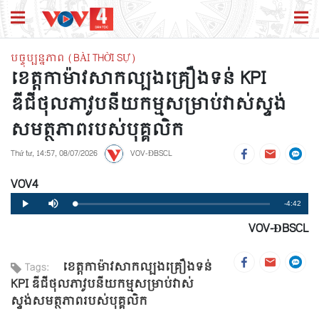
បច្ចុប្បន្នភាព (BÀI THỜI SỰ)
ខេត្តកាម៉ាវសាកល្បងគ្រឿងទន់ KPI
ឌីជីថុលភាវូបនីយកម្មសម្រាប់វាស់ស្ទង់
សមត្ថភាពរបស់បុគ្គលិក
Thứ tư, 14:57, 08/07/2026
VOV-ĐBSCL
VOV4
Remaining
-4:42
Loaded
:
Progress
:
Play
Mute
0%
0%
VOV-ĐBSCL
Time
ខេត្តកាម៉ាវសាកល្បងគ្រឿងទន់
Tags:
KPI ឌីជីថុលភាវូបនីយកម្មសម្រាប់វាស់
ស្ទង់សមត្ថភាពរបស់បុគ្គលិក