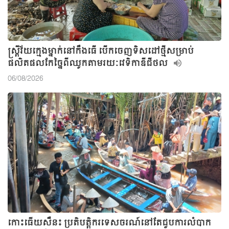
ស្ត្រីវ័យក្មេងម្នាក់នៅកឹងធើ បើកចេញទិសដៅថ្មីសម្រាប់
ផលិតផលកែច្នៃពីឈូកតាមរយៈវេទិកាឌីជីថល
06/08/2026
កោះធើយសឺន៖ ប្រតិបត្តិករទេសចរណ៍នៅតែជួបការលំបាក