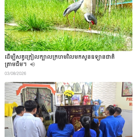
ដើម្បីសត្វក្រៀលក្បាលក្រហមវិលមកសួនឧទ្យានជាតិ
ត្រាមជីម។
03/08/2026