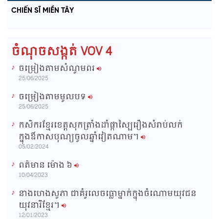
o
r
l
u
a
o
a
t
e
CHIẾN SĨ MIỀN TÂY
d
g
y
e
e
r
d
e
m
:
s
0
s
%
:
a
0
ចំណុចសង្កត់ VOV 4
%
i
ចម្រៀងតាមសំណូមពរ
n
25/06/2025
i
ចម្រៀងតាមមូលបទ
n
25/06/2025
g
កសិករខ្មែរខេត្តសុកត្រាំងដាំផ្កាស្បៃរឿងសំរាប់លក់
T
ក្នុងឳកាសបុណ្យចូលឆ្នាំវៀតណាម។
i
05/02/2024
m
ពត៌មាន ម៉ោង​ ៦
e
10/04/2023
នាងហេងសូភា ជាគំរូលេចធ្លោម្នាក់ក្នុងចំណោមយុវជន
យុវនារីខ្មែរ។
12/01/2023