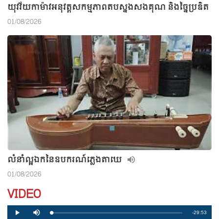
យុវវ័យកាម៉ាវអនុវត្តសកម្មភាពតបស្នងសងគុណ និងច្នៃប្រឌិត
01/08/2026
លំនាំល្អឯកនៃឧបករណ៍ភ្លេងតាឃេ
01/08/2026
VIDEO
R
-29:53
L
P
P
M