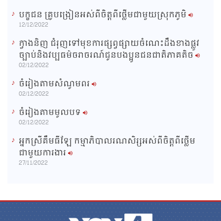
បក្ខជន គ្រូបង្រៀនអស់ពីចិត្តពីថ្លើមជាមួយស្រុកភូមិ
12/12/2022
ក្វាងនិញ ជំរុញទៅមុខការផ្សព្វផ្សាយចំណេះដឹងខាងផ្លូវ
ច្បាប់និងវប្បធម៌ចរាចរណ៍ជូនបងប្អូនជនជាតិភាគតិច
02/12/2022
ចំរៀងតាមសំណូមពរ
02/12/2022
ចំរៀងតាមមូលបទ
02/12/2022
អ្នកស្រីគឹមធីឡែ កម្មាភិបាលរណសិរ្សអស់ពីចិត្តពីថ្លើម
ជាមួយការងារ
27/11/2022