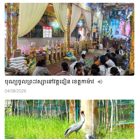
បុណ្យចូលព្រះវស្សានៅវត្តដៀន ខេត្តកាម៉ាវ
04/08/2026