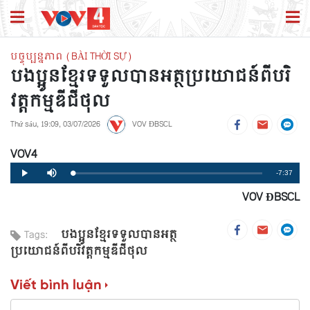
បច្ចុប្បន្នភាព (BÀI THỜI SỰ)
បងប្អូនខ្មែរទទួលបានអត្ថប្រយោជន៍ពីបរិ
វត្តកម្មឌីជីថុល
Thứ sáu, 19:09, 03/07/2026
VOV ĐBSCL
VOV4
Remaining
-7:37
Loaded
:
Progress
:
Play
Mute
0%
0%
VOV ĐBSCL
Time
បងប្អូនខ្មែរទទួលបានអត្ថ
Tags:
ប្រយោជន៍ពីបរិវត្តកម្មឌីជីថុល
Viết bình luận