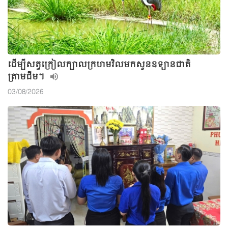
ដើម្បីសត្វក្រៀលក្បាលក្រហមវិលមកសួនឧទ្យានជាតិ
ត្រាមជីម។
03/08/2026