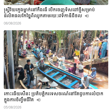
ស្ត្រីវ័យក្មេងម្នាក់នៅកឹងធើ បើកចេញទិសដៅថ្មីសម្រាប់
ផលិតផលកែច្នៃពីឈូកតាមរយៈវេទិកាឌីជីថល
06/08/2026
កោះធើយសឺន៖ ប្រតិបត្តិករទេសចរណ៍នៅតែជួបការលំបាក
ក្នុងការចិញ្ចឹមជីវិត
05/08/2026