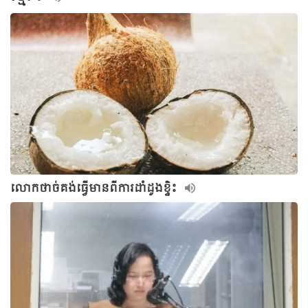
លោកថាច់គង់ធ្វើមានពីការដាំដូងខ្ទិះ