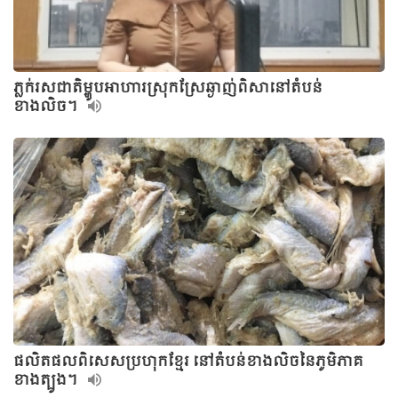
ភ្លក់រសជាតិម្ហូបអាហារស្រុកស្រែឆ្ងាញ់ពិសានៅតំបន់
ខាងលិច។
ផលិតផលពិសេសប្រហុកខ្មែរ នៅតំបន់ខាងលិចនៃភូមិភាគ
ខាងត្បូង។