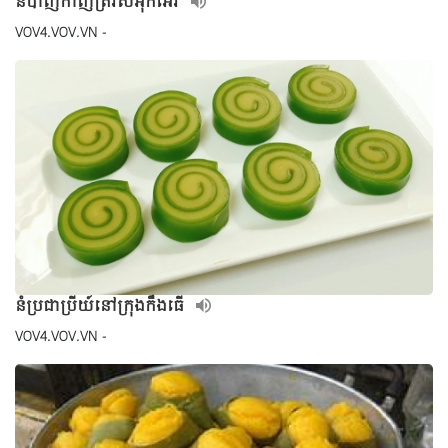
នំបាញ់កាញ់ត្រីរ៉សអុកអែវ
VOV4.VOV.VN -
នំប្រជាប្រីយ៍នៅក្រុងកឹងធើ
VOV4.VOV.VN -