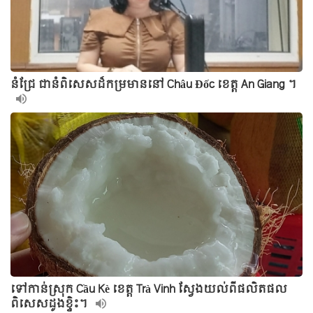
នំជ្រែ ជានំពិសេសដ៏កម្រមាននៅ Châu Đốc ខេត្ត An Giang ។
ទៅកាន់ស្រុក Cầu Kè ខេត្ត Trà Vinh ស្វែងយល់ពីផលិតផល
ពិសេសដូងខ្ទិះ។