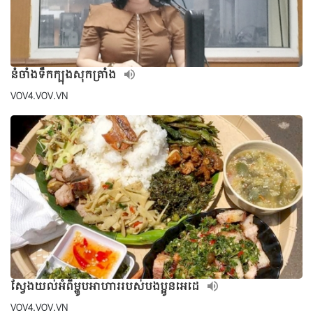
នំចាំងទឹកក្បុងសុកត្រាំង
VOV4.VOV.VN
ស្វែងយល់អំពីម្ហូបអាហាររបស់បងប្អូនអេដេ
VOV4.VOV.VN