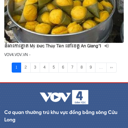
នំអាកោត្នោត Mỹ Đức Thủy Tiên នៅខេត្ត An Giang។
VOV4.VOV.VN -
1
2
3
4
5
6
7
8
9
…
››
Cơ quan thường trú khu vực đồng bằng sông Cửu
Long