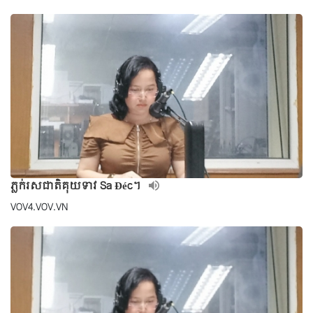
ភ្លក់រសជាតិគុយទាវ Sa Đéc។
VOV4.VOV.VN