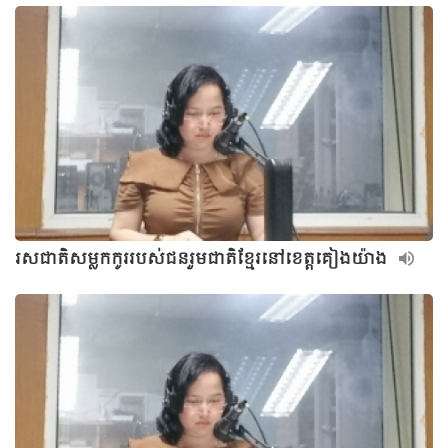
រសជាតិសម្លកកូររបស់ជនរួមជាតិខ្មែរនៅខេត្តគៀងយ៉ាង