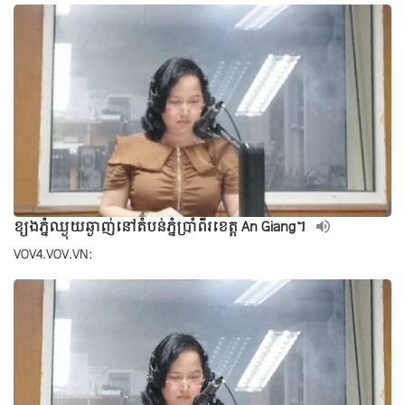
ខ្យងភ្នំឈ្ងុយឆ្ងាញ់នៅតំបន់ភ្នំប្រាំពីរខេត្ត An Giang។
VOV4.VOV.VN: