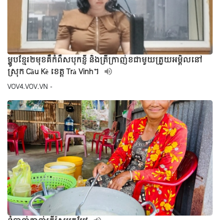
ម្ហូបខ្មែរ២មុខគឺកំពឹសបុកខ្ញី និងត្រីក្រាញ់ខជាមួយត្រួយអម្ពិលនៅ
ស្រុក Cầu Kè ខេត្ត Trà Vinh។
VOV4.VOV.VN -