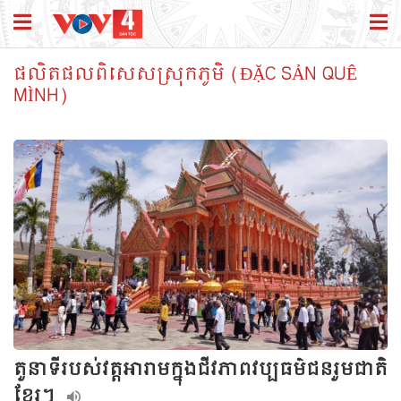
ផលិតផលពិសេសស្រុកភូមិ (ĐẶC SẢN QUÊ
MÌNH)
តួនាទីរបស់វត្តអារាមក្នុងជីវភាពវប្បធម៌ជនរួមជាតិ
ខ្មែរ។