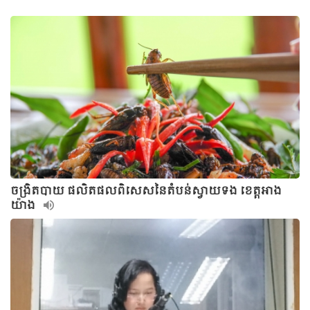
ចង្រិតបាយ ផលិតផលពិសេសនៃតំបន់ស្វាយទង ខេត្តអាង
យ៉ាង