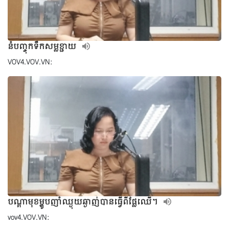
នំបញ្ចុកទឹកសម្លខ្ជាយ
VOV4.VOV.VN:
បណ្ដាមុខម្ហូបញាំឈ្ងុយឆ្ងាញ់បានធ្វើពីផ្លែឈើ។
vov4.VOV.VN: