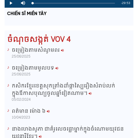
R
-29:53
L
P
P
M
o
r
l
u
a
o
a
t
e
CHIẾN SĨ MIỀN TÂY
d
g
y
e
e
r
d
e
m
:
s
0
s
%
:
a
0
ចំណុចសង្កត់ VOV 4
%
i
ចម្រៀងតាមសំណូមពរ
n
25/06/2025
i
ចម្រៀងតាមមូលបទ
n
25/06/2025
g
កសិករខ្មែរខេត្តសុកត្រាំងដាំផ្កាស្បៃរឿងសំរាប់លក់
T
ក្នុងឳកាសបុណ្យចូលឆ្នាំវៀតណាម។
i
05/02/2024
m
ពត៌មាន ម៉ោង​ ៦
e
10/04/2023
នាងហេងសូភា ជាគំរូលេចធ្លោម្នាក់ក្នុងចំណោមយុវជន
យុវនារីខ្មែរ។