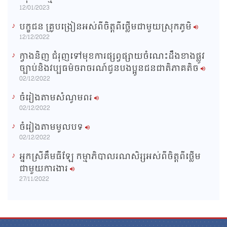
12/01/2023
បក្ខជន គ្រូបង្រៀនអស់ពីចិត្តពីថ្លើមជាមួយស្រុកភូមិ
12/12/2022
ក្វាងនិញ ជំរុញទៅមុខការផ្សព្វផ្សាយចំណេះដឹងខាងផ្លូវ
ច្បាប់និងវប្បធម៌ចរាចរណ៍ជូនបងប្អូនជនជាតិភាគតិច
02/12/2022
ចំរៀងតាមសំណូមពរ
02/12/2022
ចំរៀងតាមមូលបទ
02/12/2022
អ្នកស្រីគឹមធីឡែ កម្មាភិបាលរណសិរ្សអស់ពីចិត្តពីថ្លើម
ជាមួយការងារ
27/11/2022