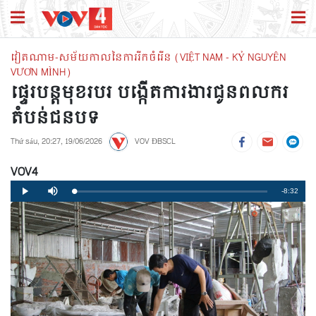
វៀតណាម-សម័យកាលនៃការរីកចំរើន (VIỆT NAM - KỶ NGUYÊN
VƯƠN MÌNH)
ផ្ទេរបន្តមុខរបរ បង្កើតការងារជូនពលករ
តំបន់ជនបទ
Thứ sáu, 20:27, 19/06/2026
VOV ĐBSCL
VOV4
Remaining
-8:32
Loaded
:
Progress
:
Play
Mute
0%
0%
Time