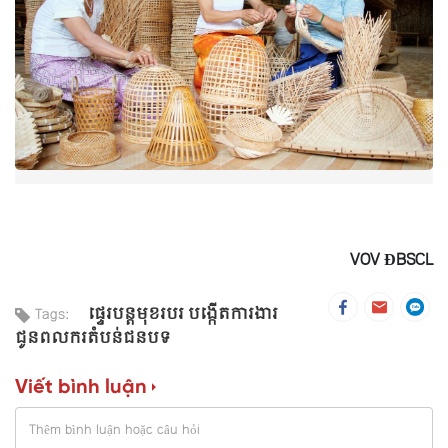
VOV ĐBSCL
ផ្ទេរបន្តមុខរបរ បង្កើតការងារ
Tags:
ជូនពលករតំបន់ជនបទ
Viết bình luận