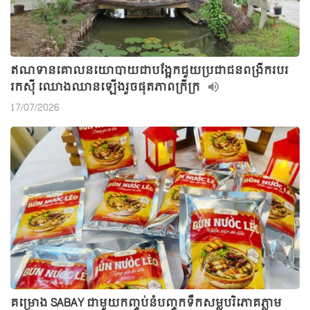
ឥណទានគោលនយោបាយជាបង្អែកជួយប្រជាជនពង្រីករបរ
រកស៊ី ឈោងឈានឡើងរួចផុតភាពក្រីក្រ
17/07/2026
គម្រោង SABAY ជាមួយកញ្ចប់នំបញ្ចុកទឹកសម្លបរិភោគភ្លាម