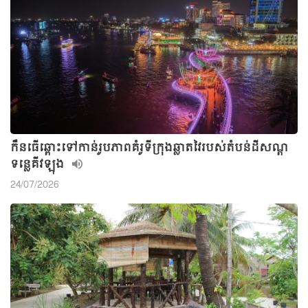
កឹនធើឆ្ពោះទៅកាន់រូបភាពគំរូទីក្រុងឆ្លាតវៃរបស់តំបន់ដីសណ្ត
ទន្លេគីវឡុង
24/07/2026