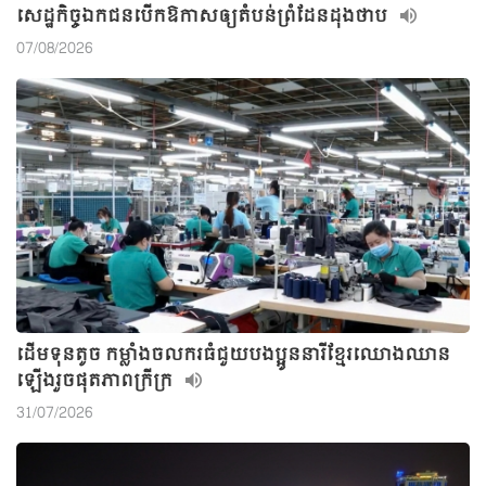
សេដ្ឋកិច្ចឯកជនបើកឱកាសឲ្យតំបន់ព្រំដែនដុងថាប
07/08/2026
ដើមទុនតូច កម្លាំងចលករធំជួយបងប្អូននារីខ្មែរឈោងឈាន
ឡើងរួចផុតភាពក្រីក្រ
31/07/2026