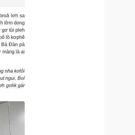
broă lơh sa
ih tờm dong
 gơ tùi pleh
ơbô lồ kơphê
g Bá Đàn pà
ơ màng là ai
ng nha kơlôi
ut ngui. Bol
ơh gơlik gàr