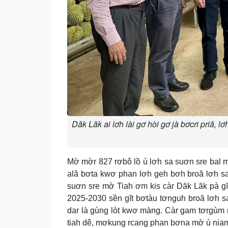
Dăk Lăk ai lơh lài gơ hòi gơ jà bơcri priă, 
Mờ mờr 827 rơbô lồ ù lơh sa suơn sre bal m
ală bơta kwơ phan lơh geh bơh broă lơh 
suơn sre mờ Tiah ơm kis càr Dăk Lăk pà g
2025-2030 sền gĭt bơtàu tơnguh broă lơh s
dar là gùng lòt kwơ màng. Càr gam tơrgùm r
tiah dê, mơkung rcang phan bơna mờ ù niam 