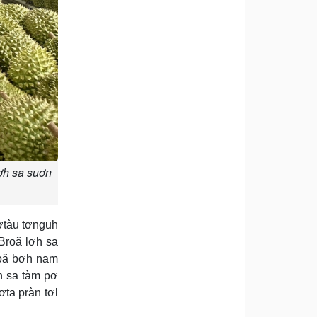
lơh sa suơn
ơtàu tơnguh
Broă lơh sa
roă bơh nam
h sa tàm pơ
ta pràn tơl