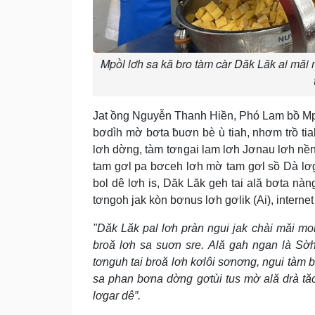
Mpồl lơh sa kă bro tàm càr Dăk Lăk ai măi 
Jat ồng Nguyễn Thanh Hiền, Phó Lam bồ Mpồ
bơdìh mờ bơta ƀuơn bè ù tiah, nhơm trồ ti
lơh dờng, tàm tơngai lam lơh Jơnau lơh nền
tam gơl pa bơceh lơh mờ tam gơl sồ Dà lơg
bol dê lơh is, Dăk Lăk geh tai ală bơta nà
tơngoh jak kòn bơnus lơh gơlik (Ai), internet
"Dăk Lăk pal lơh pràn ngui jak chài măi mo
broă lơh sa suơn sre. Ală gah ngan là S
tơnguh tai broă lơh kơlôi sơnơng, ngui tàm 
sa phan bơna dờng gơtùi tus mờ ală drà t
lơgar dê”.