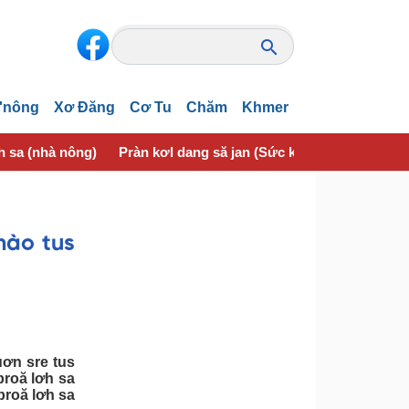
'nông
Xơ Đăng
Cơ Tu
Chăm
Khmer
h sa (nhà nông)
Pràn kơl dang să jan (Sức khoẻ)
{òn lơgar
hào tus
ơn sre tus
broă lơh sa
broă lơh sa