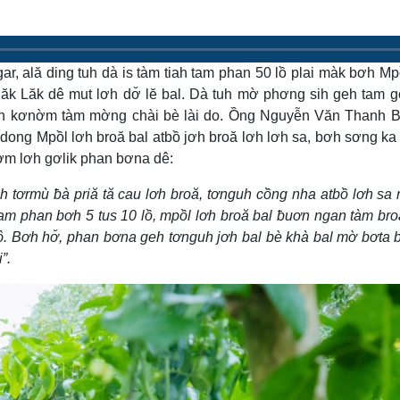
ar, ală ding tuh dà is tàm tiah tam phan 50 lồ plai màk bơh M
k Lăk dê mut lơh dơ̆ lĕ bal. Dà tuh mờ phơng sih geh tam gơ
ơh kơnờm tàm mờng chài bè lài do. Ồng Nguyễn Văn Thanh 
 dong Mpồl lơh broă bal atbồ jơh broă lơh lơh sa, bơh sơng ka 
 tờm lơh gơlik phan bơna dê:
 tơrmù ƀà priă tă cau lơh broă, tơnguh cồng nha atbồ lơh sa 
am phan bơh 5 tus 10 lồ, mpồl lơh broă bal ƀuơn ngan tàm bro
rô. Bơh hơ̆, phan bơna geh tơnguh jơh bal bè khà bal mờ bơta
”.