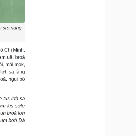
n sre nàng
ồ Chí Minh,
am uă, broă
ài, măi mok,
lơh sa làng
roă, ngui bồ
e tus lơh sa
ơm kis sơlơ
guh broă lơh
rjum bơh Dà