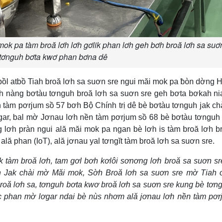
mok pa tàm broă lơh lơh gơlik phan lơh geh bơh broă lơh sa suơ
tơnguh bơta kwơ phan bơna dê
l atbồ Tiah broă lơh sa suơn sre ngui măi mok pa ƀòn dờng H
ah nàng bơtàu tơnguh broă lơh sa suơn sre geh bơta bơkah ni
 tàm pơrjum sồ 57 bơh Bộ Chính trị dê bè bơtàu tơnguh jak ch
ar, bal mờ Jơnau lơh nền tàm pơrjum sồ 68 bè bơtàu tơnguh 
ng lơh pràn ngui ală măi mok pa ngan bè lơh is tàm broă lơh b
 ală phan (IoT), ală jơnau yal tơngĭt tàm broă lơh sa suơn sre.
k tàm broă lơh, tam gơl bơh kơlôi sơnơng lơh broă sa suơn sr
ờh Jak chài mờ Măi mok, Sờh Broă lơh sa suơn sre mờ Tiah 
broă lơh sa, tơnguh bơta kwơ broă lơh sa suơn sre kung bè tơn
ăc phan mờ lơgar ndai bè nùs nhơm ală jơnau lơh nền tàm pơ