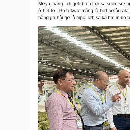
Mơya, nàng lơh geh broă lơh sa suơn sre ng
ờ hềt tơl. Bơta kwơ màng là bơt bơtàu ală 
nàng gơ hòi gơ jà mpồl lơh sa kă bro in bơcri 