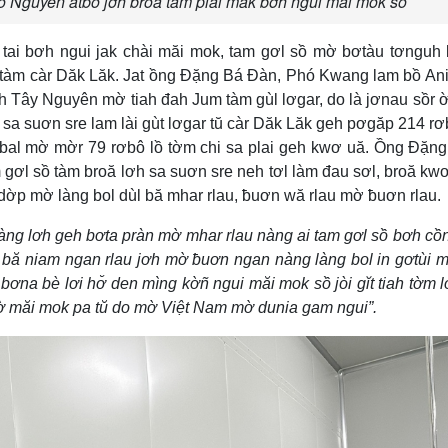
o Nguyên atbồ jơh broă tam plai màk bơh ngui măi mok sồ
ai bơh ngui jak chài măi mok, tam gơl sồ mờ bơtàu tơnguh 
 tàm càr Dăk Lăk. Jat ồng Đặng Bá Đàn, Phó Kwang lam bồ An
h Tây Nguyên mờ tiah đah Jum tàm gùl lơgar, do là jơnau sồr ờ
sa suơn sre lam lài gùt lơgar tŭ càr Dăk Lăk geh pơgăp 214 r
bal mờ mờr 79 rơbô lồ tờm chi sa plai geh kwơ uă. Ồng Đặn
m gơl sồ tàm broă lơh sa suơn sre neh tơl làm đau sơl, broă kw
ờp mờ làng bol dùl bă mhar rlau, ƀuơn wă rlau mờ ƀuơn rlau.
nàng lơh geh bơta pràn mờ mhar rlau nàng ai tam gơl sồ bơh cồ
l bă niam ngan rlau jơh mờ ƀuơn ngan nàng làng bol in gơtùi m
 bơna bè lơi hơ̆ den mìng kờñ ngui măi mok sồ jòi gĭt tiah tờm l
mờ măi mok pa tŭ do mờ Việt Nam mờ dunia gam ngui”.