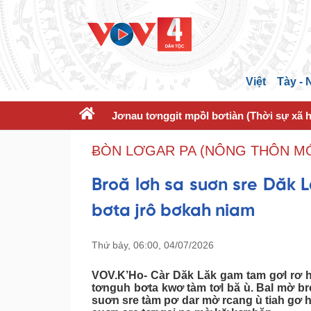
Việt
Tày -
Jơnau tơnggit mpồl bơtiàn (Thời sự xã h
ɃÒN LƠGAR PA (NÔNG THÔN MỚ
Broă lơh sa suơn sre Dăk 
bơta jrô bơkah niam
Thứ bảy, 06:00, 04/07/2026
VOV.K’Ho- Càr Dăk Lăk gam tam gơl rơ h
tơnguh bơta kwơ tàm tơl bă ù. Bal mờ br
suơn sre tàm pơ dar mờ rcang ù tiah gơ hò