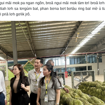
ui măi mok pa ngan ngồn, broă ngui măi mok tàm tơl broă lơh i
tiah lơh sa tơrgùm bal, phan bơna bơt bơtàu ring bal mờ ù ti
priă lơh gơlik jrô.