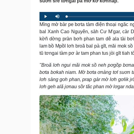
suơn sre tơngai pa mờ kơ̆ kơnhăp.
L
P
P
M
o
r
l
u
a
Mìng mờ bàr pe bơta tàm điện thoại ngăc ng
o
a
t
d
g
y
e
e
r
bal Xanh Cao Nguyên, sàh Cư M'gar, càr Dă
d
e
:
s
kờñ dờng pràn bơh phan tam dê ala tài b
0
s
%
:
0
lam bồ Mpồl lơh broă bal pà gĭt, măi mok sồ
%
tŭ tơngai tàm pơ àr tam phan tus jòi gĭt tiah
"Broă lơh ngui măi mok sồ neh pơgồp bơnah
bơta bơkah niam. Mờ bơta ơnàng tơl suơn t
lơh sàng goh phan, prap gàr mờ lơh gơlik j
lơh geh ală jơnau sồr tăc phan mờ lơgar ndai