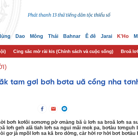
 Nùng
Dao
Mông
Thái
Bahnar
Ê đê
Jarai
K'Ho
M
ội)
Cing săc mờ rài kis (Chính sách và cuộc sống)
Broă lơ
I)
Lăk tam gơl bơh bơta uă cồng nha tơn
ời bơh kơlôi sơnơng pờ ơnàng bă ù lơh sa broă lơh sa su
oă lơh geh ală tiah lơh sa ngui măi mok pa, bơtàu tơnguh 
i gơ jà mpồl lơh sa kă bro dờng, càr hời rơ hời bơt bơtàu 