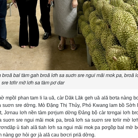
lơh broă bal tàm gah broă lơh sa suơn sre ngui măi mok pa, broă 
sre tơlir mờ lơh sa tàm pơ dar
ờ mpồl phan tam li la uă, càr Dăk Lăk geh uă ală bơta nàng b
sa suơn sre dờng. Mò Đặng Thị Thủy, Phó Kwang lam bồ Sờh 
ĭt, Jơnau lơh nền tàm pơrjum dờng Đảng bộ càr tơngai lơh b
a suơn sre ngui măi mok pa, broă lơh sa suơn sre tơlir mờ lơ
ơndăp ù tiah ală tiah lơh sa ngui măi mok pa pơgồp bal mờ bơ
nàng gơ hòi gơ jà ală cau bơcri priă dờng.