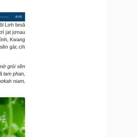
R
-8:05
pồl Lơh broă
e
l jat jơnau
m
Bình, Kwang
a
sền gàr, cih
i
n
mờ gròi sền
i
ă tam phan,
 bơkah niam,
n
g
T
i
m
e