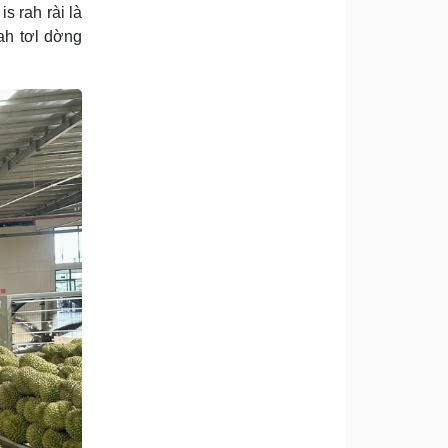
s rah rài là
ah tơl dờng