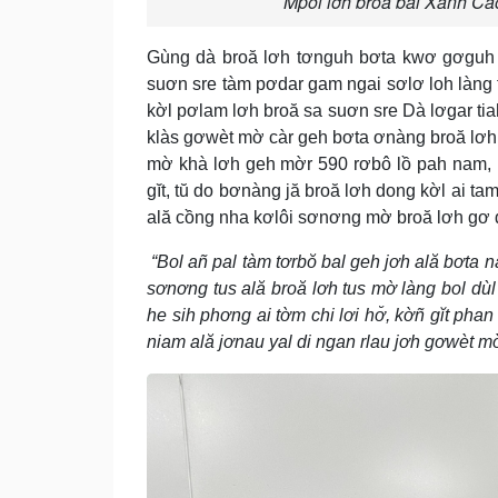
Mpồl lơh broă bal Xanh Ca
Gùng dà broă lơh tơnguh bơta kwơ gơguh t
suơn sre tàm pơdar gam ngai sơlơ loh làng
kờl pơlam lơh broă sa suơn sre Dà lơgar tia
klàs gơwèt mờ càr geh bơta ơnàng broă lơh 
mờ khà lơh geh mờr 590 rơbô lồ pah nam, 
gĭt, tŭ do bơnàng jă broă lơh dong kờl ai ta
ală cồng nha kơlôi sơnơng mờ broă lơh gơ d
“Bol añ pal tàm tơrbŏ bal geh jơh ală bơta 
sơnơng tus ală broă lơh tus mờ làng bol dù
he sih phơng ai tờm chi lơi hơ̆, kờñ gĭt phan
niam ală jơnau yal di ngan rlau jơh gơwèt 