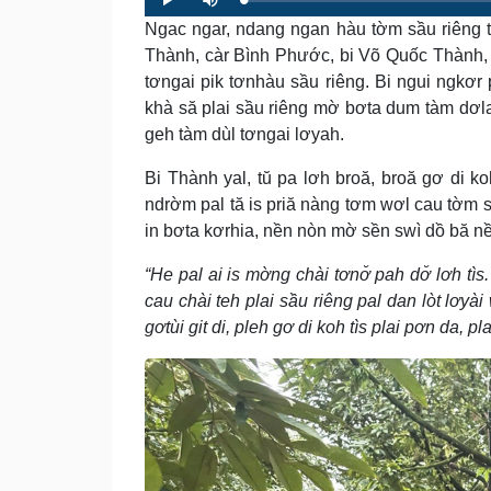
L
P
P
M
o
r
l
u
a
Ngac ngar, ndang ngan hàu tờm sầu riêng 
o
a
t
d
g
y
e
e
r
Thành, càr Bình Phước, bi Võ Quốc Thành, 3
d
e
:
s
tơngai pik tơnhàu sầu riêng. Bi ngui ngkơr p
0
s
%
:
0
khà să plai sầu riêng mờ bơta dum tàm dơla
%
geh tàm dùl tơngai lơyah.
Bi Thành yal, tŭ pa lơh broă, broă gơ di ko
ndrờm pal tă is priă nàng tơm wơl cau tờm su
in bơta kơrhia, nền nòn mờ sền swì dồ bă nề
“He pal ai is mờng chài tơnơ̆ pah dơ̆ lơh tì
cau chài teh plai sầu riêng pal dan lòt lơyà
gơtùi git di, pleh gơ di koh tìs plai pơn da, pl