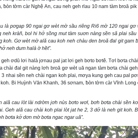
 ƀòn tờm càr Nghệ An, cau neh geh rlau 10 nam tàm broă pik
hàu là pơgap 90 ngai gơ wèt mờ sầu riêng Ri6 mờ 120 ngai gơ
ng neh kràñ, bol hi hơ̆ sồng mut tàm suơn nàng sền să plai sầu
ng koh. Gơ wèt mờ ală cau koh neh chàu den broă đal git gam ƀ
hơ̆ neh dum halà ờ hềt”.
 ờ geh ơdŭ lơi halà jơnau pal jat lơi geh bơto bơtê. Tơl bơta ch
chài đal git nàng lơh broă gơ wèt uă ngan tàm bơta chài geh
 3 nhai sền neh chài ngan koh plai, mơya kung geh cau pal pơ
g koh. Bi Huỳnh Văn Khanh, 36 sơnam, ƀòn tờm càr Vĩnh Long
 ală cau lòt lài ndrờm jơh nùs bơto wơl, bơh bơta chài sền k
. Geh ală cau chài koh plai lòt jat he 2, 3 dơ̆ là neh git koh. B
eh bơta kơ̆ dơn mờ bơta ngac ngar uă”.