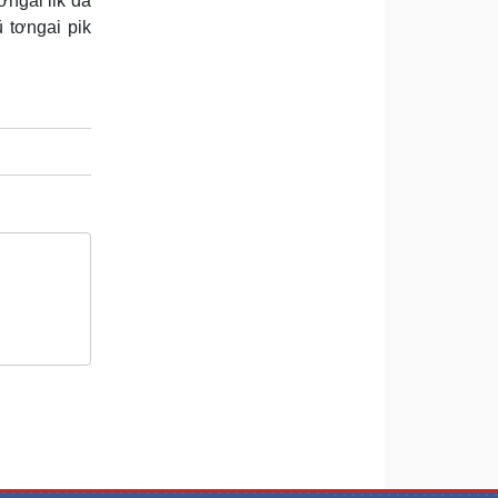
ơngai lik dà
 tơngai pik