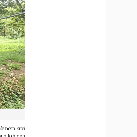
mờ bơta krơi
nàng lơh geh