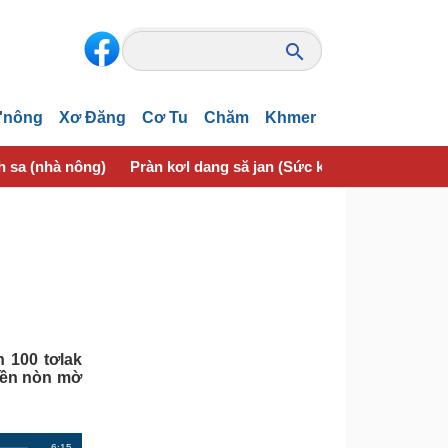
'nông
Xơ Đăng
Cơ Tu
Chăm
Khmer
h sa (nhà nông)
Pràn kơl dang să jan (Sức khoẻ)
{òn lơgar
h 100 tơlak
 nền nòn mờ
R
-6:15