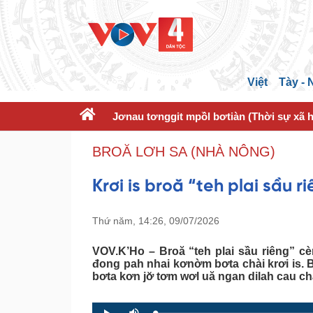
Việt
Tày -
Jơnau tơnggit mpồl bơtiàn (Thời sự xã h
BROĂ LƠH SA (NHÀ NÔNG)
Krơi is broă “teh plai sầu r
Thứ năm, 14:26, 09/07/2026
VOV.K’Ho – Broă “teh plai sầu riêng” cè
đong pah nhai kơnờm bơta chài krơi is. B
bơta kơn jơ̆ tơm wơl uă ngan dilah cau chài