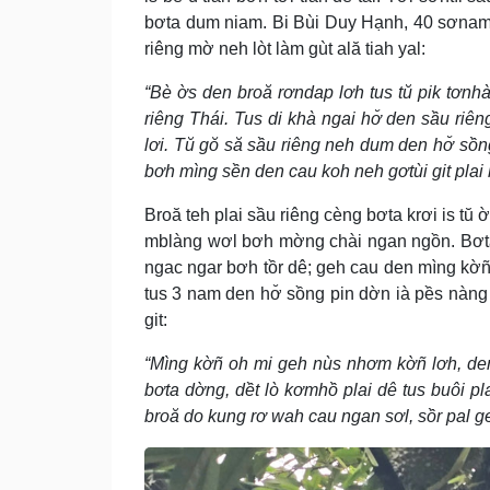
bơta dum niam. Bi Bùi Duy Hạnh, 40 sơnam,
riêng mờ neh lòt làm gùt ală tiah yal:
“Bè ờs den broă rơndap lơh tus tŭ pik tơn
riêng Thái. Tus di khà ngai hơ̆ den sầu riê
lơi. Tŭ gŏ să sầu riêng neh dum den hơ̆ sồ
bơh mìng sền den cau koh neh gơtùi git plai 
Broă teh plai sầu riêng cèng bơta krơi is tŭ
mblàng wơl bơh mờng chài ngan ngồn. Bơta 
ngac ngar bơh tồr dê; geh cau den mìng kờñ
tus 3 nam den hơ̆ sồng pin dờn ià pềs nàn
git:
“Mìng kờñ oh mi geh nùs nhơm kờñ lơh, den
bơta dờng, dềt lò kơmhồ plai dê tus buôi plai
broă do kung rơ wah cau ngan sơl, sồr pal g