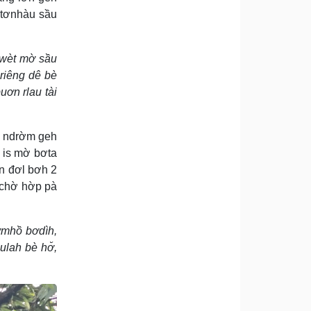
 tơnhàu sầu
 wèt mờ sầu
 riêng dê bè
uơn rlau tài
ài ndrờm geh
 is mờ bơta
n đơl bơh 2
 chờ hờp pà
ơmhồ bơdìh,
ulah bè hơ̆,