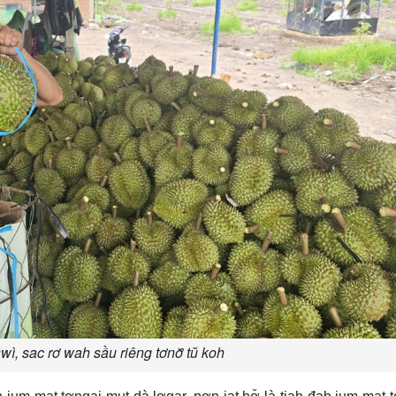
wì, sac rơ wah sầu riêng tơnơ̆ tŭ koh