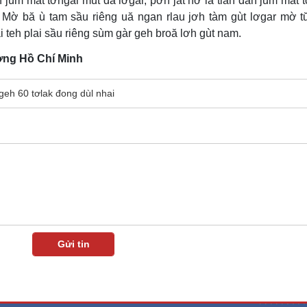
jum mat tơngai mut dà lơgar, pơn jat hơ̆ là tiah đah jum mat t
Mờ bă ù tam sầu riêng uă ngan rlau jơh tàm gùt lơgar mờ tŭ
 teh plai sầu riêng sùm gàr geh broă lơh gùt nam.
ờng Hồ Chí Minh
geh 60 tơlak đong dùl nhai