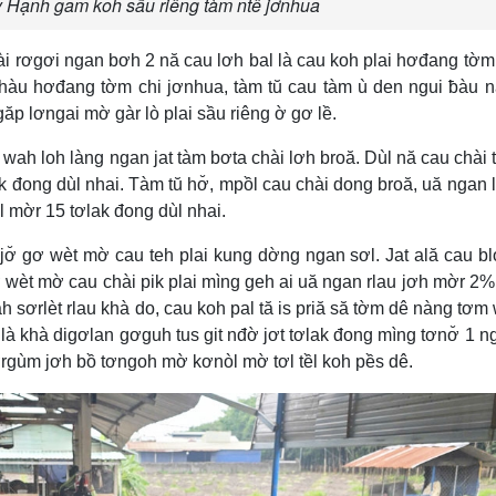
y Hạnh gam koh sầu riêng tàm ntê jơnhua
hài rơgơi ngan bơh 2 nă cau lơh bal là cau koh plai hơđang tờ
hàu hơđang tờm chi jơnhua, tàm tŭ cau tàm ù den ngui ƀàu n
ăp lơngai mờ gàr lò plai sầu riêng ờ gơ lề.
wah loh làng ngan jat tàm bơta chài lơh broă. Dùl nă cau chài 
k đong dùl nhai. Tàm tŭ hơ̆, mpồl cau chài dong broă, uă ngan 
l mờr 15 tơlak đong dùl nhai.
n jơ̆ gơ wèt mờ cau teh plai kung dờng ngan sơl. Jat ală cau 
 wèt mờ cau chài pik plai mìng geh ai uă ngan rlau jơh mờr 2
ah sơrlèt rlau khà do, cau koh pal tă is priă să tờm dê nàng tơm
 là khà digơlan gơguh tus git nđờ jơt tơlak đong mìng tơnơ̆ 1 ng
 tơrgùm jơh bồ tơngoh mờ kơnòl mờ tơl tềl koh pềs dê.