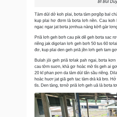
Bi Bùi Du
Tàm dùl dơ̆ koh plai, bơta tàm pơgồp bal c
kup plai hơ đơm là bơta lơh nền. Cau koh 
ngac ngar jat bơta jơnhua nàng kờñ gàr lơng
Priă lơh geh bơh cau pik dê geh bơta sac rơ 
riêng jak digơlan lơh geh bơh 50 tus 60 tơla
đơ, kup plai den geh priă jền lơh geh tam gơ
Bulah jòi geh priă tơlak pah ngai, bơta kơ
cau tờm suơn, khà gơ hoàc mờ tìs geh ai gơ
20 kĭ phan pơn da tàm dùl tấn sầu riêng. Dil
hoàc huơr jat giă geh tac tàm drà kă bro. Hơ̆
tìs. Den tàng, tơnơ̆ priă lơh geh uă là bơta