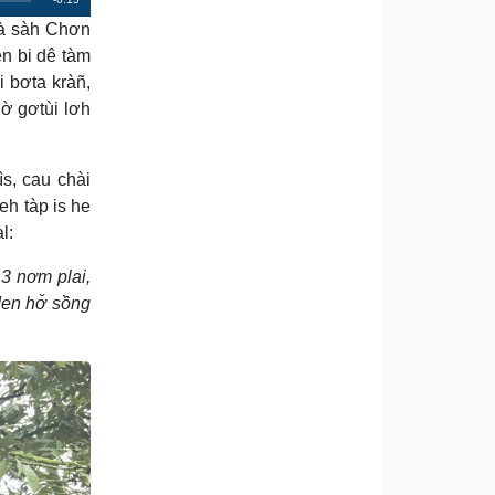
là sàh Chơn
e
n bi dê tàm
m
i bơta kràñ,
a
 ờ gơtùi lơh
i
n
ìs, cau chài
i
eh tàp is he
l:
n
g
 3 nơm plai,
T
den hơ̆ sồng
i
m
e