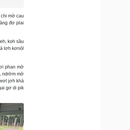
m chi mờ cau
àng đơ plai
teh, koh sầu
là lơh kơnòl
blơi phan mờ
%, ndrờm mờ
 wơl jơh khà
ai gơ di pik