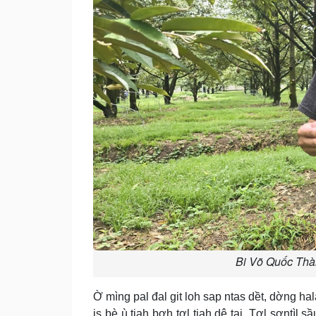
Bi Võ Quốc Thàn
Ờ mìng pal đal git loh sap ntas dềt, dờng ha
is bè ù tiah bơh tơl tiah dê tai. Tơl sơntì