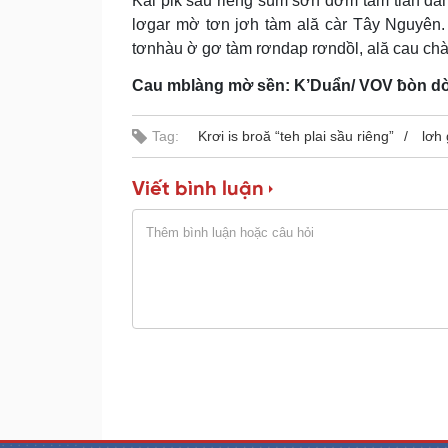
Kàl pik sầu riêng sùm sơn đờm tàm tiah đah 
lơgar mờ tơn jơh tàm ală càr Tây Nguyên. 
tơnhàu ờ gơ tàm rơndap rơndồl, ală cau chài
Cau mblàng mờ sền: K’Duẩn/ VOV ƀòn d
Tag:
Krơi is broă “teh plai sầu riêng”
lơh 
Viết bình luận