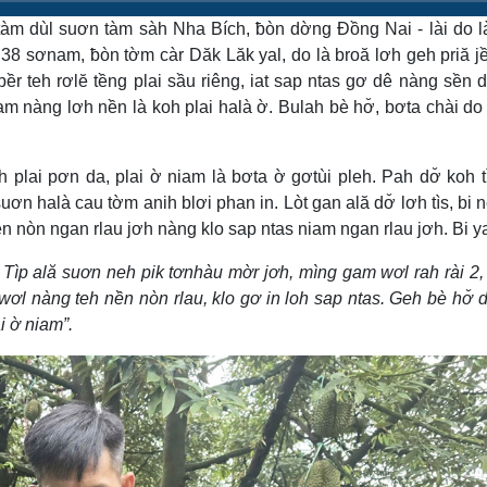
tàm dùl suơn tàm sàh Nha Bích, ƀòn dờng Đồng Nai - lài do 
8 sơnam, ƀòn tờm càr Dăk Lăk yal, do là broă lơh geh priă jề
ềr teh rơlĕ tềng plai sầu riêng, iat sap ntas gơ dê nàng sền d
m nàng lơh nền là koh plai halà ờ. Bulah bè hơ̆, bơta chài do
h plai pơn da, plai ờ niam là bơta ờ gơtùi pleh. Pah dơ̆ koh t
ơn halà cau tờm anih blơi phan in. Lòt gan ală dơ̆ lơh tìs, bi n
n nòn ngan rlau jơh nàng klo sap ntas niam ngan rlau jơh. Bi ya
s. Tìp ală suơn neh pik tơnhàu mờr jơh, mìng gam wơl rah rài 2,
i wơl nàng teh nền nòn rlau, klo gơ in loh sap ntas. Geh bè hơ̆ 
ai ờ niam”.