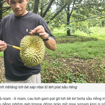
h mblàng loh bè sap ntas tŭ teh plai sầu riêng
là niam - ờ niam, cau koh gam pal git loh bè tơl bơta sầu riêng 
l sầu riêng ndrờm geh tơngai dờng pràn mờ ngai sơnam krơi is 