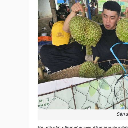
Sền s