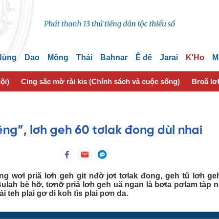
 Nùng
Dao
Mông
Thái
Bahnar
Ê đê
Jarai
K'Ho
M
ội)
Cing săc mờ rài kis (Chính sách và cuộc sống)
Broă lơ
iêng”, lơh geh 60 tơlak đong dùl nhai
ng wơl priă lơh geh git nđờ jơt tơlak đong, geh tŭ lơh ge
ulah bè hơ̆, tơnơ̆ priă lơh geh uă ngan là bơta pơlam tàp
 teh plai gơ di koh tìs plai pơn da.