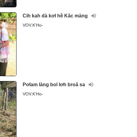
Cih kah dà kơl hề Kăc màng
VOV.K'Ho-
Pơlam làng bol lơh broă sa
VOV.K'Ho-