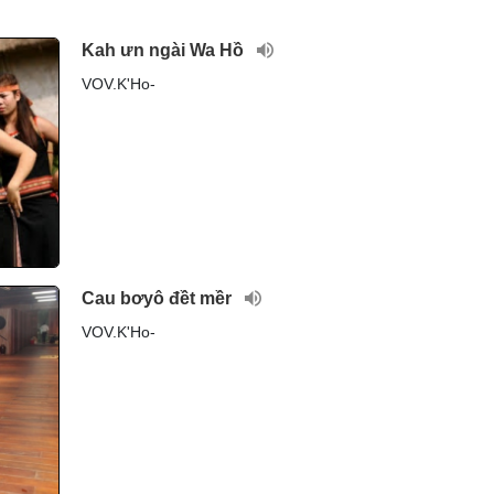
Kah ưn ngài Wa Hồ
VOV.K'Ho-
Cau bơyô đềt mềr
VOV.K'Ho-