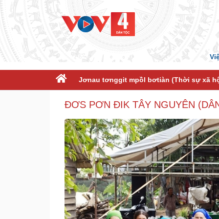
Vi
Jơnau tơnggit mpồl bơtiàn (Thời sự xã hộ
ĐƠS PƠN ĐIK TÂY NGUYÊN (DÂ