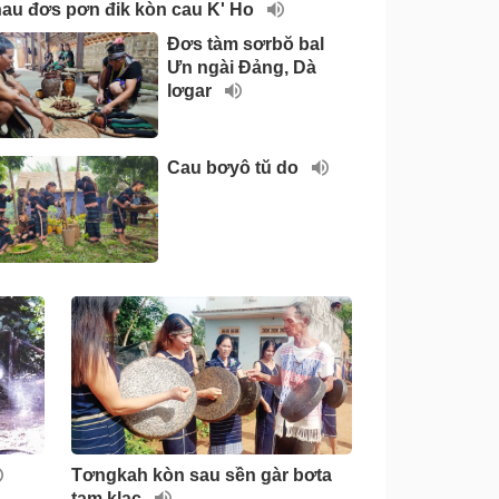
au đơs pơn đik kòn cau K' Ho
Đơs tàm sơrbŏ bal
Ưn ngài Đảng, Dà
lơgar
Cau bơyô tŭ do
Tơngkah kòn sau sền gàr bơta
tam klac