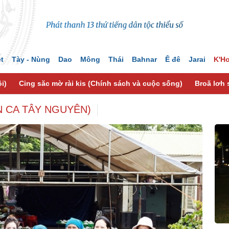
ệt
Tày - Nùng
Dao
Mông
Thái
Bahnar
Ê đê
Jarai
K'H
i)
Cing săc mờ rài kis (Chính sách và cuộc sống)
Broă lơh 
N CA TÂY NGUYÊN)