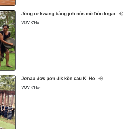
Jờng rơ kwang bàng jơh nùs mờ ƀòn lơgar
VOV.K'Ho-
Jơnau đơs pơn đik kòn cau K' Ho
VOV.K'Ho-