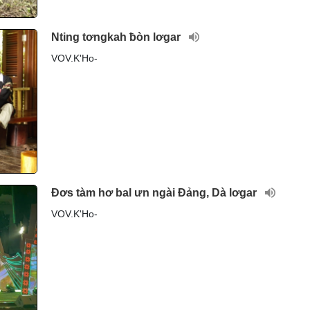
Nting tơngkah ƀòn lơgar
VOV.K'Ho-
Đơs tàm hơ bal ưn ngài Đảng, Dà lơgar
VOV.K'Ho-