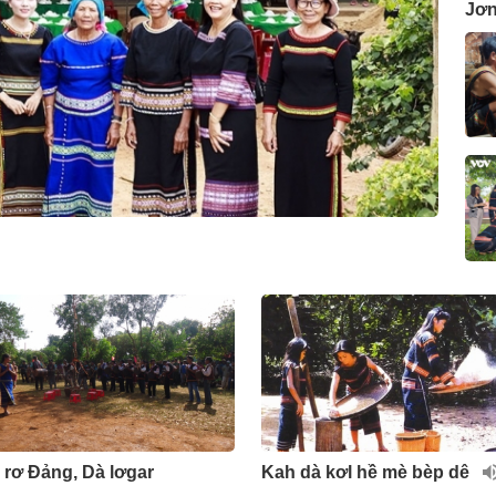
Jơn
 rơ Đảng, Dà lơgar
Kah dà kơl hề mè bèp dê