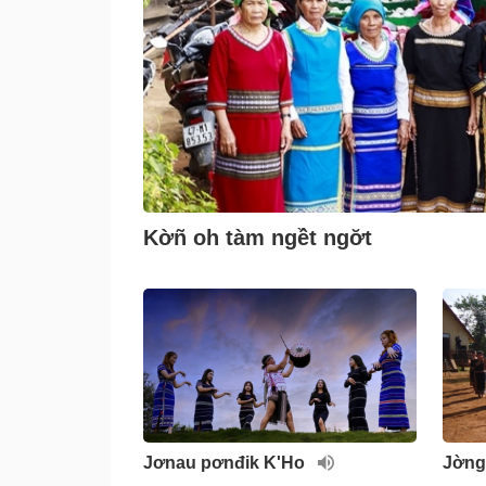
Kờñ oh tàm ngềt ngơ̆t
Jơnau pơnđik K'Ho
Jờng