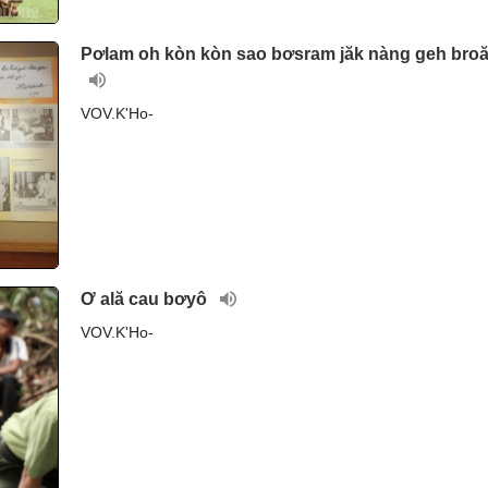
Pơlam oh kòn kòn sao bơsram jăk nàng geh broă
VOV.K'Ho-
Ơ ală cau bơyô
VOV.K'Ho-