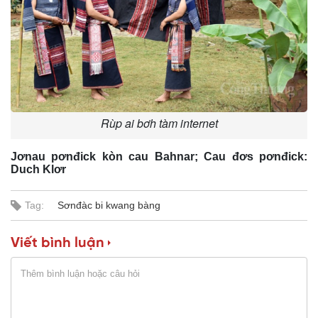
n
i
n
g
T
Rùp ai bơh tàm internet
i
m
Jơnau pơnđick kòn cau Bahnar; Cau đơs pơnđick:
Duch Klơr
e
Tag:
Sơnđàc bi kwang bàng
Viết bình luận