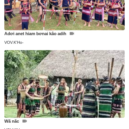
Adơi anet hiam bơnai kâo adih
VOV.K'Ho-
Wă năc