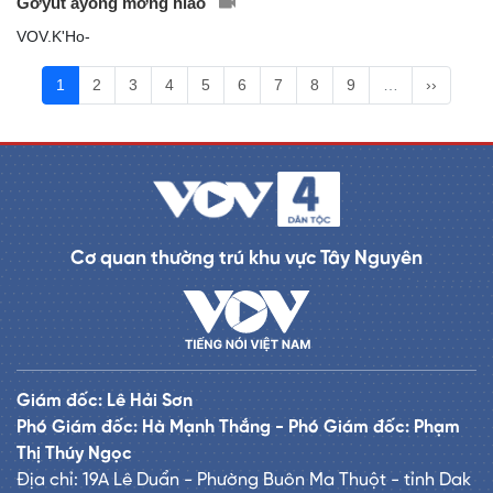
Gơyut ayong mơng hlâo
VOV.K'Ho-
1
2
3
4
5
6
7
8
9
…
››
Cơ quan thường trú khu vực Tây Nguyên
Giám đốc: Lê Hải Sơn
Phó Giám đốc: Hà Mạnh Thắng - Phó Giám đốc: Phạm
Thị Thúy Ngọc
Địa chỉ: 19A Lê Duẩn - Phường Buôn Ma Thuột - tỉnh Dak