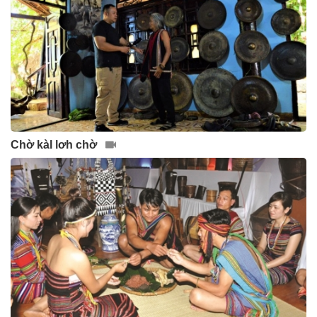
Chờ kàl lơh chờ