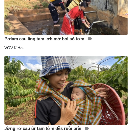
Pơlam cau ling tam lơh mờ bol sò tơm
VOV.K'Ho-
Jờng rơ cau ùr tam tờm đềs ruồi brài