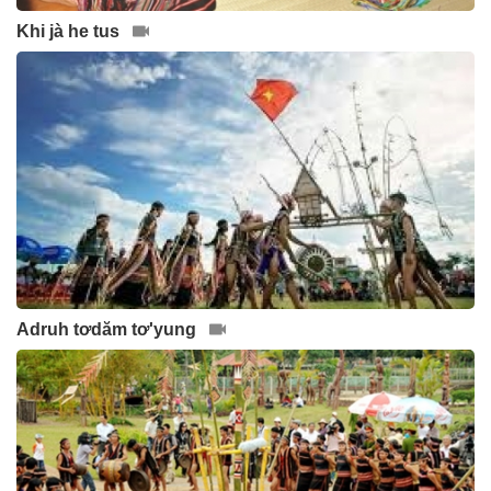
Khi jà he tus
Adruh tơdăm tơ'yung