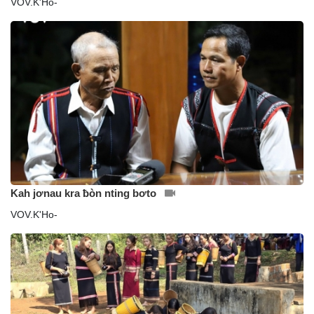
VOV.K'Ho-
Kah jơnau kra ƀòn nting bơto
VOV.K'Ho-