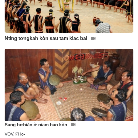
Nting tơngkah kòn sau tam klac bal
Sang bơhiàn ờ niam bao kòn
VOV.K'Ho-