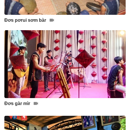
Đơs pơrui sơm bàr
Đơs gàr mìr