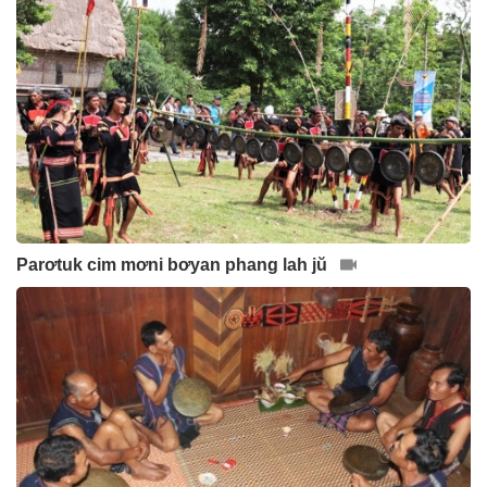
Parơtuk cim mơni bơyan phang lah jŭ