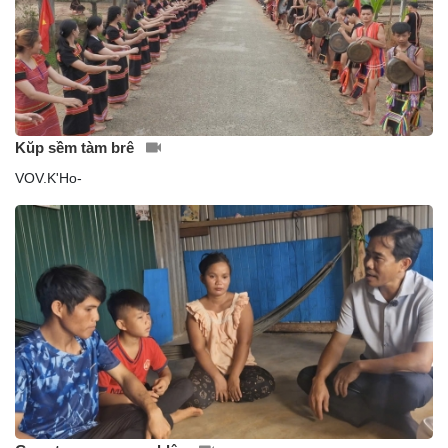
Kŭp sềm tàm brê
VOV.K'Ho-