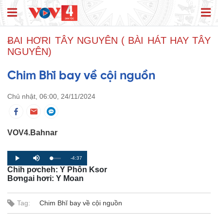
ɃAI HƠRI TÂY NGUYÊN ( BÀI HÁT HAY TÂY
NGUYÊN)
Chim Bhĭ bay về cội nguồn
Chủ nhật, 06:00, 24/11/2024
VOV4.Bahnar
R
-4:37
L
P
P
M
o
r
l
u
Chih pơcheh: Y Phôn Ksor
a
o
a
t
e
d
g
y
e
Bơngai hơri: Y Moan
e
r
d
e
m
:
s
0
s
%
:
Tag:
Chim Bhĭ bay về cội nguồn
a
0
%
i