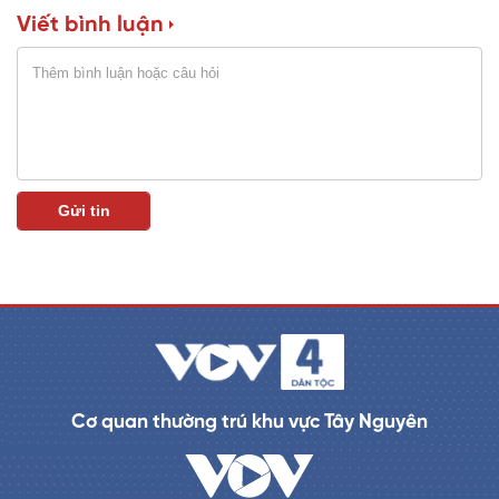
Viết bình luận
n
i
n
g
T
i
m
e
Cơ quan thường trú khu vực Tây Nguyên