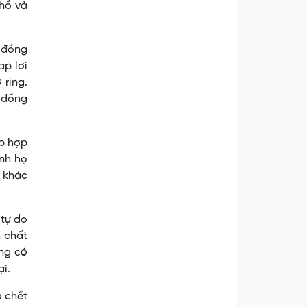
thồ và
i đồng
ap lơi
 ring.
g đồng
p hợp
ành họ
i khác
 tự do
h chất
ồng có
ại.
à chết