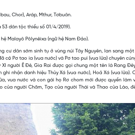
bau, Chor), Aráp, Mthur, Tơbuân.
a 53 dân tộc thiểu số 01/4/2019).
 hệ Malayô Pôlynêixa (ngữ hệ Nam Ðảo).
ng cư dân sớm sinh tụ ở vùng núi Tây Nguyên, lan sang mộ
 có Pơ tao ia (vua nước) và Pơ tao pui (vua lửa) chuyên cúng
ỷ XI người Ê Ðê, Gia Rai được gọi chung một tên là Rang Ðê
 ghi nhận danh hiệu Thủy Xá (vua nước), Hoả Xá (vua lửa). 
lửa, vua nước và con gái họ Rơ chom mới được quyền làm v
ao của người Chăm, Tạo của người Thái và Thao của Lào, đ