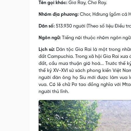
Tên gọi khác:
Giơ Ray, Chơ Ray.
Nhóm địa phương:
Chor, Hđrung (gồm cả H
Dân số:
513.930 người (Theo số liệu Điều tr
Ngôn ngữ:
Tiếng nói thuộc nhóm ngôn ngữ
Lịch sử:
Dân tộc Gia Rai là một trong nhữ
đất Campuchia. Trong xã hội Gia Rai xưa đã
đất, cầu mưa thuận gió hoà... Trước thế k
thế kỷ XV-XVI sử sách phong kiến Việt Nam
người đàn ông họ Siu mới được làm vua 
vua. Có lẽ chữ Pơ tao đồng nghĩa với Mt
người thủ lĩnh.