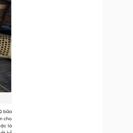
có bữa
ần cho
oặc lá