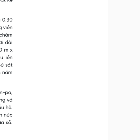
bất kể
g 0,30
g viền
 chàm
ới dải
0 m x
u liền
bó sát
h năm
un-pa,
ang và
ẫu hệ.
òn nóc
a sổ.