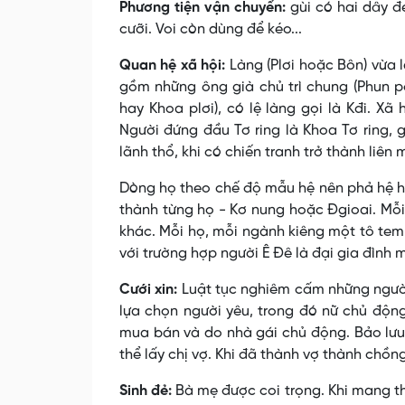
Phương tiện vận chuyển:
gùi có hai dây đe
cưỡi. Voi còn dùng để kéo...
Quan hệ xã hội:
Làng (Plơi hoặc Bôn) vừa l
gồm những ông già chủ trì chung (Phun pơ
hay Khoa plơi), có lệ làng gọi là Kđi. Xã 
Người đứng đầu Tơ ring là Khoa Tơ ring, g
lãnh thổ, khi có chiến tranh trở thành liên 
Dòng họ theo chế độ mẫu hệ nên phả hệ 
thành từng họ - Kơ nung hoặc Ðgioai. Mỗ
khác. Mỗi họ, mỗi ngành kiêng một tô tem 
với trường hợp người Ê Ðê là đại gia đình 
Cưới xin:
Luật tục nghiêm cấm những người
lựa chọn người yêu, trong đó nữ chủ độn
mua bán và do nhà gái chủ động. Bảo lưu 
thể lấy chị vợ. Khi đã thành vợ thành chồn
Sinh đẻ:
Bà mẹ được coi trọng. Khi mang th