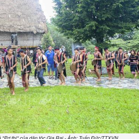
ả "Pơ thi" của dân tộc Gia Rai - Ảnh: Tuấn Đức/TTXVN.