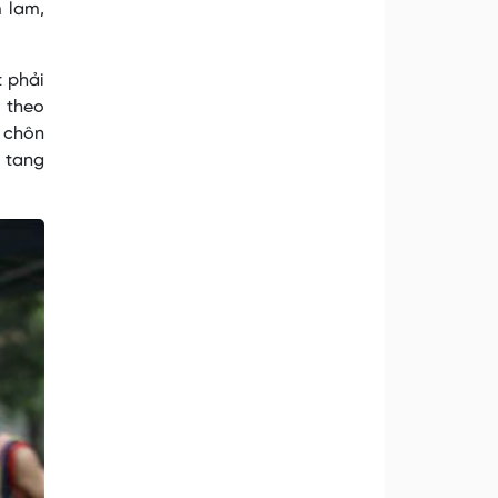
 lam,
t phải
u theo
ể chôn
h tang