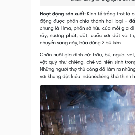
Hoạt động sản xuất:
Kinh tế trồng trọt là
động được phân chia thành hai loại - đất
chung là Hma, phần sở hữu của mỗi gia đ
rẫy; nương phát, đốt, cuốc xới đất và t
chuyển sang cày, bừa dùng 2 bò kéo.
Chăn nuôi gia đình có: trâu, bò, ngựa, voi,
vật quý như chiêng, ché và hiến sinh tron
Những người thợ thủ công đã làm ra những
với khung dệt kiểu Inđônêdiêng khá thịnh 