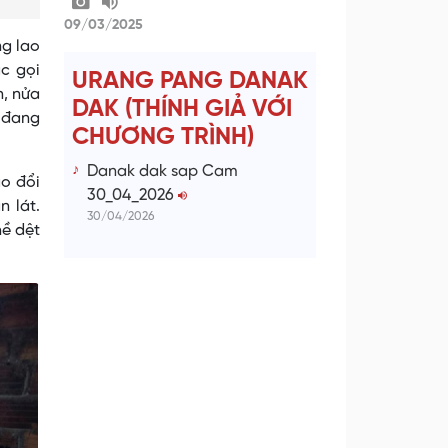
09/03/2025
ng lao
ác gọi
URANG PANG DANAK
n, nửa
DAK (THÍNH GIẢ VỚI
à đang
CHƯƠNG TRÌNH)
Danak dak sap Cam
ao đổi
30_04_2026
n lát.
30/04/2026
hề dệt