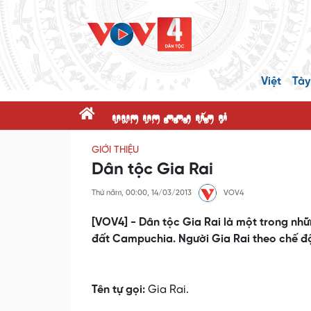
Việt
Tày
dnK dK ppR x@P c'
GIỚI THIỆU
Dân tộc Gia Rai
Thứ năm, 00:00, 14/03/2013
VOV4
[VOV4] - Dân tộc Gia Rai là một trong nhữ
đất Campuchia. Người Gia Rai theo chế đ
Tên tự gọi:
Gia Rai.