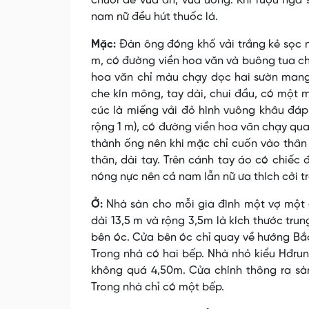
chuối để vừa ăn, vừa uống. Khi rượu ngà 
nam nữ đều hút thuốc lá.
Mặc:
Ðàn ông đóng khố vải trắng kẻ sọc n
m, có đường viền hoa văn và buông tua ch
hoa văn chỉ màu chạy dọc hai sườn man
che kín mông, tay dài, chui đầu, có một 
cúc là miếng vải đỏ hình vuông khâu đáp
rộng 1 m), có đường viền hoa văn chạy qu
thành ống nên khi mặc chỉ cuốn vào thân
thân, dài tay. Trên cánh tay áo có chiế
nóng nực nên cả nam lẫn nữ ưa thích cởi tr
Ở:
Nhà sàn cho mỗi gia đình một vợ một c
dài 13,5 m và rộng 3,5m là kích thước tr
bên óc. Cửa bên óc chỉ quay về hướng Bắ
Trong nhà có hai bếp. Nhà nhỏ kiểu Hđrun
không quá 4,50m. Cửa chính thông ra sàn
Trong nhà chỉ có một bếp.