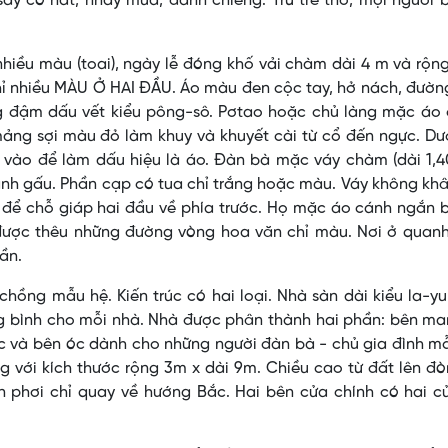
say có hát, nhảy múa, đánh chiêng. Trừ trẻ thơ, mọi người 
hiều màu (toai), ngày lễ đóng khố vải chàm dài 4 m và rộn
ỉ nhiều MÀU Ở HAI ÐẦU. Áo màu đen cộc tay, hở nách, đườn
g đậm dấu vết kiểu pông-sô. Pơtao hoặc chủ làng mặc áo
mảng sợi màu đỏ làm khuy và khuyết cài từ cổ đến ngực. Dư
 vào để làm dấu hiệu là áo. Ðàn bà mặc váy chàm (dài 1,4
anh gấu. Phần cạp có tua chỉ trắng hoặc màu. Váy không khâ
 để chỗ giáp hai đầu về phía trước. Họ mặc áo cánh ngắn 
c được thêu những đường vòng hoa văn chỉ màu. Nơi ở quan
ần.
hồng mẫu hệ. Kiến trúc có hai loại. Nhà sàn dài kiểu la-y
ung bình cho mỗi nhà. Nhà được phân thành hai phần: bên m
c và bên óc dành cho những người đàn bà - chủ gia đình m
g với kích thước rộng 3m x dài 9m. Chiều cao từ đất lên đ
 phơi chỉ quay về hướng Bắc. Hai bên cửa chính có hai cử