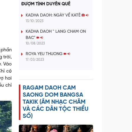
a
ĐƯỢM TÌNH DUYÊN QUÊ
y
KADHA DAOH: NGÀY VỀ KATÊ
13/10/2023
V
KADHA DAOH " LANG CHAM ON
BAC"
i
10/08/2023
t phần
d
ROYA YEU THUONG
 trời,
17/03/2023
y. Vào
e
Chỉ có
ợ hai
o
ều chỉ
RAGAM DAOH CAM
SAONG DOM BANGSA
TAKIK (ÂM NHẠC CHĂM
VÀ CÁC DÂN TỘC THIỂU
SỐ)