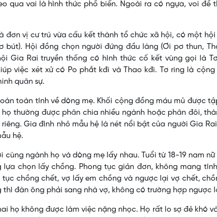
o qua vai là hình thức phổ biến. Ngoài ra có ngựa, voi để 
à đơn vị cư trú vừa cấu kết thành tổ chức xã hội, có một hộ
 bút). Hội đồng chọn người đứng đầu làng (Ơi pơ thun, Th
hội Gia Rai truyền thống có hình thức cố kết vùng gọi là Tơ
iúp việc xét xử có Po phắt kđi và Thao kđi. Tơ ring là cộn
minh quân sự.
hoàn toàn tính về dòng mẹ. Khối cộng đồng máu mủ được tậ
i họ thường được phân chia nhiều ngành hoặc phân đôi, th
riêng. Gia đình nhỏ mẫu hệ là nét nổi bật của người Gia Ra
mẫu hệ.
 cùng ngành họ và dòng mẹ lấy nhau. Tuổi từ 18-19 nam nữ
g lựa chọn lấy chồng. Phong tục giản đơn, không mang tín
tục chồng chết, vợ lấy em chồng và ngược lại vợ chết, ch
g thì đàn ông phải sang nhà vợ, không có trường hợp ngược l
ai họ không được làm việc nặng nhọc. Họ rất lo sợ đẻ khó v