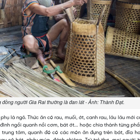
 đồng người Gia Rai thường là đan lát - Ảnh: Thành Đạt.
phụ là ngô. Thức ăn có rau, muối, ớt, canh rau, lâu lâu mới 
 đình ngồi quanh nồi cơm, bát ớt... hoặc chia thành từng ph
m trung tâm, quanh đó có các món ăn đựng trên bát, đĩa h