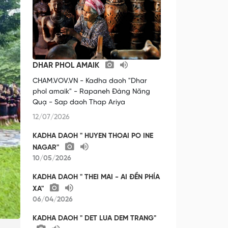
DHAR PHOL AMAIK
CHAM.VOV.VN - Kadha daoh "Dhar
phol amaik" - Rapaneh Đàng Năng
Quạ - Sap daoh Thap Ariya
12/07/2026
KADHA DAOH " HUYEN THOAI PO INE
NAGAR"
10/05/2026
KADHA DAOH " THEI MAI - AI ĐỀN PHÍA
XA"
06/04/2026
KADHA DAOH " DET LUA DEM TRANG"