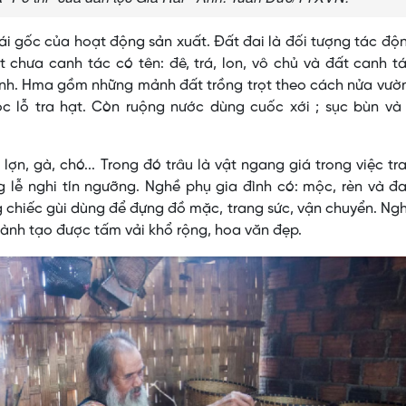
 cái gốc của hoạt động sản xuất. Ðất đai là đối tượng tác độ
 chưa canh tác có tên: đê, trá, lon, vô chủ và đất canh t
ình. Hma gồm những mảnh đất trồng trọt theo cách nửa vườ
rọc lỗ tra hạt. Còn ruộng nước dùng cuốc xới ; sục bùn v
 lợn, gà, chó... Trong đó trâu là vật ngang giá trong việc tr
g lễ nghi tín ngưỡng. Nghề phụ gia đình có: mộc, rèn và đa
 chiếc gùi dùng để đựng đồ mặc, trang sức, vận chuyển. Ng
hành tạo được tấm vải khổ rộng, hoa văn đẹp.