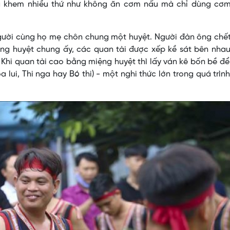
iêng khem nhiều thứ như không ăn cơm nấu mà chỉ dùng cơm
người cùng họ mẹ chôn chung một huyệt. Người đàn ông chế
ong huyệt chung ấy, các quan tài được xếp kề sát bên nha
 Khi quan tài cao bằng miệng huyệt thì lấy ván kê bốn bề đ
a lui, Thi nga hay Bó thi) - một nghi thức lớn trong quá trìn