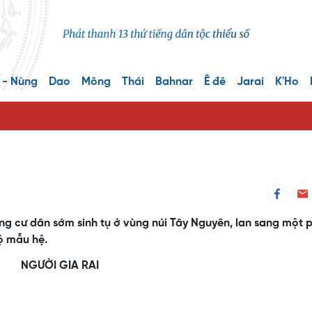
 - Nùng
Dao
Mông
Thái
Bahnar
Ê đê
Jarai
K'Ho
ng cư dân sớm sinh tụ ở vùng núi Tây Nguyên, lan sang một 
ộ mẫu hệ.
NGƯỜI GIA RAI