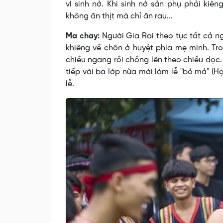
vì sinh nở. Khi sinh nở sản phụ phải k
không ăn thịt mà chỉ ăn rau...
Ma chay:
Người Gia Rai theo tục tất cả 
khiêng về chôn ở huyệt phía mẹ mình. Tr
chiều ngang rồi chồng lên theo chiều dọc.
tiếp vài ba lớp nữa mới làm lễ "bỏ mả" (Họ
lễ.