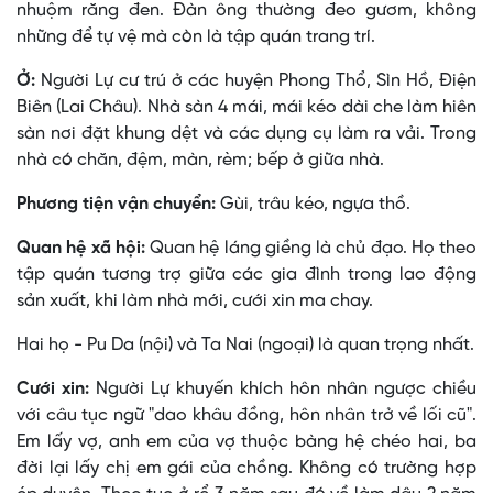
nhuộm răng đen. Ðàn ông thường đeo gươm, không
những để tự vệ mà còn là tập quán trang trí.
Ở:
Người Lự cư trú ở các huyện Phong Thổ, Sìn Hồ, Ðiện
Biên (Lai Châu). Nhà sàn 4 mái, mái kéo dài che làm hiên
sàn nơi đặt khung dệt và các dụng cụ làm ra vải. Trong
nhà có chăn, đệm, màn, rèm; bếp ở giữa nhà.
Phương tiện vận chuyển:
Gùi, trâu kéo, ngựa thồ.
Quan hệ xã hội:
Quan hệ láng giềng là chủ đạo. Họ theo
tập quán tương trợ giữa các gia đình trong lao động
sản xuất, khi làm nhà mới, cưới xin ma chay.
Hai họ - Pu Da (nội) và Ta Nai (ngoại) là quan trọng nhất.
Cưới xin:
Người Lự khuyến khích hôn nhân ngược chiều
với câu tục ngữ "dao khâu đồng, hôn nhân trở về lối cũ".
Em lấy vợ, anh em của vợ thuộc bàng hệ chéo hai, ba
đời lại lấy chị em gái của chồng. Không có trường hợp