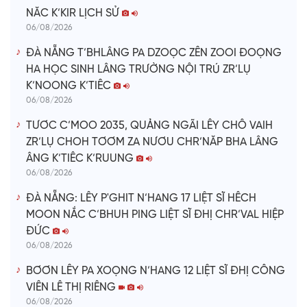
NĂC K’KIR LỊCH SỬ
06/08/2026
ĐÀ NẴNG T’BHLÂNG PA DZOỌC ZÊN ZOOI ĐOỌNG
HA HỌC SINH LÂNG TRƯỜNG NỘI TRÚ ZR’LỤ
K’NOONG K’TIÊC
06/08/2026
TƯƠC C’MOO 2035, QUẢNG NGÃI LÊY CHÔ VAIH
ZR’LỤ CHOH TƠƠM ZA NƯƠU CHR’NĂP BHA LÂNG
ÂNG K’TIÊC K’RUUNG
06/08/2026
ĐÀ NẴNG: LÊY P'GHIT N’HANG 17 LIỆT SĨ HÊCH
MOON NẮC C’BHUH PING LIỆT SĨ ĐHỊ CHR’VAL HIỆP
ĐỨC
06/08/2026
BƠƠN LÊY PA XOỌNG N’HANG 12 LIỆT SĨ ĐHỊ CÔNG
VIÊN LÊ THỊ RIÊNG
06/08/2026