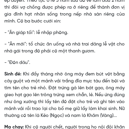
ép duyên. Theo tục ở rể 3 năm sau đó về làm dâu 2 năm
thì đôi vợ chồng được phép ra ở riêng để thành đơn vị
gia đình hạt nhân sống trong nếp nhà sàn riêng của
mình. Có ba bước cưới xin:
- "Ăn giáp tối": lễ nhập phòng.
- "Ăn mới": tổ chức ăn uống và nhà trai dâng lễ vật cho
nhà gái trong đó phải có một thanh gươm.
- "Ðón dâu".
Sinh đẻ:
Khi đầy tháng nhờ ông máy đem bút vót bằng
cây guột và một mảnh vải trắng đĩa mực tàu đến bói và
tìm tên cho trẻ nhỏ. Ðặt trứng gà lên bát gạo, ông máy
gieo hạt gạo lên trông trứng xem chẵn, lẻ. Nếu ứng đúng
như ông xướng thì lấy tên đó đặt cho trẻ và ghi tên vào
mảnh vải rồi trao lại cho bố mẹ giữ lấy làm khai sinh. Nữ
thường có tên là Kẻo (Ngọc) và nam là Khăm (Vàng)...
Ma chay:
Khi có người chết, người trong họ nội đội khăn