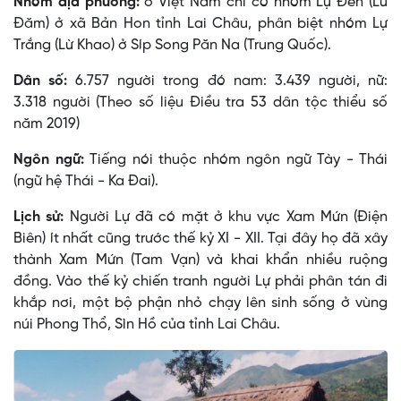
Nhóm địa phương:
ở Việt Nam chỉ có nhóm Lự Ðen (Lừ
Ðăm) ở xã Bản Hon tỉnh Lai Châu, phân biệt nhóm Lự
Trắng (Lừ Khao) ở Síp Song Păn Na (Trung Quốc).
Dân số:
6.757 người trong đó nam: 3.439 người, nữ:
3.318 người (Theo số liệu Điều tra 53 dân tộc thiểu số
năm 2019)
Ngôn ngữ:
Tiếng nói thuộc nhóm ngôn ngữ Tày - Thái
(ngữ hệ Thái - Ka Ðai).
Lịch sử:
Người Lự đã có mặt ở khu vực Xam Mứn (Ðiện
Biên) ít nhất cũng trước thế kỷ XI - XII. Tại đây họ đã xây
thành Xam Mứn (Tam Vạn) và khai khẩn nhiều ruộng
đồng. Vào thế kỷ chiến tranh người Lự phải phân tán đi
khắp nơi, một bộ phận nhỏ chạy lên sinh sống ở vùng
núi Phong Thổ, Sìn Hồ của tỉnh Lai Châu.