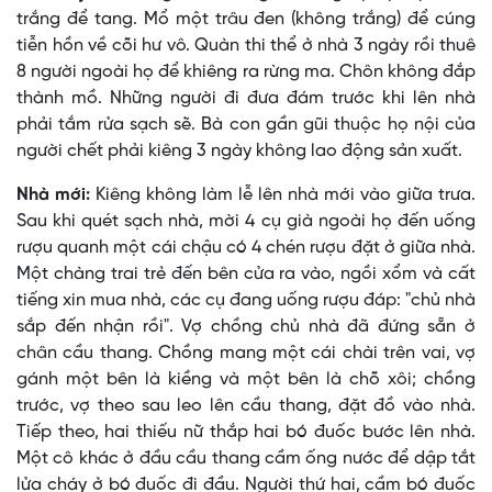
trắng để tang. Mổ một trâu đen (không trắng) để cúng
tiễn hồn về cõi hư vô. Quàn thi thể ở nhà 3 ngày rồi thuê
8 người ngoài họ để khiêng ra rừng ma. Chôn không đắp
thành mồ. Những người đi đưa đám trước khi lên nhà
phải tắm rửa sạch sẽ. Bà con gần gũi thuộc họ nội của
người chết phải kiêng 3 ngày không lao động sản xuất.
Nhà mới:
Kiêng không làm lễ lên nhà mới vào giữa trưa.
Sau khi quét sạch nhà, mời 4 cụ già ngoài họ đến uống
rượu quanh một cái chậu có 4 chén rượu đặt ở giữa nhà.
Một chàng trai trẻ đến bên cửa ra vào, ngồi xổm và cất
tiếng xin mua nhà, các cụ đang uống rượu đáp: "chủ nhà
sắp đến nhận rồi". Vợ chồng chủ nhà đã đứng sẵn ở
chân cầu thang. Chồng mang một cái chài trên vai, vợ
gánh một bên là kiềng và một bên là chõ xôi; chồng
trước, vợ theo sau leo lên cầu thang, đặt đồ vào nhà.
Tiếp theo, hai thiếu nữ thắp hai bó đuốc bước lên nhà.
Một cô khác ở đầu cầu thang cầm ống nước để dập tắt
lửa cháy ở bó đuốc đi đầu. Người thứ hai, cầm bó đuốc