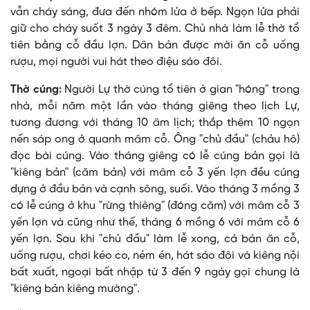
vẫn cháy sáng, đưa đến nhóm lửa ở bếp. Ngọn lửa phải
giữ cho cháy suốt 3 ngày 3 đêm. Chủ nhà làm lễ thờ tổ
tiên bằng cỗ đầu lợn. Dân bản được mời ăn cỗ uống
rượu, mọi người vui hát theo điệu sáo đôi.
Thờ cúng:
Người Lự thờ cúng tổ tiên ở gian "hóng" trong
nhà, mỗi năm một lần vào tháng giêng theo lịch Lự,
tương đương với tháng 10 âm lịch; thắp thêm 10 ngọn
nến sáp ong ở quanh mâm cỗ. Ông "chủ đầu" (chảu hô)
đọc bài cúng. Vào tháng giêng có lễ cúng bản gọi là
"kiêng bản" (căm bản) với mâm cỗ 3 yến lợn đều cúng
dựng ở đầu bản và cạnh sông, suối. Vào tháng 3 mồng 3
có lễ cúng ở khu "rừng thiêng" (đóng căm) với mâm cỗ 3
yến lợn và cũng như thế, tháng 6 mồng 6 với mâm cỗ 6
yến lợn. Sau khi "chủ đầu" làm lễ xong, cả bản ăn cỗ,
uống rượu, chơi kéo co, ném én, hát sáo đôi và kiêng nội
bất xuất, ngoại bất nhập từ 3 đến 9 ngày gọi chung là
"kiêng bản kiêng mường".