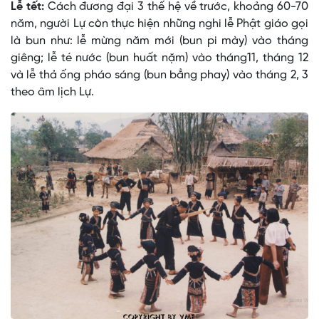
Lễ tết:
Cách đương đại 3 thế hệ về trước, khoảng 60-70
năm, người Lự còn thực hiện những nghi lễ Phật giáo gọi
là bun như: lễ mừng năm mới (bun pi mày) vào tháng
giêng; lễ té nước (bun huất nặm) vào tháng11, tháng 12
và lễ thả ống pháo sáng (bun bẳng phay) vào tháng 2, 3
theo âm lịch Lự.