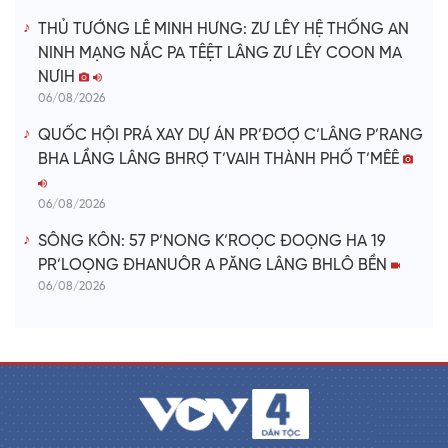
THỦ TƯỚNG LÊ MINH HƯNG: ZƯ LÊY HỆ THỐNG AN
NINH MẠNG NẮC PA TÊỆT LÂNG ZƯ LÊY COON MA
NƯIH
06/08/2026
QUỐC HỘI PRÁ XAY DỰ ÁN PR’ĐƠỢ C’LÂNG P’RANG
BHA LẦNG LÂNG BHRỢ T’VAIH THÀNH PHỐ T’MÊÊ
06/08/2026
SÔNG KÔN: 57 P’NONG K’ROỌC ĐOỌNG HA 19
PR’LOỌNG ĐHANUÔR A PĂNG LÂNG BHLÔ BỀN
06/08/2026