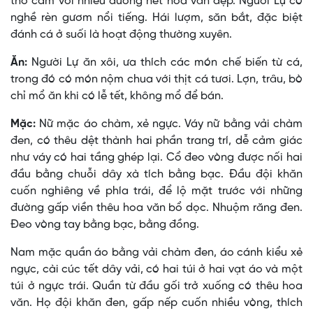
thổ cẩm với nhiều đường nét hoa văn đẹp. Người Lự có
nghề rèn gươm nổi tiếng. Hái lượm, săn bắt, đặc biệt
đánh cá ở suối là hoạt động thường xuyên.
Ăn:
Người Lự ăn xôi, ưa thích các món chế biến từ cá,
trong đó có món nộm chua với thịt cá tươi. Lợn, trâu, bò
chỉ mổ ăn khi có lễ tết, không mổ để bán.
Mặc:
Nữ mặc áo chàm, xẻ ngực. Váy nữ bằng vải chàm
đen, có thêu dệt thành hai phần trang trí, dễ cảm giác
như váy có hai tầng ghép lại. Cổ đeo vòng được nối hai
đầu bằng chuỗi dây xà tích bằng bạc. Ðầu đội khăn
cuốn nghiêng về phía trái, để lộ mặt trước với những
đường gấp viền thêu hoa văn bổ dọc. Nhuộm răng đen.
Ðeo vòng tay bằng bạc, bằng đồng.
Nam mặc quần áo bằng vải chàm đen, áo cánh kiểu xẻ
ngực, cài cúc tết dây vải, có hai túi ở hai vạt áo và một
túi ở ngực trái. Quần từ đầu gối trở xuống có thêu hoa
văn. Họ đội khăn đen, gấp nếp cuốn nhiều vòng, thích