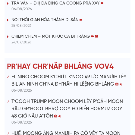
TRÀ VÂN – ĐHỊ DA DING CA COONG PRÁ XAY
y
06/08/2026
V
NƠI THỜI GIAN HÓA THÀNH DI SẢN
25/05/2026
i
CHIÊM CHIÊM – MỘT KHÚC CA BI TRÁNG
24/07/2026
d
e
PR'HAY CHR'NĂP BHLÂNG VOV4
o
EL NINO CHOOM K’CHƯT K’NỌO 49 ỰC MANƯIH LÊY
BIL AN NINH CH’NA ĐH’NĂH HI LÊỆNG BHLÂNG
06/08/2026
T’COOH TRUMP MOON CHOOM LÊY P’CĂH MOON
RÂU GR’HOOT BHRỢ OOY EO BIỂN HORMUZ OOY
48 GIỜ NÂU A’TÔH
06/08/2026
HUẾ: MOONG ÂNG MANƯIH PA CÔ VÊY TA MOON