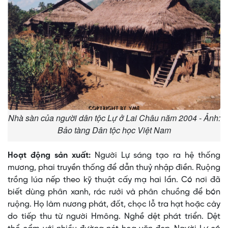
Nhà sàn của người dân tộc Lự ở Lai Châu năm 2004 - Ảnh:
Bảo tàng Dân tộc học Việt Nam
Hoạt động sản xuất:
Người Lự sáng tạo ra hệ thống
mương, phai truyền thống để dẫn thuỷ nhập điền. Ruộng
trồng lúa nếp theo kỹ thuật cấy mạ hai lần. Có nơi đã
biết dùng phân xanh, rác rưởi và phân chuồng để bón
ruộng. Họ làm nương phát, đốt, chọc lỗ tra hạt hoặc cày
do tiếp thu từ người Hmông. Nghề dệt phát triển. Dệt