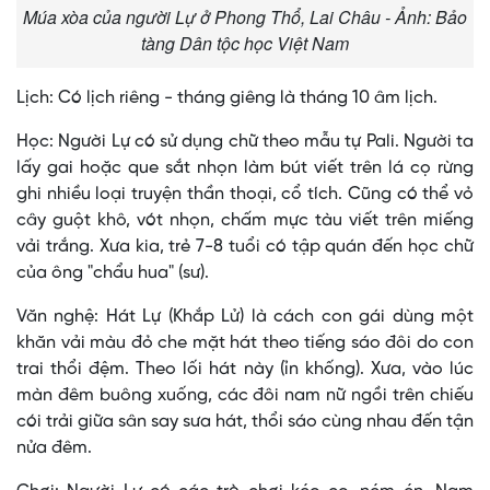
Múa xòa của người Lự ở Phong Thổ, Lai Châu - Ảnh: Bảo
tàng Dân tộc học Việt Nam
Lịch: Có lịch riêng - tháng giêng là tháng 10 âm lịch.
Học: Người Lự có sử dụng chữ theo mẫu tự Pali. Người ta
lấy gai hoặc que sắt nhọn làm bút viết trên lá cọ rừng
ghi nhiều loại truyện thần thoại, cổ tích. Cũng có thể vỏ
cây guột khô, vót nhọn, chấm mực tàu viết trên miếng
vải trắng. Xưa kia, trẻ 7-8 tuổi có tập quán đến học chữ
của ông "chẩu hua" (sư).
Văn nghệ: Hát Lự (Khắp Lử) là cách con gái dùng một
khăn vải màu đỏ che mặt hát theo tiếng sáo đôi do con
trai thổi đệm. Theo lối hát này (ỉn khống). Xưa, vào lúc
màn đêm buông xuống, các đôi nam nữ ngồi trên chiếu
cói trải giữa sân say sưa hát, thổi sáo cùng nhau đến tận
nửa đêm.