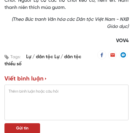
Chơi: Người Lự có các trò chơi kéo co, ném én. Nam
thanh niên thích múa gươm.
(Theo Bức tranh Văn hóa các Dân tộc Việt Nam - NXB
Giáo dục)
VOV4
Lự
dân tộc Lự
dân tộc
Tags:
thiểu số
Viết bình luận