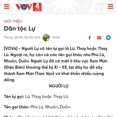
GIỚI THIỆU
Dân tộc Lự
Thứ ba, 00:00, 05/03/2013
VOV4
[VOV4] - Người Lự có tên tự gọi là Lừ, Thay hoặc Thay
Lừ. Ngoài ra, họ còn có các tên gọi khác như Phù Lừ,
Nhuồn, Duồn. Người Lự đã có mặt ở khu vực Xam Mứn
(Ðiện Biên) khoảng thế kỷ XI - XII, tại đây họ đã xây
thành Xam Mứn (Tam Vạn) và khai khẩn nhiều ruộng
đồng.
NGƯỜI LỰ
Tên tự gọi:
Lừ, Thay hoặc Thay Lừ.
Tên gọi khác:
Phù Lừ, Nhuồn, Duồn.