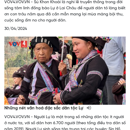
VOV4.VOV.VN - Sú Khon Khoài là nghi lễ truyền thống trong đời
sống tâm linh đồng bào Lự ở Lai Châu để người dân tỏ lòng biết
ơn con trâu năm qua đã cần mẫn mang lại mùa màng bội thu,
cuộc sống ấm no cho người dân.
30/04/2024
Những nét văn hoá đặc sắc dân tộc Lự
VOV4.VOV.VN - Người Lự là một trong số những dân tộc ít người
ở nước ta, với số dân hơn 6.700 người (theo tổng điều tra dân số
năm 2019). Người Lự sinh sống tập trung tại các huyện: Sìn Hồ,