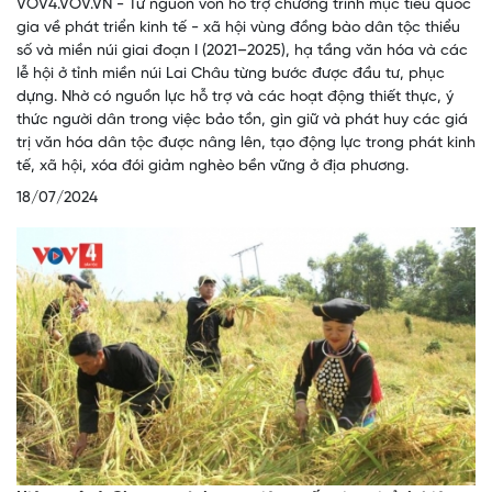
VOV4.VOV.VN - Từ nguồn vốn hỗ trợ chương trình mục tiêu quốc
gia về phát triển kinh tế - xã hội vùng đồng bào dân tộc thiểu
số và miền núi giai đoạn I (2021–2025), hạ tầng văn hóa và các
lễ hội ở tỉnh miền núi Lai Châu từng bước được đầu tư, phục
dựng. Nhờ có nguồn lực hỗ trợ và các hoạt động thiết thực, ý
thức người dân trong việc bảo tồn, gìn giữ và phát huy các giá
trị văn hóa dân tộc được nâng lên, tạo động lực trong phát kinh
tế, xã hội, xóa đói giảm nghèo bền vững ở địa phương.
18/07/2024