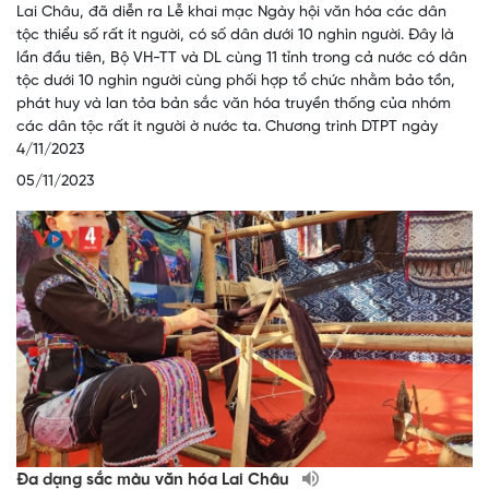
Lai Châu, đã diễn ra Lễ khai mạc Ngày hội văn hóa các dân
tộc thiểu số rất ít người, có số dân dưới 10 nghìn người. Đây là
lần đầu tiên, Bộ VH-TT và DL cùng 11 tỉnh trong cả nước có dân
tộc dưới 10 nghìn người cùng phối hợp tổ chức nhằm bảo tồn,
phát huy và lan tỏa bản sắc văn hóa truyền thống của nhóm
các dân tộc rất ít người ờ nước ta. Chương trình DTPT ngày
4/11/2023
05/11/2023
Đa dạng sắc màu văn hóa Lai Châu