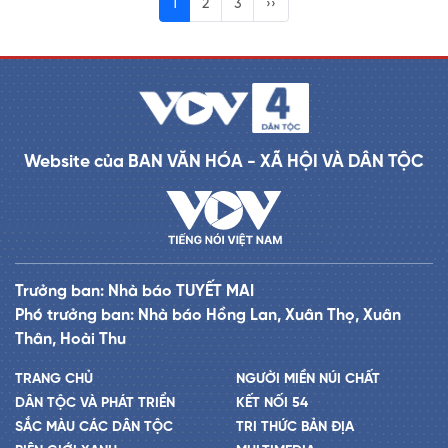
1
2
3
››
Website của BAN VĂN HÓA - XÃ HỘI VÀ DÂN TỘC
Trưởng ban: Nhà báo TUYẾT MAI
Phó trưởng ban: Nhà báo Hồng Lan, Xuân Thọ, Xuân
Thân, Hoài Thu
TRANG CHỦ
NGƯỜI MIỀN NÚI CHẤT
DÂN TỘC VÀ PHÁT TRIỂN
KẾT NỐI 54
SẮC MÀU CÁC DÂN TỘC
TRI THỨC BẢN ĐỊA