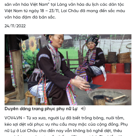
sản văn hóa Việt Nam” tại Làng văn hóa du lịch các dân tộc
Việt Nam từ ngày 18 – 23/11, Lai Châu đã mang đến sắc màu
văn hóa đậm đà bản sắc.
24/11/2022
Duyên dáng trang phục phụ nữ Lự
VOV4.VN - Từ xa xưa, người Lự đã biết trồng bông, nuôi tằm,
kéo sợi dệt vải phục vụ nhu cầu may mặc của cộng đồng. Phụ
nữ Lự ở Lai Châu cho đến nay vẫn không bỏ nghề dệt, thêu