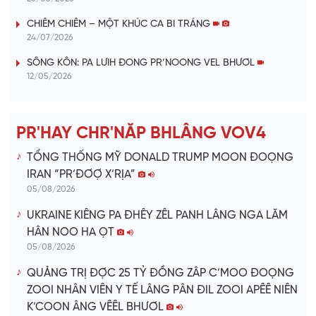
V
CHIÊM CHIÊM – MỘT KHÚC CA BI TRÁNG
24/07/2026
i
SÔNG KÔN: PA LƯIH ĐONG PR’NOONG VEL BHƯƠL
12/05/2026
d
e
PR'HAY CHR'NĂP BHLÂNG VOV4
o
TỔNG THỐNG MỸ DONALD TRUMP MOON ĐOỌNG
IRAN “PR’ĐƠỢ X’RỊA”
05/08/2026
UKRAINE KIÊNG PA ĐHÊY ZÊL PANH LÂNG NGA LĂM
HÂN NOO HA ỌT
05/08/2026
QUẢNG TRỊ ĐỢC 25 TỶ ĐỒNG ZÂP C’MOO ĐOỌNG
ZOOI NHÂN VIÊN Y TẾ LÂNG PÂN ĐIL ZOOI APÊÊ NIÊN
K’COON ÂNG VÊÊL BHƯƠL