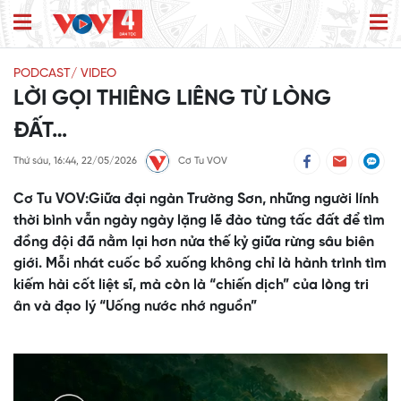
PODCAST/ VIDEO
LỜI GỌI THIÊNG LIÊNG TỪ LÒNG
ĐẤT…
Thứ sáu, 16:44, 22/05/2026
Cơ Tu VOV
Cơ Tu VOV:Giữa đại ngàn Trường Sơn, những người lính
thời bình vẫn ngày ngày lặng lẽ đào từng tấc đất để tìm
đồng đội đã nằm lại hơn nửa thế kỷ giữa rừng sâu biên
giới. Mỗi nhát cuốc bổ xuống không chỉ là hành trình tìm
kiếm hài cốt liệt sĩ, mà còn là “chiến dịch” của lòng tri
ân và đạo lý “Uống nước nhớ nguồn”