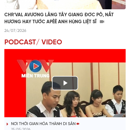
CHR’VAL AVƯƠNG LÂNG TÂY GIANG ĐƠC PÔ, NẮT
HƯƠNG HAY TƯỚC APÊÊ ANH HÙNG LIỆT SĨ
24/07/2026
PODCAST/ VIDEO
P
l
VÀI PHÚT DÀNH CHO QUẢNG BÁ
a
NƠI THỜI GIAN HÓA THÀNH DI SẢN
y
25/05/2026