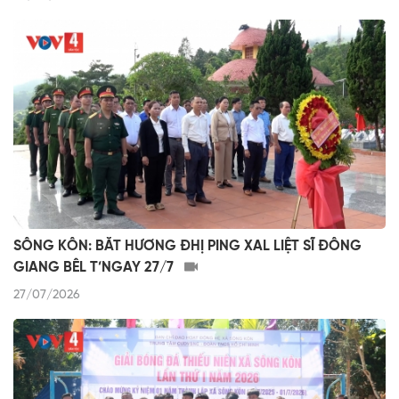
SÔNG KÔN: BĂT HƯƠNG ĐHỊ PING XAL LIỆT SĨ ĐÔNG
GIANG BÊL T’NGAY 27/7
27/07/2026