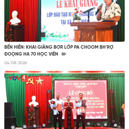
BẾN HIÊN: KHAI GIẢNG BƠR LỚP PA CHOOM BH’RỢ
ĐOỌNG HA 70 HỌC VIÊN
04/08/2026