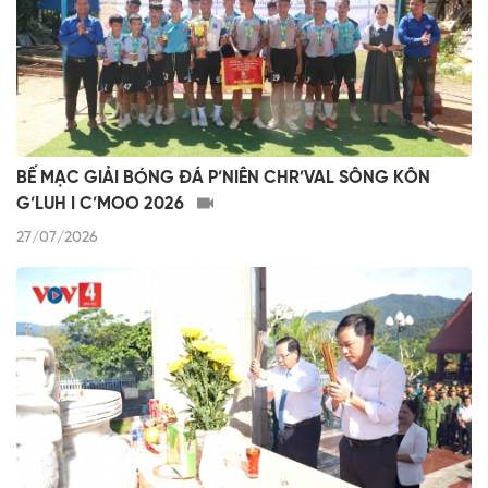
BẾ MẠC GIẢI BÓNG ĐÁ P’NIÊN CHR’VAL SÔNG KÔN
G’LUH I C’MOO 2026
27/07/2026