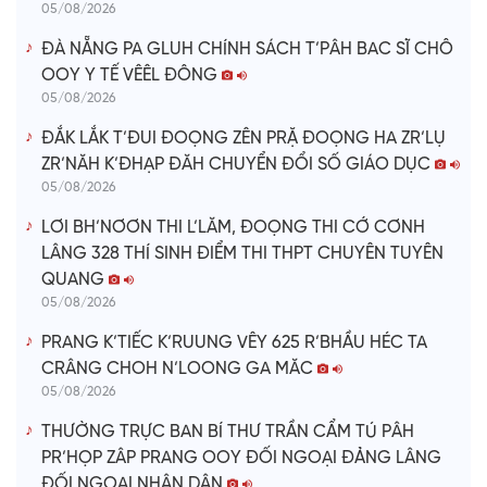
05/08/2026
ĐÀ NẴNG PA GLUH CHÍNH SÁCH T’PÂH BAC SĨ CHÔ
OOY Y TẾ VÊÊL ĐÔNG
05/08/2026
ĐẮK LẮK T’ĐUI ĐOỌNG ZÊN PRẶ ĐOỌNG HA ZR’LỤ
ZR’NĂH K’ĐHẠP ĐĂH CHUYỂN ĐỔI SỐ GIÁO DỤC
05/08/2026
LƠI BH’NƠƠN THI L’LĂM, ĐOỌNG THI CỚ CƠNH
LÂNG 328 THÍ SINH ĐIỂM THI THPT CHUYÊN TUYÊN
QUANG
05/08/2026
PRANG K’TIẾC K’RUUNG VÊY 625 R’BHẦU HÉC TA
CRÂNG CHOH N’LOONG GA MĂC
05/08/2026
THƯỜNG TRỰC BAN BÍ THƯ TRẦN CẨM TÚ PÂH
PR’HỌP ZÂP PRANG OOY ĐỐI NGOẠI ĐẢNG LÂNG
ĐỐI NGOẠI NHÂN DÂN