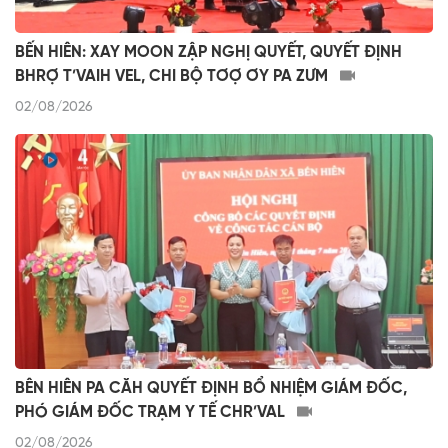
BẾN HIÊN: XAY MOON ZẬP NGHỊ QUYẾT, QUYẾT ĐỊNH
BHRỢ T’VAIH VEL, CHI BỘ TƠỢ ƠY PA ZƯM
02/08/2026
BÊN HIÊN PA CĂH QUYẾT ĐỊNH BỔ NHIỆM GIÁM ĐỐC,
PHÓ GIÁM ĐỐC TRẠM Y TẾ CHR’VAL
02/08/2026