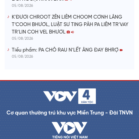
05/08/2026
K’ĐƯƠI CHROOT ZÊN LIÊM CHOOM CƠNH LÂNG
T’COOH BHƯƠL, LUẬT SƯ TING PÂH PA LIÊM TR’VAY
TR’LIN COH VEL BHƯƠL
05/08/2026
Tiểu phẩm: PA CHÔ RAU N’LẾT ÂNG ĐAY BHRỢ
05/08/2026
Cơ quan thường trú khu vực Miền Trung - Đài TNVN