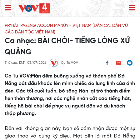
PR’HÁT PAZÊNG ACOON MANÚYH VIỆT NAM (DÂN CA, DÂN VŨ
CÁC DÂN TỘC VIỆT NAM)
Ca nhạc: BÀI CHÒI- TIẾNG LÒNG XỨ
QUẢNG
Thứ sáu, 13:11, 03/07/2026
Cơ Tu VOV
Cơ Tu VOV:Màn đêm buông xuống và thành phố Đà
Nẵng bắt đầu khoác lên mình chiếc áo lung linh của ánh
đèn. Các tối cuối tuần, bờ sông Hàn lại trở thành điểm
hẹn thân thương, nơi các nghệ nhân cất cao tiếng hát,
tiếng hô bài chòi để phục vụ người dân và du khách
thập phương.
Đến với không gian này, bạn sẽ cảm nhận được một sự
giao thoa vô cùng kỳ diệu. Một bên là một Đà Nẵng