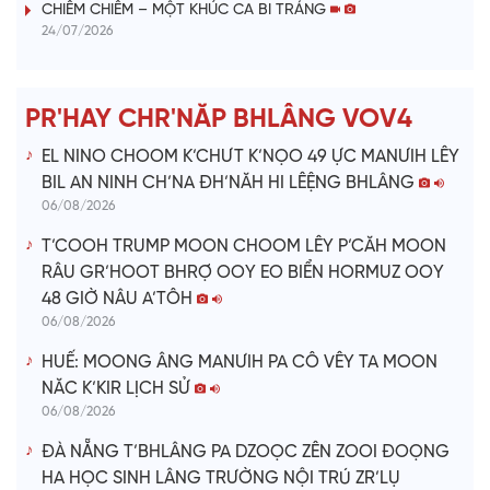
i
CHIÊM CHIÊM – MỘT KHÚC CA BI TRÁNG
24/07/2026
d
e
PR'HAY CHR'NĂP BHLÂNG VOV4
o
EL NINO CHOOM K’CHƯT K’NỌO 49 ỰC MANƯIH LÊY
BIL AN NINH CH’NA ĐH’NĂH HI LÊỆNG BHLÂNG
06/08/2026
T’COOH TRUMP MOON CHOOM LÊY P’CĂH MOON
RÂU GR’HOOT BHRỢ OOY EO BIỂN HORMUZ OOY
48 GIỜ NÂU A’TÔH
06/08/2026
HUẾ: MOONG ÂNG MANƯIH PA CÔ VÊY TA MOON
NĂC K’KIR LỊCH SỬ
06/08/2026
ĐÀ NẴNG T’BHLÂNG PA DZOỌC ZÊN ZOOI ĐOỌNG
HA HỌC SINH LÂNG TRƯỜNG NỘI TRÚ ZR’LỤ