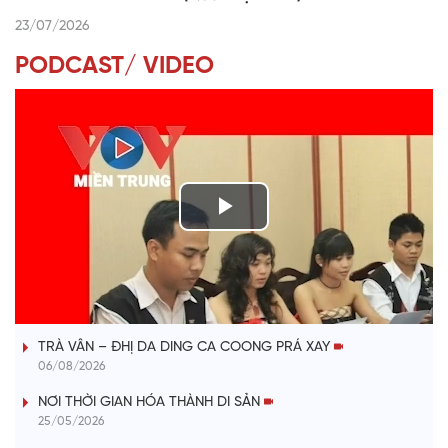
23/07/2026
PODCAST/ VIDEO
P
l
VÀI PHÚT DÀNH CHO QUẢNG BÁ
a
TRÀ VÂN – ĐHỊ DA DING CA COONG PRÁ XAY
y
06/08/2026
V
NƠI THỜI GIAN HÓA THÀNH DI SẢN
25/05/2026