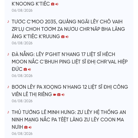
K’NOONG K’TIÊC
06/08/2026
TƯƠC C’MOO 2035, QUẢNG NGÃI LÊY CHÔ VAIH
ZR’LỤ CHOH TƠƠM ZA NƯƠU CHR’NĂP BHA LÂNG
ÂNG K’TIÊC K’RUUNG
06/08/2026
ĐÀ NẴNG: LÊY P'GHIT N’HANG 17 LIỆT SĨ HÊCH
MOON NẮC C’BHUH PING LIỆT SĨ ĐHỊ CHR’VAL HIỆP
ĐỨC
06/08/2026
BƠƠN LÊY PA XOỌNG N’HANG 12 LIỆT SĨ ĐHỊ CÔNG
VIÊN LÊ THỊ RIÊNG
06/08/2026
THỦ TƯỚNG LÊ MINH HƯNG: ZƯ LÊY HỆ THỐNG AN
NINH MẠNG NẮC PA TÊỆT LÂNG ZƯ LÊY COON MA
NƯIH
06/08/2026