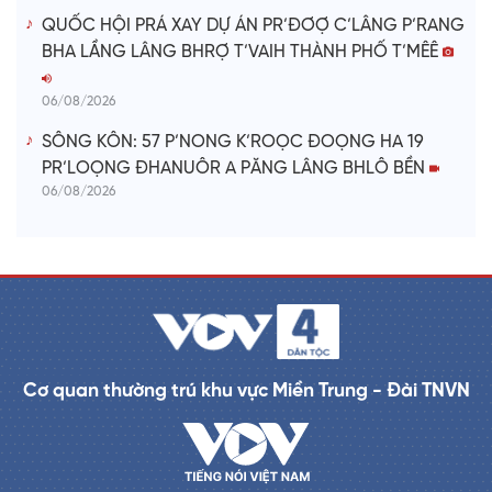
QUỐC HỘI PRÁ XAY DỰ ÁN PR’ĐƠỢ C’LÂNG P’RANG
BHA LẦNG LÂNG BHRỢ T’VAIH THÀNH PHỐ T’MÊÊ
06/08/2026
SÔNG KÔN: 57 P’NONG K’ROỌC ĐOỌNG HA 19
PR’LOỌNG ĐHANUÔR A PĂNG LÂNG BHLÔ BỀN
06/08/2026
Cơ quan thường trú khu vực Miền Trung - Đài TNVN