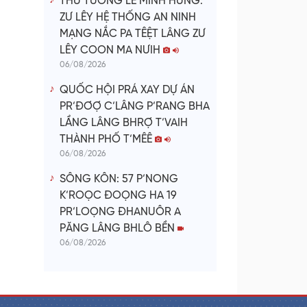
THỦ TƯỚNG LÊ MINH HƯNG:
ZƯ LÊY HỆ THỐNG AN NINH
MẠNG NẮC PA TÊỆT LÂNG ZƯ
LÊY COON MA NƯIH
06/08/2026
QUỐC HỘI PRÁ XAY DỰ ÁN
PR’ĐƠỢ C’LÂNG P’RANG BHA
LẦNG LÂNG BHRỢ T’VAIH
THÀNH PHỐ T’MÊÊ
06/08/2026
SÔNG KÔN: 57 P’NONG
K’ROỌC ĐOỌNG HA 19
PR’LOỌNG ĐHANUÔR A
PĂNG LÂNG BHLÔ BỀN
06/08/2026