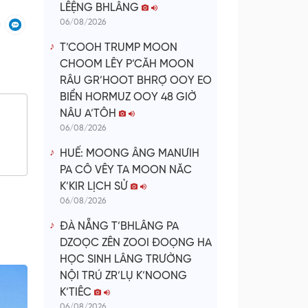
LÊỆNG BHLÂNG
06/08/2026
T’COOH TRUMP MOON
CHOOM LÊY P’CĂH MOON
RÂU GR’HOOT BHRỢ OOY EO
BIỂN HORMUZ OOY 48 GIỜ
NÂU A’TÔH
06/08/2026
HUẾ: MOONG ÂNG MANƯIH
PA CÔ VÊY TA MOON NĂC
K’KIR LỊCH SỬ
06/08/2026
ĐÀ NẴNG T’BHLÂNG PA
DZOỌC ZÊN ZOOI ĐOỌNG HA
HỌC SINH LÂNG TRƯỜNG
NỘI TRÚ ZR’LỤ K’NOONG
K’TIÊC
06/08/2026