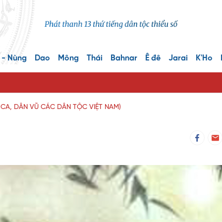
 - Nùng
Dao
Mông
Thái
Bahnar
Ê đê
Jarai
K'Ho
CA, DÂN VŨ CÁC DÂN TỘC VIỆT NAM)