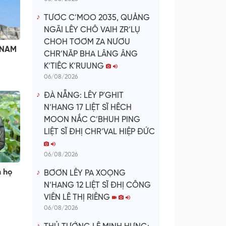
TƯƠC C’MOO 2035, QUẢNG
NGÃI LÊY CHÔ VAIH ZR’LỤ
CHOH TƠƠM ZA NƯƠU
 NAM
CHR’NĂP BHA LÂNG ÂNG
K’TIÊC K’RUUNG
06/08/2026
ĐÀ NẴNG: LÊY P'GHIT
N’HANG 17 LIỆT SĨ HÊCH
MOON NẮC C’BHUH PING
LIỆT SĨ ĐHỊ CHR’VAL HIỆP ĐỨC
06/08/2026
 họ
BƠƠN LÊY PA XOỌNG
N’HANG 12 LIỆT SĨ ĐHỊ CÔNG
VIÊN LÊ THỊ RIÊNG
06/08/2026