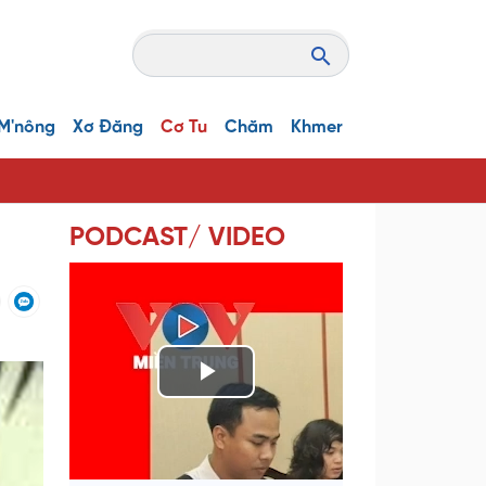
M'nông
Xơ Đăng
Cơ Tu
Chăm
Khmer
PODCAST/ VIDEO
P
l