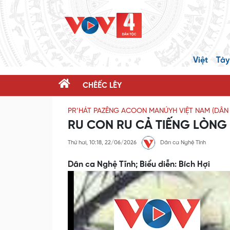
Việt
Tày
CHÊẾC LÊY
PR’HÁT PAZÊNG ACOON MANÚYH VIỆT NAM (DÂN 
RU CON RU CẢ TIẾNG LÒNG
Thứ hai, 10:18, 22/06/2026
Dân ca Nghệ Tĩnh
Dân ca Nghệ Tĩnh; Biểu diễn: Bích Hợi