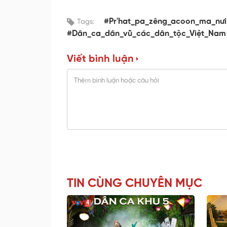
#Pr'hat_pa_zêng_acoon_ma_nư
Tags:
#Dân_ca_dân_vũ_các_dân_tộc_Việt_Nam
Viết bình luận
TIN CÙNG CHUYÊN MỤC