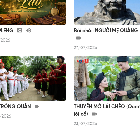
PLENG
Bài chòi: NGƯỜI MẸ QUẢNG
/2026
27/07/2026
 TRỐNG QUÂN
THUYỀN MỞ LÁI CHÈO (Quan
lời cổ)
/2026
23/07/2026