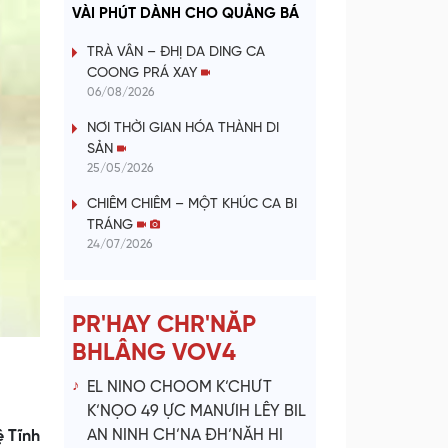
a
VÀI PHÚT DÀNH CHO QUẢNG BÁ
y
TRÀ VÂN – ĐHỊ DA DING CA
COONG PRÁ XAY
V
06/08/2026
NƠI THỜI GIAN HÓA THÀNH DI
i
SẢN
25/05/2026
d
CHIÊM CHIÊM – MỘT KHÚC CA BI
e
TRÁNG
24/07/2026
o
PR'HAY CHR'NĂP
BHLÂNG VOV4
EL NINO CHOOM K’CHƯT
K’NỌO 49 ỰC MANƯIH LÊY BIL
AN NINH CH’NA ĐH’NĂH HI
 Tĩnh