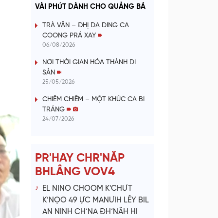
a
VÀI PHÚT DÀNH CHO QUẢNG BÁ
y
TRÀ VÂN – ĐHỊ DA DING CA
COONG PRÁ XAY
V
06/08/2026
NƠI THỜI GIAN HÓA THÀNH DI
i
SẢN
25/05/2026
d
CHIÊM CHIÊM – MỘT KHÚC CA BI
e
TRÁNG
24/07/2026
o
PR'HAY CHR'NĂP
BHLÂNG VOV4
EL NINO CHOOM K’CHƯT
K’NỌO 49 ỰC MANƯIH LÊY BIL
AN NINH CH’NA ĐH’NĂH HI