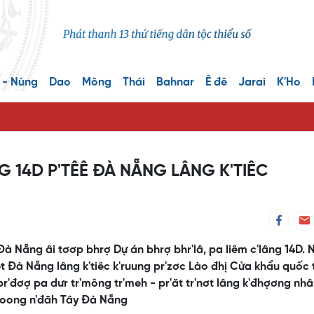
 - Nùng
Dao
Mông
Thái
Bahnar
Ê đê
Jarai
K'Ho
G 14D P'TÊÊ ĐÀ NẴNG LÂNG K'TIÊC
 Nẵng âi tơơp bhrợ Dự án bhrợ bhr'lâ, pa liêm c'lâng 14D. 
t Đà Nẵng lâng k'tiêc k'ruung pr'zơc Lào đhị Cửa khẩu quốc 
r'đơợ pa dưr tr'mông tr'meh - pr'ăt tr'nơt lâng k'đhợơng nh
 coong n'đăh Tây Đà Nẵng