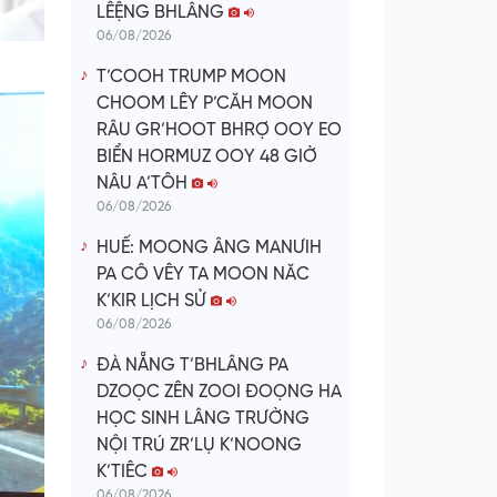
LÊỆNG BHLÂNG
06/08/2026
T’COOH TRUMP MOON
CHOOM LÊY P’CĂH MOON
RÂU GR’HOOT BHRỢ OOY EO
BIỂN HORMUZ OOY 48 GIỜ
NÂU A’TÔH
06/08/2026
HUẾ: MOONG ÂNG MANƯIH
PA CÔ VÊY TA MOON NĂC
K’KIR LỊCH SỬ
06/08/2026
ĐÀ NẴNG T’BHLÂNG PA
DZOỌC ZÊN ZOOI ĐOỌNG HA
HỌC SINH LÂNG TRƯỜNG
NỘI TRÚ ZR’LỤ K’NOONG
K’TIÊC
06/08/2026