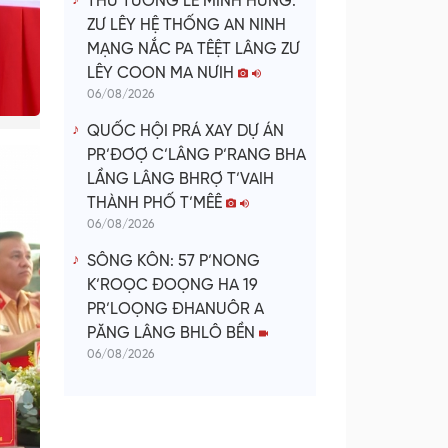
THỦ TƯỚNG LÊ MINH HƯNG:
ZƯ LÊY HỆ THỐNG AN NINH
MẠNG NẮC PA TÊỆT LÂNG ZƯ
LÊY COON MA NƯIH
06/08/2026
QUỐC HỘI PRÁ XAY DỰ ÁN
PR’ĐƠỢ C’LÂNG P’RANG BHA
LẦNG LÂNG BHRỢ T’VAIH
THÀNH PHỐ T’MÊÊ
06/08/2026
SÔNG KÔN: 57 P’NONG
K’ROỌC ĐOỌNG HA 19
PR’LOỌNG ĐHANUÔR A
PĂNG LÂNG BHLÔ BỀN
06/08/2026