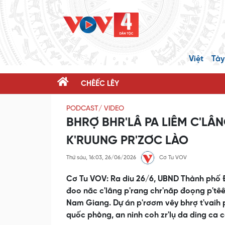
Việt
Tày
CHÊẾC LÊY
PODCAST/ VIDEO
BHRỢ BHR'LÂ PA LIÊM C'LÂN
K'RUUNG PR'ZƠC LÀO
Thứ sáu, 16:03, 26/06/2026
Cơ Tu VOV
Cơ Tu VOV: Ra diu 26/6, UBND Thành phố Đà
đoo năc c'lâng p'rang chr'năp đoọng p'têê
Nam Giang. Dự án p'rơơm vêy bhrợ t'vaih p
quốc phòng, an ninh coh zr'lụ da ding ca