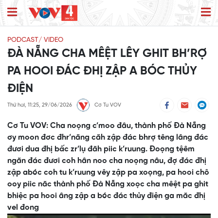
PODCAST/ VIDEO
ĐÀ NẴNG CHA MÊỆT LÊY GHIT BH’RỢ
PA HOOI ĐÁC ĐHỊ ZẬP A BÓC THỦY
ĐIỆN
Thứ hai, 11:25, 29/06/2026
Cơ Tu VOV
Cơ Tu VOV: Cha noọng c’moo đâu, thành phố Đà Nẵng
ơy moon đơc đhr’năng căh zập đác bhrợ têng lâng đác
đươi dua đhị bấc zr’lụ đăh piic k’ruung. Đoọng tệêm
ngăn đác đươi coh hân noo cha noọng nâu, đợ đác đhị
zập abóc coh tu k’ruung vêy zập pa xoọng, pa hooi chô
ooy piic năc thành phố Đà Nẵng xoọc cha mêệt pa ghit
bhiệc pa hooi âng zập a bóc đác thủy điện ga măc đhị
vel đong