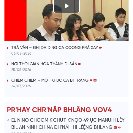
P
l
VÀI PHÚT DÀNH CHO QUẢNG BÁ
a
TRÀ VÂN – ĐHỊ DA DING CA COONG PRÁ XAY
y
06/08/2026
V
NƠI THỜI GIAN HÓA THÀNH DI SẢN
25/05/2026
i
CHIÊM CHIÊM – MỘT KHÚC CA BI TRÁNG
24/07/2026
d
e
PR'HAY CHR'NĂP BHLÂNG VOV4
o
EL NINO CHOOM K’CHƯT K’NỌO 49 ỰC MANƯIH LÊY
BIL AN NINH CH’NA ĐH’NĂH HI LÊỆNG BHLÂNG