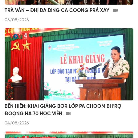
TRÀ VÂN – ĐHỊ DA DING CA COONG PRÁ XAY
06/08/2026
BẾN HIÊN: KHAI GIẢNG BƠR LỚP PA CHOOM BH’RỢ
ĐOỌNG HA 70 HỌC VIÊN
04/08/2026