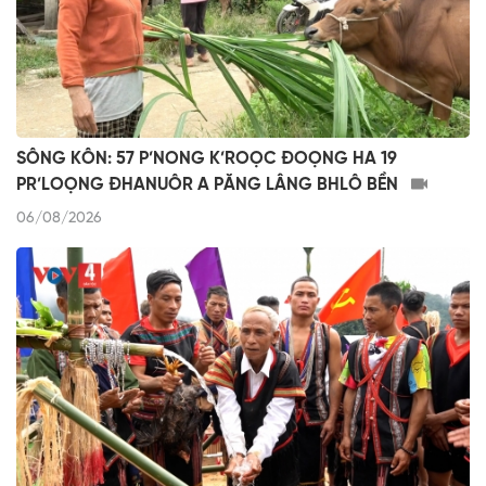
SÔNG KÔN: 57 P’NONG K’ROỌC ĐOỌNG HA 19
PR’LOỌNG ĐHANUÔR A PĂNG LÂNG BHLÔ BỀN
06/08/2026