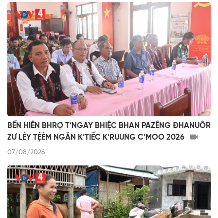
BẾN HIÊN BHRỢ T’NGAY BHIỆC BHAN PAZÊNG ĐHANUÔR
ZƯ LÊY TỆÊM NGĂN K’TIẾC K’RUUNG C’MOO 2026
07/08/2026