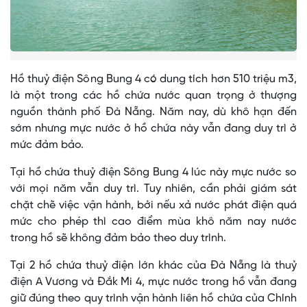
Hồ thuỷ điện Sông Bung 4 có dung tích hơn 510 triệu m3,
là một trong các hồ chứa nước quan trọng ở thượng
nguồn thành phố Đà Nẵng. Năm nay, dù khô hạn đến
sớm nhưng mực nước ở hồ chứa này vẫn đang duy trì ở
mức đảm bảo.
Tại hồ chứa thuỷ điện Sông Bung 4 lúc này mực nước so
với mọi năm vẫn duy trì. Tuy nhiên, cần phải giám sát
chặt chẽ việc vận hành, bởi nếu xả nước phát điện quá
mức cho phép thì cao điểm mùa khô năm nay nước
trong hồ sẽ không đảm bảo theo duy trình.
Tại 2 hồ chứa thuỷ điện lớn khác của Đà Nẵng là thuỷ
điện A Vương và Đắk Mi 4, mực nước trong hồ vẫn đang
giữ đúng theo quy trình vận hành liên hồ chứa của Chính