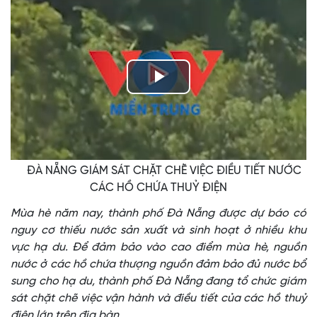
Play
Video
ĐÀ NẴNG GIÁM SÁT CHẶT CHẼ VIỆC ĐIỀU TIẾT NƯỚC
CÁC HỒ CHỨA THUỶ ĐIỆN
Mùa hè năm nay, thành phố Đà Nẵng được dự báo có
nguy cơ thiếu nước sản xuất và sinh hoạt ở nhiều khu
vực hạ du. Để đảm bảo vào cao điểm mùa hè, nguồn
nước ở các hồ chứa thượng nguồn đảm bảo đủ nước bổ
sung cho hạ du, thành phố Đà Nẵng đang tổ chức giám
sát chặt chẽ việc vận hành và điều tiết của các hồ thuỷ
điện lớn trên địa bàn