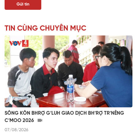
TIN CÙNG CHUYÊN MỤC
SÔNG KÔN BHRỢ G’LUH GIAO DỊCH BH’RỢ TR’NÊNG
C’MOO 2026
07/08/2026