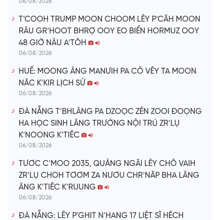
06/08/2026
T’COOH TRUMP MOON CHOOM LÊY P’CĂH MOON
RÂU GR’HOOT BHRỢ OOY EO BIỂN HORMUZ OOY
48 GIỜ NÂU A’TÔH
06/08/2026
HUẾ: MOONG ÂNG MANƯIH PA CÔ VÊY TA MOON
NĂC K’KIR LỊCH SỬ
06/08/2026
ĐÀ NẴNG T’BHLÂNG PA DZOỌC ZÊN ZOOI ĐOỌNG
HA HỌC SINH LÂNG TRƯỜNG NỘI TRÚ ZR’LỤ
K’NOONG K’TIÊC
06/08/2026
TƯƠC C’MOO 2035, QUẢNG NGÃI LÊY CHÔ VAIH
ZR’LỤ CHOH TƠƠM ZA NƯƠU CHR’NĂP BHA LÂNG
ÂNG K’TIÊC K’RUUNG
06/08/2026
ĐÀ NẴNG: LÊY P'GHIT N’HANG 17 LIỆT SĨ HÊCH