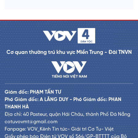
Cơ quan thường trú khu vực Miền Trung - Đài TNVN
Giám đốc: PHẠM TẤN TƯ
Phó Giám đốc: A LĂNG DUY - Phó Giám đốc: PHAN
THANH HÀ
Địa chỉ: 40 Pasteur, quận Hải Châu, thành Phố Đà Nẵng
cotuvovmt@gmail.com
Fanpage: VOV_Kênh Tin tức- Giải trí Cơ Tu- Việt
Giấy phép báo Điện tử VOV số 564/GP-BTTTT của Bộ