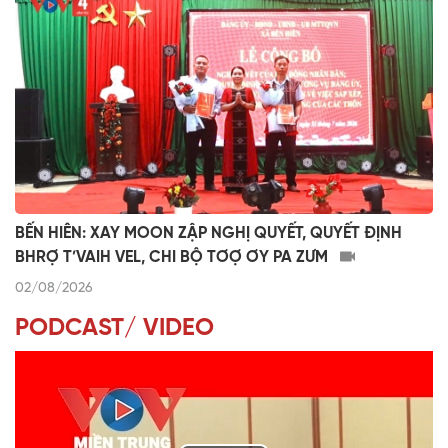
BẾN HIÊN: XAY MOON ZẬP NGHỊ QUYẾT, QUYẾT ĐỊNH
BHRỢ T’VAIH VEL, CHI BỘ TƠỢ ƠY PA ZƯM
02/08/2026
PODCAST/ VIDEO