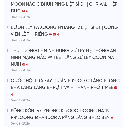
MOON NẮC C’BHUH PING LIỆT SĨ ĐHỊ CHR’VAL HIỆP
ĐỨC
06/08/2026
BƠƠN LÊY PA XOỌNG N’HANG 12 LIỆT SĨ ĐHỊ CÔNG
VIÊN LÊ THỊ RIÊNG
06/08/2026
THỦ TƯỚNG LÊ MINH HƯNG: ZƯ LÊY HỆ THỐNG AN
NINH MẠNG NẮC PA TÊỆT LÂNG ZƯ LÊY COON MA
NƯIH
06/08/2026
QUỐC HỘI PRÁ XAY DỰ ÁN PR’ĐƠỢ C’LÂNG P’RANG
BHA LẦNG LÂNG BHRỢ T’VAIH THÀNH PHỐ T’MÊÊ
06/08/2026
SÔNG KÔN: 57 P’NONG K’ROỌC ĐOỌNG HA 19
PR’LOỌNG ĐHANUÔR A PĂNG LÂNG BHLÔ BỀN
06/08/2026