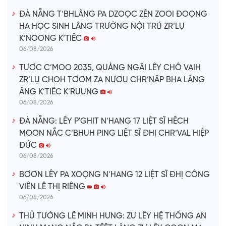
ĐÀ NẴNG T’BHLÂNG PA DZOỌC ZÊN ZOOI ĐOỌNG
HA HỌC SINH LÂNG TRƯỜNG NỘI TRÚ ZR’LỤ
K’NOONG K’TIÊC
06/08/2026
TƯƠC C’MOO 2035, QUẢNG NGÃI LÊY CHÔ VAIH
ZR’LỤ CHOH TƠƠM ZA NƯƠU CHR’NĂP BHA LÂNG
ÂNG K’TIÊC K’RUUNG
06/08/2026
ĐÀ NẴNG: LÊY P'GHIT N’HANG 17 LIỆT SĨ HÊCH
MOON NẮC C’BHUH PING LIỆT SĨ ĐHỊ CHR’VAL HIỆP
ĐỨC
06/08/2026
BƠƠN LÊY PA XOỌNG N’HANG 12 LIỆT SĨ ĐHỊ CÔNG
VIÊN LÊ THỊ RIÊNG
06/08/2026
THỦ TƯỚNG LÊ MINH HƯNG: ZƯ LÊY HỆ THỐNG AN