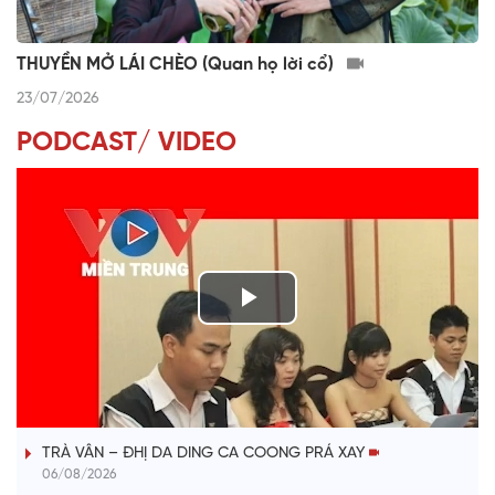
THUYỀN MỞ LÁI CHÈO (Quan họ lời cổ)
23/07/2026
PODCAST/ VIDEO
P
l
VÀI PHÚT DÀNH CHO QUẢNG BÁ
a
TRÀ VÂN – ĐHỊ DA DING CA COONG PRÁ XAY
y
06/08/2026