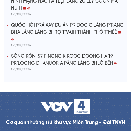
NINH MẠNG NẮC PA TÊỆT LÂNG ZƯ LÊY COON MA
NƯIH
06/08/2026
QUỐC HỘI PRÁ XAY DỰ ÁN PR’ĐƠỢ C’LÂNG P’RANG
BHA LẦNG LÂNG BHRỢ T’VAIH THÀNH PHỐ T’MÊÊ
06/08/2026
SÔNG KÔN: 57 P’NONG K’ROỌC ĐOỌNG HA 19
PR’LOỌNG ĐHANUÔR A PĂNG LÂNG BHLÔ BỀN
06/08/2026
Cơ quan thường trú khu vực Miền Trung - Đài TNVN