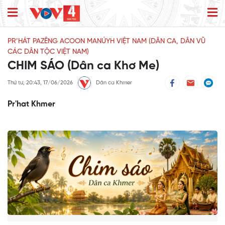
PR’HÁT PAZÊNG ACOON MANÚYH VIỆT NAM (DÂN CA, DÂN VŨ
CÁC DÂN TỘC VIỆT NAM)
CHIM SÁO (Dân ca Khơ Me)
Thứ tư, 20:43, 17/06/2026
Dân ca Khmer
Pr'hat Khmer