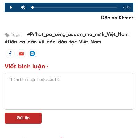
Remaining
-3:12
Loaded
:
Progress
:
Play
Mute
0%
0%
Time
Dân ca Khmer
#Pr'hat_pa_zêng_acoon_ma_nưih_Việt_Nam
Tags:
#Dân_ca_dân_vũ_các_dân_tộc_Việt_Nam
Viết bình luận