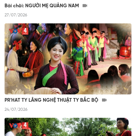
Bài chòi: NGƯỜI MẸ QUẢNG NAM
27/07/2026
PR'HAT TY LÂNG NGHỆ THUẬT TY BẮC BỘ
24/07/2026