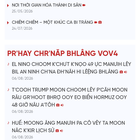
V
NƠI THỜI GIAN HÓA THÀNH DI SẢN
25/05/2026
i
CHIÊM CHIÊM – MỘT KHÚC CA BI TRÁNG
24/07/2026
d
e
PR'HAY CHR'NĂP BHLÂNG VOV4
o
EL NINO CHOOM K’CHƯT K’NỌO 49 ỰC MANƯIH LÊY
BIL AN NINH CH’NA ĐH’NĂH HI LÊỆNG BHLÂNG
06/08/2026
T’COOH TRUMP MOON CHOOM LÊY P’CĂH MOON
RÂU GR’HOOT BHRỢ OOY EO BIỂN HORMUZ OOY
48 GIỜ NÂU A’TÔH
06/08/2026
HUẾ: MOONG ÂNG MANƯIH PA CÔ VÊY TA MOON
NĂC K’KIR LỊCH SỬ
06/08/2026