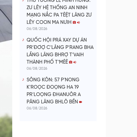
THỦ TƯỚNG LÊ MINH HƯNG:
ZƯ LÊY HỆ THỐNG AN NINH
MẠNG NẮC PA TÊỆT LÂNG ZƯ
LÊY COON MA NƯIH
06/08/2026
QUỐC HỘI PRÁ XAY DỰ ÁN
PR’ĐƠỢ C’LÂNG P’RANG BHA
LẦNG LÂNG BHRỢ T’VAIH
THÀNH PHỐ T’MÊÊ
06/08/2026
SÔNG KÔN: 57 P’NONG
K’ROỌC ĐOỌNG HA 19
PR’LOỌNG ĐHANUÔR A
PĂNG LÂNG BHLÔ BỀN
06/08/2026