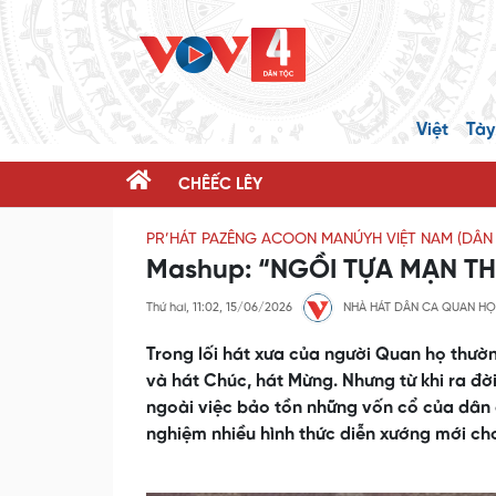
Việt
Tày
CHÊẾC LÊY
PR’HÁT PAZÊNG ACOON MANÚYH VIỆT NAM (DÂN 
Mashup: “NGỒI TỰA MẠN TH
Thứ hai, 11:02, 15/06/2026
NHÀ HÁT DÂN CA QUAN HỌ
Trong lối hát xưa của người Quan họ thường
và hát Chúc, hát Mừng. Nhưng từ khi ra đ
ngoài việc bảo tồn những vốn cổ của dân c
nghiệm nhiều hình thức diễn xướng mới c