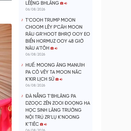
LÊỆNG BHLÂNG
06/08/2026
T’COOH TRUMP MOON
CHOOM LÊY P’CĂH MOON
RÂU GR’HOOT BHRỢ OOY EO
BIỂN HORMUZ OOY 48 GIỜ
NÂU A’TÔH
06/08/2026
HUẾ: MOONG ÂNG MANƯIH
PA CÔ VÊY TA MOON NĂC
K’KIR LỊCH SỬ
06/08/2026
ĐÀ NẴNG T’BHLÂNG PA
DZOỌC ZÊN ZOOI ĐOỌNG HA
HỌC SINH LÂNG TRƯỜNG
NỘI TRÚ ZR’LỤ K’NOONG
K’TIÊC
06/08/2026