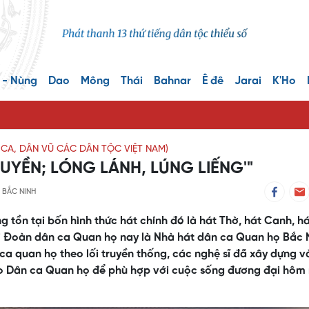
 - Nùng
Dao
Mông
Thái
Bahnar
Ê đê
Jarai
K'Ho
CA, DÂN VŨ CÁC DÂN TỘC VIỆT NAM)
UYỀN; LÓNG LÁNH, LÚNG LIẾNG'"
 BẮC NINH
 tồn tại bốn hình thức hát chính đó là hát Thờ, hát Canh, há
ời Đoàn dân ca Quan họ nay là Nhà hát dân ca Quan họ Bắc 
a quan họ theo lối truyền thống, các nghệ sĩ đã xây dựng v
ho Dân ca Quan họ để phù hợp với cuộc sống đương đại hôm