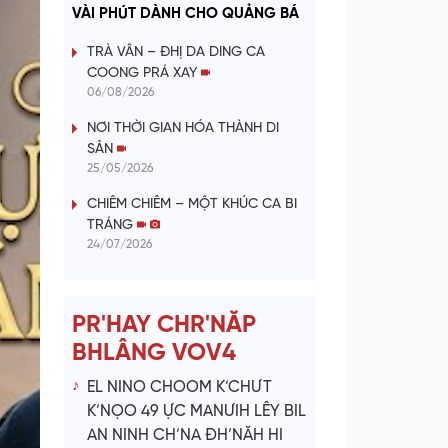
a
VÀI PHÚT DÀNH CHO QUẢNG BÁ
y
TRÀ VÂN – ĐHỊ DA DING CA
COONG PRÁ XAY
V
06/08/2026
NƠI THỜI GIAN HÓA THÀNH DI
i
SẢN
25/05/2026
d
CHIÊM CHIÊM – MỘT KHÚC CA BI
e
TRÁNG
24/07/2026
o
PR'HAY CHR'NĂP
BHLÂNG VOV4
EL NINO CHOOM K’CHƯT
K’NỌO 49 ỰC MANƯIH LÊY BIL
AN NINH CH’NA ĐH’NĂH HI