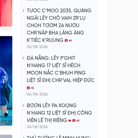
TƯƠC C’MOO 2035, QUẢNG
NGÃI LÊY CHÔ VAIH ZR’LỤ
CHOH TƠƠM ZA NƯƠU
CHR’NĂP BHA LÂNG ÂNG
K’TIÊC K’RUUNG
06/08/2026
ĐÀ NẴNG: LÊY P'GHIT
N’HANG 17 LIỆT SĨ HÊCH
MOON NẮC C’BHUH PING
LIỆT SĨ ĐHỊ CHR’VAL HIỆP ĐỨC
06/08/2026
BƠƠN LÊY PA XOỌNG
N’HANG 12 LIỆT SĨ ĐHỊ CÔNG
VIÊN LÊ THỊ RIÊNG
06/08/2026