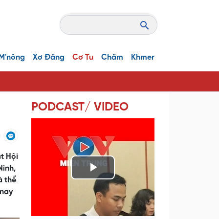
M'nông
Xơ Đăng
Cơ Tu
Chăm
Khmer
PODCAST/ VIDEO
t Hội
Ninh,
P
à thể
 nay
l