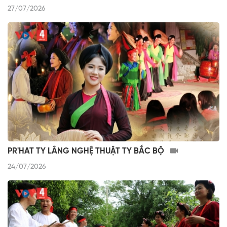
27/07/2026
PR'HAT TY LÂNG NGHỆ THUẬT TY BẮC BỘ
24/07/2026