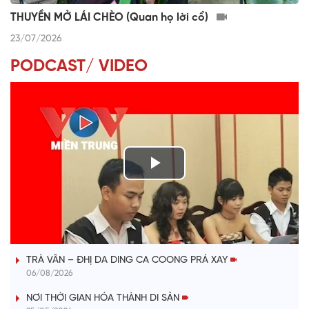
THUYỀN MỞ LÁI CHÈO (Quan họ lời cổ)
23/07/2026
PODCAST/ VIDEO
P
l
VÀI PHÚT DÀNH CHO QUẢNG BÁ
a
TRÀ VÂN – ĐHỊ DA DING CA COONG PRÁ XAY
y
06/08/2026
V
NƠI THỜI GIAN HÓA THÀNH DI SẢN