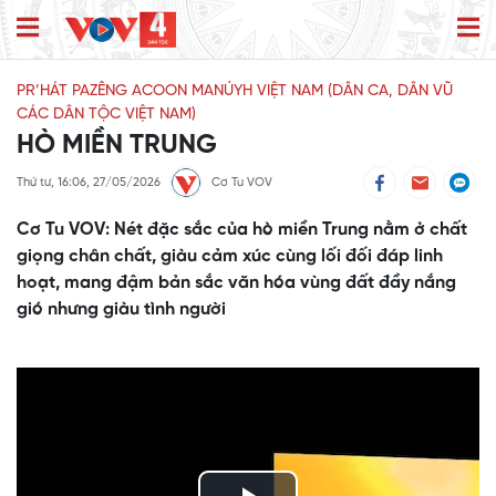
PR’HÁT PAZÊNG ACOON MANÚYH VIỆT NAM (DÂN CA, DÂN VŨ
CÁC DÂN TỘC VIỆT NAM)
HÒ MIỀN TRUNG
Thứ tư, 16:06, 27/05/2026
Cơ Tu VOV
Cơ Tu VOV: Nét đặc sắc của hò miền Trung nằm ở chất
giọng chân chất, giàu cảm xúc cùng lối đối đáp linh
hoạt, mang đậm bản sắc văn hóa vùng đất đầy nắng
gió nhưng giàu tình người