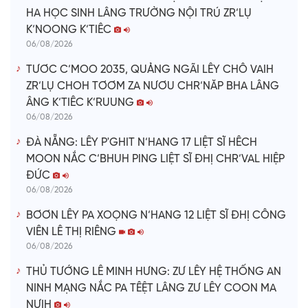
HA HỌC SINH LÂNG TRƯỜNG NỘI TRÚ ZR’LỤ
K’NOONG K’TIÊC
06/08/2026
TƯƠC C’MOO 2035, QUẢNG NGÃI LÊY CHÔ VAIH
ZR’LỤ CHOH TƠƠM ZA NƯƠU CHR’NĂP BHA LÂNG
ÂNG K’TIÊC K’RUUNG
06/08/2026
ĐÀ NẴNG: LÊY P'GHIT N’HANG 17 LIỆT SĨ HÊCH
MOON NẮC C’BHUH PING LIỆT SĨ ĐHỊ CHR’VAL HIỆP
ĐỨC
06/08/2026
BƠƠN LÊY PA XOỌNG N’HANG 12 LIỆT SĨ ĐHỊ CÔNG
VIÊN LÊ THỊ RIÊNG
06/08/2026
THỦ TƯỚNG LÊ MINH HƯNG: ZƯ LÊY HỆ THỐNG AN
NINH MẠNG NẮC PA TÊỆT LÂNG ZƯ LÊY COON MA
NƯIH