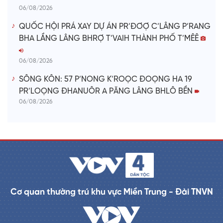
06/08/2026
QUỐC HỘI PRÁ XAY DỰ ÁN PR’ĐƠỢ C’LÂNG P’RANG
BHA LẦNG LÂNG BHRỢ T’VAIH THÀNH PHỐ T’MÊÊ
06/08/2026
SÔNG KÔN: 57 P’NONG K’ROỌC ĐOỌNG HA 19
PR’LOỌNG ĐHANUÔR A PĂNG LÂNG BHLÔ BỀN
06/08/2026
Cơ quan thường trú khu vực Miền Trung - Đài TNVN