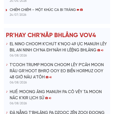
25/05/2026
i
CHIÊM CHIÊM – MỘT KHÚC CA BI TRÁNG
24/07/2026
d
e
PR'HAY CHR'NĂP BHLÂNG VOV4
o
EL NINO CHOOM K’CHƯT K’NỌO 49 ỰC MANƯIH LÊY
BIL AN NINH CH’NA ĐH’NĂH HI LÊỆNG BHLÂNG
06/08/2026
T’COOH TRUMP MOON CHOOM LÊY P’CĂH MOON
RÂU GR’HOOT BHRỢ OOY EO BIỂN HORMUZ OOY
48 GIỜ NÂU A’TÔH
06/08/2026
HUẾ: MOONG ÂNG MANƯIH PA CÔ VÊY TA MOON
NĂC K’KIR LỊCH SỬ
06/08/2026
ĐÀ NẴNG T’BHLÂNG PA DZOỌC ZÊN ZOOI ĐOỌNG