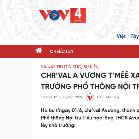
Việt
Tày
CHÊẾC LÊY
XA NAY TIN (TIN TỨC, SỰ KIỆN)
CHR’VAL A VƯƠNG T’MÊÊ X
TRƯỜNG PHỔ THÔNG NỘI TR
Thứ ba, 19:58, 02/06/2026
CTV Hiền Thuý
Ha bu t’ngay 01/6, chr’val Avương, thành
Phổ thông Nội trú Tiểu học lâng THCS Avư
lêy nhà trường.