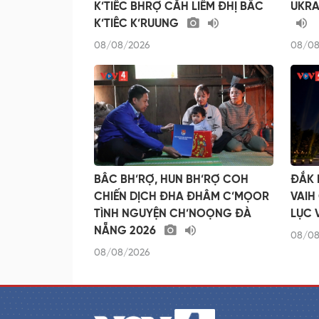
K’TIÊC BHRỢ CĂH LIÊM ĐHỊ BÂC
UKRA
K’TIÊC K’RUUNG
08/08/2026
08/08
BÂC BH’RỢ, HUN BH’RỢ COH
ĐẮK 
CHIẾN DỊCH ĐHA ĐHÂM C’MỌOR
VAIH
TÌNH NGUYỆN CH’NOỌNG ĐÀ
LỤC 
NẴNG 2026
08/08
08/08/2026