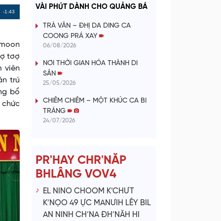
a
VÀI PHÚT DÀNH CHO QUẢNG BÁ
Remaining
-1:43
y
TRÀ VÂN – ĐHỊ DA DING CA
Time
COONG PRÁ XAY
V
y moon
06/08/2026
rợ tơợ
NƠI THỜI GIAN HÓA THÀNH DI
i
 viên
SẢN
n trú
25/05/2026
d
ng bổ
CHIÊM CHIÊM – MỘT KHÚC CA BI
 chức
e
TRÁNG
24/07/2026
o
PR'HAY CHR'NĂP
BHLÂNG VOV4
EL NINO CHOOM K’CHƯT
K’NỌO 49 ỰC MANƯIH LÊY BIL
AN NINH CH’NA ĐH’NĂH HI