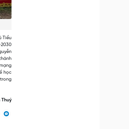
ú Tiểu
-2030
Nguyễn
 thành
p mạng
để học
 trong
 Thuý