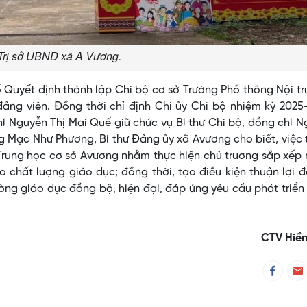
Trị sở UBND xã A Vương.
Quyết định thành lập Chi bộ cơ sở Trường Phổ thông Nội tr
ảng viên. Đồng thời chỉ định Chi ủy Chi bộ nhiệm kỳ 2025
hí Nguyễn Thị Mai Quế giữ chức vụ Bí thư Chi bộ, đồng chí 
ng Mạc Như Phương, Bí thư Đảng ủy xã Avương cho biết, việc
 Trung học cơ sở Avương nhằm thực hiện chủ trương sắp xế
o chất lượng giáo dục; đồng thời, tạo điều kiện thuận lợi 
ờng giáo dục đồng bộ, hiện đại, đáp ứng yêu cầu phát triển
CTV Hiền