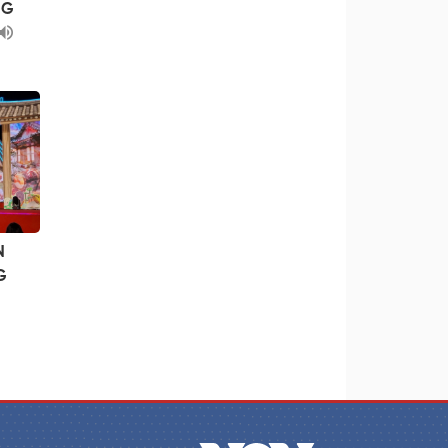
NG
N
G