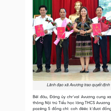
Lãnh đạo xã Avương trao quyết định 
Bêl đâu, Đảng ủy chr’val Avương cung x
thông Nội trú Tiểu học lâng THCS Avương 
pazêng 5 đồng chí: coh đêêc k’đươi đồng