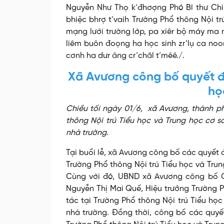
Nguyễn Như Thọ k’đhơợng Phó Bí thư Chi
bhiệc bhrợ t’vaih Trường Phổ thông Nội 
mạng lưới trường lớp, pa xiêr bộ máy ma 
liêm buôn đoọng ha học sinh zr’lụ ca noo
cơnh ha dưr âng cr’chăl t’mêê./.
Xã Avương công bố quyết đị
họ
Chiều tối ngày 01/6, xã Avương, thành p
thông Nội trú Tiểu học và Trung học cơ 
nhà trường.
Tại buổi lễ, xã Avương công bố các quyết đ
Trường Phổ thông Nội trú Tiểu học và Trun
Cùng với đó, UBND xã Avương công bố Qu
Nguyễn Thị Mai Quế, Hiệu trưởng Trường
tác tại Trường Phổ thông Nội trú Tiểu họ
nhà trường. Đồng thời, công bố các quyết