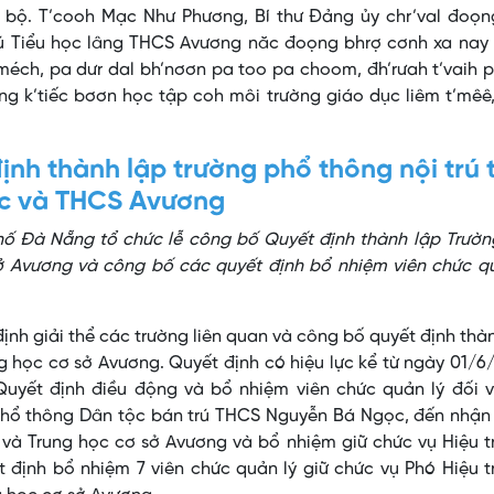
 bộ. T’cooh Mạc Như Phương, Bí thư Đảng ủy chr’val đoọng
trú Tiểu học lâng THCS Avương năc đoọng bhrợ cơnh xa nay
méch, pa dưr dal bh’nơơn pa too pa choom, đh’rưah t’vaih 
ng k’tiếc bơơn học tập coh môi trường giáo dục liêm t’mêê
nh thành lập trường phổ thông nội trú 
c và THCS Avương
hố Đà Nẵng tổ chức lễ công bố Quyết định thành lập Trườn
sở Avương và công bố các quyết định bổ nhiệm viên chức q
ịnh giải thể các trường liên quan và công bố quyết định thà
g học cơ sở Avương. Quyết định có hiệu lực kể từ ngày 01/6
yết định điều động và bổ nhiệm viên chức quản lý đối v
 Phổ thông Dân tộc bán trú THCS Nguyễn Bá Ngọc, đến nhận
c và Trung học cơ sở Avương và bổ nhiệm giữ chức vụ Hiệu 
 định bổ nhiệm 7 viên chức quản lý giữ chức vụ Phó Hiệu 