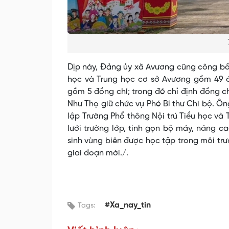
Dịp này, Đảng ủy xã Avương cũng công bố 
học và Trung học cơ sở Avương gồm 49 đ
gồm 5 đồng chí; trong đó chỉ định đồng c
Như Thọ giữ chức vụ Phó Bí thư Chi bộ. Ô
lập Trường Phổ thông Nội trú Tiểu học và
lưới trường lớp, tinh gọn bộ máy, nâng ca
sinh vùng biên được học tập trong môi trư
giai đoạn mới./.
#Xa_nay_tin
Tags: