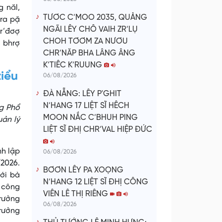
 năl,
TƯƠC C’MOO 2035, QUẢNG
 ra pặ
NGÃI LÊY CHÔ VAIH ZR’LỤ
pr’đơợ
CHOH TƠƠM ZA NƯƠU
, bhrợ
CHR’NĂP BHA LÂNG ÂNG
K’TIÊC K’RUUNG
tiểu
06/08/2026
ĐÀ NẴNG: LÊY P'GHIT
N’HANG 17 LIỆT SĨ HÊCH
g Phổ
MOON NẮC C’BHUH PING
uản lý
LIỆT SĨ ĐHỊ CHR’VAL HIỆP ĐỨC
nh lập
06/08/2026
/2026.
BƠƠN LÊY PA XOỌNG
ới bà
N’HANG 12 LIỆT SĨ ĐHỊ CÔNG
 công
VIÊN LÊ THỊ RIÊNG
trưởng
06/08/2026
trưởng