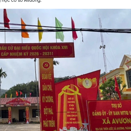
g học cơ sở Avương.