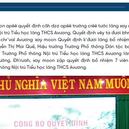
oon apêê quyết định căh dzợ apêê trường crêê tước lâng xa
ội trú Tiểu học lâng THCS Avương. Quyết định vêy ta đươi bh
 chr’val Avương xay moon Quyết định k’đươi lâng bổ nhiệm
yễn Thị Mai Quế, Hiệu trưởng Trường Phổ thông Dân tộc bá
 Trường Phổ thông Nội trú Tiểu học lâng THCS Avương lâ
ường. Đh’rưah, xay moon zập quyết định bổ nhiệm 7 viên
thông Nội trú Tiểu học lâng THCS Avương.