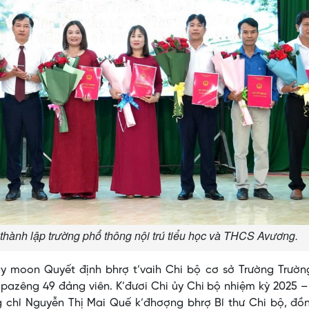
thành lập trường phổ thông nội trú tiểu học và THCS Avương.
ay moon Quyết định bhrợ t’vaih Chi bộ cơ sở Trường Trườn
pazêng 49 đảng viên. K’đươi Chi ủy Chi bộ nhiệm kỳ 2025 
 chí Nguyễn Thị Mai Quế k’đhơợng bhrợ Bí thư Chi bộ, đồn