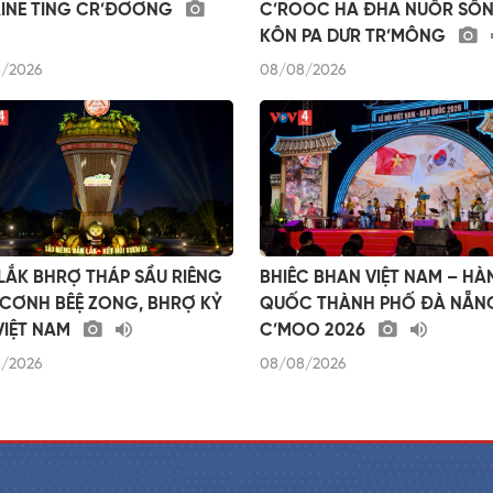
INE TING CR’ĐƠƠNG
C’ROOC HA ĐHA NUÔR SÔ
KÔN PA DƯR TR’MÔNG
/2026
08/08/2026
LẮK BHRỢ THÁP SẦU RIÊNG
BHIÊC BHAN VIỆT NAM – HÀ
 CƠNH BÊỆ ZONG, BHRỢ KỶ
QUỐC THÀNH PHỐ ĐÀ NẴN
VIỆT NAM
C’MOO 2026
/2026
08/08/2026