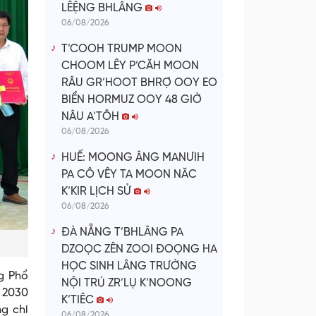
LÊỆNG BHLÂNG
06/08/2026
T’COOH TRUMP MOON
CHOOM LÊY P’CĂH MOON
RÂU GR’HOOT BHRỢ OOY EO
BIỂN HORMUZ OOY 48 GIỜ
NÂU A’TÔH
06/08/2026
HUẾ: MOONG ÂNG MANƯIH
PA CÔ VÊY TA MOON NĂC
K’KIR LỊCH SỬ
06/08/2026
ĐÀ NẴNG T’BHLÂNG PA
DZOỌC ZÊN ZOOI ĐOỌNG HA
HỌC SINH LÂNG TRƯỜNG
g Phổ
NỘI TRÚ ZR’LỤ K’NOONG
– 2030
K’TIÊC
g chí
06/08/2026