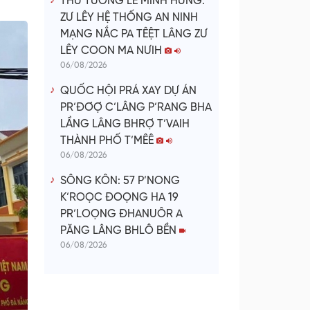
THỦ TƯỚNG LÊ MINH HƯNG:
ZƯ LÊY HỆ THỐNG AN NINH
MẠNG NẮC PA TÊỆT LÂNG ZƯ
LÊY COON MA NƯIH
06/08/2026
QUỐC HỘI PRÁ XAY DỰ ÁN
PR’ĐƠỢ C’LÂNG P’RANG BHA
LẦNG LÂNG BHRỢ T’VAIH
THÀNH PHỐ T’MÊÊ
06/08/2026
SÔNG KÔN: 57 P’NONG
K’ROỌC ĐOỌNG HA 19
PR’LOỌNG ĐHANUÔR A
PĂNG LÂNG BHLÔ BỀN
06/08/2026