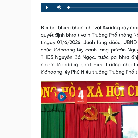
Loaded
:
Progress
:
Play
Mute
0%
0%
Đhị bêl bhiệc bhan, chr’val Avương xay m
quyết định bhrợ t’vaih Trường Phổ thông N
t’ngay 01/6/2026. Jưah lâng đêêc, UBND
chức k’đhơợng lêy cơnh lâng pr’căn Ngu
THCS Nguyễn Bá Ngọc, tước pa bhrợ đhị
nhiệm k’đhơợng bhrợ Hiệu trưởng nhà tr
k’đhơợng lêy Phó Hiệu trưởng Trường Phổ 