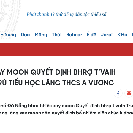
 - Nùng
Dao
Mông
Thái
Bahnar
Ê đê
Jarai
K'Ho
AY MOON QUYẾT ĐỊNH BHRỢ T’VAIH
Ú TIỂU HỌC LÂNG THCS A VƯƠNG
 phố Đà Nẵng bhrợ bhiệc xay moon Quyết định bhrợ t’vaih Tr
ơng lâng xay moon zập quyết định bổ nhiệm viên chức k’đh