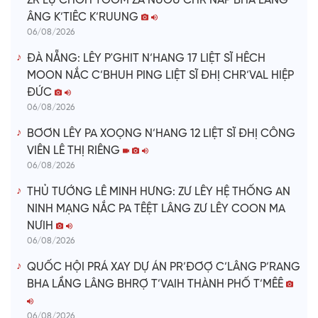
ZR’LỤ CHOH TƠƠM ZA NƯƠU CHR’NĂP BHA LÂNG
ÂNG K’TIÊC K’RUUNG
06/08/2026
ĐÀ NẴNG: LÊY P'GHIT N’HANG 17 LIỆT SĨ HÊCH
MOON NẮC C’BHUH PING LIỆT SĨ ĐHỊ CHR’VAL HIỆP
ĐỨC
06/08/2026
BƠƠN LÊY PA XOỌNG N’HANG 12 LIỆT SĨ ĐHỊ CÔNG
VIÊN LÊ THỊ RIÊNG
06/08/2026
THỦ TƯỚNG LÊ MINH HƯNG: ZƯ LÊY HỆ THỐNG AN
NINH MẠNG NẮC PA TÊỆT LÂNG ZƯ LÊY COON MA
NƯIH
06/08/2026
QUỐC HỘI PRÁ XAY DỰ ÁN PR’ĐƠỢ C’LÂNG P’RANG
BHA LẦNG LÂNG BHRỢ T’VAIH THÀNH PHỐ T’MÊÊ
06/08/2026