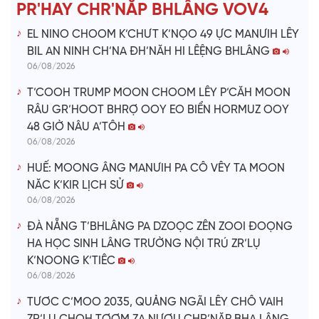
e
PR'HAY CHR'NĂP BHLÂNG VOV4
o
EL NINO CHOOM K’CHƯT K’NỌO 49 ỰC MANƯIH LÊY
BIL AN NINH CH’NA ĐH’NĂH HI LÊỆNG BHLÂNG
06/08/2026
T’COOH TRUMP MOON CHOOM LÊY P’CĂH MOON
RÂU GR’HOOT BHRỢ OOY EO BIỂN HORMUZ OOY
48 GIỜ NÂU A’TÔH
06/08/2026
HUẾ: MOONG ÂNG MANƯIH PA CÔ VÊY TA MOON
NĂC K’KIR LỊCH SỬ
06/08/2026
ĐÀ NẴNG T’BHLÂNG PA DZOỌC ZÊN ZOOI ĐOỌNG
HA HỌC SINH LÂNG TRƯỜNG NỘI TRÚ ZR’LỤ
K’NOONG K’TIÊC
06/08/2026
TƯƠC C’MOO 2035, QUẢNG NGÃI LÊY CHÔ VAIH