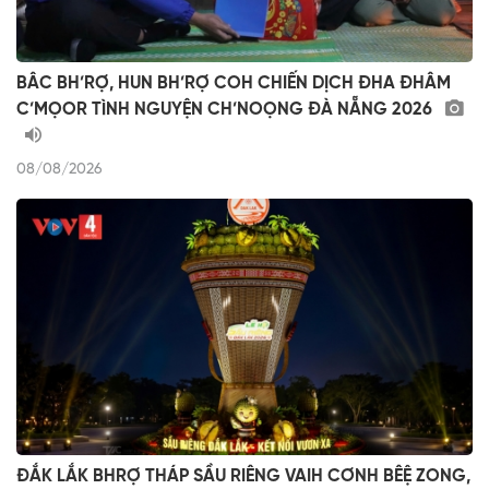
BÂC BH’RỢ, HUN BH’RỢ COH CHIẾN DỊCH ĐHA ĐHÂM
C’MỌOR TÌNH NGUYỆN CH’NOỌNG ĐÀ NẴNG 2026
08/08/2026
ĐẮK LẮK BHRỢ THÁP SẦU RIÊNG VAIH CƠNH BÊỆ ZONG,