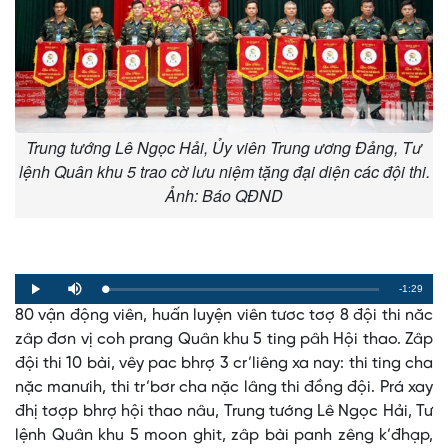
Trung tướng Lê Ngọc Hải, Ủy viên Trung ương Đảng, Tư
lệnh Quân khu 5 trao cờ lưu niệm tặng đại diện các đội thi.
Ảnh: Báo QĐND
Remaining
-1:29
Loaded
:
Progress
:
Play
Mute
0%
0%
80 vận động viên, huấn luyện viên tươc tơợ 8 đội thi năc
Time
zâp đơn vị coh prang Quân khu 5 ting pâh Hội thao. Zâp
đội thi 10 bài, vêy pac bhrợ 3 cr’liêng xa nay: thi ting cha
nặc manưih, thi tr’bơr cha nặc lâng thi đồng đội. Prá xay
đhị tơợp bhrợ hội thao nâu, Trung tướng Lê Ngọc Hải, Tư
lệnh Quân khu 5 moon ghit, zâp bài panh zêng k’đhạp,