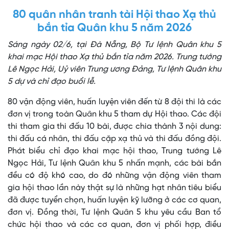
80 quân nhân tranh tài Hội thao Xạ thủ
bắn tỉa Quân khu 5 năm 2026
Sáng ngày 02/6, tại Đà Nẵng, Bộ Tư lệnh Quân khu 5
khai mạc Hội thao Xạ thủ bắn tỉa năm 2026. Trung tướng
Lê Ngọc Hải, Uỷ viên Trung ương Đảng, Tư lệnh Quân khu
5 dự và chỉ đạo buổi lễ.
80 vận động viên, huấn luyện viên đến từ 8 đội thi là các
đơn vị trong toàn Quân khu 5 tham dự Hội thao. Các đội
thi tham gia thi đấu 10 bài, được chia thành 3 nội dung:
thi đấu cá nhân, thi đấu cặp xạ thủ và thi đấu đồng đội.
Phát biểu chỉ đạo khai mạc hội thao, Trung tướng Lê
Ngọc Hải, Tư lệnh Quân khu 5 nhấn mạnh, các bài bắn
đều có độ khó cao, do đó những vận động viên tham
gia hội thao lần này thật sự là những hạt nhân tiêu biểu
đã được tuyển chọn, huấn luyện kỹ lưỡng ở các cơ quan,
đơn vị. Đồng thời, Tư lệnh Quân 5 khu yêu cầu Ban tổ
chức hội thao và các cơ quan, đơn vị phối hợp, điều