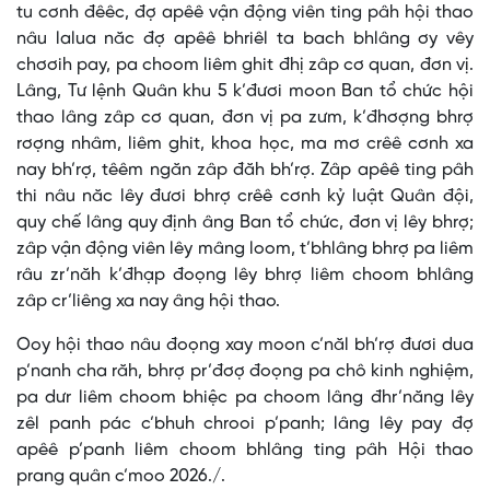
tu cơnh đêêc, đợ apêê vận động viên ting pâh hội thao
nâu lalua năc đợ apêê bhriêl ta bach bhlâng ơy vêy
chơơih pay, pa choom liêm ghit đhị zâp cơ quan, đơn vị.
Lâng, Tư lệnh Quân khu 5 k’đươi moon Ban tổ chức hội
thao lâng zâp cơ quan, đơn vị pa zưm, k’đhơợng bhrợ
rơợng nhâm, liêm ghit, khoa học, ma mơ crêê cơnh xa
nay bh’rợ, têêm ngăn zâp đăh bh’rợ. Zâp apêê ting pâh
thi nâu năc lêy đươi bhrợ crêê cơnh kỷ luật Quân đội,
quy chế lâng quy định âng Ban tổ chức, đơn vị lêy bhrợ;
zâp vận động viên lêy mâng loom, t’bhlâng bhrợ pa liêm
râu zr’năh k’đhạp đoọng lêy bhrợ liêm choom bhlâng
zâp cr’liêng xa nay âng hội thao.
Ooy hội thao nâu đoọng xay moon c’năl bh’rợ đươi dua
p’nanh cha răh, bhrợ pr’đơợ đoọng pa chô kinh nghiệm,
pa dưr liêm choom bhiệc pa choom lâng đhr’năng lêy
zêl panh pác c’bhuh chrooi p’panh; lâng lêy pay đợ
apêê p’panh liêm choom bhlâng ting pâh Hội thao
prang quân c’moo 2026./.