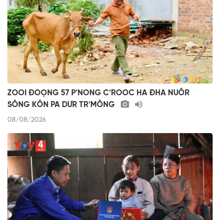
ZOOI ĐOỌNG 57 P’NONG C’ROOC HA ĐHA NUÔR
SÔNG KÔN PA DƯR TR’MÔNG
08/08/2026