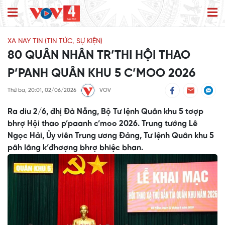
XA NAY TIN (TIN TỨC, SỰ KIỆN)
80 QUÂN NHÂN TR’THI HỘI THAO
P’PANH QUÂN KHU 5 C’MOO 2026
Thứ ba, 20:01, 02/06/2026
VOV
Ra diu 2/6, đhị Đà Nẵng, Bộ Tư lệnh Quân khu 5 tơợp
bhrợ Hội thao p’paanh c’moo 2026. Trung tướng Lê
Ngọc Hải, Ủy viên Trung ương Đảng, Tư lệnh Quân khu 5
pâh lâng k’đhơợng bhrợ bhiệc bhan.