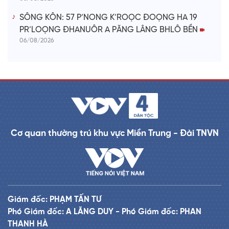
SÔNG KÔN: 57 P’NONG K’ROỌC ĐOỌNG HA 19
PR’LOỌNG ĐHANUÔR A PĂNG LÂNG BHLÔ BỀN
06/08/2026
Cơ quan thường trú khu vực Miền Trung - Đài TNVN
Giám đốc: PHẠM TẤN TƯ
Phó Giám đốc: A LĂNG DUY - Phó Giám đốc: PHAN
THANH HÀ