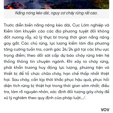
Nắng nóng kéo dài, nguy cơ cháy rừng rất cao.
Trước diễn biến nắng nóng kéo dài, Cục Lâm nghiệp và
Kiểm lâm khuyến cáo các địa phương tuyệt đối không
đốt nương rẫy, xử lý thực bì trong thời gian nắng nóng
gay gắt. Các chủ rừng, lực lượng kiểm lâm địa phương
tăng cường tuần tra, canh gác 24/24 giờ tại các khu vực
trọng điểm; theo dõi sát cấp dự báo cháy rừng trên hệ
thống thông tin chuyên ngành. Khi xảy ra cháy rừng,
phải khẩn trương huy động lực lượng, phương tiện và
thiết bị để tổ chức chữa cháy, hạn chế thấp nhất thiệt
hại. Sau cháy, cần kịp thời khắc phục hậu quả, phục hồi
diện tích rừng bị thiệt hại trong thời gian sớm nhất; điều
tra, làm rõ nguyên nhân, xác định đối tượng gây cháy để
xử lý nghiêm theo quy định của pháp luật…/.
VOV