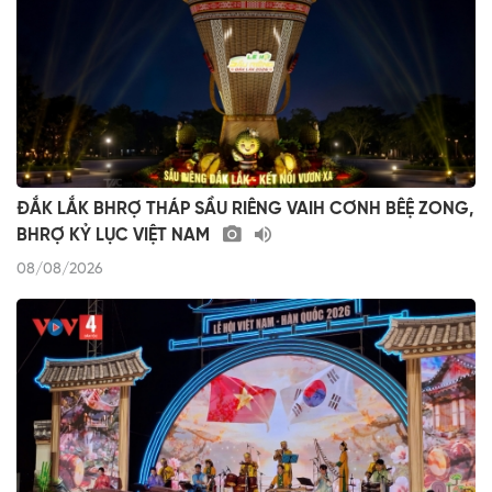
ĐẮK LẮK BHRỢ THÁP SẦU RIÊNG VAIH CƠNH BÊỆ ZONG,
BHRỢ KỶ LỤC VIỆT NAM
08/08/2026