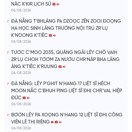
NĂC K’KIR LỊCH SỬ
06/08/2026
ĐÀ NẴNG T’BHLÂNG PA DZOỌC ZÊN ZOOI ĐOỌNG
HA HỌC SINH LÂNG TRƯỜNG NỘI TRÚ ZR’LỤ
K’NOONG K’TIÊC
06/08/2026
TƯƠC C’MOO 2035, QUẢNG NGÃI LÊY CHÔ VAIH
ZR’LỤ CHOH TƠƠM ZA NƯƠU CHR’NĂP BHA LÂNG
ÂNG K’TIÊC K’RUUNG
06/08/2026
ĐÀ NẴNG: LÊY P'GHIT N’HANG 17 LIỆT SĨ HÊCH
MOON NẮC C’BHUH PING LIỆT SĨ ĐHỊ CHR’VAL HIỆP
ĐỨC
06/08/2026
BƠƠN LÊY PA XOỌNG N’HANG 12 LIỆT SĨ ĐHỊ CÔNG
VIÊN LÊ THỊ RIÊNG
06/08/2026