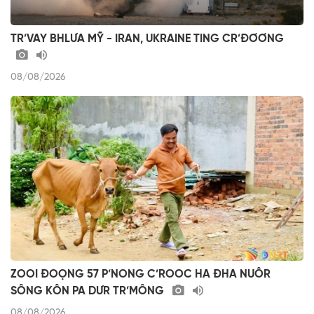
TR’VAY BHLƯA MỸ - IRAN, UKRAINE TING CR’ĐƠƠNG
08/08/2026
ZOOI ĐOỌNG 57 P’NONG C’ROOC HA ĐHA NUÔR
SÔNG KÔN PA DƯR TR’MÔNG
08/08/2026