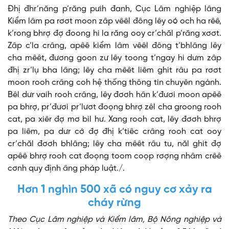
Đhị đhr’năng p’răng pưih đanh, Cục Lâm nghiệp lâng
Kiểm lâm pa rơơt moon zâp vêêl đông lêy oó och ha rêê,
k’rong bhrợ đợ đoong hi la răng ooy cr’chăl p’răng xơơt.
Zâp c’la crâng, apêê kiểm lâm vêêl đông t’bhlâng lêy
cha mêêt, đương goon zư lêy toong t’ngay hi dưm zâp
đhị zr’lụ bha lâng; lêy cha mêêt liêm ghit râu pa rơơt
moon rooh crâng coh hệ thống thông tin chuyên ngành.
Bêl dưr vaih rooh crâng, lêy đơơh hân k’đươi moon apêê
pa bhrợ, pr’đươi pr’lươt đoọng bhrợ zêl cha groong rooh
cat, pa xiêr đợ mơ bil hư. Xang rooh cat, lêy đơơh bhrợ
pa liêm, pa dưr cớ đợ đhị k’tiêc crâng rooh cat ooy
cr’chăl đơơh bhlâng; lêy cha mêêt râu tu, năl ghit đợ
apêê bhrợ rooh cat đoọng toom coọp rơợng nhâm crêê
cơnh quy định âng pháp luật./.
Hơn 1 nghìn 500 xã có nguy cơ xảy ra
cháy rừng
Theo Cục Lâm nghiệp và Kiểm lâm, Bộ Nông nghiệp và