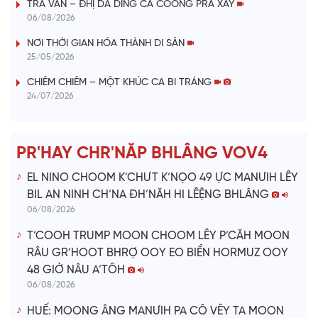
TRÀ VÂN – ĐHỊ DA DING CA COONG PRÁ XAY
y
06/08/2026
V
NƠI THỜI GIAN HÓA THÀNH DI SẢN
25/05/2026
i
CHIÊM CHIÊM – MỘT KHÚC CA BI TRÁNG
24/07/2026
d
e
PR'HAY CHR'NĂP BHLÂNG VOV4
o
EL NINO CHOOM K’CHƯT K’NỌO 49 ỰC MANƯIH LÊY
BIL AN NINH CH’NA ĐH’NĂH HI LÊỆNG BHLÂNG
06/08/2026
T’COOH TRUMP MOON CHOOM LÊY P’CĂH MOON
RÂU GR’HOOT BHRỢ OOY EO BIỂN HORMUZ OOY
48 GIỜ NÂU A’TÔH
06/08/2026
HUẾ: MOONG ÂNG MANƯIH PA CÔ VÊY TA MOON