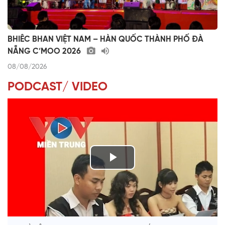
BHIÊC BHAN VIỆT NAM – HÀN QUỐC THÀNH PHỐ ĐÀ
NẴNG C’MOO 2026
08/08/2026
PODCAST/ VIDEO
P
l
VÀI PHÚT DÀNH CHO QUẢNG BÁ
a