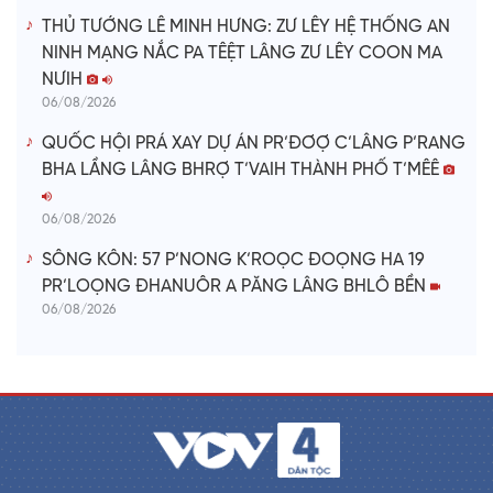
THỦ TƯỚNG LÊ MINH HƯNG: ZƯ LÊY HỆ THỐNG AN
NINH MẠNG NẮC PA TÊỆT LÂNG ZƯ LÊY COON MA
NƯIH
06/08/2026
QUỐC HỘI PRÁ XAY DỰ ÁN PR’ĐƠỢ C’LÂNG P’RANG
BHA LẦNG LÂNG BHRỢ T’VAIH THÀNH PHỐ T’MÊÊ
06/08/2026
SÔNG KÔN: 57 P’NONG K’ROỌC ĐOỌNG HA 19
PR’LOỌNG ĐHANUÔR A PĂNG LÂNG BHLÔ BỀN
06/08/2026