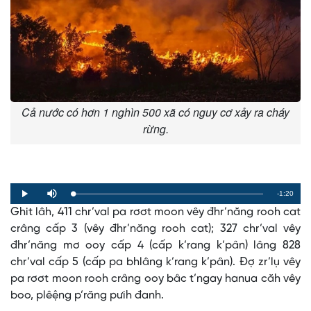
Cả nước có hơn 1 nghìn 500 xã có nguy cơ xảy ra cháy
rừng.
Remaining
-1:20
Loaded
:
Progress
:
Play
Mute
0%
0%
Ghit lâh, 411 chr’val pa rơơt moon vêy đhr’năng rooh cat
Time
crâng cấp 3 (vêy đhr’năng rooh cat); 327 chr’val vêy
đhr’năng mơ ooy cấp 4 (cấp k’rang k’pân) lâng 828
chr’val cấp 5 (cấp pa bhlâng k’rang k’pân). Đợ zr’lụ vêy
pa rơơt moon rooh crâng ooy bâc t’ngay hanua căh vêy
boo, plêệng p’răng pưih đanh.