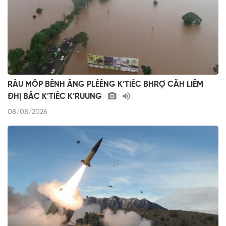
RÂU MÔP BÊNH ÂNG PLÊÊNG K’TIÊC BHRỢ CĂH LIÊM
ĐHỊ BÂC K’TIÊC K’RUUNG
08/08/2026