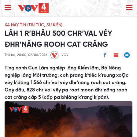
XA NAY TIN (TIN TỨC, SỰ KIỆN)
LÂH 1 R’BHÂU 500 CHR’VAL VÊY
ĐHR’NĂNG ROOH CAT CRÂNG
Thứ ba, 20:00, 02/06/2026
VOV
Ting cơnh Cục Lâm nghiệp lâng Kiểm lâm, Bộ Nông
nghiệp lâng Môi trường, coh prang k’tiêc k’ruung xoỌc
vêy k’dâng 1.566 chr’val vêy đhr’năng rooh cat crâng.
Ooy đâu, 828 chr’val vêy pa rơơt moon đhr’năng rooh
cat crâng cấp 5 (cấp pa bhlâng k’rang k’pân).