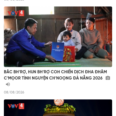
BÂC BH’RỢ, HUN BH’RỢ COH CHIẾN DỊCH ĐHA ĐHÂM
C’MỌOR TÌNH NGUYỆN CH’NOỌNG ĐÀ NẴNG 2026
08/08/2026