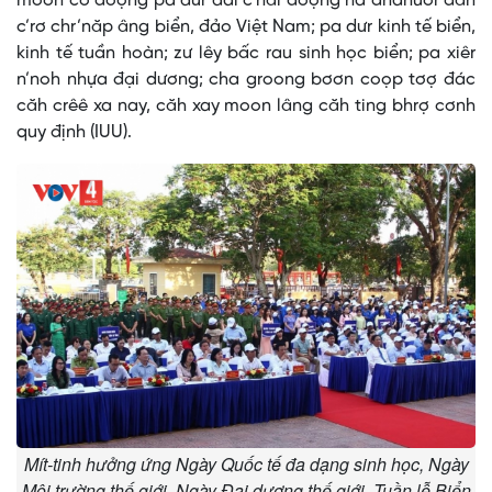
moon cớ đoọng pa dưr dal c’năl đoọng ha đhanuôr đăh
c’rơ chr’năp âng biển, đảo Việt Nam; pa dưr kinh tế biển,
kinh tế tuần hoàn; zư lêy bấc rau sinh học biển; pa xiêr
n’noh nhựa đại dương; cha groong bơơn coọp tơợ đác
căh crêê xa nay, căh xay moon lâng căh ting bhrợ cơnh
quy định (IUU).
Mít-tinh hưởng ứng Ngày Quốc tế đa dạng sinh học, Ngày
Môi trường thế giới, Ngày Đại dương thế giới, Tuần lễ Biển