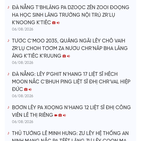
ĐÀ NẴNG T’BHLÂNG PA DZOỌC ZÊN ZOOI ĐOỌNG
HA HỌC SINH LÂNG TRƯỜNG NỘI TRÚ ZR’LỤ
K’NOONG K’TIÊC
06/08/2026
TƯƠC C’MOO 2035, QUẢNG NGÃI LÊY CHÔ VAIH
ZR’LỤ CHOH TƠƠM ZA NƯƠU CHR’NĂP BHA LÂNG
ÂNG K’TIÊC K’RUUNG
06/08/2026
ĐÀ NẴNG: LÊY P'GHIT N’HANG 17 LIỆT SĨ HÊCH
MOON NẮC C’BHUH PING LIỆT SĨ ĐHỊ CHR’VAL HIỆP
ĐỨC
06/08/2026
BƠƠN LÊY PA XOỌNG N’HANG 12 LIỆT SĨ ĐHỊ CÔNG
VIÊN LÊ THỊ RIÊNG
06/08/2026
THỦ TƯỚNG LÊ MINH HƯNG: ZƯ LÊY HỆ THỐNG AN