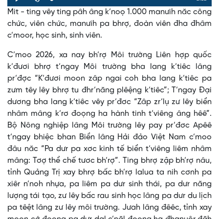
Loaded
:
Progress
:
Play
Mute
0%
0%
Mit - ting vêy ting pâh âng k’noọ 1.000 manưih năc công
Time
chức, viên chức, manưih pa bhrợ, đoàn viên đha đhâm
c’moor, học sinh, sinh viên.
C’moo 2026, xa nay bh’rợ Môi trường Liên hợp quốc
k’đươi bhrợ t’ngay Môi trường bha lang k’tiêc lâng
pr’đợc “K’đươi moon zâp ngai coh bha lang k’tiêc pa
zưm têy lêy bhrợ tu đhr’năng plêệng k’tiêc”; T’ngay Đại
dương bha lang k’tiêc vêy pr’đơc “Zâp zr’lụ zư lêy biển
nhâm mâng k’rơ đoọng ha hành tinh t’viêng âng hêê”.
Bộ Nông nghiệp lâng Môi trường lêy pay pr’đơc Apêê
t’ngay bhiệc bhan Biển lâng Hải đảo Việt Nam c’moo
đâu năc “Pa dưr pa xơc kinh tế biển t’viêng liêm nhâm
mâng: Tơợ thể chế tươc bh’rợ”. Ting bhrợ zập bh’rợ nâu,
tỉnh Quảng Trị xay bhrợ bấc bh’rợ lalua ta nih cơnh pa
xiêr n’noh nhựa, pa liêm pa dưr sinh thái, pa dưr năng
lượng tái tạo, zư lêy bấc rau sinh học lâng pa dưr du lịch
pa têệt lâng zư lêy môi trường. Jưah lâng đêêc, tỉnh xay