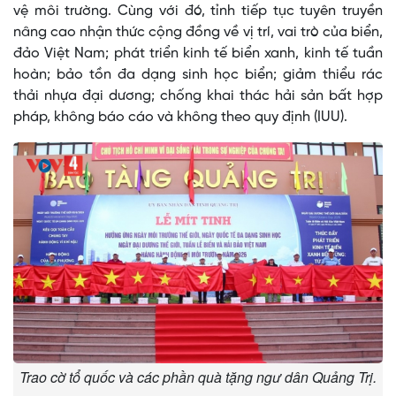
vệ môi trường. Cùng với đó, tỉnh tiếp tục tuyên truyền
nâng cao nhận thức cộng đồng về vị trí, vai trò của biển,
đảo Việt Nam; phát triển kinh tế biển xanh, kinh tế tuần
hoàn; bảo tồn đa dạng sinh học biển; giảm thiểu rác
thải nhựa đại dương; chống khai thác hải sản bất hợp
pháp, không báo cáo và không theo quy định (IUU).
Trao cờ tổ quốc và các phần quà tặng ngư dân Quảng Trị.