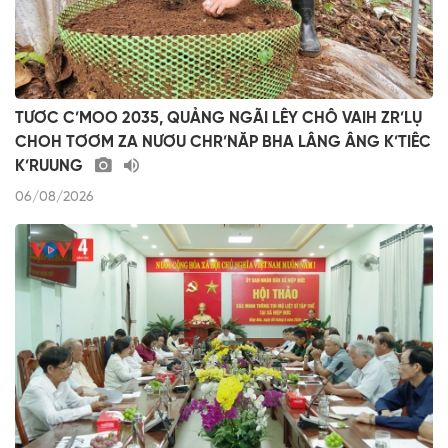
TƯƠC C’MOO 2035, QUẢNG NGÃI LÊY CHÔ VAIH ZR’LỤ
CHOH TƠƠM ZA NƯƠU CHR’NĂP BHA LÂNG ÂNG K’TIÊC
K’RUUNG
06/08/2026