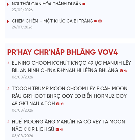
V
NƠI THỜI GIAN HÓA THÀNH DI SẢN
25/05/2026
i
CHIÊM CHIÊM – MỘT KHÚC CA BI TRÁNG
24/07/2026
d
e
PR'HAY CHR'NĂP BHLÂNG VOV4
o
EL NINO CHOOM K’CHƯT K’NỌO 49 ỰC MANƯIH LÊY
BIL AN NINH CH’NA ĐH’NĂH HI LÊỆNG BHLÂNG
06/08/2026
T’COOH TRUMP MOON CHOOM LÊY P’CĂH MOON
RÂU GR’HOOT BHRỢ OOY EO BIỂN HORMUZ OOY
48 GIỜ NÂU A’TÔH
06/08/2026
HUẾ: MOONG ÂNG MANƯIH PA CÔ VÊY TA MOON
NĂC K’KIR LỊCH SỬ
06/08/2026