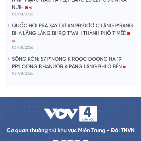
NINH MẠNG NẮC PA TÊỆT LÂNG ZƯ LÊY COON MA
NƯIH
06/08/2026
QUỐC HỘI PRÁ XAY DỰ ÁN PR’ĐƠỢ C’LÂNG P’RANG
BHA LẦNG LÂNG BHRỢ T’VAIH THÀNH PHỐ T’MÊÊ
06/08/2026
SÔNG KÔN: 57 P’NONG K’ROỌC ĐOỌNG HA 19
PR’LOỌNG ĐHANUÔR A PĂNG LÂNG BHLÔ BỀN
06/08/2026
Cơ quan thường trú khu vực Miền Trung - Đài TNVN