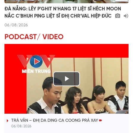
ĐÀ NẴNG: LÊY P'GHIT N’HANG 17 LIỆT SĨ HÊCH MOON
NẮC C’BHUH PING LIỆT SĨ ĐHỊ CHR’VAL HIỆP ĐỨC
06/08/2026
PODCAST/ VIDEO
P
l
VÀI PHÚT DÀNH CHO QUẢNG BÁ
a
TRÀ VÂN – ĐHỊ DA DING CA COONG PRÁ XAY
y
06/08/2026