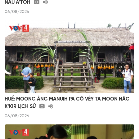
NÂU A’TÔH
06/08/2026
HUẾ: MOONG ÂNG MANƯIH PA CÔ VÊY TA MOON NĂC
K’KIR LỊCH SỬ
06/08/2026