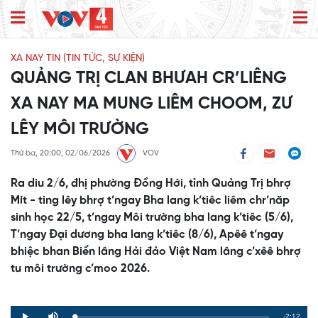
XA NAY TIN (TIN TỨC, SỰ KIỆN)
QUẢNG TRỊ CLAN BHƯAH CR’LIÊNG
XA NAY MA MUNG LIÊM CHOOM, ZƯ
LÊY MÔI TRƯỜNG
Thứ ba, 20:00, 02/06/2026
VOV
Ra diu 2/6, đhị phường Đồng Hới, tỉnh Quảng Trị bhrợ
Mít - ting lêy bhrợ t’ngay Bha lang k’tiêc liêm chr’năp
sinh học 22/5, t’ngay Môi trường bha lang k’tiêc (5/6),
T’ngay Đại dương bha lang k’tiêc (8/6), Apêê t’ngay
bhiệc bhan Biển lâng Hải đảo Việt Nam lâng c’xêê bhrợ
tu môi trường c’moo 2026.
Remaining
-2:12