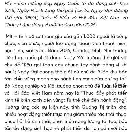
Mít - tinh hưởng ứng Ngày Quốc tế đa dạng sinh học
22/5, Ngày Môi trường thế giới (05/6), Ngày Đại dương
thế giới (08/6), Tuần lễ Biển và Hải đảo Việt Nam và
Tháng hành động vì môi trường năm 2026.
Mít – tinh có sự tham gia của gần 1.000 người là công
chức, viên chức, người lao động, đoàn viên thanh niên,
học sinh, sinh viên. Năm 2026, Chương trình Môi trường
Liên hợp quốc phát động Ngày Môi trường thế giới với
chủ đề “Kêu gọi toàn cầu chung tay hành động vì khí
hậu”; Ngày Đại dương thế giới có chủ đề “Các khu bảo
tồn biển vững mạnh cho hành tinh xanh của chúng ta”.
Bộ Nông nghiệp và Môi trường chọn chủ đề Tuần lễ Biển
và Hải đảo Việt Nam năm nay là “Thúc đẩy phát triển
kinh tế biển xanh bền vững: Từ thể chế đến hành động”.
Hưởng ứng các sự kiện này, tỉnh Quảng Trị triển khai
nhiều hoạt động thiết thực như giảm thiểu rác thải nhựa,
phục hồi hệ sinh thái, phát triển năng lượng tái tạo, bảo
tồn đa dạng sinh học và phát triển du lịch gắn với bảo