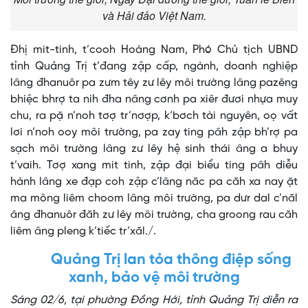
và Hải đảo Việt Nam.
Đhị mit-tinh, t’cooh Hoàng Nam, Phó Chủ tịch UBND
tỉnh Quảng Trị t’đang zập cấp, ngành, doanh nghiệp
lâng đhanuôr pa zưm têy zư lêy môi trường lâng pazêng
bhiệc bhrợ ta nih đha nâng cơnh pa xiêr đươi nhựa muy
chu, ra pặ n’noh tơợ tr’nơợp, k’bơch tài nguyên, oọ vất
lơi n’noh ooy môi trường, pa zay ting pâh zập bh’rợ pa
sạch môi trường lâng zư lêy hệ sinh thái âng a bhuy
t’vaih. Tơợ xang mit tinh, zập đại biểu ting pâh diễu
hành lâng xe đạp coh zập c’lâng năc pa căh xa nay ặt
ma mông liêm choom lâng môi trường, pa dưr dal c’năl
âng đhanuôr đăh zư lêy môi trường, cha groong rau căh
liêm âng pleng k’tiếc tr’xăl./.
Quảng Trị lan tỏa thông điệp sống
xanh, bảo vệ môi trường
Sáng 02/6, tại phường Đồng Hới, tỉnh Quảng Trị diễn ra