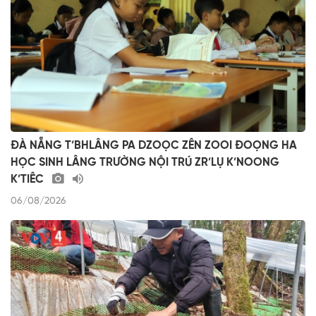
ĐÀ NẴNG T’BHLÂNG PA DZOỌC ZÊN ZOOI ĐOỌNG HA
HỌC SINH LÂNG TRƯỜNG NỘI TRÚ ZR’LỤ K’NOONG
K’TIÊC
06/08/2026