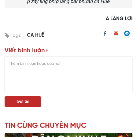
p’zay ting bhrợ lâng băr bhưah ca Huế
A LĂNG LỢI
CA HUẾ
Tags:
Viết bình luận
TIN CÙNG CHUYÊN MỤC