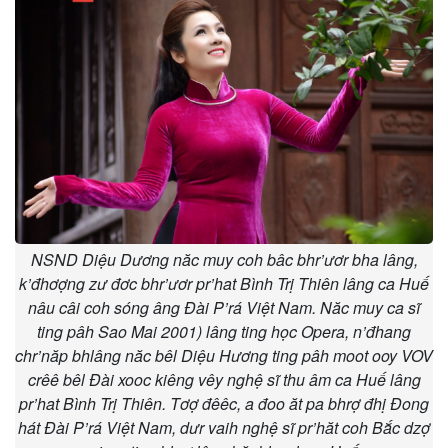
NSND Diệu Dương năc muy coh bâc bhr’ươr bha lâng,
k’đhơợng zư đơc bhr’ươr pr’hat Bình Trị Thiên lâng ca Huế
nâu câi coh sóng âng Đài P’rá Việt Nam. Năc muy ca sĩ
ting pâh Sao Mai 2001) lâng ting học Opera, n’đhang
chr’năp bhlâng năc bêl Diệu Hương ting pâh moot ooy VOV
crêê bêl Đài xooc kiêng vêy nghệ sĩ thu âm ca Huế lâng
pr’hat Bình Trị Thiên. Tơợ đêêc, a đoo ăt pa bhrợ đhị Đong
hát Đài P’rá Việt Nam, dưr vaih nghệ sĩ pr’hăt coh Bắc dzợ