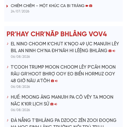
i
CHIÊM CHIÊM – MỘT KHÚC CA BI TRÁNG
24/07/2026
d
e
PR'HAY CHR'NĂP BHLÂNG VOV4
o
EL NINO CHOOM K’CHƯT K’NỌO 49 ỰC MANƯIH LÊY
BIL AN NINH CH’NA ĐH’NĂH HI LÊỆNG BHLÂNG
06/08/2026
T’COOH TRUMP MOON CHOOM LÊY P’CĂH MOON
RÂU GR’HOOT BHRỢ OOY EO BIỂN HORMUZ OOY
48 GIỜ NÂU A’TÔH
06/08/2026
HUẾ: MOONG ÂNG MANƯIH PA CÔ VÊY TA MOON
NĂC K’KIR LỊCH SỬ
06/08/2026
ĐÀ NẴNG T’BHLÂNG PA DZOỌC ZÊN ZOOI ĐOỌNG