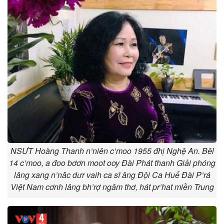
NSƯT Hoàng Thanh n’niên c’moo 1955 đhị Nghệ An. Bêl
14 c’moo, a đoo bơơn moot ooy Đài Phát thanh Giải phóng
lâng xang n’năc dưr vaih ca sĩ âng Đội Ca Huế Đài P’rá
Việt Nam cơnh lâng bh’rợ ngâm thơ, hát pr’hat miền Trung