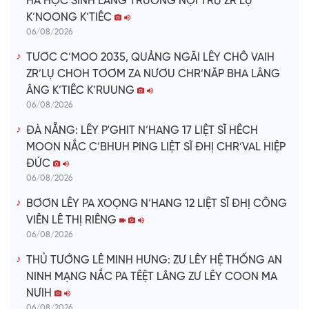
HA HỌC SINH LÂNG TRƯỜNG NỘI TRÚ ZR’LỤ
K’NOONG K’TIÊC
06/08/2026
TƯƠC C’MOO 2035, QUẢNG NGÃI LÊY CHÔ VAIH
ZR’LỤ CHOH TƠƠM ZA NƯƠU CHR’NĂP BHA LÂNG
ÂNG K’TIÊC K’RUUNG
06/08/2026
ĐÀ NẴNG: LÊY P'GHIT N’HANG 17 LIỆT SĨ HÊCH
MOON NẮC C’BHUH PING LIỆT SĨ ĐHỊ CHR’VAL HIỆP
ĐỨC
06/08/2026
BƠƠN LÊY PA XOỌNG N’HANG 12 LIỆT SĨ ĐHỊ CÔNG
VIÊN LÊ THỊ RIÊNG
06/08/2026
THỦ TƯỚNG LÊ MINH HƯNG: ZƯ LÊY HỆ THỐNG AN
NINH MẠNG NẮC PA TÊỆT LÂNG ZƯ LÊY COON MA
NƯIH
06/08/2026