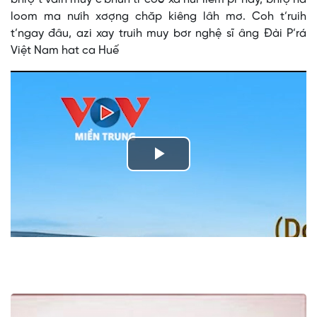
loom ma nưih xơợng chăp kiêng lâh mơ. Coh t’ruih
t’ngay đâu, azi xay truih muy bơr nghệ sĩ âng Đài P’rá
Việt Nam hat ca Huế
Play
Video