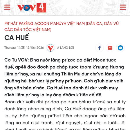
PR’HÁT PAZÊNG ACOON MANÚYH VIỆT NAM (DÂN CA, DÂN VŨ
CÁC DÂN TỘC VIỆT NAM)
CA HUẾ
Thứ sáu, 14:35, 12/06/2026
A LĂNG LỢI
Cơ Tu VOV: Đha nuôr lâng pr’zơc da dêr! Moon tươc
Huế, apêê đoo đơơh pa chăp tươc toọm k’ruung Hương
liêm pr’hay, xa nul chuông Thiên Mụ dưr chr’va lâng đợ
n’juông hò, bhr’ươr lý pr’hay pr’hươn. Coh g’luh dưr vaih
âng văn hóa n’năc, Ca Huế tơợ đanh âi dưr vaih muy
c’leh liêm pr’hay la lay âng đhăm k’tiêc cố đô
Bơơn dưr vaih đhị pr’đơợ pa zum bhlưa tr’coó xa nul ty
đanh lâng nhạc cung đình, Ca Huế đơơng âng râu liêm
la lay. Bâc n’juông pr’hat liêm cha ngoor năc đh’rưah
lâng xa nul n’jưl tranh, n’jưl nguyệt, n’jưl nhị, a luôt… âi
bhrợ t’vaih muy c’bhuh tr’coó xa nul liêm pr’hay, bhrợ ha