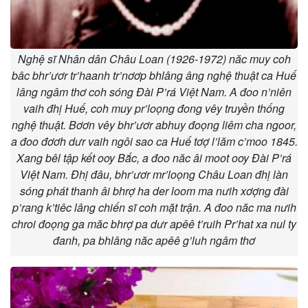
Nghệ sĩ Nhân dân Châu Loan (1926-1972) năc muy coh
bâc bhr’ươr tr’haanh tr’nơơp bhlâng âng nghệ thuật ca Huế
lâng ngâm thơ coh sóng Đài P’rá Việt Nam. A đoo n’niên
vaih đhị Huế, coh muy pr’loọng đong vêy truyền thống
nghệ thuật. Bơơn vêy bhr’ươr abhuy đoọng liêm cha ngoor,
a đoo đơơh dưr vaih ngôi sao ca Huế tơợ l’lăm c’moo 1845.
Xang bêl tập kết ooy Bắc, a đoo năc âi moot ooy Đài P’rá
Việt Nam. Đhị đâu, bhr’ươr mr’loọng Châu Loan đhị làn
sóng phát thanh âi bhrợ ha der loom ma nưih xơợng đài
p’rang k’tiêc lâng chiến sĩ coh mặt trận. A đoo năc ma nưih
chroi đoọng ga măc bhrợ pa dưr apêê t’ruih Pr’hat xa nul ty
đanh, pa bhlâng năc apêê g’luh ngâm thơ