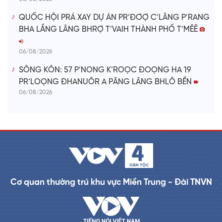
QUỐC HỘI PRÁ XAY DỰ ÁN PR’ĐƠỢ C’LÂNG P’RANG
BHA LẦNG LÂNG BHRỢ T’VAIH THÀNH PHỐ T’MÊÊ
06/08/2026
SÔNG KÔN: 57 P’NONG K’ROỌC ĐOỌNG HA 19
PR’LOỌNG ĐHANUÔR A PĂNG LÂNG BHLÔ BỀN
06/08/2026
Cơ quan thường trú khu vực Miền Trung - Đài TNVN