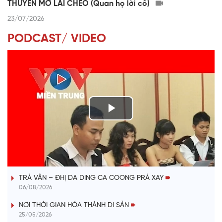
THUYỀN MỞ LÁI CHÈO (Quan họ lời cổ)
23/07/2026
PODCAST/ VIDEO
P
l
VÀI PHÚT DÀNH CHO QUẢNG BÁ
a
TRÀ VÂN – ĐHỊ DA DING CA COONG PRÁ XAY
y
06/08/2026
V
NƠI THỜI GIAN HÓA THÀNH DI SẢN
25/05/2026