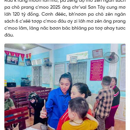
Râu k’rang moon lâh mơ, pa zêng đợ mơ zên ngân sách
pa chô prang c’moo 2025 âng chr’val Sơn Tây cung mơ
lâh 120 tỷ đồng. Cơnh đêêc, bh’nơơn pa chô zên ngân
sách 6 c’xêê tơợp c’moo đâu ơy zi lâh mơ zên âng prang
c’moo lăm, lâng năc bơơn bâc bhlâng pa tơợ ahay tươc
đâu.