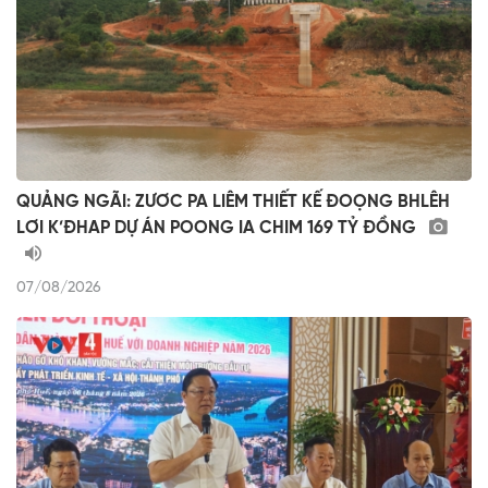
QUẢNG NGÃI: ZƯƠC PA LIÊM THIẾT KẾ ĐOỌNG BHLÊH
LƠI K’ĐHAP DỰ ÁN POONG IA CHIM 169 TỶ ĐỒNG
07/08/2026