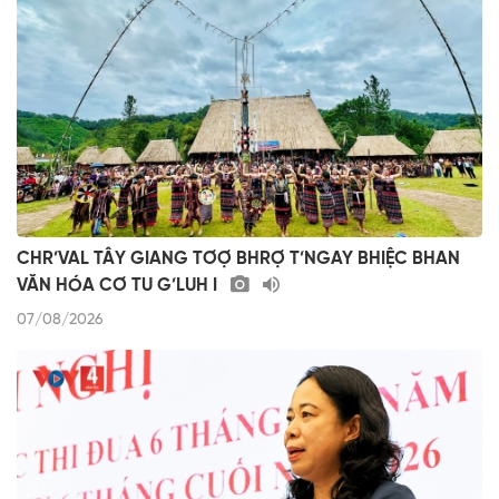
CHR’VAL TÂY GIANG TƠỢ BHRỢ T’NGAY BHIỆC BHAN
VĂN HÓA CƠ TU G’LUH I
07/08/2026