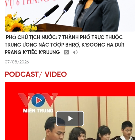
​ ​PHÓ CHỦ TỊCH NƯỚC: 7 THÀNH PHỐ TRỰC THUỘC
TRUNG ƯƠNG NĂC TƠỢP BHRỢ, K’ĐƠƠNG HA DƯR
PRANG K’TIẾC K’RUUNG
07/08/2026
PODCAST/ VIDEO
P
l