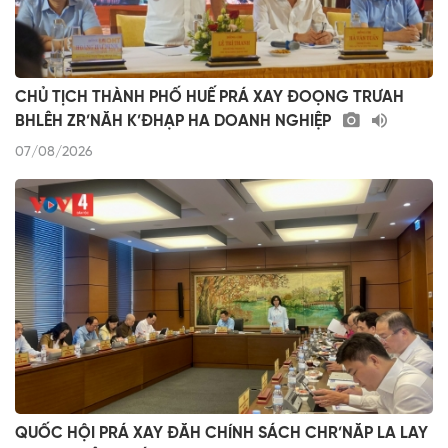
CHỦ TỊCH THÀNH PHỐ HUẾ PRÁ XAY ĐOỌNG TRƯAH
BHLÊH ZR’NĂH K’ĐHẠP HA DOANH NGHIỆP
07/08/2026
QUỐC HỘI PRÁ XAY ĐĂH CHÍNH SÁCH CHR’NĂP LA LAY