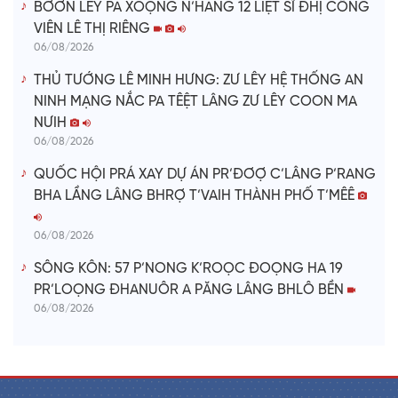
BƠƠN LÊY PA XOỌNG N’HANG 12 LIỆT SĨ ĐHỊ CÔNG
VIÊN LÊ THỊ RIÊNG
06/08/2026
THỦ TƯỚNG LÊ MINH HƯNG: ZƯ LÊY HỆ THỐNG AN
NINH MẠNG NẮC PA TÊỆT LÂNG ZƯ LÊY COON MA
NƯIH
06/08/2026
QUỐC HỘI PRÁ XAY DỰ ÁN PR’ĐƠỢ C’LÂNG P’RANG
BHA LẦNG LÂNG BHRỢ T’VAIH THÀNH PHỐ T’MÊÊ
06/08/2026
SÔNG KÔN: 57 P’NONG K’ROỌC ĐOỌNG HA 19
PR’LOỌNG ĐHANUÔR A PĂNG LÂNG BHLÔ BỀN
06/08/2026