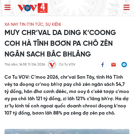
XA NAY TIN (TIN TỨC, SỰ KIỆN)
MƯY CHR’VAL DA DING K’COONG
COH HÀ TĨNH BƠƠN PA CHÔ ZÊN
NGÂN SACH BÂC BHLÂNG
Thứ năm, 16:59, 11/06/2026
Cơ Tu VOV
Cơ Tu VOV: C’moo 2026, chr’val Sơn Tây, tỉnh Hà Tĩnh
vêy ta đoọng cr’noọ bh’rợ pay chô zên ngân sách 54,7
tỷ đồng, hân đhơ cơnh đêêc, mơ ooy 6 c’xêê tơợp c’moo
ơy pa chô lâh 121 tỷ đồng, zi lâh 121% c’lâng bh’rợ. Ha dợ
zr’lụ kinh tế coh ngoai quốc doanh chrooi đoọng k’noọ
107 tỷ đồng, bơơn lâh 88% pa zêng đợ zên pa chô.