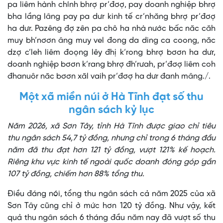
pa liêm hành chính bhrợ pr’đơợ, pay doanh nghiệp bhrợ
bha lầng lâng pay pa dưr kinh tế cr’nhăng bhrợ pr’đơợ
ha dưr. Pazêng đợ zên pa chô ha nhà nước bấc năc căh
muy bh’nơơn âng muy vel đong da ding ca coong, năc
dzợ c’leh liêm đoọng lêy đhị k’rong bhrợ bơơn ha dưr,
doanh nghiệp bơơn k’rang bhrợ đh’rưah, pr’đơợ liêm coh
đhanuôr năc bơơn xăl vaih pr’đơợ ha dưr đanh mâng./.
Một xã miền núi ở Hà Tĩnh đạt số thu
ngân sách kỷ lục
Năm 2026, xã Sơn Tây, tỉnh Hà Tĩnh được giao chỉ tiêu
thu ngân sách 54,7 tỷ đồng, nhưng chỉ trong 6 tháng đầu
năm đã thu đạt hơn 121 tỷ đồng, vượt 121% kế hoạch.
Riêng khu vực kinh tế ngoài quốc doanh đóng góp gần
107 tỷ đồng, chiếm hơn 88% tổng thu.
Điều đáng nói, tổng thu ngân sách cả năm 2025 của xã
Sơn Tây cũng chỉ ở mức hơn 120 tỷ đồng. Như vậy, kết
quả thu ngân sách 6 tháng đầu năm nay đã vượt số thu