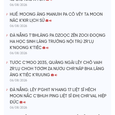
06/08/2026
HUẾ: MOONG ÂNG MANƯIH PA CÔ VÊY TA MOON
NĂC K’KIR LỊCH SỬ
06/08/2026
ĐÀ NẴNG T’BHLÂNG PA DZOỌC ZÊN ZOOI ĐOỌNG
HA HỌC SINH LÂNG TRƯỜNG NỘI TRÚ ZR’LỤ
K’NOONG K’TIÊC
06/08/2026
TƯƠC C’MOO 2035, QUẢNG NGÃI LÊY CHÔ VAIH
ZR’LỤ CHOH TƠƠM ZA NƯƠU CHR’NĂP BHA LÂNG
ÂNG K’TIÊC K’RUUNG
06/08/2026
ĐÀ NẴNG: LÊY P'GHIT N’HANG 17 LIỆT SĨ HÊCH
MOON NẮC C’BHUH PING LIỆT SĨ ĐHỊ CHR’VAL HIỆP
ĐỨC
06/08/2026