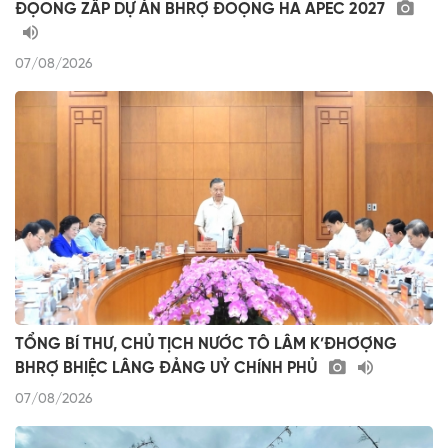
ĐỌONG ZÂP DỰ ÁN BHRỢ ĐOỌNG HA APEC 2027
07/08/2026
TỔNG BÍ THƯ, CHỦ TỊCH NƯỚC TÔ LÂM K’ĐHƠỢNG
BHRỢ BHIỆC LÂNG ĐẢNG UỶ CHÍNH PHỦ
07/08/2026