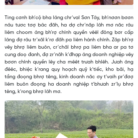
Ting cơnh bh’cộ bha lâng chr’val Sơn Tây, bh’nơơn bơơn
nâu tươc tơợ bâc đăh, ha dợ chr’năp lâh mơ năc râu
liêm choom âng bh’rợ chính quyền vêêl đông bơr cấp
lâng đợ râu tr’xăl k’rơ đăh pa liêm hành chính. Zâp bh’rợ
vêy bhrợ liêm buôn, cr’chăl bhrợ pa liêm bha ar pa tơ
cung doọ đanh, đợ zr’năh k’đhạp âng doanh nghiệp vêy
bơơn chính quyền lêy cha mêêt trưah bhlêh. Jưah âng
đêêc, bhiệc k’rang quy hoạch quỹ k’tiếc, kho bãi, hạ
tầng đoọng bhrợ têng, kinh doanh năc ơy t’vaih pr’đơợ
liêm buôn đoọng ha doanh nghiệp t’bhưah zr’lụ bhrợ
têng, k’rong bhrợ lâh mơ.