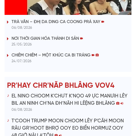
VÀI PHÚT DÀNH CHO QUẢNG BÁ
a
TRÀ VÂN – ĐHỊ DA DING CA COONG PRÁ XAY
y
06/08/2026
V
NƠI THỜI GIAN HÓA THÀNH DI SẢN
25/05/2026
i
CHIÊM CHIÊM – MỘT KHÚC CA BI TRÁNG
24/07/2026
d
e
PR'HAY CHR'NĂP BHLÂNG VOV4
o
EL NINO CHOOM K’CHƯT K’NỌO 49 ỰC MANƯIH LÊY
BIL AN NINH CH’NA ĐH’NĂH HI LÊỆNG BHLÂNG
06/08/2026
T’COOH TRUMP MOON CHOOM LÊY P’CĂH MOON
RÂU GR’HOOT BHRỢ OOY EO BIỂN HORMUZ OOY
48 GIỜ NÂU A’TÔH