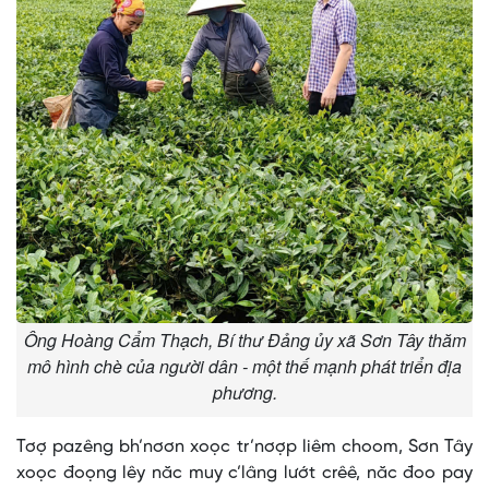
Ông Hoàng Cẩm Thạch, Bí thư Đảng ủy xã Sơn Tây thăm
mô hình chè của người dân - một thế mạnh phát triển địa
phương.
Tơợ pazêng bh’nơơn xoọc tr’nơợp liêm choom, Sơn Tây
xoọc đoọng lêy năc muy c’lâng lướt crêê, năc đoo pay