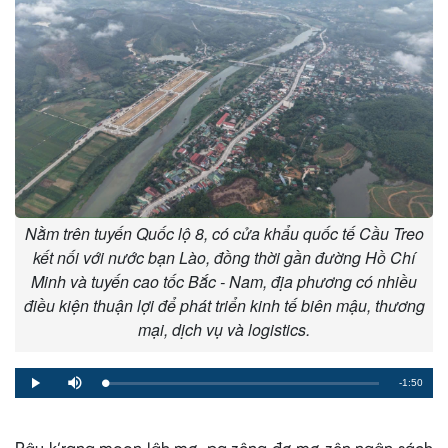
Nằm trên tuyến Quốc lộ 8, có cửa khẩu quốc tế Cầu Treo
kết nối với nước bạn Lào, đồng thời gần đường Hồ Chí
Minh và tuyến cao tốc Bắc - Nam, địa phương có nhiều
điều kiện thuận lợi để phát triển kinh tế biên mậu, thương
mại, dịch vụ và logistics.
Remaining
-1:50
Loaded
:
Progress
:
Play
Mute
0%
0%
Time