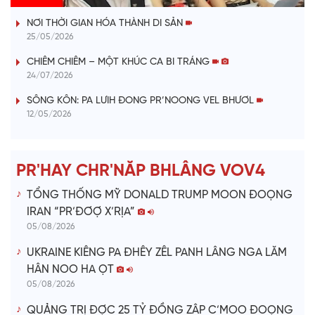
a
NƠI THỜI GIAN HÓA THÀNH DI SẢN
y
25/05/2026
V
CHIÊM CHIÊM – MỘT KHÚC CA BI TRÁNG
24/07/2026
i
SÔNG KÔN: PA LƯIH ĐONG PR’NOONG VEL BHƯƠL
12/05/2026
d
e
PR'HAY CHR'NĂP BHLÂNG VOV4
o
TỔNG THỐNG MỸ DONALD TRUMP MOON ĐOỌNG
IRAN “PR’ĐƠỢ X’RỊA”
05/08/2026
UKRAINE KIÊNG PA ĐHÊY ZÊL PANH LÂNG NGA LĂM
HÂN NOO HA ỌT
05/08/2026
QUẢNG TRỊ ĐỢC 25 TỶ ĐỒNG ZÂP C’MOO ĐOỌNG