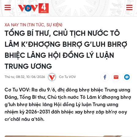
XA NAY TIN (TIN TỨC, SỰ KIỆN)
TỔNG BÍ THƯ, CHỦ TỊCH NƯỚC TÔ
LÂM K’ĐHƠỢNG BHRỢ G’LUH BHRỢ
BHIỆC LÂNG HỘI ĐỒNG LÝ LUẬN
TRUNG ƯƠNG
Thứ tư, 08:32, 10/06/2026
Cơ Tu VOV
Cơ Tu VOV: Ra diu 9/6, đhị đông bhrợ bhiệc Trung ương
Đảng, Tổng Bí thư, Chủ tịch nước Tô Lâm k’đhơợng bhrợ
g’luh bhrợ bhiệc lâng Hội đồng Lý luận Trung ương
nhiệm kỳ 2026-2031 đăh bhiệc xay bhrợ zâp bh’rợ ooy
cr’chăl nâu a’tôh.