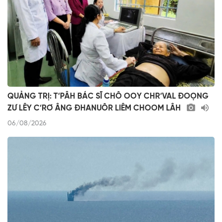
QUẢNG TRỊ: T’PÂH BÁC SĨ CHÔ OOY CHR’VAL ĐOỌNG
ZƯ LÊY C’RƠ ÂNG ĐHANUÔR LIÊM CHOOM LÂH
06/08/2026