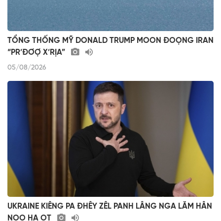
TỔNG THỐNG MỸ DONALD TRUMP MOON ĐOỌNG IRAN
“PR’ĐƠỢ X’RỊA”
05/08/2026
UKRAINE KIÊNG PA ĐHÊY ZÊL PANH LÂNG NGA LĂM HÂN
NOO HA ỌT