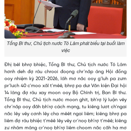
Tổng Bi thư, Chủ tịch nước Tô Lâm phát biểu tại buổi làm
việc
Đhị bêl bhrợ bhiệc, Tổng Bí thư, Chủ tịch nước Tô Lâm
hơnh deh đợ râu chrooi đoọng chr’năp âng Hội đồng
ooy nhiệm kỳ 2021-2026, lâh mơ năc ooy g’luh pa zưm
pr’lưch 40 c’moo xăl t’mêê, bhrợ pa dưr Văn kiện Đại hội
14 lâng đợ râu xay moon ooy Bộ Chính trị, Ban Bí thư.
Tổng Bí thư, Chủ tịch nước moon ghit, bh’rợ lý luận vêy
chr’năp ooy đăh bh’rợ cách mạng, tu kiêng lươt ch’ngai
năc lêy vêy cơnh lêy cha mêêt ngai liêm; kiêng bhrợ pa
liêm đợ râu bhiệc t’mêê lêy vêy cr’noọ bh’rợ t’mêê; kiêng
zư nhâm mâng cr’noọ bh’rợ liêm choom năc căh ha mơ