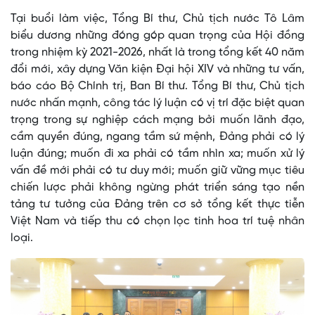
Tại buổi làm việc, Tổng Bí thư, Chủ tịch nước Tô Lâm
biểu dương những đóng góp quan trọng của Hội đồng
trong nhiệm kỳ 2021-2026, nhất là trong tổng kết 40 năm
đổi mới, xây dựng Văn kiện Đại hội XIV và những tư vấn,
báo cáo Bộ Chính trị, Ban Bí thư. Tổng Bí thư, Chủ tịch
nước nhấn mạnh, công tác lý luận có vị trí đặc biệt quan
trọng trong sự nghiệp cách mạng bởi muốn lãnh đạo,
cầm quyền đúng, ngang tầm sứ mệnh, Đảng phải có lý
luận đúng; muốn đi xa phải có tầm nhìn xa; muốn xử lý
vấn đề mới phải có tư duy mới; muốn giữ vững mục tiêu
chiến lược phải không ngừng phát triển sáng tạo nền
tảng tư tưởng của Đảng trên cơ sở tổng kết thực tiễn
Việt Nam và tiếp thu có chọn lọc tinh hoa trí tuệ nhân
loại.