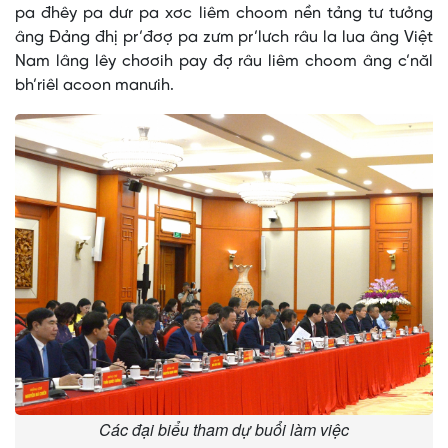
pa đhêy pa dưr pa xơc liêm choom nền tảng tư tưởng
âng Đảng đhị pr’đơợ pa zưm pr’lưch râu la lua âng Việt
Nam lâng lêy chơơih pay đợ râu liêm choom âng c’năl
bh’riêl acoon manưih.
Các đại biểu tham dự buổi làm việc