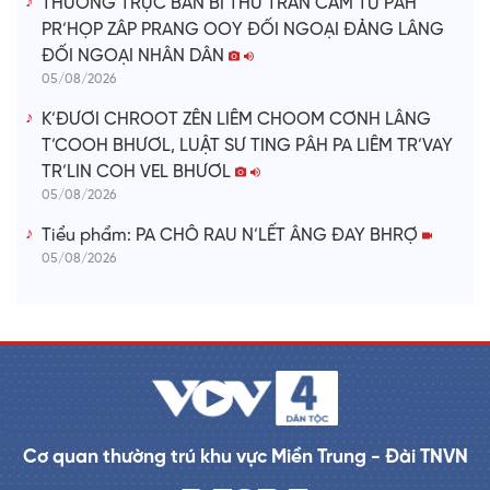
THƯỜNG TRỰC BAN BÍ THƯ TRẦN CẨM TÚ PÂH
PR’HỌP ZÂP PRANG OOY ĐỐI NGOẠI ĐẢNG LÂNG
ĐỐI NGOẠI NHÂN DÂN
05/08/2026
K’ĐƯƠI CHROOT ZÊN LIÊM CHOOM CƠNH LÂNG
T’COOH BHƯƠL, LUẬT SƯ TING PÂH PA LIÊM TR’VAY
TR’LIN COH VEL BHƯƠL
05/08/2026
Tiểu phẩm: PA CHÔ RAU N’LẾT ÂNG ĐAY BHRỢ
05/08/2026
Cơ quan thường trú khu vực Miền Trung - Đài TNVN