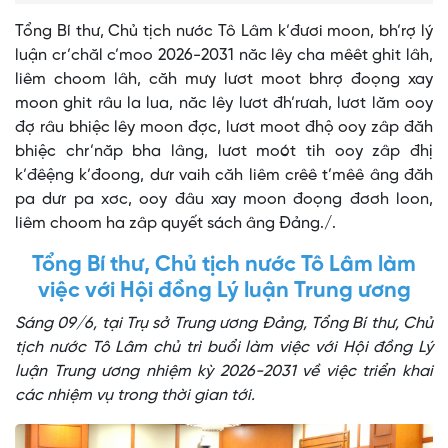
Tổng Bí thư, Chủ tịch nước Tô Lâm k’đươi moon, bh’rợ lý
luận cr’chăl c’moo 2026-2031 năc lêy cha mêêt ghit lâh,
liêm choom lâh, căh mưy lươt moot bhrợ đoọng xay
moon ghit râu la lua, năc lêy lươt đh’rưah, lươt lăm ooy
đợ râu bhiệc lêy moon đợc, lươt moot đhộ ooy zâp đăh
bhiệc chr’năp bha lâng, lươt moót tih ooy zâp đhị
k’đêệng k’đoong, dưr vaih căh liêm crêê t’mêê âng đăh
pa dưr pa xơc, ooy đâu xay moon đoọng đơơh loon,
liêm choom ha zâp quyết sách âng Đảng./.
Tổng Bí thư, Chủ tịch nước Tô Lâm làm
việc với Hội đồng Lý luận Trung ương
Sáng 09/6, tại Trụ sở Trung ương Đảng, Tổng Bí thư, Chủ
tịch nước Tô Lâm chủ trì buổi làm việc với Hội đồng Lý
luận Trung ương nhiệm kỳ 2026-2031 về việc triển khai
các nhiệm vụ trong thời gian tới.