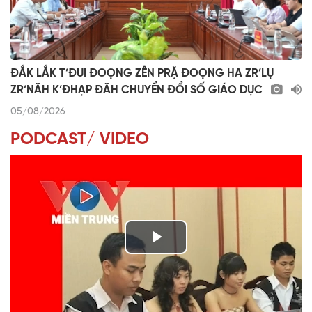
ĐẮK LẮK T’ĐUI ĐOỌNG ZÊN PRẶ ĐOỌNG HA ZR’LỤ
ZR’NĂH K’ĐHẠP ĐĂH CHUYỂN ĐỔI SỐ GIÁO DỤC
05/08/2026
PODCAST/ VIDEO
P
l
VÀI PHÚT DÀNH CHO QUẢNG BÁ