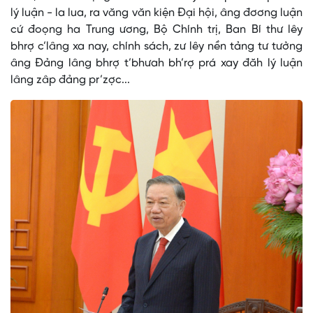
lý luận - la lua, ra văng văn kiện Đại hội, âng đơơng luận
cứ đoọng ha Trung ương, Bộ Chính trị, Ban Bí thư lêy
bhrợ c’lâng xa nay, chính sách, zư lêy nền tảng tư tưởng
âng Đảng lâng bhrợ t’bhưah bh’rợ prá xay đăh lý luận
lâng zâp đảng pr’zợc...