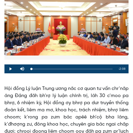
Remaining
-2:08
Loaded
:
Progress
:
Play
Mute
0%
0%
Time
Hội đồng Lý luận Trung ương năc cơ quan tư vấn chr’năp
âng Đảng đăh bh’rợ lý luận chính trị, lâh 30 c’moo pa
bhrợ, 6 nhiệm kỳ, Hội đồng ơy bhrợ pa dưr truyền thống
đoàn kết, liêm ma mơ, khoa học, trách nhiệm, bhrợ liêm
choom; k’rong pa zưm bâc apêê bh’cộ bha lâng,
k’đhơợng zư, đông khoa học, chuyên gia bâc ngai chăp
đươi; chrooi đoọng liêm choom ooy đăh pa zưm pr’lưch