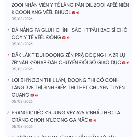
ZOOI NHÂN VIÊN Y TẾ LÂNG PÂN ĐIL ZOOI APÊÊ NIÊN
K’COON ÂNG VÊÊL BHƯƠL
05/08/2026
ĐÀ NẴNG PA GLUH CHÍNH SÁCH T’PÂH BAC SĨ CHÔ
OOY Y TẾ VÊÊL ĐÔNG
05/08/2026
ĐẮK LẮK T’ĐUI ĐOỌNG ZÊN PRẶ ĐOỌNG HA ZR’LỤ
ZR’NĂH K’ĐHẠP ĐĂH CHUYỂN ĐỔI SỐ GIÁO DỤC
05/08/2026
LƠI BH’NƠƠN THI L’LĂM, ĐOỌNG THI CỚ CƠNH
LÂNG 328 THÍ SINH ĐIỂM THI THPT CHUYÊN TUYÊN
QUANG
05/08/2026
PRANG K’TIẾC K’RUUNG VÊY 625 R’BHẦU HÉC TA
CRÂNG CHOH N’LOONG GA MĂC
05/08/2026