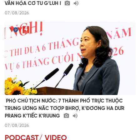
VĂN HÓA CƠ TU G’LUH I
07/08/2026
​ ​PHÓ CHỦ TỊCH NƯỚC: 7 THÀNH PHỐ TRỰC THUỘC
TRUNG ƯƠNG NĂC TƠỢP BHRỢ, K’ĐƠƠNG HA DƯR
PRANG K’TIẾC K’RUUNG
07/08/2026
PODCAST/ VIDEO