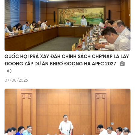
QUỐC HỘI PRÁ XAY ĐĂH CHÍNH SÁCH CHR’NĂP LA LAY
ĐỌONG ZÂP DỰ ÁN BHRỢ ĐOỌNG HA APEC 2027
07/08/2026