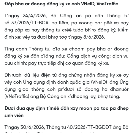
Đớp bha ar đoọng đăng ký xe coh VNeID, VneTraffic
T’ngay 24/4/2026, Bộ Công an pa căh Thông tư
số 37/2026/TT-BCA, pa liêm, pa xoọng bơr pêê xa nay
âng zập xa nay thông tư crêê tước bh’rợ đăng ký, kiểm
định xe; vêy ta đươi bhrợ tơợ t’ngay 8/6/2026.
Ting cơnh Thông tư, c’la xe choom pay bha ar đoọng
đăng ký xe đăh c’lâng nâu: Cổng dịch vụ công; dịch vụ
bưu chính; pay trực tiếp đhị cơ quan đăng ký xe.
Đh’rưah, dữ liệu điện tử âng chứng nhận đăng ký xe ơy
vêy coh Ứng dụng định danh quốc gia (VNeID) lâng Ứng
dụng giao thông coh pr’đươi số đoọng ha đhanuôr
(VNeTraffic) âng Bộ Công an k’đhơợng lêy, bhrợ têng.
Đươi dua quy định t’mêê đăh xay moon pa too pa đhep
sinh viên
T’ngay 30/6/2026, Thông tư 40/2026/TT-BGDĐT âng Bộ