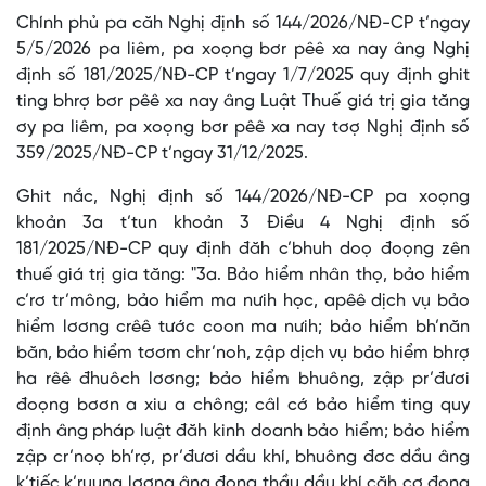
Chính phủ pa căh Nghị định số 144/2026/NĐ-CP t’ngay
5/5/2026 pa liêm, pa xoọng bơr pêê xa nay âng Nghị
định số 181/2025/NĐ-CP t’ngay 1/7/2025 quy định ghit
ting bhrợ bơr pêê xa nay âng Luật Thuế giá trị gia tăng
ơy pa liêm, pa xoọng bơr pêê xa nay tơợ Nghị định số
359/2025/NĐ-CP t’ngay 31/12/2025.
Ghit nắc, Nghị định số 144/2026/NĐ-CP pa xoọng
khoản 3a t’tun khoản 3 Điều 4 Nghị định số
181/2025/NĐ-CP quy định đăh c’bhuh doọ đoọng zên
thuế giá trị gia tăng: "3a. Bảo hiểm nhân thọ, bảo hiểm
c’rơ tr’mông, bảo hiểm ma nưih học, apêê dịch vụ bảo
hiểm lơơng crêê tước coon ma nưih; bảo hiểm bh’năn
băn, bảo hiểm tơơm chr’noh, zập dịch vụ bảo hiểm bhrợ
ha rêê đhuôch lơơng; bảo hiểm bhuông, zập pr’đươi
đoọng bơơn a xiu a chông; câl cớ bảo hiểm ting quy
định âng pháp luật đăh kinh doanh bảo hiểm; bảo hiểm
zập cr’noọ bh’rợ, pr’đươi dầu khí, bhuông đơc dầu âng
k’tiếc k’ruung lơơng âng đong thầu dầu khí căh cợ đong