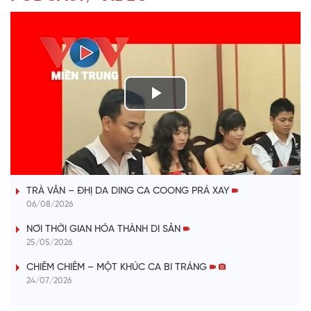
P
l
VÀI PHÚT DÀNH CHO QUẢNG BÁ
a
TRÀ VÂN – ĐHỊ DA DING CA COONG PRÁ XAY
y
06/08/2026
V
NƠI THỜI GIAN HÓA THÀNH DI SẢN
25/05/2026
i
CHIÊM CHIÊM – MỘT KHÚC CA BI TRÁNG
24/07/2026
d