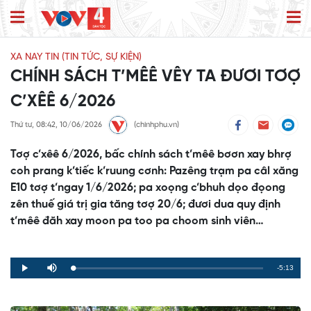
XA NAY TIN (TIN TỨC, SỰ KIỆN)
CHÍNH SÁCH T’MÊÊ VÊY TA ĐƯƠI TƠỢ
C’XÊÊ 6/2026
Thứ tư, 08:42, 10/06/2026
(chinhphu.vn)
Tơợ c’xêê 6/2026, bấc chính sách t’mêê bơơn xay bhrợ
coh prang k’tiếc k’ruung cơnh: Pazêng trạm pa câl xăng
E10 tơợ t’ngay 1/6/2026; pa xoọng c’bhuh dọo đọong
zên thuế giá trị gia tăng tơợ 20/6; đươi dua quy định
t’mêê đăh xay moon pa too pa choom sinh viên…
Remaining
-5:13
Loaded
:
Progress
:
Play
Mute
0%
0%
Time