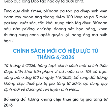
Giáo dục lâng Đào tạo năc ơy ta đươi bhrợ.
Ting quy định t’mêê, bh’nơơn pa too pa đhep sinh viên
bơơn xay moon ting thang điểm 100 lâng ra pặ 5 mức
pazêng: xuất sắc, tốt, khá, trung bình lâg đhur. Bh’nơơn
nâu năc pr’đơợ chr’năp đoọng xét học bổng, khen
thưởng cung cơnh apêê quyền lợi lơơng âng ma nưih
học./.
CHÍNH SÁCH MỚI CÓ HIỆU LỰC TỪ
THÁNG 6/2026
Từ tháng 6/2026, hàng loạt chính sách mới chính thức
được triển khai trên phạm vi cả nước như: Tất cả trạm
xăng bán xăng E10 từ ngày 1/6/2026; bổ sung đối tượng
không chịu thuế giá trị gia tăng từ 20/6; áp dụng quy
định mới về đánh giá rèn luyện sinh viên...
Bổ sung đối tượng không chịu thuế giá trị gia tăng từ
20/6