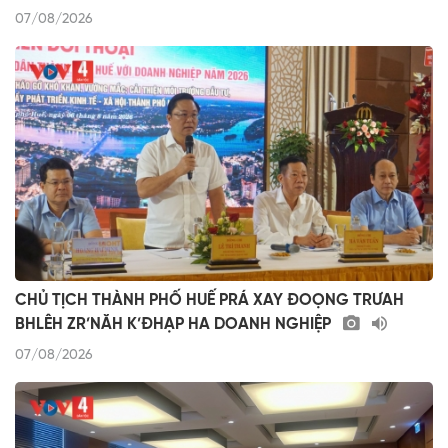
07/08/2026
CHỦ TỊCH THÀNH PHỐ HUẾ PRÁ XAY ĐOỌNG TRƯAH
BHLÊH ZR’NĂH K’ĐHẠP HA DOANH NGHIỆP
07/08/2026