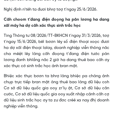
Nghị định n’têh ta đươi bhrợ tơợ t’ngay 25/6/2026.
Căh choom t’đang điện đoọng ha pân lơơng ha dang
xăl máy ha dợ căh xác thực sinh trắc học
Ting Thông tư 08/2026/TT-BKHCN t’ngay 31/3/2026, tơợ
t’ngay 15/6/2026, bêl bơơn lêy số điện thoại xoọc đươi
ha dợ xăl điện thoại lalay, doanh nghiệp viễn thông năc
cha mêệt lêy lâng căh đoọng t’đang điện tước pân
lơơng đanh bhlầng năc 2 giờ ha dang thuê bao căh ơy
xác thực cớ sinh trắc học ảnh bran mặt.
Bhiệc xác thực bơơn ta bhrợ lâng bhiệc pa châng ảnh
chụp trực tiếp bran mặt âng thuê bao lâng dữ liệu coh
Cơ sở dữ liệu quốc gia ooy zr’lụ ặt, Cơ sở dữ liệu căn
cước, Cơ sở dữ liệu quốc gia ooy xuất nhập cảnh căh cợ
dữ liệu sinh trắc học ơy ta zư đơc crêê xa nay đhị doanh
nghiệp viễn thông.