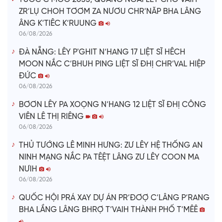
ZR’LỤ CHOH TƠƠM ZA NƯƠU CHR’NĂP BHA LÂNG
ÂNG K’TIÊC K’RUUNG
06/08/2026
ĐÀ NẴNG: LÊY P'GHIT N’HANG 17 LIỆT SĨ HÊCH
MOON NẮC C’BHUH PING LIỆT SĨ ĐHỊ CHR’VAL HIỆP
ĐỨC
06/08/2026
BƠƠN LÊY PA XOỌNG N’HANG 12 LIỆT SĨ ĐHỊ CÔNG
VIÊN LÊ THỊ RIÊNG
06/08/2026
THỦ TƯỚNG LÊ MINH HƯNG: ZƯ LÊY HỆ THỐNG AN
NINH MẠNG NẮC PA TÊỆT LÂNG ZƯ LÊY COON MA
NƯIH
06/08/2026
QUỐC HỘI PRÁ XAY DỰ ÁN PR’ĐƠỢ C’LÂNG P’RANG
BHA LẦNG LÂNG BHRỢ T’VAIH THÀNH PHỐ T’MÊÊ