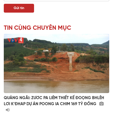
TIN CÙNG CHUYÊN MỤC
QUẢNG NGÃI: ZƯƠC PA LIÊM THIẾT KẾ ĐOỌNG BHLÊH
LƠI K’ĐHAP DỰ ÁN POONG IA CHIM 169 TỶ ĐỒNG