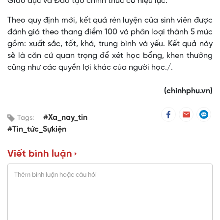
Giáo dục và Đào tạo chính thức có hiệu lực.
Theo quy định mới, kết quả rèn luyện của sinh viên được
đánh giá theo thang điểm 100 và phân loại thành 5 mức
gồm: xuất sắc, tốt, khá, trung bình và yếu. Kết quả này
sẽ là căn cứ quan trọng để xét học bổng, khen thưởng
cũng như các quyền lợi khác của người học./.
(chinhphu.vn)
#Xa_nay_tin
Tags:
#Tin_tức_Sựkiện
Viết bình luận