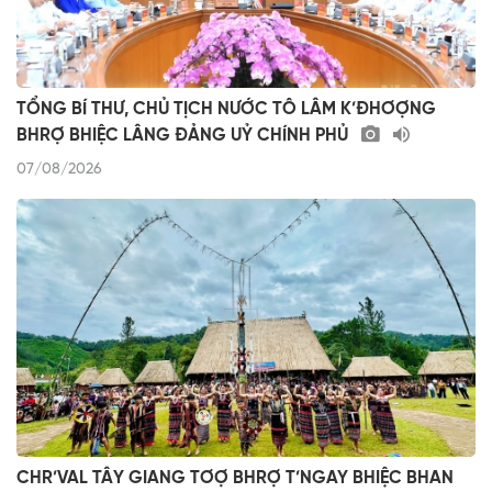
TỔNG BÍ THƯ, CHỦ TỊCH NƯỚC TÔ LÂM K’ĐHƠỢNG
BHRỢ BHIỆC LÂNG ĐẢNG UỶ CHÍNH PHỦ
07/08/2026
CHR’VAL TÂY GIANG TƠỢ BHRỢ T’NGAY BHIỆC BHAN