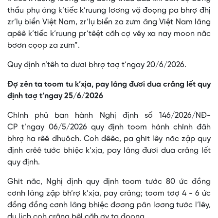
thầu phụ âng k’tiếc k’ruung lơơng vặ đoọng pa bhrợ đhị
zr’lụ biển Việt Nam, zr’lụ biển za zưm âng Việt Nam lâng
apêê k’tiếc k’ruung pr’têệt căh cợ vêy xa nay moon năc
bơơn cọop za zưm”.
Quy định n’têh ta đươi bhrợ tơợ t’ngay 20/6/2026.
Đợ zên ta toom tu k’xịa, pay lâng đươi dua crâng lết quy
định tơợ t’ngay 25/6/2026
Chính phủ ban hành Nghị định số 146/2026/NĐ-
CP t’ngay 06/5/2026 quy định toom hành chính đăh
bhrợ ha rêê đhuôch. Coh đêêc, pa ghit lêy năc zập quy
định crêê tước bhiệc k’xịa, pay lâng đươi dua crâng lết
quy định.
Ghit năc, Nghị định quy định toom tước 80 ức đồng
cơnh lâng zập bh’rợ k’xịa, pay crâng; toom tơợ 4 - 6 ức
đồng đồng cơnh lâng bhiệc đơơng pân lơơng tước l’lêy,
du lịch coh crâng bêl căh ơy ta đoọng…