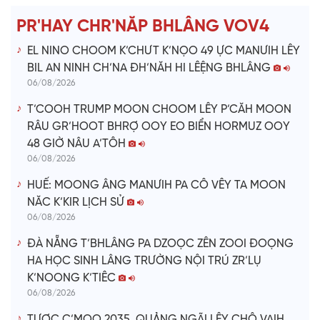
e
PR'HAY CHR'NĂP BHLÂNG VOV4
o
EL NINO CHOOM K’CHƯT K’NỌO 49 ỰC MANƯIH LÊY
BIL AN NINH CH’NA ĐH’NĂH HI LÊỆNG BHLÂNG
06/08/2026
T’COOH TRUMP MOON CHOOM LÊY P’CĂH MOON
RÂU GR’HOOT BHRỢ OOY EO BIỂN HORMUZ OOY
48 GIỜ NÂU A’TÔH
06/08/2026
HUẾ: MOONG ÂNG MANƯIH PA CÔ VÊY TA MOON
NĂC K’KIR LỊCH SỬ
06/08/2026
ĐÀ NẴNG T’BHLÂNG PA DZOỌC ZÊN ZOOI ĐOỌNG
HA HỌC SINH LÂNG TRƯỜNG NỘI TRÚ ZR’LỤ
K’NOONG K’TIÊC
06/08/2026
TƯƠC C’MOO 2035, QUẢNG NGÃI LÊY CHÔ VAIH