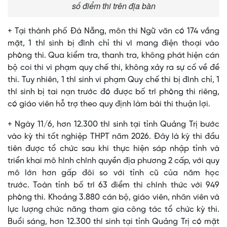
số điểm thi trên địa bàn
+ Tại thành phố Đà Nẵng, môn thi Ngữ văn có 174 vắng
mặt, 1 thí sinh bị đình chỉ thi vì mang điện thoại vào
phòng thi. Qua kiểm tra, thanh tra, không phát hiện cán
bộ coi thi vi phạm quy chế thi, không xảy ra sự cố về đề
thi. Tuy nhiên, 1 thí sinh vi phạm Quy chế thi bị đình chỉ, 1
thí sinh bị tai nạn trước đó được bố trí phòng thi riêng,
có giáo viên hỗ trợ theo quy định làm bài thi thuận lợi.
+ Ngày 11/6, hơn 12.300 thí sinh tại tỉnh Quảng Trị bước
vào kỳ thi tốt nghiệp THPT năm 2026. Đây là kỳ thi đầu
tiên được tổ chức sau khi thực hiện sáp nhập tỉnh và
triển khai mô hình chính quyền địa phương 2 cấp, với quy
mô lớn hơn gấp đôi so với tỉnh cũ của năm học
trước. Toàn tỉnh bố trí 63 điểm thi chính thức với 949
phòng thi. Khoảng 3.880 cán bộ, giáo viên, nhân viên và
lực lượng chức năng tham gia công tác tổ chức kỳ thi.
Buổi sáng, hơn 12.300 thí sinh tại tỉnh Quảng Trị có mặt