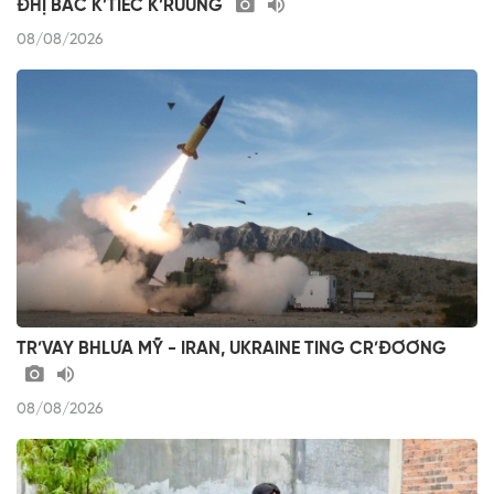
ĐHỊ BÂC K’TIÊC K’RUUNG
08/08/2026
TR’VAY BHLƯA MỸ - IRAN, UKRAINE TING CR’ĐƠƠNG
08/08/2026