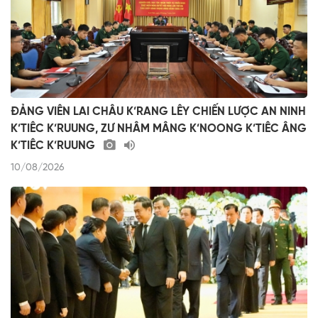
ĐẢNG VIÊN LAI CHÂU K’RANG LÊY CHIẾN LƯỢC AN NINH
K’TIÊC K’RUUNG, ZƯ NHÂM MÂNG K’NOONG K’TIÊC ÂNG
K’TIÊC K’RUUNG
10/08/2026