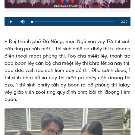
Remaining
-2:29
Loaded
:
Progress
:
Play
Mute
0%
0%
Time
+ Đhị thành phố Đà Nẵng, môn Ngữ văn vêy 174 thí sinh
căh ting pa căh mặt, 1 thí sinh crêê pa đhêy thi tu đơơng
điện thoại moọt phòng thi. Tơợ cha mêệt lêy, thanh tra
doọ bơơn lêy cán bộ cha mêệt lêy thi bhrợ lết xa nay thi,
doọ đơc vaih rau căh liêm ooy đề thi. Đhơ cơnh đêêc, 1
thí sinh bhrợ lết xa nay thi crêê pa đhêy căh đoọng thi
dzợ, 1 thí sinh bhrêy tăh ơy bơơn ra pặ phòng thi lalay,
vêy giáo viên zooi ting quy định bhrợ bài thi đoọng liêm
buôn.