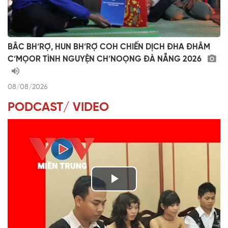
BÂC BH’RỢ, HUN BH’RỢ COH CHIẾN DỊCH ĐHA ĐHÂM
C’MỌOR TÌNH NGUYỆN CH’NOỌNG ĐÀ NẴNG 2026
08/08/2026
PODCAST/ VIDEO
P
l