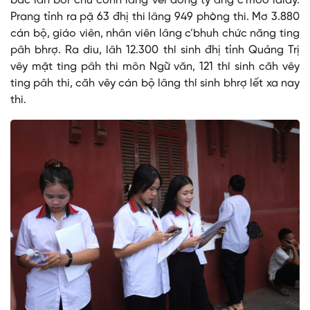
bấc lâh bơr chu cơnh lâng vel đong ty âng c’moo lalay.
Prang tỉnh ra pặ 63 đhị thi lâng 949 phòng thi. Mơ 3.880
cán bộ, giáo viên, nhân viên lâng c’bhuh chức năng ting
pâh bhrợ. Ra diu, lâh 12.300 thí sinh đhị tỉnh Quảng Trị
vêy mặt ting pâh thi môn Ngữ văn, 121 thí sinh căh vêy
ting pâh thi, căh vêy cán bộ lâng thí sinh bhrợ lết xa nay
thi.