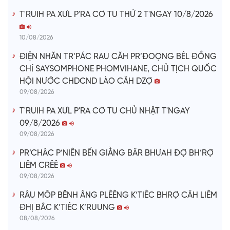
T'RUIH PA XƯL P'RA CƠ TU THỨ 2 T'NGAY 10/8/2026
10/08/2026
ĐIỆN NHĂN TR’PÁC RAU CĂH PR’ĐOỌNG BÊL ĐỒNG
CHÍ SAYSOMPHONE PHOMVIHANE, CHỦ TỊCH QUỐC
HỘI NƯỚC CHDCND LÀO CĂH DZỢ
09/08/2026
T'RUIH PA XƯL P'RA CƠ TU CHỦ NHẬT T'NGAY
09/8/2026
09/08/2026
PR’CHÂC P’NIÊN BẾN GIẰNG BĂR BHƯAH ĐỢ BH’RỢ
LIÊM CRÊÊ
09/08/2026
RÂU MÔP BÊNH ÂNG PLÊÊNG K’TIÊC BHRỢ CĂH LIÊM
ĐHỊ BÂC K’TIÊC K’RUUNG
08/08/2026