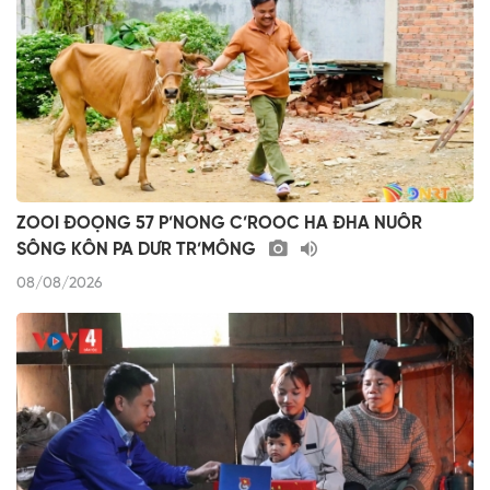
ZOOI ĐOỌNG 57 P’NONG C’ROOC HA ĐHA NUÔR
SÔNG KÔN PA DƯR TR’MÔNG
08/08/2026