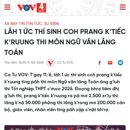
XA NAY TIN (TIN TỨC, SỰ KIỆN)
LÂH 1 ỨC THÍ SINH COH PRANG K’TIẾC
K’RUUNG THI MÔN NGỮ VĂN LÂNG
TOÁN
Thứ năm, 16:59, 11/06/2026
Cơ Tu VOV
Cơ Tu VOV: T’gay 11/6, lâh 1 ức thí sinh coh prang k’tiếc
k’ruung ting pâh thi môn Ngữ văn lâng Toán âng g’luh
thi Tốt nghiệp THPT c’moo 2026. Đoọng bhrợ liêm đhị
g’luh thi, prang k’tiếc k’ruung ra pặ mơ 2.500 zr’lụ thi
lâng k’nặ 50.000 phòng thi lâng k’rong mơ 200.000 cán
bộ, giáo viên, nhân viên ting pâh zập c’nặt bh’rợ.