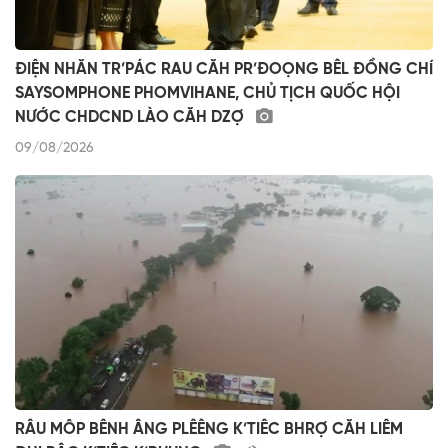
ĐIỆN NHĂN TR’PÁC RAU CĂH PR’ĐOỌNG BÊL ĐỒNG CHÍ
SAYSOMPHONE PHOMVIHANE, CHỦ TỊCH QUỐC HỘI
NƯỚC CHDCND LÀO CĂH DZỢ
09/08/2026
RÂU MÔP BÊNH ÂNG PLÊÊNG K’TIÊC BHRỢ CĂH LIÊM