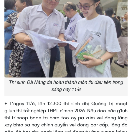
Thí sinh Đà Nẵng đã hoàn thành môn thi đầu tiên trong
sáng nay 11/6
+ T’ngay 11/6, lâh 12.300 thí sinh đhị Quảng Trị moọt
g’luh thi tốt nghiệp THPT c’moo 2026. Nâu đoo năc g’luh
thi tr’nơợp bơơn ta bhrợ tơợ ơy pa zưm vel đong lâng
xay bhrợ xa nay chính quyền vel đong bơr cấp, lâng đợ