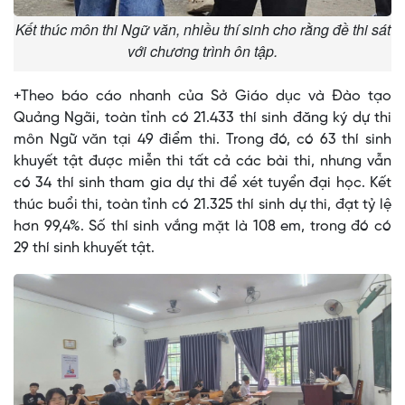
Kết thúc môn thi Ngữ văn, nhiều thí sinh cho rằng đề thi sát
với chương trình ôn tập.
+Theo báo cáo nhanh của Sở Giáo dục và Đào tạo
Quảng Ngãi, toàn tỉnh có 21.433 thí sinh đăng ký dự thi
môn Ngữ văn tại 49 điểm thi. Trong đó, có 63 thí sinh
khuyết tật được miễn thi tất cả các bài thi, nhưng vẫn
có 34 thí sinh tham gia dự thi để xét tuyển đại học. Kết
thúc buổi thi, toàn tỉnh có 21.325 thí sinh dự thi, đạt tỷ lệ
hơn 99,4%. Số thí sinh vắng mặt là 108 em, trong đó có
29 thí sinh khuyết tật.