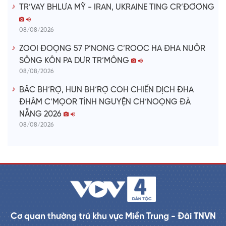
TR’VAY BHLƯA MỸ - IRAN, UKRAINE TING CR’ĐƠƠNG
08/08/2026
ZOOI ĐOỌNG 57 P’NONG C’ROOC HA ĐHA NUÔR
SÔNG KÔN PA DƯR TR’MÔNG
08/08/2026
BÂC BH’RỢ, HUN BH’RỢ COH CHIẾN DỊCH ĐHA
ĐHÂM C’MỌOR TÌNH NGUYỆN CH’NOỌNG ĐÀ
NẴNG 2026
08/08/2026
Cơ quan thường trú khu vực Miền Trung - Đài TNVN