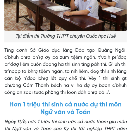
Tại điểm thi Trường THPT chuyên Quốc học Huế
Ting cơnh Sở Giáo dục lâng Đào tạo Quảng Ngãi,
c’bhuh bhrợ bh’rợ ơy pa zưm tệêm ngăn, t’vaih pr’đơợ
pr’đơợ liêm buôn đoọng ha thí sinh ting pâh thi. G’luh thi
tr’nơợp ta bhrợ tệêm ngăn, ta nih liêm, doọ thí sinh lâng
cán bộ n’đoo bhrợ lết quy chế thi. Vêy 1 thí sinh ặt
phường Cẩm Thành bêch ha vi ha dợ ơy bơơn c’bhuh
công an zooi tước phòng thi loon đâh bhrợ bài./.
Hơn 1 triệu thí sinh cả nước dự thi môn
Ngữ văn và Toán
Ngày 11/6, hơn 1 triệu thí sinh trên cả nước tham gia môn
thi Ngữ văn và Toán của Kỳ thi tốt nghiệp THPT năm