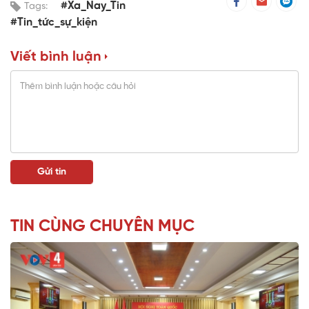
#Xa_Nay_Tin
Tags:
#Tin_tức_sự_kiện
Viết bình luận
TIN CÙNG CHUYÊN MỤC