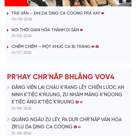
VÀI PHÚT DÀNH CHO QUẢNG BÁ
a
TRÀ VÂN – ĐHỊ DA DING CA COONG PRÁ XAY
y
06/08/2026
V
NƠI THỜI GIAN HÓA THÀNH DI SẢN
25/05/2026
i
CHIÊM CHIÊM – MỘT KHÚC CA BI TRÁNG
24/07/2026
d
e
PR'HAY CHR'NĂP BHLÂNG VOV4
o
ĐẢNG VIÊN LAI CHÂU K’RANG LÊY CHIẾN LƯỢC AN
NINH K’TIÊC K’RUUNG, ZƯ NHÂM MÂNG K’NOONG
K’TIÊC ÂNG K’TIÊC K’RUUNG
10/08/2026
QUẢNG NGÃU ZƯ LÊY, PA DƯR CHR’NĂP VĂN HÓA
ZR’LỤ DA DING CA COONG
10/08/2026