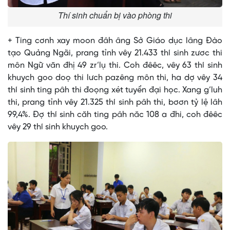
Thí sinh chuẩn bị vào phòng thi
+ Ting cơnh xay moon đâh âng Sở Giáo dục lâng Đào
tạo Quảng Ngãi, prang tỉnh vêy 21.433 thí sinh zươc thi
môn Ngữ văn đhị 49 zr’lụ thi. Coh đêêc, vêy 63 thí sinh
khuych goo doọ thi lưch pazêng môn thi, ha dợ vêy 34
thí sinh ting pâh thi đoọng xét tuyển đại học. Xang g’luh
thi, prang tỉnh vêy 21.325 thí sinh pâh thi, bơơn tỷ lệ lâh
99,4%. Đợ thí sinh căh ting pâh năc 108 a đhi, coh đêêc
vêy 29 thí sinh khuych goo.