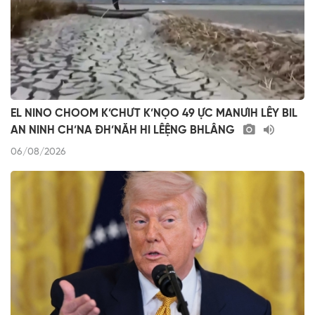
EL NINO CHOOM K’CHƯT K’NỌO 49 ỰC MANƯIH LÊY BIL
AN NINH CH’NA ĐH’NĂH HI LÊỆNG BHLÂNG
06/08/2026