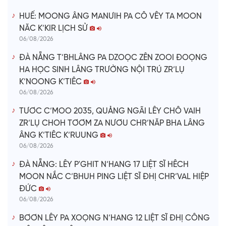
HUẾ: MOONG ÂNG MANƯIH PA CÔ VÊY TA MOON
NĂC K’KIR LỊCH SỬ
06/08/2026
ĐÀ NẴNG T’BHLÂNG PA DZOỌC ZÊN ZOOI ĐOỌNG
HA HỌC SINH LÂNG TRƯỜNG NỘI TRÚ ZR’LỤ
K’NOONG K’TIÊC
06/08/2026
TƯƠC C’MOO 2035, QUẢNG NGÃI LÊY CHÔ VAIH
ZR’LỤ CHOH TƠƠM ZA NƯƠU CHR’NĂP BHA LÂNG
ÂNG K’TIÊC K’RUUNG
06/08/2026
ĐÀ NẴNG: LÊY P'GHIT N’HANG 17 LIỆT SĨ HÊCH
MOON NẮC C’BHUH PING LIỆT SĨ ĐHỊ CHR’VAL HIỆP
ĐỨC
06/08/2026
BƠƠN LÊY PA XOỌNG N’HANG 12 LIỆT SĨ ĐHỊ CÔNG