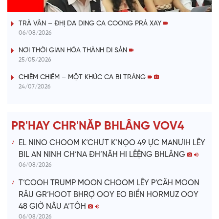
VÀI PHÚT DÀNH CHO QUẢNG BÁ
a
TRÀ VÂN – ĐHỊ DA DING CA COONG PRÁ XAY
y
06/08/2026
V
NƠI THỜI GIAN HÓA THÀNH DI SẢN
25/05/2026
i
CHIÊM CHIÊM – MỘT KHÚC CA BI TRÁNG
24/07/2026
d
e
PR'HAY CHR'NĂP BHLÂNG VOV4
o
EL NINO CHOOM K’CHƯT K’NỌO 49 ỰC MANƯIH LÊY
BIL AN NINH CH’NA ĐH’NĂH HI LÊỆNG BHLÂNG
06/08/2026
T’COOH TRUMP MOON CHOOM LÊY P’CĂH MOON
RÂU GR’HOOT BHRỢ OOY EO BIỂN HORMUZ OOY
48 GIỜ NÂU A’TÔH
06/08/2026