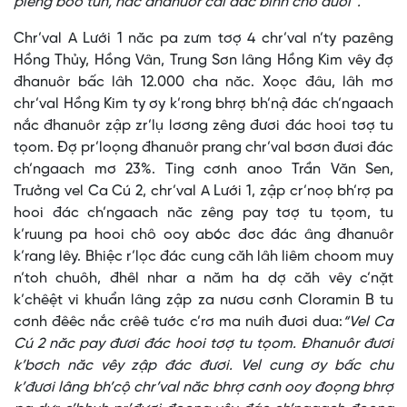
pleng boo tuh, năc đhanuôr câl đác bình chô đươi”.
Chr’val A Lưới 1 năc pa zưm tơợ 4 chr’val n’ty pazêng
Hồng Thủy, Hồng Vân, Trung Sơn lâng Hồng Kim vêy đợ
đhanuôr bấc lâh 12.000 cha năc. Xoọc đâu, lâh mơ
chr’val Hồng Kim ty ơy k’rong bhrợ bh’nậ đác ch’ngaach
nắc đhanuôr zập zr’lụ lơơng zêng đươi đác hooi tơợ tu
tọom. Đợ pr’loọng đhanuôr prang chr’val bơơn đươi đác
ch’ngaach mơ 23%. Ting cơnh anoo Trần Văn Sen,
Trưởng vel Ca Cú 2, chr’val A Lưới 1, zập cr’noọ bh’rợ pa
hooi đác ch’ngaach năc zêng pay tơợ tu tọom, tu
k’ruung pa hooi chô ooy abóc đơc đác âng đhanuôr
k’rang lêy. Bhiệc r’lọc đác cung căh lâh liêm choom muy
n’toh chuôh, đhêl nhar a năm ha dợ căh vêy c’nặt
k’chêệt vi khuẩn lâng zập za nươu cơnh Cloramin B tu
cơnh đêêc nắc crêê tước c’rơ ma nưih đươi dua:
“Vel Ca
Cú 2 năc pay đươi đác hooi tơợ tu tọom. Đhanuôr đươi
k’bơch năc vêy zập đác đươi. Vel cung ơy bấc chu
k’đươi lâng bh’cộ chr’val năc bhrợ cơnh ooy đoọng bhrợ