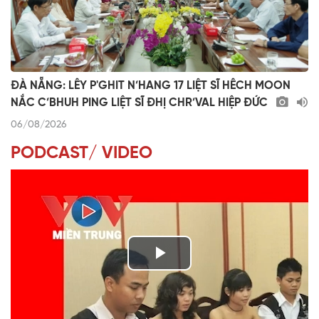
ĐÀ NẴNG: LÊY P'GHIT N’HANG 17 LIỆT SĨ HÊCH MOON
NẮC C’BHUH PING LIỆT SĨ ĐHỊ CHR’VAL HIỆP ĐỨC
06/08/2026
PODCAST/ VIDEO
P
l