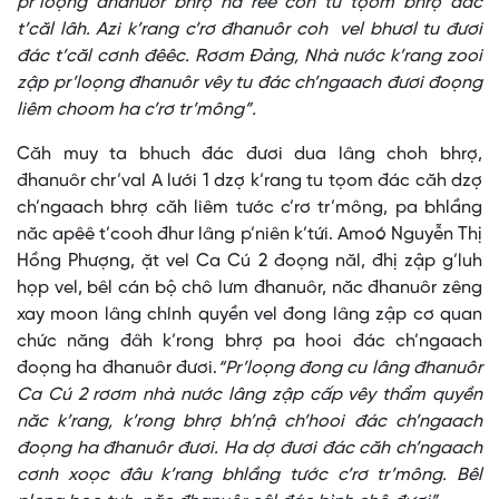
pr’loọng đhanuôr bhrợ ha rêê coh tu tọom bhrợ đác
t’căl lâh. Azi k’rang c’rơ đhanuôr coh vel bhươl tu đươi
đác t’căl cơnh đêêc. Rơơm Đảng, Nhà nước k’rang zooi
zập pr’loọng đhanuôr vêy tu đác ch’ngaach đươi đoọng
liêm choom ha c’rơ tr’mông”.
Căh muy ta bhuch đác đươi dua lâng choh bhrợ,
đhanuôr chr’val A lưới 1 dzợ k’rang tu tọom đác căh dzợ
ch’ngaach bhrợ căh liêm tước c’rơ tr’mông, pa bhlầng
năc apêê t’cooh đhur lâng p’niên k’tứi. Amoó Nguyễn Thị
Hồng Phượng, ặt vel Ca Cú 2 đoọng năl, đhị zập g’luh
họp vel, bêl cán bộ chô lưm đhanuôr, năc đhanuôr zêng
xay moon lâng chính quyền vel đong lâng zập cơ quan
chức năng đâh k’rong bhrợ pa hooi đác ch’ngaach
đoọng ha đhanuôr đươi.
“Pr’loọng đong cu lâng đhanuôr
Ca Cú 2 rơơm nhà nước lâng zập cấp vêy thẩm quyền
năc k’rang, k’rong bhrợ bh’nậ ch’hooi đác ch’ngaach
đoọng ha đhanuôr đươi. Ha dợ đươi đác căh ch’ngaach
cơnh xoọc đâu k’rang bhlầng tước c’rơ tr’mông. Bêl