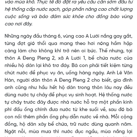
vào mùa khô. Thực tế đó đặt ra yêu cầu cần sớm đầu tư
hệ thống cấp nước sạch, góp phần nâng cao chất lượng
cuộc sống và bảo đảm sức khỏe cho đồng bào vùng
cao nơi đây.
Những ngày đầu tháng 6, vùng cao A Lưới nắng gay gắt,
từng đợt gió thổi qua mang theo hơi nóng hầm hập
càng làm cho không khí trở nên oi bức. Thế nhưng, tại
thôn A Đeng Pleng 2, xã A Lưới 1, bể chứa nước của
nhiều hộ dân lại khô trơ đáy. Bà con phải tiết kiệm từng
chút nước để phục vụ ăn, uống hàng ngày. Anh Lê Văn
Hàn, người dân thôn A Đeng Pleng 2 cho biết, gia đình
anh cũng như hầu hết hộ dân trong thôn lâu nay đều
dùng nước tự chảy để phục vụ sinh hoạt. Hệ thống nước
tự chảy trước đây được nhà nước hỗ trợ một phần kinh
phí đấu ống chính đưa nước từ khe suối về, sau đó bà
con nối thêm phần ống phụ dẫn nước về nhà. Mỗi cộng
đồng, hộ dân xây bể chứa, trữ nước dùng quanh năm.
Ngặt nỗi, mùa mưa thì nước đục ngầu, mùa nắng lại