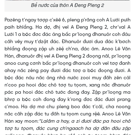
Bể nước của thôn A Đeng Pleng 2
Pazêng t’ngay tơợp c’xêê 6, pleng p’răng coh A Lưới pưih
paih bhlầng. Ha dợ, đhị vel A Đeng Pleng 2, chr’val A
Lưới 1 a bóc đơc đác âng bấc pr’loọng đhanuôr coh đâu
căh vêy muy t’dzật đác. Đhanuôr đươi dua đác k’bơch
bhlầng đoọng zập uh zêệ ch’na, đác âm. Anoo Lê Văn
Hàn, đhanuôr đhị vel A Đeng Pleng 2 đoọng năl, pr’loọng
anoo cung cơnh bấc pr’loọng đhanuôr coh vel tơợ đanh
ahay năc zêng pay đươi đác tơợ a bóc đoọng đươi. A
bóc đác nâu năc âng nhà nước zooi muy đăh zên câl
n’coo pa hooi đác chô tơợ tu tọom, xang năc đhanuôr
pác pa hooi đác chô tước đong đay. Zập pr’loọng ma
bhrợ a bóc coh đong đay k’rong đơc đác đươi prang
c’moo. Ha dợ mơ chu pleng boo đác t’căl, cha noong
năc căh zập đác tu đăh tu tọom cung rệê. Anoo Lê Văn
Hàn xay moon:
“Lalăm a hay, a zi đươi đác pa hooi chô
tơợ tu tọom, đác cung ch’ngaach ha dợ đăn đâu zập