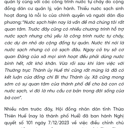
quản lý cùng với các công trình nước tự chảy do cộng
đồng dân cư quản lý, vận hành. Thiếu nước sạch sinh
hoạt đang là nỗi lo của chính quyền và người dân địa
phương:
“Nước sạch hiện nay là vấn đề mà chúng tôi rất
quan tâm. Trước đây cũng có nhiều chương trình hỗ trợ
nước sạch nhưng chủ yếu là công trình nước tự chảy,
các dự án nhỏ do cộng đồng tự quản. Nước thì nói là
nước sạch nhưng có có sạch đâu. Ngay cả trụ sở cơ
quan Đảng của xã mọi sinh hoạt đều phải dùng nước
bình hết, rất khó khăn. Vừa rồi sau khi làm việc với
Thường trực Thành ủy Huế thì cũng rất mừng là đã có
kết luận của đồng chí Bí thư Thành ủy. Xã cũng mong
sớm có sự quan tâm của thành phố để cho bà con có
nước sạch, vì đó là nhu cầu cơ bản trong đời sống của
bà con”.
Nhiều năm trước đây, Hội đồng nhân dân tỉnh Thừa
Thiên Huế (nay là thành phố Huế) đã ban hành Nghị
quyết số 101 ngày 7/12/2023 về việc điều chỉnh chủ