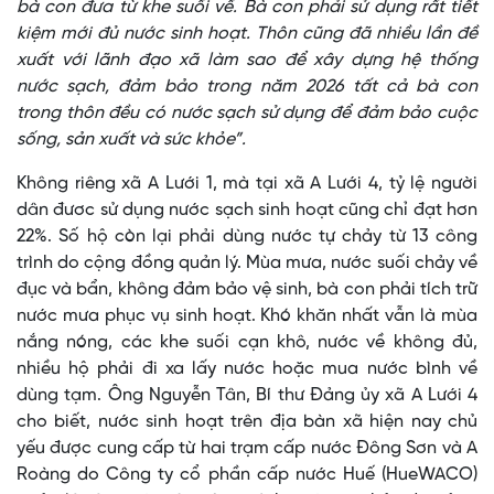
bà con đưa từ khe suối về. Bà con phải sử dụng rất tiết
kiệm mới đủ nước sinh hoạt. Thôn cũng đã nhiều lần đề
xuất với lãnh đạo xã làm sao để xây dựng hệ thống
nước sạch, đảm bảo trong năm 2026 tất cả bà con
trong thôn đều có nước sạch sử dụng để đảm bảo cuộc
sống, sản xuất và sức khỏe”.
Không riêng xã A Lưới 1, mà tại xã A Lưới 4, tỷ lệ người
dân đươc sử dụng nước sạch sinh hoạt cũng chỉ đạt hơn
22%. Số hộ còn lại phải dùng nước tự chảy từ 13 công
trình do cộng đồng quản lý. Mùa mưa, nước suối chảy về
đục và bẩn, không đảm bảo vệ sinh, bà con phải tích trữ
nước mưa phục vụ sinh hoạt. Khó khăn nhất vẫn là mùa
nắng nóng, các khe suối cạn khô, nước về không đủ,
nhiều hộ phải đi xa lấy nước hoặc mua nước bình về
dùng tạm. Ông Nguyễn Tân, Bí thư Đảng ủy xã A Lưới 4
cho biết, nước sinh hoạt trên địa bàn xã hiện nay chủ
yếu được cung cấp từ hai trạm cấp nước Đông Sơn và A
Roàng do Công ty cổ phần cấp nước Huế (HueWACO)