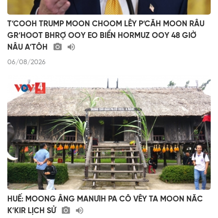
T’COOH TRUMP MOON CHOOM LÊY P’CĂH MOON RÂU
GR’HOOT BHRỢ OOY EO BIỂN HORMUZ OOY 48 GIỜ
NÂU A’TÔH
06/08/2026
HUẾ: MOONG ÂNG MANƯIH PA CÔ VÊY TA MOON NĂC
K’KIR LỊCH SỬ