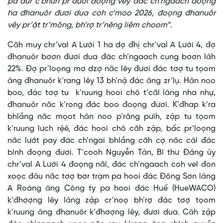
pa dưr c’bhuh pr’đươi đoọng vêy đác ch’ngaach đoọng
ha đhanuôr đươi dua coh c’moo 2026, đoọng đhanuôr
vêy pr’ặt tr’mông, bh’rợ tr’nêng liêm choom”.
Căh muy chr’val A Lưới 1 ha dợ đhị chr’val A Lưới 4, đợ
đhanuôr bơơn đươi dua đác ch’ngaach cung bơơn lâh
22%. Đợ pr’loọng mơ dzợ năc lêy đươi đác tơợ tu tọom
âng đhanuôr k’rang lêy 13 bh’nậ đác âng zr’lụ. Hân noo
boo, đác tơợ tu k’ruung hooi chô t’căl lâng nha nhự,
đhanuôr năc k’rong đác boo đoọng đươi. K’đhap k’ra
bhlầng năc mọot hân noo p’răng pưih, zập tu tọom
k’ruung lưch rệê, đác hooi chô căh zập, bấc pr’loọng
năc lướt pay đác ch’ngai bhlầng căh cợ năc câl đác
bình đoọng đươi. T’cooh Nguyễn Tân, Bí thư Đảng ủy
chr’val A Lưới 4 đoọng năl, đác ch’ngaach coh vel đon
xoọc đâu năc tơợ bơr trạm pa hooi đác Đông Sơn lâng
A Roàng âng Công ty pa hooi đác Huế (HueWACO)
k’đhơợng lêy lâng zập cr’noọ bh’rợ đác tơợ tọom
k’ruung âng đhanuôr k’đhơợng lêy, đươi dua. Câh zập