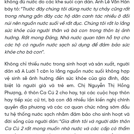
không đủ nước do các khe suối cạn dần. Anh Lê Văn Hàn
bày tỏ:
“Trước đây chúng tôi dùng nước tự chảy cũng rất
trong nhưng gần đây các hộ dân canh tác nhiều ở đồi
núi nên nguồn nước suối về rất đục. Chúng tôi rất lo lắng
sức khỏe của người thân và bà con trong thôn bị ảnh
hưởng. Rất mong Đảng, Nhà nước quan tâm hỗ trợ cho
các hộ có nguồn nước sạch sử dụng để đảm bảo sức
khỏe cho bà con”.
Không chỉ thiếu nước trong sinh hoạt và sản xuất, người
dân xã A Lưới 1 còn lo lắng nguồn nước suối không hợp
vệ sinh sẽ ảnh hưởng đến sức khỏe của gia đình, đặc
biệt là người già và trẻ em. Chị Nguyễn Thị Hồng
Phượng, ở thôn Ca Cú 2 cho hay, tại các cuộc họp thôn
hay tiếp xúc cử tri, bà con đã nhiều lần kiến nghị chính
quyền địa phương và các cơ quan chức năng sớm đầu
tư hệ thống nước sạch nhằm đảm bảo cho sinh hoạt và
đời sống của người dân:
“Gia đình tôi và người dân thôn
Ca Cú 2 rất mong muốn nhà nước và các cấp có thẩm