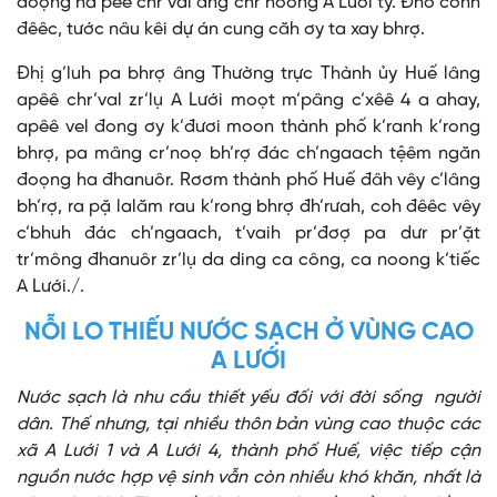
đoọng ha pêê chr’val âng chr’hoong A Lưới ty. Đhơ cơnh
đêêc, tước nâu kêi dự án cung căh ơy ta xay bhrợ.
Đhị g’luh pa bhrợ âng Thường trực Thành ủy Huế lâng
apêê chr’val zr’lụ A Lưới moọt m’pâng c’xêê 4 a ahay,
apêê vel đong ơy k’đươi moon thành phố k’ranh k’rong
bhrợ, pa mâng cr’noọ bh’rợ đác ch’ngaach tệêm ngăn
đoọng ha đhanuôr. Rơơm thành phố Huế đâh vêy c’lâng
bh’rợ, ra pặ lalăm rau k’rong bhrợ đh’rưah, coh đêêc vêy
c’bhuh đác ch’ngaach, t’vaih pr’đơợ pa dưr pr’ặt
tr’mông đhanuôr zr’lụ da ding ca công, ca noong k’tiếc
A Lưới./.
NỖI LO THIẾU NƯỚC SẠCH Ở VÙNG CAO
A LƯỚI
Nước sạch là nhu cầu thiết yếu đối với đời sống người
dân. Thế nhưng, tại nhiều thôn bản vùng cao thuộc các
xã A Lưới 1 và A Lưới 4, thành phố Huế, việc tiếp cận
nguồn nước hợp vệ sinh vẫn còn nhiều khó khăn, nhất là