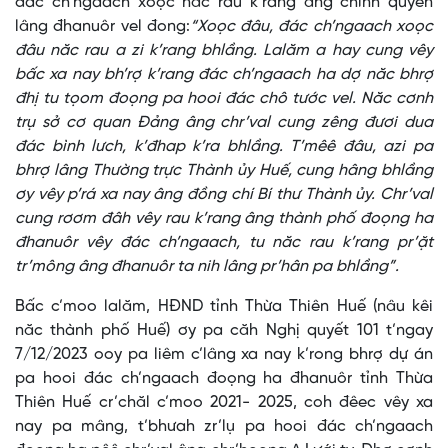
đác ch’ngaach xoọc năc rau k’rang âng chính quyền
lâng đhanuôr vel đong:
“Xoọc đâu, đác ch’ngaach xoọc
đâu năc rau a zi k’rang bhlầng. Lalăm a hay cung vêy
bấc xa nay bh’rợ k’rang đác ch’ngaach ha dợ năc bhrợ
đhị tu tọom đoọng pa hooi đác chô tước vel. Năc cơnh
trụ sở cơ quan Đảng âng chr’val cung zêng đươi dua
đác bình lưch, k’đhap k’ra bhlầng. T’mêê đâu, azi pa
bhrợ lâng Thường trực Thành ủy Huế, cung hâng bhlầng
ơy vêy p’rá xa nay âng đồng chí Bí thư Thành ủy. Chr’val
cung rơơm đâh vêy rau k’rang âng thành phố đoọng ha
đhanuôr vêy đác ch’ngaach, tu năc rau k’rang pr’ặt
tr’mông âng đhanuôr ta nih lâng pr’hân pa bhlầng”.
Bấc c’moo lalăm, HĐND tỉnh Thừa Thiên Huế (nâu kêi
năc thành phố Huế) ơy pa căh Nghị quyết 101 t’ngay
7/12/2023 ooy pa liêm c’lâng xa nay k’rong bhrợ dự án
pa hooi đác ch’ngaach đoọng ha đhanuôr tỉnh Thừa
Thiên Huế cr’chăl c’moo 2021- 2025, coh đêec vêy xa
nay pa mâng, t’bhưah zr’lụ pa hooi đác ch’ngaach