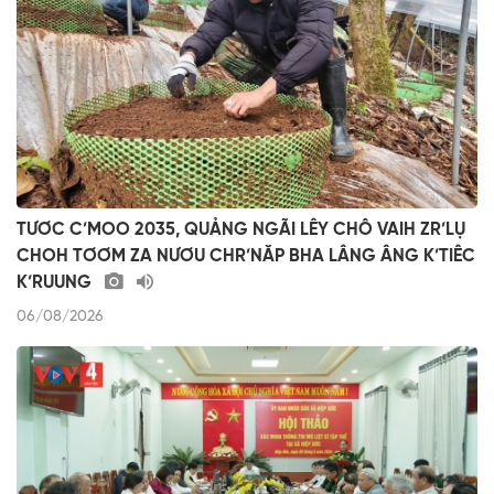
TƯƠC C’MOO 2035, QUẢNG NGÃI LÊY CHÔ VAIH ZR’LỤ
CHOH TƠƠM ZA NƯƠU CHR’NĂP BHA LÂNG ÂNG K’TIÊC
K’RUUNG
06/08/2026