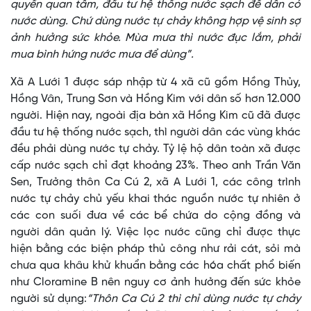
quyền quan tâm, đầu tư hệ thống nước sạch để dân có
nước dùng. Chứ dùng nước tự chảy không hợp vệ sinh sợ
ảnh hưởng sức khỏe. Mùa mưa thì nước đục lắm, phải
mua bình hứng nước mưa để dùng”.
Xã A Lưới 1 được sáp nhập từ 4 xã cũ gồm Hồng Thủy,
Hồng Vân, Trung Sơn và Hồng Kim với dân số hơn 12.000
người. Hiện nay, ngoài địa bàn xã Hồng Kim cũ đã được
đầu tư hệ thống nước sạch, thì người dân các vùng khác
đều phải dùng nước tự chảy. Tỷ lệ hộ dân toàn xã được
cấp nước sạch chỉ đạt khoảng 23%. Theo anh Trần Văn
Sen, Trưởng thôn Ca Cú 2, xã A Lưới 1, các công trình
nước tự chảy chủ yếu khai thác nguồn nước tự nhiên ở
các con suối đưa về các bể chứa do cộng đồng và
người dân quản lý. Việc lọc nước cũng chỉ được thực
hiện bằng các biện pháp thủ công như rải cát, sỏi mà
chưa qua khâu khử khuẩn bằng các hóa chất phổ biến
như Cloramine B nên nguy cơ ảnh hưởng đến sức khỏe
người sử dụng:
“Thôn Ca Cú 2 thì chỉ dùng nước tự chảy