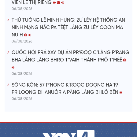
VIÊN LÊ THỊ RIÊNG
06/08/2026
THỦ TƯỚNG LÊ MINH HƯNG: ZƯ LÊY HỆ THỐNG AN
NINH MẠNG NẮC PA TÊỆT LÂNG ZƯ LÊY COON MA
NƯIH
06/08/2026
QUỐC HỘI PRÁ XAY DỰ ÁN PR’ĐƠỢ C’LÂNG P’RANG
BHA LẦNG LÂNG BHRỢ T’VAIH THÀNH PHỐ T’MÊÊ
06/08/2026
SÔNG KÔN: 57 P’NONG K’ROỌC ĐOỌNG HA 19
PR’LOỌNG ĐHANUÔR A PĂNG LÂNG BHLÔ BỀN
06/08/2026