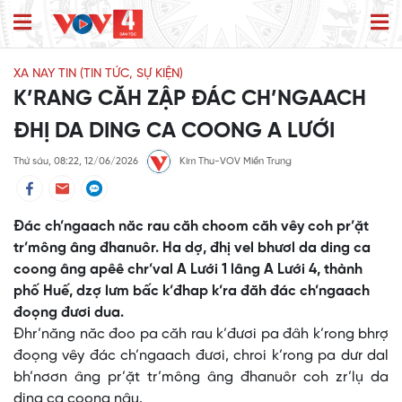
XA NAY TIN (TIN TỨC, SỰ KIỆN)
K’RANG CĂH ZẬP ĐÁC CH’NGAACH
ĐHỊ DA DING CA COONG A LƯỚI
Thứ sáu, 08:22, 12/06/2026
Kim Thu-VOV Miền Trung
Đác ch’ngaach năc rau căh choom căh vêy coh pr’ặt
tr’mông âng đhanuôr. Ha dợ, đhị vel bhươl da ding ca
coong âng apêê chr’val A Lưới 1 lâng A Lưới 4, thành
phố Huế, dzợ lưm bấc k’đhap k’ra đăh đác ch’ngaach
đoọng đươi dua.
Đhr’năng năc đoo pa căh rau k’đươi pa đâh k’rong bhrợ
đoọng vêy đác ch’ngaach đươi, chroi k’rong pa dưr dal
bh’nơơn âng pr’ặt tr’mông âng đhanuôr coh zr’lụ da
ding ca coong nâu.