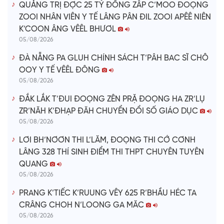
QUẢNG TRỊ ĐỢC 25 TỶ ĐỒNG ZÂP C’MOO ĐOỌNG
ZOOI NHÂN VIÊN Y TẾ LÂNG PÂN ĐIL ZOOI APÊÊ NIÊN
K’COON ÂNG VÊÊL BHƯƠL
05/08/2026
ĐÀ NẴNG PA GLUH CHÍNH SÁCH T’PÂH BAC SĨ CHÔ
OOY Y TẾ VÊÊL ĐÔNG
05/08/2026
ĐẮK LẮK T’ĐUI ĐOỌNG ZÊN PRẶ ĐOỌNG HA ZR’LỤ
ZR’NĂH K’ĐHẠP ĐĂH CHUYỂN ĐỔI SỐ GIÁO DỤC
05/08/2026
LƠI BH’NƠƠN THI L’LĂM, ĐOỌNG THI CỚ CƠNH
LÂNG 328 THÍ SINH ĐIỂM THI THPT CHUYÊN TUYÊN
QUANG
05/08/2026
PRANG K’TIẾC K’RUUNG VÊY 625 R’BHẦU HÉC TA
CRÂNG CHOH N’LOONG GA MĂC
05/08/2026