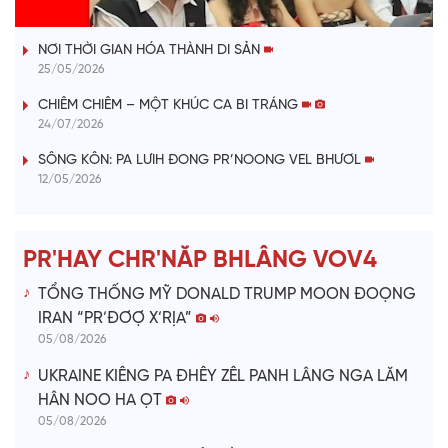
VÀI PHÚT DÀNH CHO QUẢNG BÁ
a
NƠI THỜI GIAN HÓA THÀNH DI SẢN
y
25/05/2026
V
CHIÊM CHIÊM – MỘT KHÚC CA BI TRÁNG
24/07/2026
i
SÔNG KÔN: PA LƯIH ĐONG PR’NOONG VEL BHƯƠL
12/05/2026
d
e
PR'HAY CHR'NĂP BHLÂNG VOV4
o
TỔNG THỐNG MỸ DONALD TRUMP MOON ĐOỌNG
IRAN “PR’ĐƠỢ X’RỊA”
05/08/2026
UKRAINE KIÊNG PA ĐHÊY ZÊL PANH LÂNG NGA LĂM
HÂN NOO HA ỌT
05/08/2026