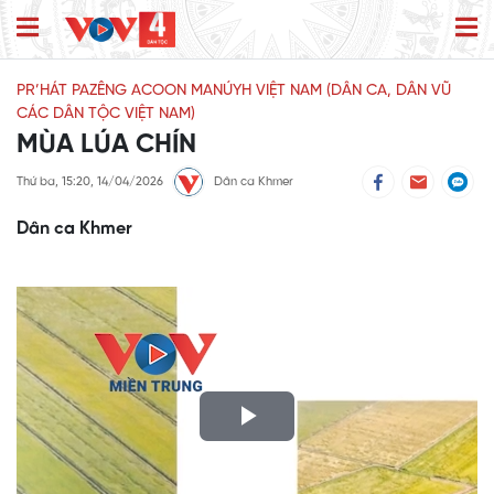
PR’HÁT PAZÊNG ACOON MANÚYH VIỆT NAM (DÂN CA, DÂN VŨ
CÁC DÂN TỘC VIỆT NAM)
MÙA LÚA CHÍN
Thứ ba, 15:20, 14/04/2026
Dân ca Khmer
Dân ca Khmer
Play
Video