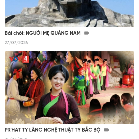
Bài chòi: NGƯỜI MẸ QUẢNG NAM
27/07/2026
PR'HAT TY LÂNG NGHỆ THUẬT TY BẮC BỘ