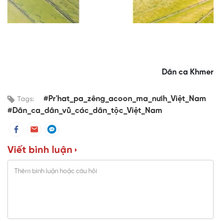
Dân ca Khmer
#Pr'hat_pa_zêng_acoon_ma_nưih_Việt_Nam
Tags:
#Dân_ca_dân_vũ_các_dân_tộc_Việt_Nam
Viết bình luận