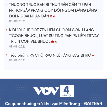
THƯỜNG TRỰC BAN BÍ THƯ TRẦN CẨM TÚ PÂH
PR’HỌP ZÂP PRANG OOY ĐỐI NGOẠI ĐẢNG LÂNG
ĐỐI NGOẠI NHÂN DÂN
05/08/2026
K’ĐƯƠI CHROOT ZÊN LIÊM CHOOM CƠNH LÂNG
T’COOH BHƯƠL, LUẬT SƯ TING PÂH PA LIÊM TR’VAY
TR’LIN COH VEL BHƯƠL
05/08/2026
Tiểu phẩm: PA CHÔ RAU N’LẾT ÂNG ĐAY BHRỢ
05/08/2026
Cơ quan thường trú khu vực Miền Trung - Đài TNVN