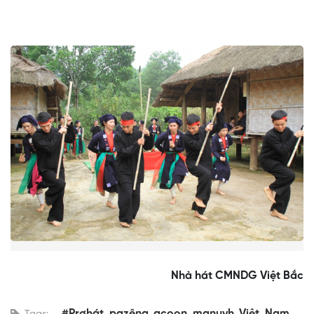
Nhà hát CMNDG Việt Bắc
#Prơhát_pazêng_acoon_manuyh_Việt_Nam