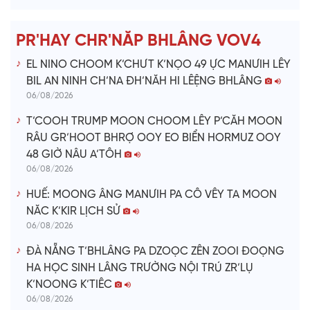
d
e
PR'HAY CHR'NĂP BHLÂNG VOV4
o
EL NINO CHOOM K’CHƯT K’NỌO 49 ỰC MANƯIH LÊY
BIL AN NINH CH’NA ĐH’NĂH HI LÊỆNG BHLÂNG
06/08/2026
T’COOH TRUMP MOON CHOOM LÊY P’CĂH MOON
RÂU GR’HOOT BHRỢ OOY EO BIỂN HORMUZ OOY
48 GIỜ NÂU A’TÔH
06/08/2026
HUẾ: MOONG ÂNG MANƯIH PA CÔ VÊY TA MOON
NĂC K’KIR LỊCH SỬ
06/08/2026
ĐÀ NẴNG T’BHLÂNG PA DZOỌC ZÊN ZOOI ĐOỌNG
HA HỌC SINH LÂNG TRƯỜNG NỘI TRÚ ZR’LỤ
K’NOONG K’TIÊC
06/08/2026