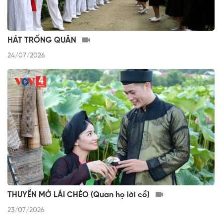
HÁT TRỐNG QUÂN
24/07/2026
THUYỀN MỞ LÁI CHÈO (Quan họ lời cổ)
23/07/2026