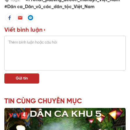
Tags:
#Dân ca_Dân_vũ_các_dân_tộc_Việt_Nam
Viết bình luận
TIN CÙNG CHUYÊN MỤC