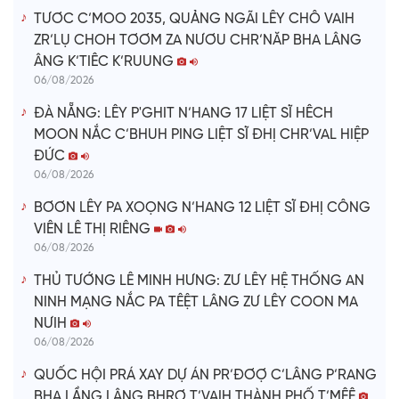
TƯƠC C’MOO 2035, QUẢNG NGÃI LÊY CHÔ VAIH
ZR’LỤ CHOH TƠƠM ZA NƯƠU CHR’NĂP BHA LÂNG
ÂNG K’TIÊC K’RUUNG
06/08/2026
ĐÀ NẴNG: LÊY P'GHIT N’HANG 17 LIỆT SĨ HÊCH
MOON NẮC C’BHUH PING LIỆT SĨ ĐHỊ CHR’VAL HIỆP
ĐỨC
06/08/2026
BƠƠN LÊY PA XOỌNG N’HANG 12 LIỆT SĨ ĐHỊ CÔNG
VIÊN LÊ THỊ RIÊNG
06/08/2026
THỦ TƯỚNG LÊ MINH HƯNG: ZƯ LÊY HỆ THỐNG AN
NINH MẠNG NẮC PA TÊỆT LÂNG ZƯ LÊY COON MA
NƯIH
06/08/2026
QUỐC HỘI PRÁ XAY DỰ ÁN PR’ĐƠỢ C’LÂNG P’RANG
BHA LẦNG LÂNG BHRỢ T’VAIH THÀNH PHỐ T’MÊÊ