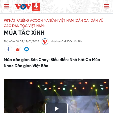
PR’HÁT PAZÊNG ACOON MANÚYH VIỆT NAM (DÂN CA, DÂN VŨ
CÁC DÂN TỘC VIỆT NAM)
MÚA TẮC XÌNH
Thứ năm, 10:05, 15/01/2026
Nhà hát CMNDG Việt Bắc
Múa dân gian Sán Chay; Biểu diễn: Nhà hát Ca Múa
Nhạc Dân gian Việt Bắc