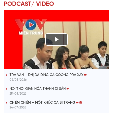
PODCAST/ VIDEO
P
l
VÀI PHÚT DÀNH CHO QUẢNG BÁ
a
TRÀ VÂN – ĐHỊ DA DING CA COONG PRÁ XAY
y
06/08/2026
V
NƠI THỜI GIAN HÓA THÀNH DI SẢN
25/05/2026
i
CHIÊM CHIÊM – MỘT KHÚC CA BI TRÁNG
24/07/2026