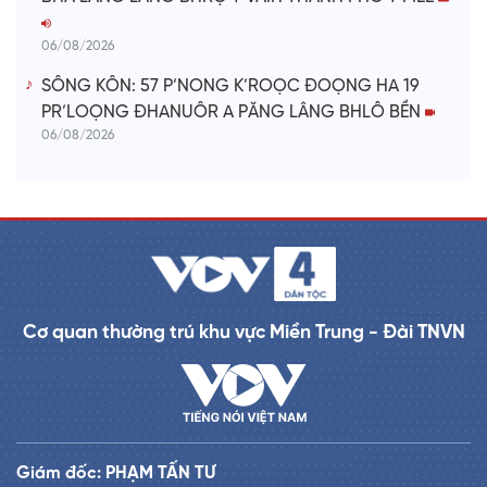
06/08/2026
SÔNG KÔN: 57 P’NONG K’ROỌC ĐOỌNG HA 19
PR’LOỌNG ĐHANUÔR A PĂNG LÂNG BHLÔ BỀN
06/08/2026
Cơ quan thường trú khu vực Miền Trung - Đài TNVN
Giám đốc: PHẠM TẤN TƯ