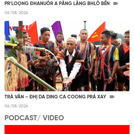
PR’LOỌNG ĐHANUÔR A PĂNG LÂNG BHLÔ BỀN
06/08/2026
TRÀ VÂN – ĐHỊ DA DING CA COONG PRÁ XAY
06/08/2026
PODCAST/ VIDEO