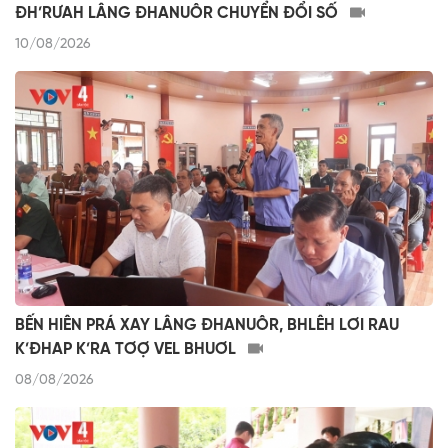
ĐH’RƯAH LÂNG ĐHANUÔR CHUYỂN ĐỔI SỐ
10/08/2026
BẾN HIÊN PRÁ XAY LÂNG ĐHANUÔR, BHLÊH LƠI RAU
K’ĐHAP K’RA TƠỢ VEL BHUƠL
08/08/2026