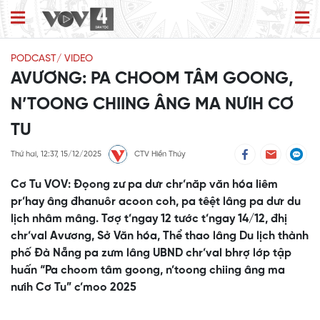
PODCAST/ VIDEO
AVƯƠNG: PA CHOOM TÂM GOONG,
N’TOONG CHIING ÂNG MA NƯIH CƠ
TU
Thứ hai, 12:37, 15/12/2025
CTV Hiền Thúy
Cơ Tu VOV: Đọong zư pa dưr chr’năp văn hóa liêm
pr’hay âng đhanuôr acoon coh, pa têệt lâng pa dưr du
lịch nhâm mâng. Tơợ t’ngay 12 tước t’ngay 14/12, đhị
chr’val Avương, Sở Văn hóa, Thể thao lâng Du lịch thành
phố Đà Nẵng pa zưm lâng UBND chr’val bhrợ lớp tập
huấn “Pa choom tâm goong, n’toong chiing âng ma
nưih Cơ Tu” c’moo 2025