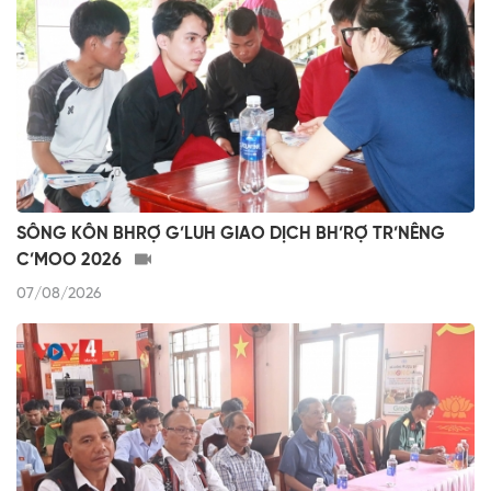
SÔNG KÔN BHRỢ G’LUH GIAO DỊCH BH’RỢ TR’NÊNG
C’MOO 2026
07/08/2026