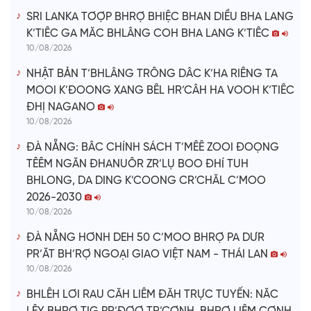
o
SRI LANKA TƠỢP BHRỢ BHIỆC BHAN DIỀU BHA LANG
K’TIÊC GA MĂC BHLÂNG COH BHA LANG K’TIÊC
10/08/2026
NHẬT BẢN T’BHLÂNG TRÔNG DÂC K’HA RIÊNG TA
MOOI K’ĐOONG XANG BÊL HR’CÂH HA VOOH K’TIÊC
ĐHỊ NAGANO
10/08/2026
ĐÀ NẴNG: BÂC CHÍNH SÁCH T’MÊÊ ZOOI ĐOỌNG
TÊÊM NGĂN ĐHANUÔR ZR’LỤ BOO ĐHÍ TUH
BHLONG, DA DING K’COONG CR’CHĂL C’MOO
2026-2030
10/08/2026
ĐÀ NẴNG HƠNH DEH 50 C’MOO BHRỢ PA DƯR
PR’ĂT BH’RỢ NGOẠI GIAO VIỆT NAM - THÁI LAN
10/08/2026
BHLÊH LƠI RAU CĂH LIÊM ĐĂH TRỰC TUYẾN: NĂC