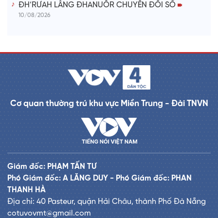
ĐH’RƯAH LÂNG ĐHANUÔR CHUYỂN ĐỔI SỐ
10/08/2026
Cơ quan thường trú khu vực Miền Trung - Đài TNVN
Giám đốc: PHẠM TẤN TƯ
Phó Giám đốc: A LĂNG DUY - Phó Giám đốc: PHAN
THANH HÀ
Địa chỉ: 40 Pasteur, quận Hải Châu, thành Phố Đà Nẵng
cotuvovmt@gmail.com