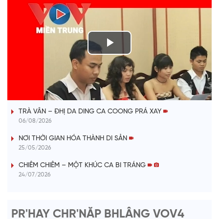
P
l
VÀI PHÚT DÀNH CHO QUẢNG BÁ
a
TRÀ VÂN – ĐHỊ DA DING CA COONG PRÁ XAY
y
06/08/2026
V
NƠI THỜI GIAN HÓA THÀNH DI SẢN
25/05/2026
i
CHIÊM CHIÊM – MỘT KHÚC CA BI TRÁNG
24/07/2026
d
e
PR'HAY CHR'NĂP BHLÂNG VOV4