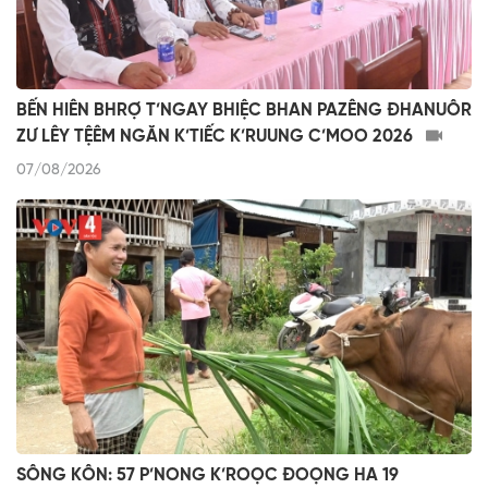
BẾN HIÊN BHRỢ T’NGAY BHIỆC BHAN PAZÊNG ĐHANUÔR
ZƯ LÊY TỆÊM NGĂN K’TIẾC K’RUUNG C’MOO 2026
07/08/2026
SÔNG KÔN: 57 P’NONG K’ROỌC ĐOỌNG HA 19