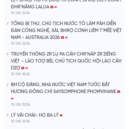
LÊY BHRỢ TIG PR’ĐƠỢ TR’CƠNH, BHRỢ LIÊM CƠNH
ĐHR’NĂNG LALUA
10/08/2026
TỔNG BÍ THƯ, CHỦ TỊCH NƯỚC TÔ LÂM PÂH DIỄN
ĐÀN CÔNG NGHỆ, XĂL BHRỢ CƠNH LIÊM T’MÊÊ VIỆT
NAM - AUSTRALIA 2026
10/08/2026
TRUYỀN THÔNG ZR’LỤ PA CĂH CHR’NĂP ZR’ZIÊNG
VIỆT – LÀO TƠỢ BÊL CHỦ TỊCH QUỐC HỘI LÀO CĂH
DZỢ
10/08/2026
BH’CỘ ĐẢNG, NHÀ NƯỚC VIỆT NAM TƯỚC BẮT
HƯƠNG ĐỒNG CHÍ SAYSOMPHONE PHOMVIHANE
10/08/2026
LÝ VÃI CHÀI- HÒ BA LÝ
10/08/2026