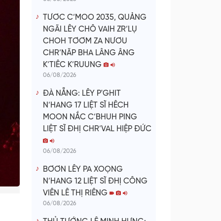
TƯƠC C’MOO 2035, QUẢNG
NGÃI LÊY CHÔ VAIH ZR’LỤ
CHOH TƠƠM ZA NƯƠU
CHR’NĂP BHA LÂNG ÂNG
K’TIÊC K’RUUNG
06/08/2026
ĐÀ NẴNG: LÊY P'GHIT
N’HANG 17 LIỆT SĨ HÊCH
MOON NẮC C’BHUH PING
LIỆT SĨ ĐHỊ CHR’VAL HIỆP ĐỨC
06/08/2026
BƠƠN LÊY PA XOỌNG
N’HANG 12 LIỆT SĨ ĐHỊ CÔNG
VIÊN LÊ THỊ RIÊNG
06/08/2026