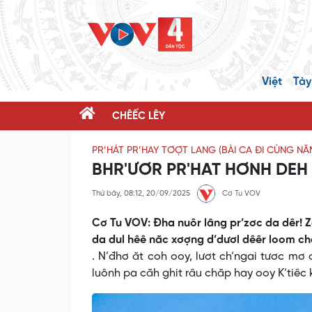
Việt
Tày
CHÊẾC LÊY
PR’HÁT PR’HAY TƠỢT LANG (BÀI CA ĐI CÙNG N
BHR'ƯƠR PR'HAT HƠNH DEH
Thứ bảy, 08:12, 20/09/2025
Cơ Tu VOV
Cơ Tu VOV: Đha nuôr lâng pr’zơc da dêr! Z
da dul hêê năc xơợng d’dươl dêêr loom chă
. N’đhơ ăt coh ooy, lươt ch’ngai tươc mơ
luônh pa căh ghit râu chăp hay ooy K’tiêc 