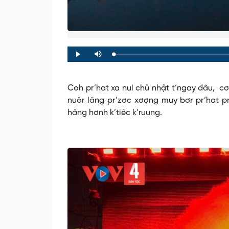
Loaded
:
Progress
:
Play
Mute
0%
0%
Coh pr’hat xa nul chủ nhật t’ngay đâu, c
nuôr lâng pr’zơc xơợng muy bơr pr’hat pr
hâng hơnh k’tiêc k’ruung.