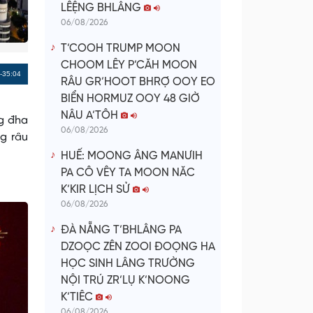
LÊỆNG BHLÂNG
06/08/2026
T’COOH TRUMP MOON
CHOOM LÊY P’CĂH MOON
Remaining
-35:04
RÂU GR’HOOT BHRỢ OOY EO
Time
BIỂN HORMUZ OOY 48 GIỜ
NÂU A’TÔH
ng đha
06/08/2026
ng râu
HUẾ: MOONG ÂNG MANƯIH
PA CÔ VÊY TA MOON NĂC
K’KIR LỊCH SỬ
06/08/2026
ĐÀ NẴNG T’BHLÂNG PA
DZOỌC ZÊN ZOOI ĐOỌNG HA
HỌC SINH LÂNG TRƯỜNG
NỘI TRÚ ZR’LỤ K’NOONG
K’TIÊC
06/08/2026