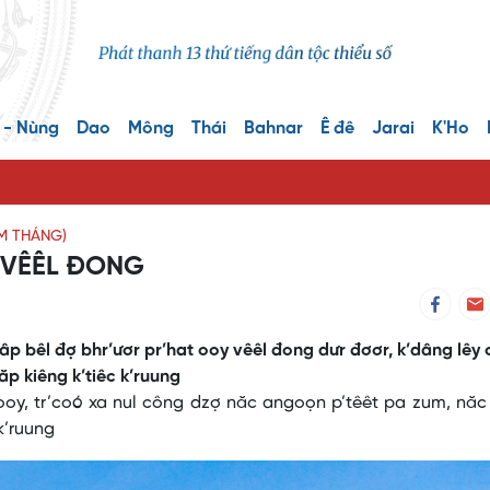
 - Nùng
Dao
Mông
Thái
Bahnar
Ê đê
Jarai
K'Ho
ĂM THÁNG)
 VÊÊL ĐONG
âp bêl đợ bhr’ươr pr’hat ooy vêêl đong dưr đơơr, k’dâng lêy
p kiêng k’tiêc k’ruung
 ooy, tr’coó xa nul công dzợ năc angoọn p’têêt pa zum, nă
k’ruung