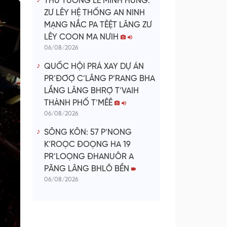
THỦ TƯỚNG LÊ MINH HƯNG:
ZƯ LÊY HỆ THỐNG AN NINH
MẠNG NẮC PA TÊỆT LÂNG ZƯ
LÊY COON MA NƯIH
06/08/2026
QUỐC HỘI PRÁ XAY DỰ ÁN
PR’ĐƠỢ C’LÂNG P’RANG BHA
LẦNG LÂNG BHRỢ T’VAIH
THÀNH PHỐ T’MÊÊ
06/08/2026
SÔNG KÔN: 57 P’NONG
K’ROỌC ĐOỌNG HA 19
PR’LOỌNG ĐHANUÔR A
PĂNG LÂNG BHLÔ BỀN
06/08/2026