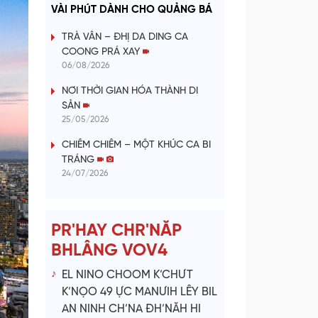
a
VÀI PHÚT DÀNH CHO QUẢNG BÁ
y
TRÀ VÂN – ĐHỊ DA DING CA
COONG PRÁ XAY
V
06/08/2026
NƠI THỜI GIAN HÓA THÀNH DI
i
SẢN
25/05/2026
d
CHIÊM CHIÊM – MỘT KHÚC CA BI
e
TRÁNG
24/07/2026
o
PR'HAY CHR'NĂP
BHLÂNG VOV4
EL NINO CHOOM K’CHƯT
K’NỌO 49 ỰC MANƯIH LÊY BIL
AN NINH CH’NA ĐH’NĂH HI