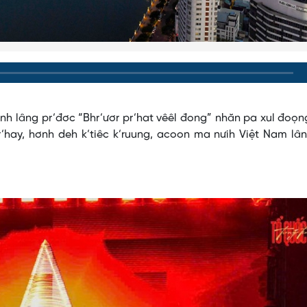
ơnh lâng pr’đơc “Bhr’ươr pr’hat vêêl đong” nhăn pa xul đoọ
’hay, hơnh deh k’tiêc k’ruung, acoon ma nưih Việt Nam lâ