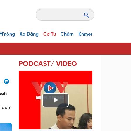
M'nông
Xơ Đăng
Cơ Tu
Chăm
Khmer
PODCAST/ VIDEO
 coh
P
c loom
l