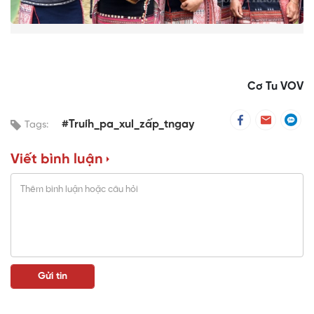
Cơ Tu VOV
#Truíh_pa_xul_zấp_tngay
Tags:
Viết bình luận