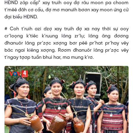
HĐND zâp cấp” xay truih ooy đợ râu moon pa choom
t’mêê đăh cơ cấu, đợ mơ manưih bơơn xay moon ứng cử
đại biểu HĐND.
# Coh t’ruih azi dzợ xay truih đợ xa nay thời sự ooy
cr’loọng k’tiêc k’ruung lâng zr’lụ; lâng âng đơơng
đhanuôr lâng pr’zợc xơợng bơr pêê pr’hat pr’hay vêy
bâc ngai kiêng xơợng. Rơơm đhanuôr lâng pr’zợc vêy
t’ngay tợơp tuần bhui har, ma mung k’rơ.