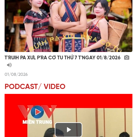
T'RUIH PA XƯL P'RA CƠ TU THỨ 7 T'NGAY 01/8/2026
01/08/2026
PODCAST/ VIDEO
P