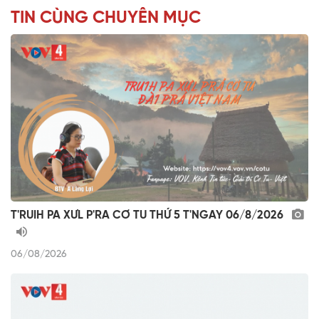
TIN CÙNG CHUYÊN MỤC
T'RUIH PA XƯL P'RA CƠ TU THỨ 5 T'NGAY 06/8/2026
06/08/2026