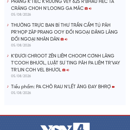
PRANG K’TIẾC K’RUUNG VÊY 625 R’BHẦU HÉC TA
CRÂNG CHOH N’LOONG GA MĂC
05/08/2026
THƯỜNG TRỰC BAN BÍ THƯ TRẦN CẨM TÚ PÂH
PR’HỌP ZÂP PRANG OOY ĐỐI NGOẠI ĐẢNG LÂNG
ĐỐI NGOẠI NHÂN DÂN
05/08/2026
K’ĐƯƠI CHROOT ZÊN LIÊM CHOOM CƠNH LÂNG
T’COOH BHƯƠL, LUẬT SƯ TING PÂH PA LIÊM TR’VAY
TR’LIN COH VEL BHƯƠL
05/08/2026
Tiểu phẩm: PA CHÔ RAU N’LẾT ÂNG ĐAY BHRỢ
05/08/2026