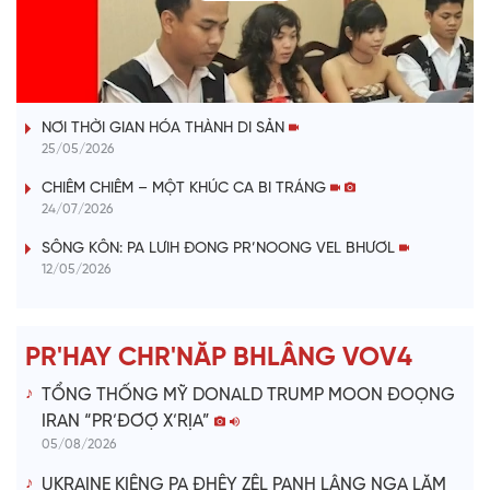
l
VÀI PHÚT DÀNH CHO QUẢNG BÁ
a
NƠI THỜI GIAN HÓA THÀNH DI SẢN
y
25/05/2026
V
CHIÊM CHIÊM – MỘT KHÚC CA BI TRÁNG
24/07/2026
i
SÔNG KÔN: PA LƯIH ĐONG PR’NOONG VEL BHƯƠL
12/05/2026
d
e
PR'HAY CHR'NĂP BHLÂNG VOV4
o
TỔNG THỐNG MỸ DONALD TRUMP MOON ĐOỌNG
IRAN “PR’ĐƠỢ X’RỊA”
05/08/2026
UKRAINE KIÊNG PA ĐHÊY ZÊL PANH LÂNG NGA LĂM