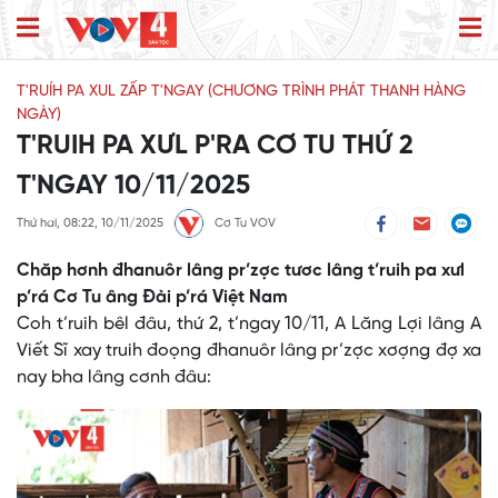
T'RUÍH PA XUL ZẤP T'NGAY (CHƯƠNG TRÌNH PHÁT THANH HÀNG
NGÀY)
T'RUIH PA XƯL P'RA CƠ TU THỨ 2
T'NGAY 10/11/2025
Thứ hai, 08:22, 10/11/2025
Cơ Tu VOV
Chăp hơnh đhanuôr lâng pr’zợc tươc lâng t’ruih pa xưl
p’rá Cơ Tu âng Đài p’rá Việt Nam
Coh t’ruih bêl đâu, thứ 2, t’ngay 10/11, A Lăng Lợi lâng A
Viết Sĩ xay truih đoọng đhanuôr lâng pr’zợc xơợng đợ xa
nay bha lâng cơnh đâu: