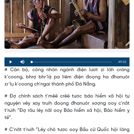
Remaining
-45:02
Loaded
:
Progress
:
Play
Mute
0%
0%
# Cán bộ, công nhân ngành điện lươt zi lâh crâng
Time
k’coong, bhrợ bhr’lậ pa liêm điện đoọng ha đhanuôr
zr’lụ k’coong ch’ngai thành phố Đà Nẵng.
# Đợ chính sách t’mêê crêê tươc bảo hiểm xã hội tự
nguyện vêy xay truih đoọng đhanuôr xơợng ooy c’năt
t’ruih “Đợ râu lêy năl ooy Bảo hiểm xã hội, Bảo hiểm y
tế”.
# C’năt t’ruih “Lêy chô tươc ooy Bầu cử Quốc hội lâng