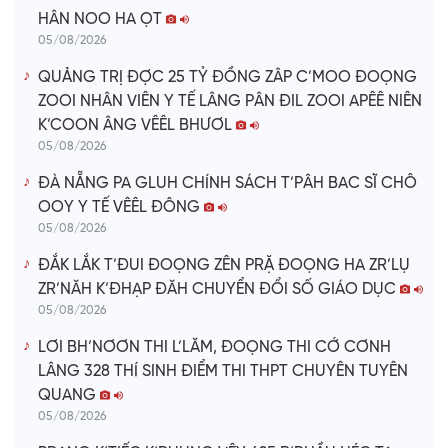
HÂN NOO HA ỌT
05/08/2026
QUẢNG TRỊ ĐỢC 25 TỶ ĐỒNG ZÂP C’MOO ĐOỌNG
ZOOI NHÂN VIÊN Y TẾ LÂNG PÂN ĐIL ZOOI APÊÊ NIÊN
K’COON ÂNG VÊÊL BHƯƠL
05/08/2026
ĐÀ NẴNG PA GLUH CHÍNH SÁCH T’PÂH BAC SĨ CHÔ
OOY Y TẾ VÊÊL ĐÔNG
05/08/2026
ĐẮK LẮK T’ĐUI ĐOỌNG ZÊN PRẶ ĐOỌNG HA ZR’LỤ
ZR’NĂH K’ĐHẠP ĐĂH CHUYỂN ĐỔI SỐ GIÁO DỤC
05/08/2026
LƠI BH’NƠƠN THI L’LĂM, ĐOỌNG THI CỚ CƠNH
LÂNG 328 THÍ SINH ĐIỂM THI THPT CHUYÊN TUYÊN
QUANG
05/08/2026