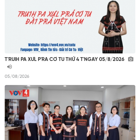
T'RUIH PA XƯL P'RA CƠ TU THỨ 4 T'NGAY 05/8/2026
05/08/2026