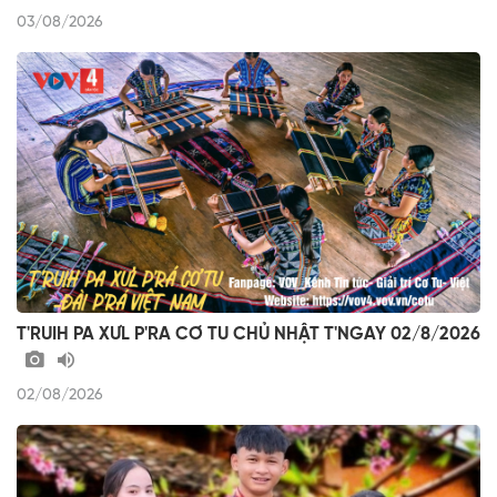
03/08/2026
T'RUIH PA XƯL P'RA CƠ TU CHỦ NHẬT T'NGAY 02/8/2026
02/08/2026