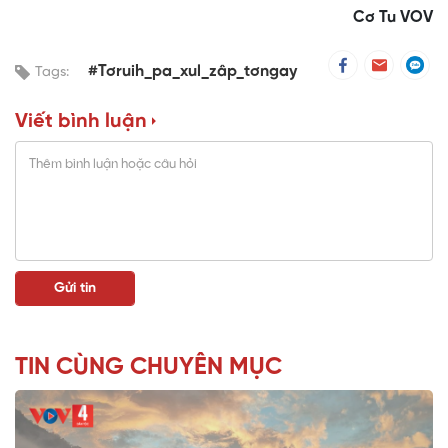
Cơ Tu VOV
#Tơruih_pa_xul_zâp_tơngay
Tags:
Viết bình luận
TIN CÙNG CHUYÊN MỤC