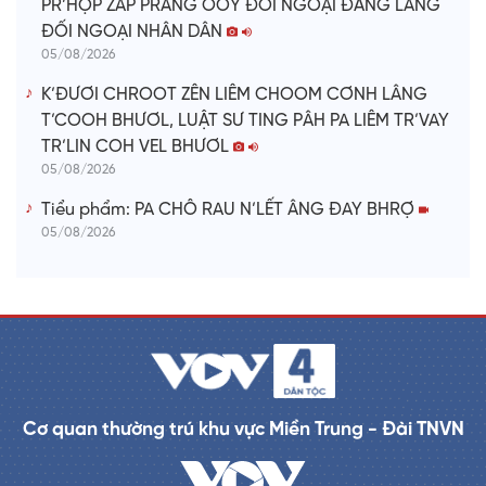
PR’HỌP ZÂP PRANG OOY ĐỐI NGOẠI ĐẢNG LÂNG
ĐỐI NGOẠI NHÂN DÂN
05/08/2026
K’ĐƯƠI CHROOT ZÊN LIÊM CHOOM CƠNH LÂNG
T’COOH BHƯƠL, LUẬT SƯ TING PÂH PA LIÊM TR’VAY
TR’LIN COH VEL BHƯƠL
05/08/2026
Tiểu phẩm: PA CHÔ RAU N’LẾT ÂNG ĐAY BHRỢ
05/08/2026
Cơ quan thường trú khu vực Miền Trung - Đài TNVN