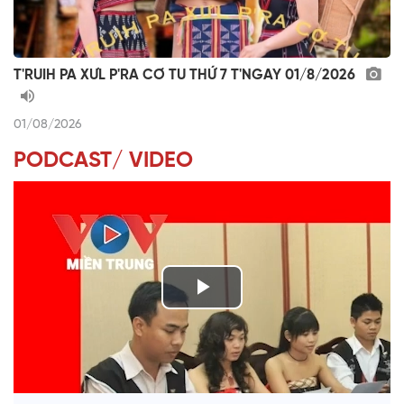
T'RUIH PA XƯL P'RA CƠ TU THỨ 7 T'NGAY 01/8/2026
01/08/2026
PODCAST/ VIDEO
P
l
VÀI PHÚT DÀNH CHO QUẢNG BÁ
a