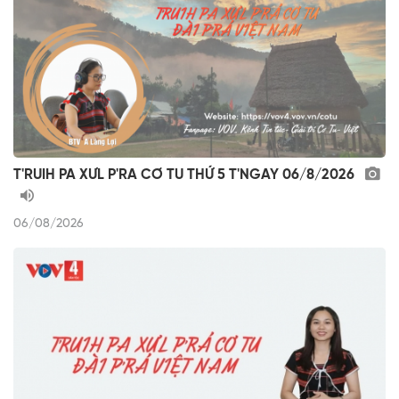
T'RUIH PA XƯL P'RA CƠ TU THỨ 5 T'NGAY 06/8/2026
06/08/2026