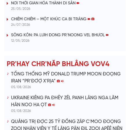
NƠI THỜI GIAN HÓA THÀNH DI SẢN
y
25/05/2026
V
CHIÊM CHIÊM – MỘT KHÚC CA BI TRÁNG
24/07/2026
i
SÔNG KÔN: PA LƯIH ĐONG PR’NOONG VEL BHƯƠL
12/05/2026
d
e
PR'HAY CHR'NĂP BHLÂNG VOV4
o
TỔNG THỐNG MỸ DONALD TRUMP MOON ĐOỌNG
IRAN “PR’ĐƠỢ X’RỊA”
05/08/2026
UKRAINE KIÊNG PA ĐHÊY ZÊL PANH LÂNG NGA LĂM
HÂN NOO HA ỌT
05/08/2026
QUẢNG TRỊ ĐỢC 25 TỶ ĐỒNG ZÂP C’MOO ĐOỌNG
ZOOI NHÂN VIÊN Y TẾ LÂNG PÂN ĐIL ZOOI APÊÊ NIÊN