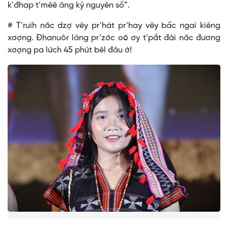
k’đhap t’mêê âng kỷ nguyên số”.
# T’ruih năc dzợ vêy pr’hát pr’hay vêy bấc ngai kiêng
xơợng. Đhanuôr lâng pr’zớc oó ơy t’pắt đài năc đương
xơợng pa lứch 45 phút bêl đâu ớ!