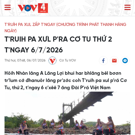
T'RUÍH PA XUL ZẤP T'NGAY (CHƯƠNG TRÌNH PHÁT THANH HÀNG
NGÀY)
T'RUIH PA XƯL P'RA CƠ TU THỨ 2
T'NGAY 6/7/2026
Thứ hai, 07:48, 06/07/2026
Cơ Tu VOV
Hôih Nhàn lâng A Lăng Lợi bhui har bhlâng bêl bơơn
tr’lum cớ đhanuôr lâng pr’zớc coh T’ruih pa xul p’rá Cơ
Tu, thứ 2, t’ngay 6 c’xêê 7 âng Đài P’rá Việt Nam