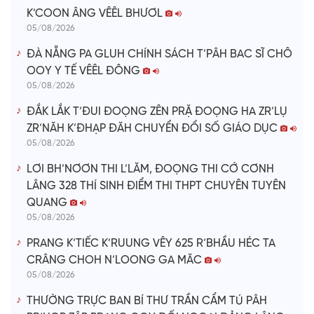
K’COON ÂNG VÊÊL BHƯƠL
05/08/2026
ĐÀ NẴNG PA GLUH CHÍNH SÁCH T’PÂH BAC SĨ CHÔ
OOY Y TẾ VÊÊL ĐÔNG
05/08/2026
ĐẮK LẮK T’ĐUI ĐOỌNG ZÊN PRẶ ĐOỌNG HA ZR’LỤ
ZR’NĂH K’ĐHẠP ĐĂH CHUYỂN ĐỔI SỐ GIÁO DỤC
05/08/2026
LƠI BH’NƠƠN THI L’LĂM, ĐOỌNG THI CỚ CƠNH
LÂNG 328 THÍ SINH ĐIỂM THI THPT CHUYÊN TUYÊN
QUANG
05/08/2026
PRANG K’TIẾC K’RUUNG VÊY 625 R’BHẦU HÉC TA
CRÂNG CHOH N’LOONG GA MĂC
05/08/2026
THƯỜNG TRỰC BAN BÍ THƯ TRẦN CẨM TÚ PÂH