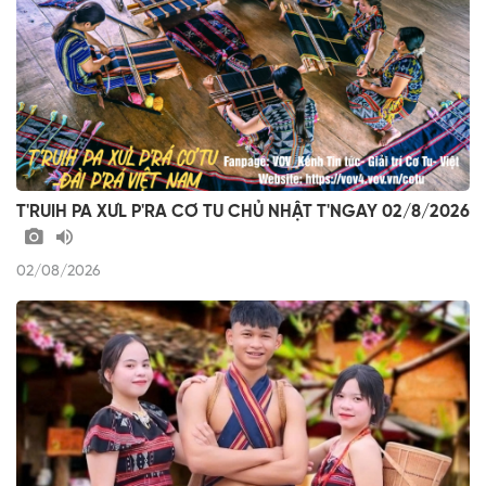
T'RUIH PA XƯL P'RA CƠ TU CHỦ NHẬT T'NGAY 02/8/2026
02/08/2026