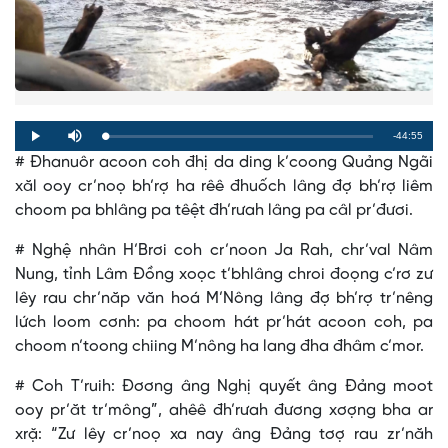
Remaining
-44:55
Loaded
:
Progress
:
Play
Mute
0%
0%
# Đhanuôr acoon coh đhị da ding k’coong Quảng Ngãi
Time
xăl ooy cr’noọ bh’rợ ha rêê đhuốch lâng đợ bh’rợ liêm
choom pa bhlâng pa têệt đh’rưah lâng pa câl pr’đươi.
# Nghệ nhân H’Brơi coh cr’noon Ja Rah, chr’val Nâm
Nung, tỉnh Lâm Đồng xoọc t’bhlâng chroi đoọng c’rơ zư
lêy rau chr’năp văn hoá M’Nông lâng đợ bh’rợ tr’nêng
lứch loom cơnh: pa choom hát pr’hát acoon coh, pa
choom n’toong chiing M’nông ha lang đha đhâm c’mor.
# Coh T’ruih: Đơơng âng Nghị quyết âng Đảng moot
ooy pr’ăt tr’mông”, ahêê đh’rưah đương xơợng bha ar
xrặ: “Zư lêy cr’noọ xa nay âng Đảng tơợ rau zr’năh