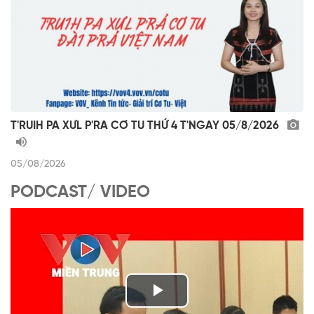
T'RUIH PA XƯL P'RA CƠ TU THỨ 4 T'NGAY 05/8/2026
05/08/2026
PODCAST/ VIDEO
P