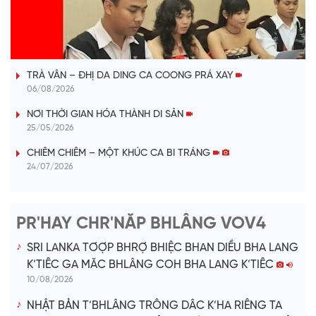
l
VÀI PHÚT DÀNH CHO QUẢNG BÁ
a
TRÀ VÂN – ĐHỊ DA DING CA COONG PRÁ XAY
y
06/08/2026
V
NƠI THỜI GIAN HÓA THÀNH DI SẢN
25/05/2026
i
CHIÊM CHIÊM – MỘT KHÚC CA BI TRÁNG
24/07/2026
d
e
PR'HAY CHR'NĂP BHLÂNG VOV4
o
SRI LANKA TƠỢP BHRỢ BHIỆC BHAN DIỀU BHA LANG
K’TIÊC GA MĂC BHLÂNG COH BHA LANG K’TIÊC
10/08/2026
NHẬT BẢN T’BHLÂNG TRÔNG DÂC K’HA RIÊNG TA