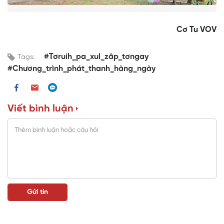
Cơ Tu VOV
#Tơruih_pa_xul_zâp_tơngay
Tags:
#Chương_trình_phát_thanh_hàng_ngày
Viết bình luận