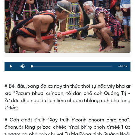
Remaining
-44:59
Loaded
:
Progress
:
Play
Mute
0%
0%
Time
# Bêl đâu, xang đợ xa nay tin thức thời sự năc vêy bha ar
xrặ “Pazum bhươl cr’noon, tổ dân phố coh Quảng Trị -
Zư đớc đhơ nớc du lịch liêm choom bhlâng coh bha lang
k’tiếc;
# Coh c’nặt t’ruih “Xay truih h’cơnh choom bhrợ cha”,
đhanuôr lâng pr’zớc chêêc n’năl bh’rợ choh t’mêê 1 ức
t’nơơm cà phê coh chr’val Tu Mơ Rông, tỉnh Quảng Ngãi