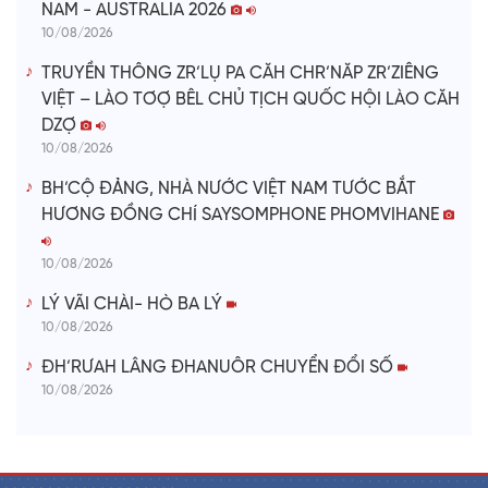
NAM - AUSTRALIA 2026
10/08/2026
TRUYỀN THÔNG ZR’LỤ PA CĂH CHR’NĂP ZR’ZIÊNG
VIỆT – LÀO TƠỢ BÊL CHỦ TỊCH QUỐC HỘI LÀO CĂH
DZỢ
10/08/2026
BH’CỘ ĐẢNG, NHÀ NƯỚC VIỆT NAM TƯỚC BẮT
HƯƠNG ĐỒNG CHÍ SAYSOMPHONE PHOMVIHANE
10/08/2026
LÝ VÃI CHÀI- HÒ BA LÝ
10/08/2026
ĐH’RƯAH LÂNG ĐHANUÔR CHUYỂN ĐỔI SỐ
10/08/2026