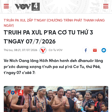
T'RUÍH PA XUL ZẤP T'NGAY (CHƯƠNG TRÌNH PHÁT THANH HÀNG
NGÀY)
T'RUIH PA XƯL P'RA CƠ TU THỨ 3
T'NGAY 07/7/2026
Thứ ba, 08:21, 07/07/2026
Cơ Tu VOV
Vơ Ních Oang lâng Hôih Nhàn hơnh deh đhanuôr lâng
pr’zớc đương xơợng t’ruih pa xul p’rá Cơ Tu, thứ Pêê,
t’ngay 07 c’xêê 7: