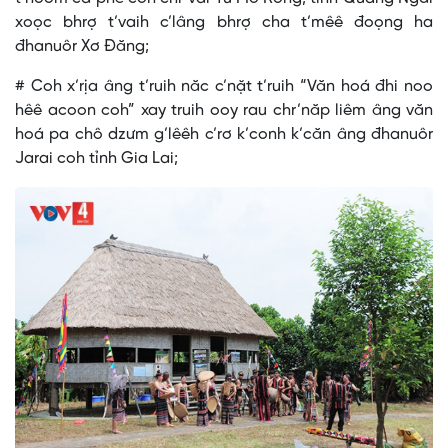
xoọc bhrợ t’vaih c’lâng bhrợ cha t’mêê đoọng ha
đhanuôr Xơ Đăng;
# Coh x’rịa âng t’ruih năc c’nặt t’ruih “Văn hoá đhi noo
hêê acoon coh” xay truih ooy rau chr’năp liêm âng văn
hoá pa chô dzưm g’lêêh c’rơ k’conh k’căn âng đhanuôr
Jarai coh tỉnh Gia Lai;