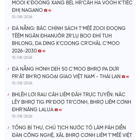
MOOI K’ĐOONG XANG BÊL HR’CÂH HA VOOH K’TIÊC
ĐHỊ NAGANO
10/08/2026
ĐÀ NẴNG: BÂC CHÍNH SÁCH T’MÊÊ ZOOI ĐOỌNG
TÊÊM NGĂN ĐHANUÔR ZR’LỤ BOO ĐHÍ TUH
BHLONG, DA DING K’COONG CR’CHĂL C’MOO
2026-2030
10/08/2026
ĐÀ NẴNG HƠNH DEH 50 C’MOO BHRỢ PA DƯR
PR’ĂT BH’RỢ NGOẠI GIAO VIỆT NAM - THÁI LAN
10/08/2026
BHLÊH LƠI RAU CĂH LIÊM ĐĂH TRỰC TUYẾN: NĂC
LÊY BHRỢ TIG PR’ĐƠỢ TR’CƠNH, BHRỢ LIÊM CƠNH
ĐHR’NĂNG LALUA
10/08/2026
TỔNG BÍ THƯ, CHỦ TỊCH NƯỚC TÔ LÂM PÂH DIỄN
ĐÀN CÔNG NGHỆ, XĂL BHRỢ CƠNH LIÊM T’MÊÊ VIỆT