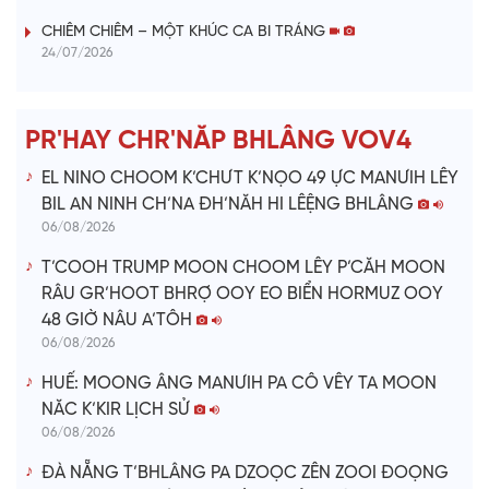
i
CHIÊM CHIÊM – MỘT KHÚC CA BI TRÁNG
24/07/2026
d
e
PR'HAY CHR'NĂP BHLÂNG VOV4
o
EL NINO CHOOM K’CHƯT K’NỌO 49 ỰC MANƯIH LÊY
BIL AN NINH CH’NA ĐH’NĂH HI LÊỆNG BHLÂNG
06/08/2026
T’COOH TRUMP MOON CHOOM LÊY P’CĂH MOON
RÂU GR’HOOT BHRỢ OOY EO BIỂN HORMUZ OOY
48 GIỜ NÂU A’TÔH
06/08/2026
HUẾ: MOONG ÂNG MANƯIH PA CÔ VÊY TA MOON
NĂC K’KIR LỊCH SỬ
06/08/2026
ĐÀ NẴNG T’BHLÂNG PA DZOỌC ZÊN ZOOI ĐOỌNG