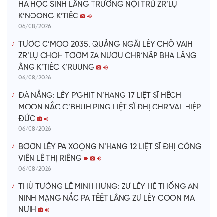
HA HỌC SINH LÂNG TRƯỜNG NỘI TRÚ ZR’LỤ
K’NOONG K’TIÊC
06/08/2026
TƯƠC C’MOO 2035, QUẢNG NGÃI LÊY CHÔ VAIH
ZR’LỤ CHOH TƠƠM ZA NƯƠU CHR’NĂP BHA LÂNG
ÂNG K’TIÊC K’RUUNG
06/08/2026
ĐÀ NẴNG: LÊY P'GHIT N’HANG 17 LIỆT SĨ HÊCH
MOON NẮC C’BHUH PING LIỆT SĨ ĐHỊ CHR’VAL HIỆP
ĐỨC
06/08/2026
BƠƠN LÊY PA XOỌNG N’HANG 12 LIỆT SĨ ĐHỊ CÔNG
VIÊN LÊ THỊ RIÊNG
06/08/2026
THỦ TƯỚNG LÊ MINH HƯNG: ZƯ LÊY HỆ THỐNG AN
NINH MẠNG NẮC PA TÊỆT LÂNG ZƯ LÊY COON MA
NƯIH