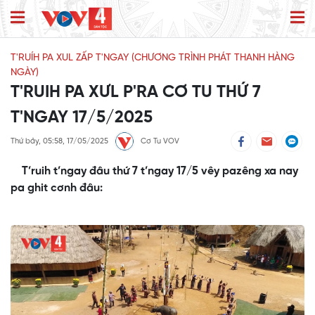
T'RUÍH PA XUL ZẤP T'NGAY (CHƯƠNG TRÌNH PHÁT THANH HÀNG
NGÀY)
T'RUIH PA XƯL P'RA CƠ TU THỨ 7
T'NGAY 17/5/2025
Thứ bảy, 05:58, 17/05/2025
Cơ Tu VOV
T’ruih t’ngay đâu thứ 7 t’ngay 17/5 vêy pazêng xa nay
pa ghit cơnh đâu: