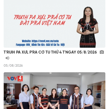
T'RUIH PA XƯL P'RA CƠ TU THỨ 4 T'NGAY 05/8/2026
05/08/2026