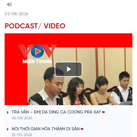
03/08/2026
PODCAST/ VIDEO
P
l
VÀI PHÚT DÀNH CHO QUẢNG BÁ
a
TRÀ VÂN – ĐHỊ DA DING CA COONG PRÁ XAY
y
06/08/2026
V
NƠI THỜI GIAN HÓA THÀNH DI SẢN
25/05/2026