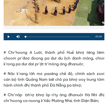
Remaining
-45:00
Loaded
:
Progress
:
Play
Mute
0%
0%
Time
# Chr’hoong A Lưới, thành phố Huế bhrợ têng liêm
choom pr’đơợ đoọng pa dưr du lịch đanh mâng, chroi
k’rong pa dưr dal pr’ặt tr’mông âng đhanuôr;
# Năc k’rang lâh mơ pazêng chế độ, chính sách zooi
cán bộ tỉnh Quảng Nam bêl chô pa bhrợ ooy trung tâm
hành chính đhị thành phố Đà Nẵng pa bhrợ;
# Chr’năp bh’rợ bhrợ lip n’ty âng đhanuôr Hà Nhì đhị
chr’hoong ca noong k’tiếc Mường Nhé, tỉnh Điện Biên;