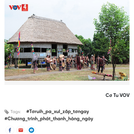
Cơ Tu VOV
#Tơruih_pa_xul_zâp_tơngay
Tags:
#Chương_trình_phát_thanh_hàng_ngày