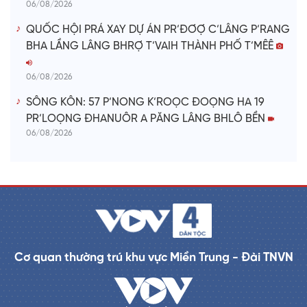
06/08/2026
QUỐC HỘI PRÁ XAY DỰ ÁN PR’ĐƠỢ C’LÂNG P’RANG
BHA LẦNG LÂNG BHRỢ T’VAIH THÀNH PHỐ T’MÊÊ
06/08/2026
SÔNG KÔN: 57 P’NONG K’ROỌC ĐOỌNG HA 19
PR’LOỌNG ĐHANUÔR A PĂNG LÂNG BHLÔ BỀN
06/08/2026
Cơ quan thường trú khu vực Miền Trung - Đài TNVN