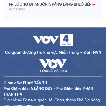
PR’LOỌNG ĐHANUÔR A PĂNG LÂNG BHLÔ BỀN
06/08/2026
Cơ quan thường trú khu vực Miền Trung - Đài TNVN
Giám đốc: PHẠM TẤN TƯ
Phó Giám đốc: A LĂNG DUY - Phó Giám đốc: PHAN
THANH HÀ
Địa chỉ: 40 Pasteur, quận Hải Châu, thành Phố Đà Nẵng
cotuvovmt@gmail.com