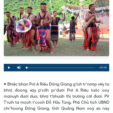
Remaining
-45:08
Loaded
:
Progress
:
Play
Mute
0%
0%
Time
# Bhiệc bhan Prớ A Riêu Đông Giang g’luh tr’nơơp vêy ta
bhrợ đoọng xay p’căh pr’đươi Prớ A Riêu tước ooy
manuyh đươi dua, bhrợ t’bhưah thị trường câl đươi. PV
T’ruih ta mooh t’cooh Đỗ Hữu Tùng, Phó Chủ tịch UBND
chr’hoong Đông Giang, tỉnh Quảng Nam ooy xa nay