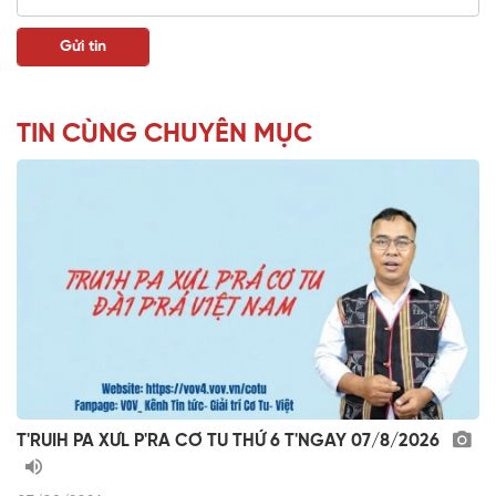
TIN CÙNG CHUYÊN MỤC
T'RUIH PA XƯL P'RA CƠ TU THỨ 6 T'NGAY 07/8/2026