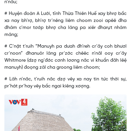
n’nâu;
# Huyện đoàn A Lưới, tỉnh Thừa Thiên Huế xay bhrợ bấc
xa nay bh’rợ, bh’rợ tr’nêng liêm choom zooi apêê đha
đhâm c’mor tơớp bhrợ cha lâng pa xiêr đharựt nhâm
mâng;
# C’nặt t’ruih “Manuyh pa dưah đh’reh cr’ăy coh bhươl
cr’noon” đhanuôr lâng pr’zớc chêêc n’năl ooy cr’ăy
Whitmore (dzợ ng’đớc cơnh lơơng năc vi khuẩn đăh lêệ
manuyh) đoọng zâl cha groong liêm choom;
# Lâh n’năc, t’ruih năc dzợ vêy xa nay tin tức thời sự,
pr’hát pr’hay vêy bấc ngai kiêng xơợng.