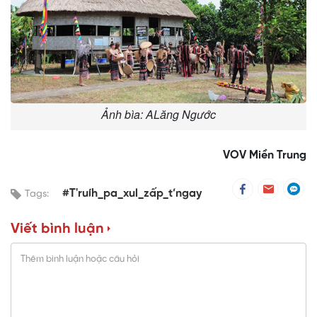
Ảnh bìa: ALăng Ngước
VOV Miền Trung
#T'ruíh_pa_xul_zấp_t’ngay
Tags:
Viết bình luận