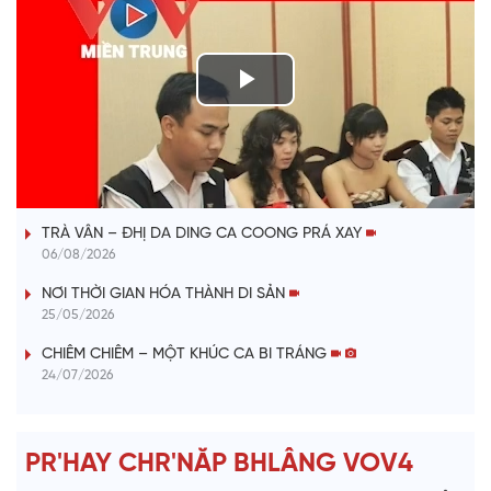
P
l
VÀI PHÚT DÀNH CHO QUẢNG BÁ
a
TRÀ VÂN – ĐHỊ DA DING CA COONG PRÁ XAY
y
06/08/2026
V
NƠI THỜI GIAN HÓA THÀNH DI SẢN
25/05/2026
i
CHIÊM CHIÊM – MỘT KHÚC CA BI TRÁNG
24/07/2026
d
e
PR'HAY CHR'NĂP BHLÂNG VOV4