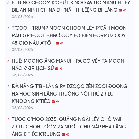
o
EL NINO CHOOM K’CHƯT K’NỌO 49 ỰC MANƯIH LÊY
BIL AN NINH CH’NA ĐH’NĂH HI LÊỆNG BHLÂNG
06/08/2026
T’COOH TRUMP MOON CHOOM LÊY P’CĂH MOON
RÂU GR’HOOT BHRỢ OOY EO BIỂN HORMUZ OOY
48 GIỜ NÂU A’TÔH
06/08/2026
HUẾ: MOONG ÂNG MANƯIH PA CÔ VÊY TA MOON
NĂC K’KIR LỊCH SỬ
06/08/2026
ĐÀ NẴNG T’BHLÂNG PA DZOỌC ZÊN ZOOI ĐOỌNG
HA HỌC SINH LÂNG TRƯỜNG NỘI TRÚ ZR’LỤ
K’NOONG K’TIÊC
06/08/2026
TƯƠC C’MOO 2035, QUẢNG NGÃI LÊY CHÔ VAIH
ZR’LỤ CHOH TƠƠM ZA NƯƠU CHR’NĂP BHA LÂNG
ÂNG K’TIÊC K’RUUNG