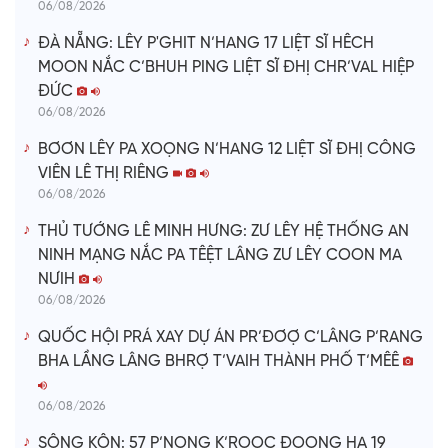
06/08/2026
ĐÀ NẴNG: LÊY P'GHIT N’HANG 17 LIỆT SĨ HÊCH
MOON NẮC C’BHUH PING LIỆT SĨ ĐHỊ CHR’VAL HIỆP
ĐỨC
06/08/2026
BƠƠN LÊY PA XOỌNG N’HANG 12 LIỆT SĨ ĐHỊ CÔNG
VIÊN LÊ THỊ RIÊNG
06/08/2026
THỦ TƯỚNG LÊ MINH HƯNG: ZƯ LÊY HỆ THỐNG AN
NINH MẠNG NẮC PA TÊỆT LÂNG ZƯ LÊY COON MA
NƯIH
06/08/2026
QUỐC HỘI PRÁ XAY DỰ ÁN PR’ĐƠỢ C’LÂNG P’RANG
BHA LẦNG LÂNG BHRỢ T’VAIH THÀNH PHỐ T’MÊÊ
06/08/2026
SÔNG KÔN: 57 P’NONG K’ROỌC ĐOỌNG HA 19