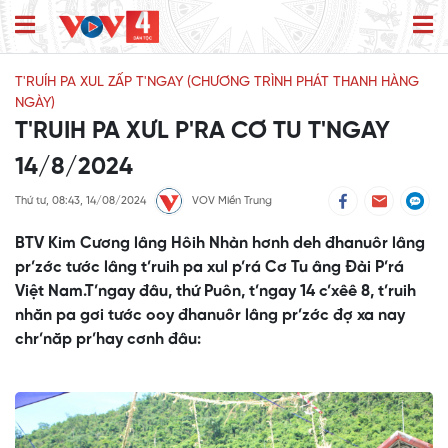
T'RUÍH PA XUL ZẤP T'NGAY (CHƯƠNG TRÌNH PHÁT THANH HÀNG
NGÀY)
T'RUIH PA XƯL P'RA CƠ TU T'NGAY
14/8/2024
Thứ tư, 08:43, 14/08/2024
VOV Miền Trung
BTV Kim Cương lâng Hôih Nhàn hơnh deh đhanuôr lâng
pr’zớc tước lâng t’ruih pa xul p’rá Cơ Tu âng Đài P’rá
Việt Nam.T’ngay đâu, thứ Puôn, t’ngay 14 c’xêê 8, t’ruih
nhăn pa gơi tước ooy đhanuôr lâng pr’zớc đợ xa nay
chr’năp pr’hay cơnh đâu: