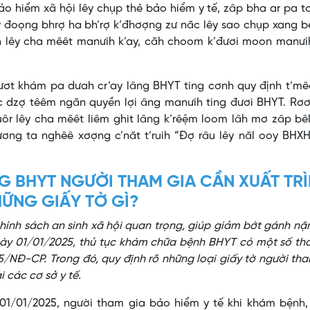
o hiểm xã hội lêy chụp thẻ bảo hiểm y tế, zâp bha ar pa t
 đoọng bhrợ ha bh’rợ k’đhơợng zư năc lêy sao chụp xang b
 lêy cha mêêt manưih k’ay, căh choom k’đươi moon manưih
lươt khám pa dưah cr’ay lâng BHYT ting cơnh quy định t’m
ăc dzợ têêm ngăn quyền lợi âng manưih ting đươi BHYT. Rơ
ôr lêy cha mêêt liêm ghit lâng k’rêệm loom lâh mơ zâp bê
ơng ta nghêê xơợng c’năt t’ruih “Đợ râu lêy năl ooy BHXH
G BHYT NGƯỜI THAM GIA CẦN XUẤT TR
ỮNG GIẤY TỜ GÌ?
hính sách an sinh xã hội quan trọng, giúp giảm bớt gánh nặ
ày 01/01/2025, thủ tục khám chữa bệnh BHYT có một số tha
5/NĐ-CP. Trong đó, quy định rõ những loại giấy tờ người th
 các cơ sở y tế.
1/01/2025, người tham gia bảo hiểm y tế khi khám bệnh,