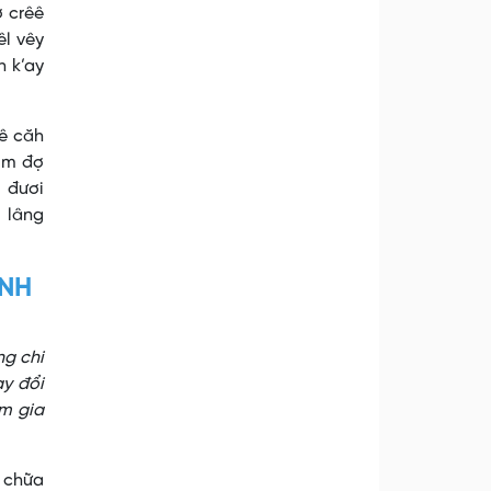
ơ crêê
êl vêy
 k’ay
êê căh
ơm đợ
l đươi
 lâng
ÌNH
ng chi
y đổi
am gia
 chữa