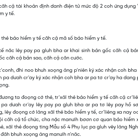
ăh cậ tài khoản định danh điện tử mức độ 2 coh ứng dụng 
m y tế.
 thẻ bảo hiểm y tế căh cậ mã số bảo hiểm y tế.
ế năc lêy pay pa gluh bha ar khai sinh bản gốc căh cậ bả
 gốc căh cậ bản sao, căh cậ căn cước.
 k’conh, đhi noo bhuh xoọng âng p’niên ký xác nhận coh bha
 pa dưah cr’ay ký xác nhận coh bha ar pa tơ cr’ay ha dang 
oọng.
ương ta đoọng cớ thẻ, tr’xăl thẻ bảo hiểm y tế căh cậ cr’li
pa dưah cr’ay lêy pay pa gluh bha ar pa tơ lêy pay hồ sơ
lêy đoọng cớ lâng xăl thẻ bảo hiểm y tế, cr’liêng xa nay o
ội căh cậ tổ chức, cha nặc manưih bơơn cơ quan bảo hiểm 
ẻ, xăl thẻ đoọng ting Mẫu số 4 Phụ lục pa gluh vêy lâng Ngh
h đăh bhuh xoọng âng manưih n’năc.