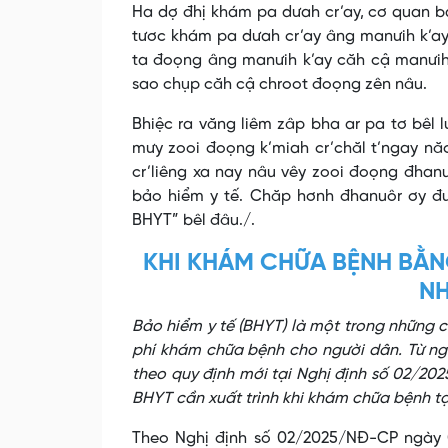
Ha dợ đhị khám pa dưah cr’ay, cơ quan bả
tươc khám pa dưah cr’ay âng manưih k’ay
ta đoọng âng manưih k’ay căh cậ manưih
sao chụp căh cậ chroot đoọng zên nâu.
Bhiệc ra văng liêm zâp bha ar pa tơ bêl 
mưy zooi đoọng k’miah cr’chăl t’ngay n
cr’liêng xa nay nâu vêy zooi đoọng đhanu
bảo hiểm y tế. Chăp hơnh đhanuôr ơy đư
BHYT” bêl đâu./.
KHI KHÁM CHỮA BỆNH BẰN
NH
Bảo hiểm y tế (BHYT) là một trong những c
phí khám chữa bệnh cho người dân. Từ ng
theo quy định mới tại Nghị định số 02/202
BHYT cần xuất trình khi khám chữa bệnh tại
Theo Nghị định số 02/2025/NĐ-CP ngày 0