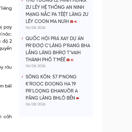
THỦ TƯỚNG LÊ MINH HƯNG:
ZƯ LÊY HỆ THỐNG AN NINH
’liêng
MẠNG NẮC PA TÊỆT LÂNG ZƯ
LÊY COON MA NƯIH
hị pay
06/08/2026
’năc:
QUỐC HỘI PRÁ XAY DỰ ÁN
c độ 2
PR’ĐƠỢ C’LÂNG P’RANG BHA
quyền
LẦNG LÂNG BHRỢ T’VAIH
THÀNH PHỐ T’MÊÊ
06/08/2026
y râu
SÔNG KÔN: 57 P’NONG
K’ROỌC ĐOỌNG HA 19
ăm bêl
PR’LOỌNG ĐHANUÔR A
PĂNG LÂNG BHLÔ BỀN
06/08/2026
i căh