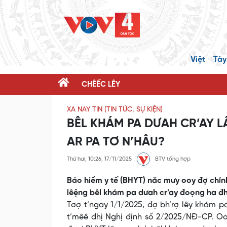
Việt
Tày
CHÊẾC LÊY
XA NAY TIN (TIN TỨC, SỰ KIỆN)
BÊL KHÁM PA DƯAH CR’AY L
AR PA TƠ N’HÂU?
Thứ hai, 10:26, 17/11/2025
BTV tổng hợp
Bảo hiểm y tế (BHYT) năc mưy ooy đợ chính 
lêệng bêl khám pa dưah cr’ay đoọng ha đ
Tơợ t’ngay 1/1/2025, đợ bh’rợ lêy khám p
t’mêê đhị Nghị định số 2/2025/NĐ-CP. Oo