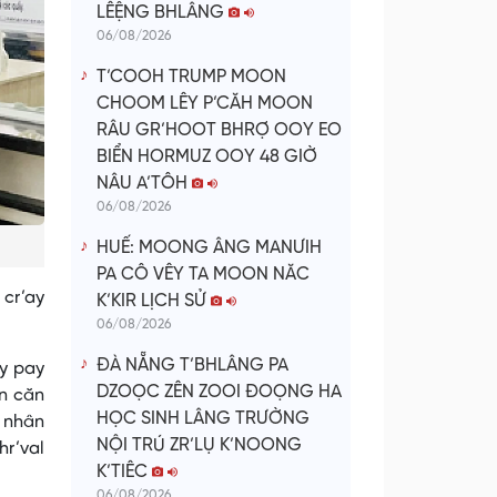
LÊỆNG BHLÂNG
06/08/2026
T’COOH TRUMP MOON
CHOOM LÊY P’CĂH MOON
RÂU GR’HOOT BHRỢ OOY EO
BIỂN HORMUZ OOY 48 GIỜ
NÂU A’TÔH
06/08/2026
HUẾ: MOONG ÂNG MANƯIH
PA CÔ VÊY TA MOON NĂC
 cr’ay
K’KIR LỊCH SỬ
06/08/2026
ĐÀ NẴNG T’BHLÂNG PA
êy pay
DZOỌC ZÊN ZOOI ĐOỌNG HA
n căn
HỌC SINH LÂNG TRƯỜNG
h nhân
NỘI TRÚ ZR’LỤ K’NOONG
r’val
K’TIÊC
06/08/2026