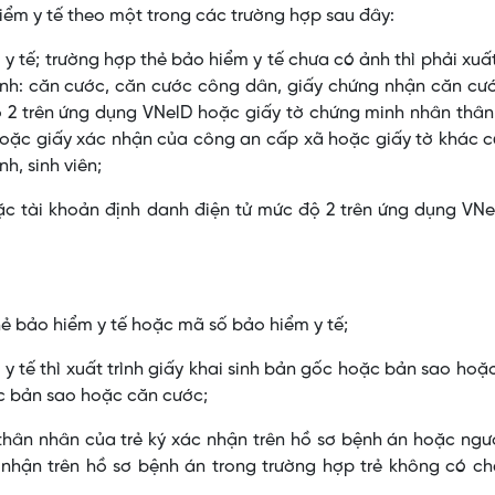
hiểm y tế theo một trong các trường hợp sau đây:
 tế; trường hợp thẻ bảo hiểm y tế chưa có ảnh thì phải xuất
ảnh: căn cước, căn cước công dân, giấy chứng nhận căn cư
ộ 2 trên ứng dụng VNelD hoặc giấy tờ chứng minh nhân thâ
oặc giấy xác nhận của công an cấp xã hoặc giấy tờ khác c
h, sinh viên;
c tài khoản định danh điện tử mức độ 2 trên ứng dụng VNe
 thẻ bảo hiểm y tế hoặc mã số bảo hiểm y tế;
 tế thì xuất trình giấy khai sinh bản gốc hoặc bản sao hoặc
ặc bản sao hoặc căn cước;
 thân nhân của trẻ ký xác nhận trên hồ sơ bệnh án hoặc ngư
nhận trên hồ sơ bệnh án trong trường hợp trẻ không có ch