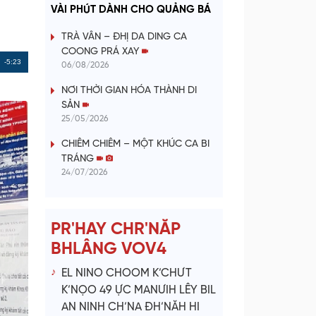
a
VÀI PHÚT DÀNH CHO QUẢNG BÁ
y
TRÀ VÂN – ĐHỊ DA DING CA
COONG PRÁ XAY
V
Remaining
-5:23
06/08/2026
Time
NƠI THỜI GIAN HÓA THÀNH DI
i
SẢN
25/05/2026
d
CHIÊM CHIÊM – MỘT KHÚC CA BI
e
TRÁNG
24/07/2026
o
PR'HAY CHR'NĂP
BHLÂNG VOV4
EL NINO CHOOM K’CHƯT
K’NỌO 49 ỰC MANƯIH LÊY BIL
AN NINH CH’NA ĐH’NĂH HI