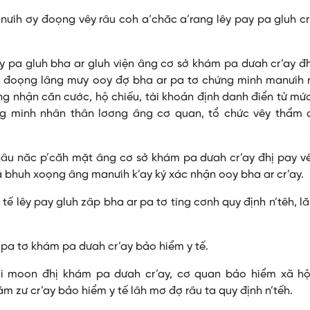
ưih ơy đoọng vêy râu coh a’chăc a’rang lêy pay pa gluh cr
y pa gluh bha ar gluh viện âng cơ sở khám pa dưah cr’ay đ
y đoọng lâng mưy ooy đợ bha ar pa tơ chứng minh manưih n
g nhận căn cước, hộ chiếu, tài khoản định danh điển tử mứ
g minh nhân thân lơơng âng cơ quan, tổ chức vêy thẩm 
âu năc p’căh mặt âng cơ sở khám pa dưah cr’ay đhị pay vê
 bhuh xoọng âng manưih k’ay ký xác nhận ooy bha ar cr’ay.
ế lêy pay gluh zâp bha ar pa tơ ting cơnh quy định n’têh, l
pa tơ khám pa dưah cr’ay bảo hiểm y tế.
i moon đhị khám pa dưah cr’ay, cơ quan bảo hiểm xã hộ
 zư cr’ay bảo hiểm y tế lâh mơ đợ râu ta quy định n’tếh.