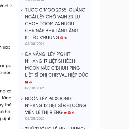
VneID
TƯƠC C’MOO 2035, QUẢNG
NGÃI LÊY CHÔ VAIH ZR’LỤ
CHOH TƠƠM ZA NƯƠU
CHR’NĂP BHA LÂNG ÂNG
K’TIÊC K’RUUNG
06/08/2026
n sao,
ĐÀ NẴNG: LÊY P'GHIT
N’HANG 17 LIỆT SĨ HÊCH
 ar pa
MOON NẮC C’BHUH PING
p’niên
LIỆT SĨ ĐHỊ CHR’VAL HIỆP ĐỨC
06/08/2026
êng xa
 lâng
BƠƠN LÊY PA XOỌNG
oy thẻ
N’HANG 12 LIỆT SĨ ĐHỊ CÔNG
xã hội
VIÊN LÊ THỊ RIÊNG
ị định
06/08/2026