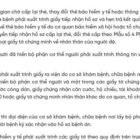
gian chờ cấp lại thẻ, thay đổi thẻ bảo hiểm y tế hoặc thông 
bệnh phải xuất trình giấy tiếp nhận hồ sơ và hẹn trả kết qu
n về thẻ bảo hiểm y tế do cơ quan bảo hiểm xã hội hoặc tổ ch
n tiếp nhận hồ sơ cấp lại thẻ, đổi thẻ cấp theo Mẫu số 4 P
oại giấy tờ chứng minh về nhân thân của người đó.
ời đã hiến bộ phận cơ thể người phải xuất trình thông tin 
hải xuất trình giấy ra viện do cơ sở khám bệnh, chữa bệnh n
hiến bộ phận cơ thể người và một trong các giấy tờ chứng
ớc công dân, giấy chứng nhận căn cước, hộ chiếu, tài khoả
D hoặc giấy tờ chứng minh nhân thân khác do cơ quan, tổ c
n thì đại diện của cơ sở khám bệnh, chữa bệnh nơi lấy bộ p
ời bệnh ký xác nhận vào hồ sơ bệnh án.
ểm y tế phải xuất trình các giấy tờ theo quy định trên trư