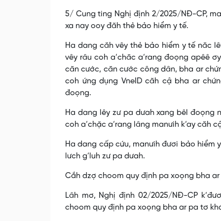
5/ Cung ting Nghị định 2/2025/NĐ-CP, man
xa nay ooy đăh thẻ bảo hiểm y tế.
Ha dang căh vêy thẻ bảo hiểm y tế năc lê
vêy râu coh a’chăc a’rang đoọng apêê ơ
căn cước, căn cước công dân, bha ar chứn
coh ứng dụng VneID căh cậ bha ar chứn
đoọng.
Ha dang lêy zư pa dưah xang bêl đoọng n
coh a’chặc a’rang lâng manưih k’ay căh cậ
Ha dang cấp cứu, manưih đươi bảo hiểm y t
lưch g’luh zư pa dưah.
Cắh dzợ choom quy định pa xoọng bha ar 
Lâh mơ, Nghị định 02/2025/NĐ-CP k’đươ
choom quy định pa xoọng bha ar pa tơ khám