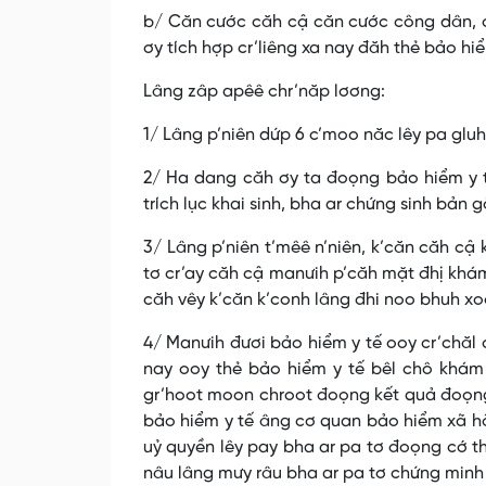
b/ Căn cước căh cậ căn cước công dân, c
ơy tích hợp cr’liêng xa nay đăh thẻ bảo hiể
Lâng zâp apêê chr’năp lơơng:
1/ Lâng p’niên dứp 6 c’moo năc lêy pa gluh
2/ Ha dang căh ơy ta đoọng bảo hiểm y t
trích lục khai sinh, bha ar chứng sinh bản
3/ Lâng p’niên t’mêê n’niên, k’căn căh cậ
tơ cr’ay căh cậ manưih p’căh mặt đhị khám
căh vêy k’căn k’conh lâng đhi noo bhuh x
4/ Manưih đươi bảo hiểm y tế ooy cr’chăl đ
nay ooy thẻ bảo hiểm y tế bêl chô khám 
gr’hoot moon chroot đoọng kết quả đoọng, 
bảo hiểm y tế âng cơ quan bảo hiểm xã h
uỷ quyền lêy pay bha ar pa tơ đoọng cớ th
nâu lâng mưy râu bha ar pa tơ chứng min