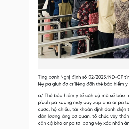
Ting cơnh Nghị định số 02/2025/NĐ-CP t’n
lêy pa gluh đợ cr’liêng đăh thẻ bảo hiểm y
a/ Thẻ bảo hiểm y tế căh cậ mã số bảo hi
p’căh pa xoọng mưy ooy zâp bha ar pa tơ
cước, hộ chiếu, tài khoản định danh điệ
dân lơơng âng cơ quan, tổ chức vêy thẩ
căh cậ bha ar pa tơ lơơng vêy xác nhận âng