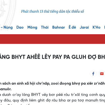
 - Nùng
Dao
Mông
Thái
Bahnar
Ê đê
Jarai
K'Ho
ÂNG BHYT AHÊÊ LÊY PAY PA GLUH ĐỢ B
sách an sinh xã hội chr’năp, zooi đoọng bhrợ pa xiêr zr’năh
hanuôr.
a dưah cr’ay lâng BHYT vêy bơr pêê râu tr’xăl ting cơnh qu
y đâu, quy định liêm ghit đợ râu bha ar pa tơợ manưih ti