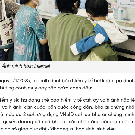
Ảnh minh họa: Internet
gay 1/1/2025, manưih đươi bảo hiểm y tế bêl khám pa dưah
 tế ting cơnh mưy ooy zâp bh’rợ cơnh đâu:
ểm y tế; ha dang thẻ bảo hiểm y tế căh ơy vaih ảnh năc l
 vaih ảnh: căn cước, căn cước công dân, bha ar chứng nhậ
n tử mức độ 2 coh ứng dụng VNeID căh cậ bha ar chứng min
m quyền đoọng căh cậ bha ar xác nhận âng công an cấp ch
 cơ sở giáo dục đhị k’đhơợng zư học sinh, sinh viên.