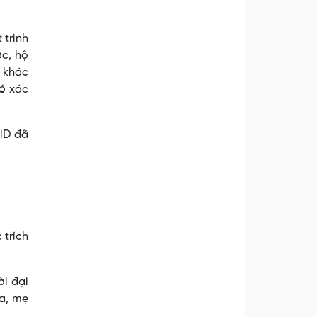
 trình
ớc, hộ
n khác
ó xác
lD đã
 trích
ời đại
a, mẹ