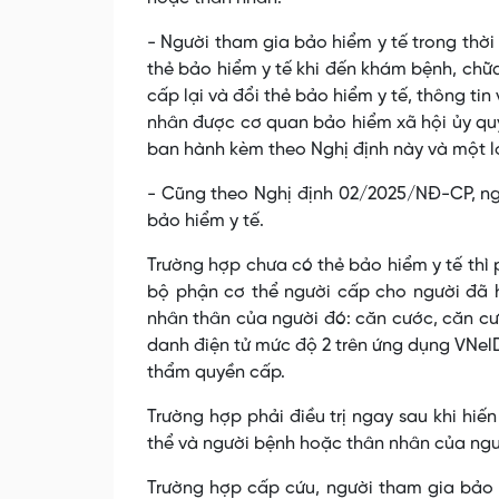
- Người tham gia bảo hiểm y tế trong thời 
thẻ bảo hiểm y tế khi đến khám bệnh, chữa 
cấp lại và đổi thẻ bảo hiểm y tế, thông ti
nhân được cơ quan bảo hiểm xã hội ủy quyề
ban hành kèm theo Nghị định này và một l
- Cũng theo Nghị định 02/2025/NĐ-CP, ngư
bảo hiểm y tế.
Trường hợp chưa có thẻ bảo hiểm y tế thì p
bộ phận cơ thể người cấp cho người đã 
nhân thân của người đó: căn cước, căn cư
danh điện tử mức độ 2 trên ứng dụng VNel
thẩm quyền cấp.
Trường hợp phải điều trị ngay sau khi hiế
thể và người bệnh hoặc thân nhân của ngư
Trường hợp cấp cứu, người tham gia bảo hi