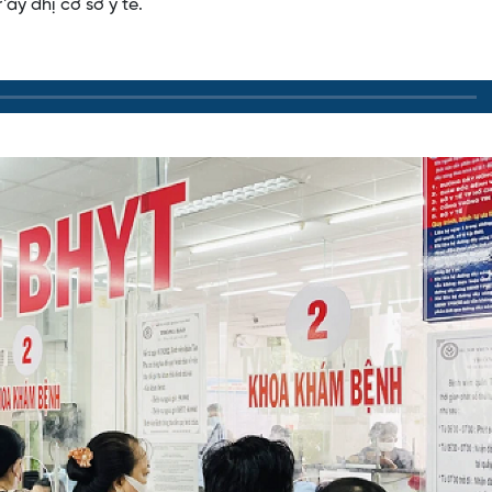
ay đhị cơ sở y tế.