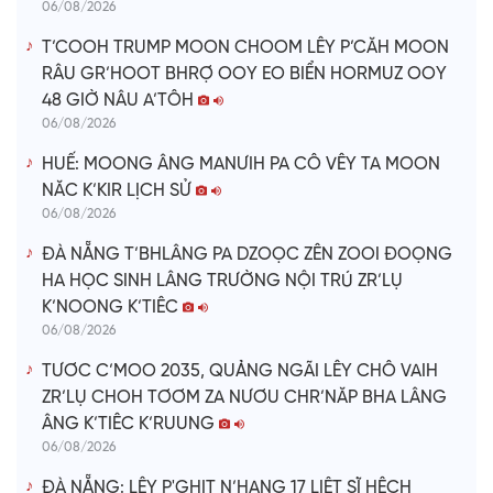
06/08/2026
T’COOH TRUMP MOON CHOOM LÊY P’CĂH MOON
RÂU GR’HOOT BHRỢ OOY EO BIỂN HORMUZ OOY
48 GIỜ NÂU A’TÔH
06/08/2026
HUẾ: MOONG ÂNG MANƯIH PA CÔ VÊY TA MOON
NĂC K’KIR LỊCH SỬ
06/08/2026
ĐÀ NẴNG T’BHLÂNG PA DZOỌC ZÊN ZOOI ĐOỌNG
HA HỌC SINH LÂNG TRƯỜNG NỘI TRÚ ZR’LỤ
K’NOONG K’TIÊC
06/08/2026
TƯƠC C’MOO 2035, QUẢNG NGÃI LÊY CHÔ VAIH
ZR’LỤ CHOH TƠƠM ZA NƯƠU CHR’NĂP BHA LÂNG
ÂNG K’TIÊC K’RUUNG
06/08/2026
ĐÀ NẴNG: LÊY P'GHIT N’HANG 17 LIỆT SĨ HÊCH