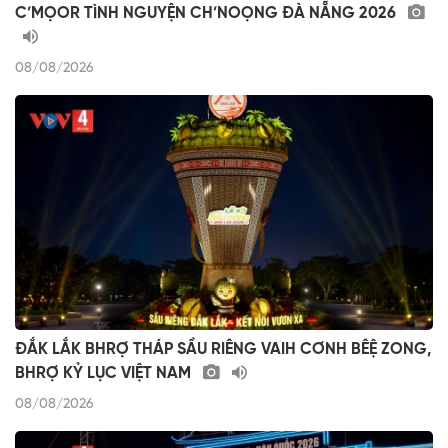
C’MỌOR TÌNH NGUYỆN CH’NOỌNG ĐÀ NẴNG 2026
08/08/2026
ĐẮK LẮK BHRỢ THÁP SẦU RIÊNG VAIH CƠNH BÊỆ ZONG,
BHRỢ KỶ LỤC VIỆT NAM
08/08/2026