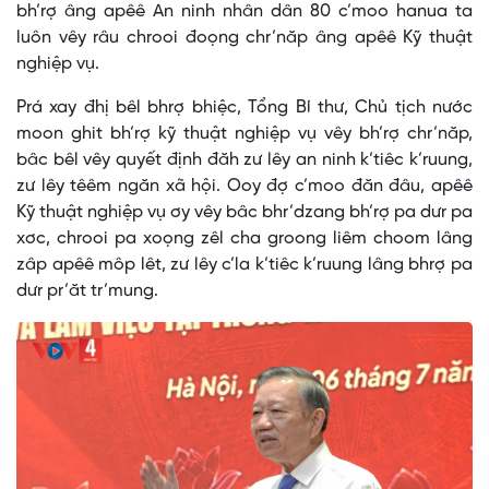
bh’rợ âng apêê An ninh nhân dân 80 c’moo hanua ta
luôn vêy râu chrooi đoọng chr’năp âng apêê Kỹ thuật
nghiệp vụ.
Prá xay đhị bêl bhrợ bhiệc, Tổng Bí thư, Chủ tịch nước
moon ghit bh’rợ kỹ thuật nghiệp vụ vêy bh’rợ chr’năp,
bâc bêl vêy quyết định đăh zư lêy an ninh k’tiêc k’ruung,
zư lêy têêm ngăn xã hội. Ooy đợ c’moo đăn đâu, apêê
Kỹ thuật nghiệp vụ ơy vêy bâc bhr’dzang bh’rợ pa dưr pa
xơc, chrooi pa xoọng zêl cha groong liêm choom lâng
zâp apêê môp lêt, zư lêy c’la k’tiêc k’ruung lâng bhrợ pa
dưr pr’ăt tr’mung.