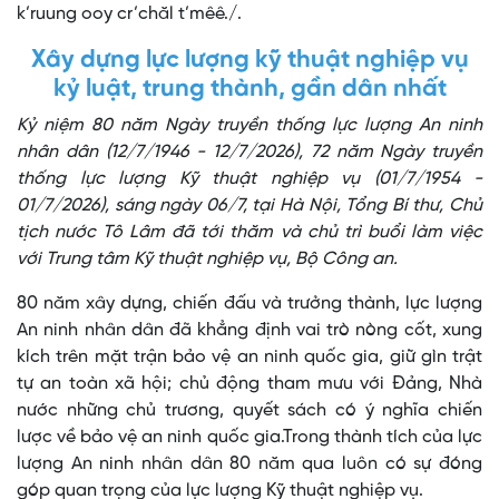
k’ruung ooy cr’chăl t’mêê./.
Xây dựng lực lượng kỹ thuật nghiệp vụ
kỷ luật, trung thành, gần dân nhất
Kỷ niệm 80 năm Ngày truyền thống lực lượng An ninh
nhân dân (12/7/1946 - 12/7/2026), 72 năm Ngày truyền
thống lực lượng Kỹ thuật nghiệp vụ (01/7/1954 -
01/7/2026), sáng ngày 06/7, tại Hà Nội, Tổng Bí thư, Chủ
tịch nước Tô Lâm đã tới thăm và chủ trì buổi làm việc
với Trung tâm Kỹ thuật nghiệp vụ, Bộ Công an.
80 năm xây dựng, chiến đấu và trưởng thành, lực lượng
An ninh nhân dân đã khẳng định vai trò nòng cốt, xung
kích trên mặt trận bảo vệ an ninh quốc gia, giữ gìn trật
tự an toàn xã hội; chủ động tham mưu với Đảng, Nhà
nước những chủ trương, quyết sách có ý nghĩa chiến
lược về bảo vệ an ninh quốc gia.Trong thành tích của lực
lượng An ninh nhân dân 80 năm qua luôn có sự đóng
góp quan trọng của lực lượng Kỹ thuật nghiệp vụ.