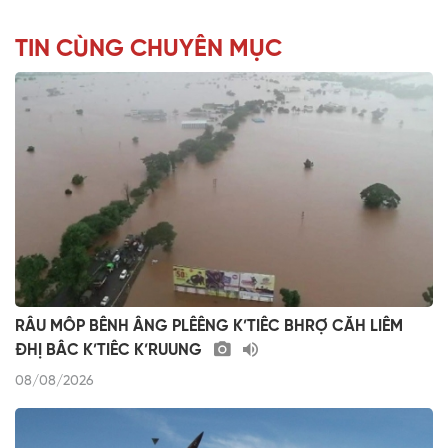
TIN CÙNG CHUYÊN MỤC
RÂU MÔP BÊNH ÂNG PLÊÊNG K’TIÊC BHRỢ CĂH LIÊM
ĐHỊ BÂC K’TIÊC K’RUUNG
08/08/2026