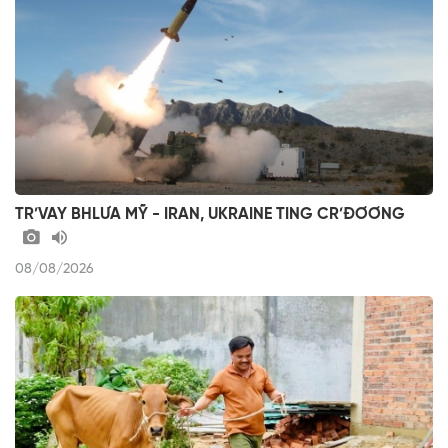
TR’VAY BHLƯA MỸ - IRAN, UKRAINE TING CR’ĐƠƠNG
08/08/2026