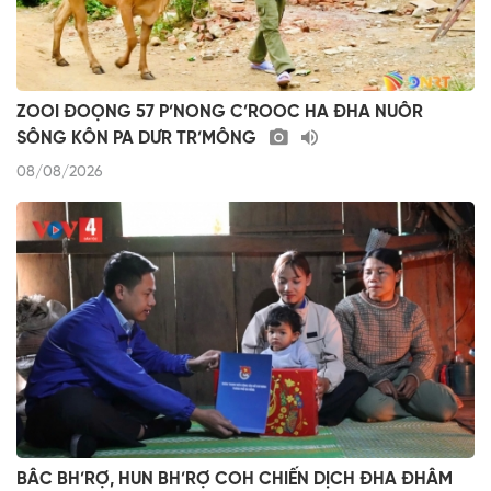
ZOOI ĐOỌNG 57 P’NONG C’ROOC HA ĐHA NUÔR
SÔNG KÔN PA DƯR TR’MÔNG
08/08/2026
BÂC BH’RỢ, HUN BH’RỢ COH CHIẾN DỊCH ĐHA ĐHÂM