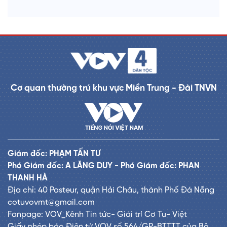
Cơ quan thường trú khu vực Miền Trung - Đài TNVN
Giám đốc: PHẠM TẤN TƯ
Phó Giám đốc: A LĂNG DUY - Phó Giám đốc: PHAN
THANH HÀ
Địa chỉ: 40 Pasteur, quận Hải Châu, thành Phố Đà Nẵng
cotuvovmt@gmail.com
Fanpage: VOV_Kênh Tin tức- Giải trí Cơ Tu- Việt
Giấy phép báo Điện tử VOV số 564/GP-BTTTT của Bộ