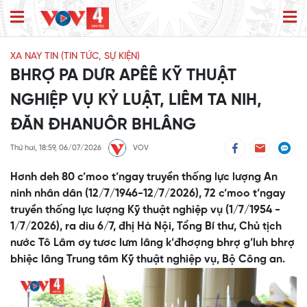
XA NAY TIN (TIN TỨC, SỰ KIỆN)
BHRỢ PA DƯR APÊÊ KỸ THUẬT
NGHIỆP VỤ KỶ LUẬT, LIÊM TA NIH,
ĐĂN ĐHANUÔR BHLÂNG
Thứ hai, 18:59, 06/07/2026
VOV
Hơnh deh 80 c’moo t’ngay truyền thống lực lượng An
ninh nhân dân (12/7/1946-12/7/2026), 72 c’moo t’ngay
truyền thống lực lượng Kỹ thuật nghiệp vụ (1/7/1954 -
1/7/2026), ra diu 6/7, đhị Hà Nội, Tổng Bí thư, Chủ tịch
nước Tô Lâm ơy tươc lưm lâng k’đhơợng bhrợ g’luh bhrợ
bhiệc lâng Trung tâm Kỹ thuật nghiệp vụ, Bộ Công an.