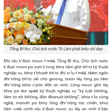
Tổng Bí thư, Chủ tịch nước Tô Lâm phát biểu chỉ đạo
Đhị râu k’đươi moon t’mêê, Tổng Bí thư, Chủ tịch nước
k’đươi moon pa zưm k’rong bhrợ liêm ghit bh’rợ kỹ thuật
nghiệp vụ, bhrợ t’bhưah bh’rợ đhị zr’lụ t’mêê, têêm ngăn
đhr’năng bh’rợ zêl cha groong, bơơn lêy lâng pa liêm
đhr’năng bhrợ c’pân đăh an ninh. Lâng moon ghit lêy
bhrợ pa dưr apêê kỹ thuật nghiệp vụ “kỷ luật bhlâng,
liêm ta nih bhlâng, đăn đhanuôr bhlâng”, bhrợ c’la công
nghệ, manưih pa bhrợ lâng đhr’năng tác chiến, bhrợ
liêm crêê cơnh râu k’đươi moon zư lêy an ninh k’tiêc