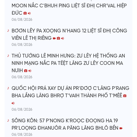
MOON NẮC C’BHUH PING LIỆT SĨ ĐHỊ CHR’VAL HIỆP
ĐỨC
06/08/2026
BƠƠN LÊY PA XOỌNG N’HANG 12 LIỆT SĨ ĐHỊ CÔNG
VIÊN LÊ THỊ RIÊNG
06/08/2026
THỦ TƯỚNG LÊ MINH HƯNG: ZƯ LÊY HỆ THỐNG AN
NINH MẠNG NẮC PA TÊỆT LÂNG ZƯ LÊY COON MA
NƯIH
06/08/2026
QUỐC HỘI PRÁ XAY DỰ ÁN PR’ĐƠỢ C’LÂNG P’RANG
BHA LẦNG LÂNG BHRỢ T’VAIH THÀNH PHỐ T’MÊÊ
06/08/2026
SÔNG KÔN: 57 P’NONG K’ROỌC ĐOỌNG HA 19
PR’LOỌNG ĐHANUÔR A PĂNG LÂNG BHLÔ BỀN
06/08/2026