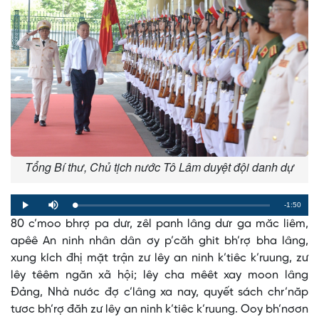
Tổng Bí thư, Chủ tịch nước Tô Lâm duyệt đội danh dự
Remaining
-1:50
Loaded
:
Progress
:
Play
Mute
0%
0%
80 c’moo bhrợ pa dưr, zêl panh lâng dưr ga măc liêm,
Time
apêê An ninh nhân dân ơy p’căh ghit bh’rợ bha lâng,
xung kích đhị mặt trận zư lêy an ninh k’tiêc k’ruung, zư
lêy têêm ngăn xã hội; lêy cha mêêt xay moon lâng
Đảng, Nhà nước đợ c’lâng xa nay, quyết sách chr’năp
tươc bh’rợ đăh zư lêy an ninh k’tiêc k’ruung. Ooy bh’nơơn