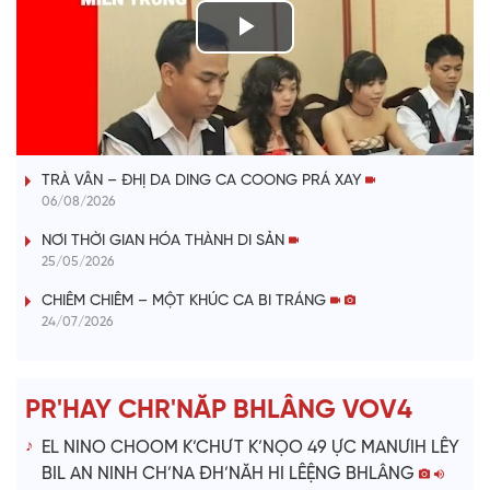
P
l
VÀI PHÚT DÀNH CHO QUẢNG BÁ
a
TRÀ VÂN – ĐHỊ DA DING CA COONG PRÁ XAY
y
06/08/2026
V
NƠI THỜI GIAN HÓA THÀNH DI SẢN
25/05/2026
i
CHIÊM CHIÊM – MỘT KHÚC CA BI TRÁNG
24/07/2026
d
e
PR'HAY CHR'NĂP BHLÂNG VOV4
o
EL NINO CHOOM K’CHƯT K’NỌO 49 ỰC MANƯIH LÊY
BIL AN NINH CH’NA ĐH’NĂH HI LÊỆNG BHLÂNG