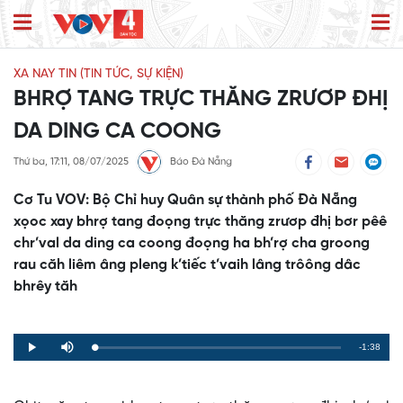
XA NAY TIN (TIN TỨC, SỰ KIỆN)
BHRỢ TANG TRỰC THĂNG ZRƯƠP ĐHỊ
DA DING CA COONG
Thứ ba, 17:11, 08/07/2025
Báo Đà Nẵng
Cơ Tu VOV: Bộ Chỉ huy Quân sự thành phố Đà Nẵng
xọoc xay bhrợ tang đoọng trực thăng zrươp đhị bơr pêê
chr’val da ding ca coong đoọng ha bh’rợ cha groong
rau căh liêm âng pleng k’tiếc t’vaih lâng trôông dâc
bhrêy tăh
Remaining
-1:38
Loaded
:
Progress
:
Play
Mute
0%
0%
Time