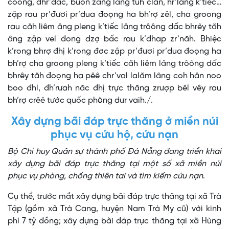
coong, đhr’đâc, buôn zâng lâng tuh clan, hr’lang k’tiếc…
zập rau pr’đươi pr’dua đoọng ha bh’rợ zêl, cha groong
rau căh liêm âng pleng k’tiếc lâng trôông dấc bhrêy tăh
âng zập vel đong dzợ bấc rau k’đhap zr’năh. Bhiệc
k’rong bhrợ đhị k’rong đơc zập pr’đươi pr’dua đoọng ha
bh’rợ cha groong pleng k’tiếc căh liêm lâng trôông dấc
bhrêy tăh đoọng ha pêê chr’val lalăm lâng coh hân noo
boo đhí, đh’rưah năc đhị trực thăng zrượp bêl vêy rau
bh’rợ crêê tước quốc phòng dưr vaih./.
Xây dựng bãi đáp trực thăng ở miền núi
phục vụ cứu hộ, cứu nạn
Bộ Chỉ huy Quân sự thành phố Đà Nẵng đang triển khai
xây dựng bãi đáp trực thăng tại một số xã miền núi
phục vụ phòng, chống thiên tai và tìm kiếm cứu nạn
.
Cụ thể, trước mắt xây dựng bãi đáp trực thăng tại xã Trà
Tập (gồm xã Trà Cang, huyện Nam Trà My cũ) với kinh
phí 7 tỷ đồng; xây dựng bãi đáp trực thăng tại xã Hùng