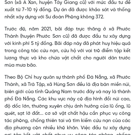
Sơn (xã A Xan, huyện Tây Giang cũ) với mức đầu tư đề
xuất từ 7-10 tỷ đồng. Dự án đã được khảo sát và thống
nhất xây dựng với Sư đoàn Phòng không 372.
Trước đó, năm 2021, bãi đáp trực thăng ở xã Phước
Thành (huyện Phước Sơn cũ) đã được đầu tư xây dựng
với kinh phí 5 tỷ đồng. Bãi đáp này đã phát huy hiệu quả
trong công tác cứu nạn, cứu hộ với vai trò điểm tập kết
lương thực và kho chứa vật chất cho người dân trước
mùa mưa bão.
Theo Bộ Chỉ huy quân sự thành phố Đà Nẵng, xã Phước
Thành, xã Trà Tập, xã Hùng Sơn đều là địa bàn miền núi,
biên giới của tỉnh Quảng Nam trước đây và nay là thành
phố Đà Nẵng. Các khu vực này có địa hình đồi núi cao,
độ dốc lớn, thường xuyên chịu ảnh hưởng của lũ ống, lũ
quét, sạt lở đất... cơ sở vật chất hậu cần phục vụ công
tác phòng, chống thiên tai và tìm kiếm cứu nạn của các
địa phương còn nhiều khó khăn. Việc đầu tư xây dựng