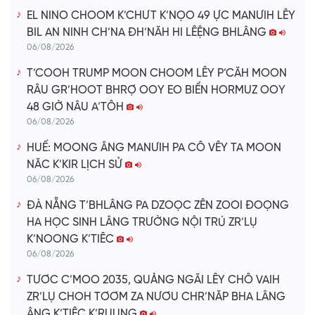
o
EL NINO CHOOM K’CHƯT K’NỌO 49 ỰC MANƯIH LÊY
BIL AN NINH CH’NA ĐH’NĂH HI LÊỆNG BHLÂNG
06/08/2026
T’COOH TRUMP MOON CHOOM LÊY P’CĂH MOON
RÂU GR’HOOT BHRỢ OOY EO BIỂN HORMUZ OOY
48 GIỜ NÂU A’TÔH
06/08/2026
HUẾ: MOONG ÂNG MANƯIH PA CÔ VÊY TA MOON
NĂC K’KIR LỊCH SỬ
06/08/2026
ĐÀ NẴNG T’BHLÂNG PA DZOỌC ZÊN ZOOI ĐOỌNG
HA HỌC SINH LÂNG TRƯỜNG NỘI TRÚ ZR’LỤ
K’NOONG K’TIÊC
06/08/2026
TƯƠC C’MOO 2035, QUẢNG NGÃI LÊY CHÔ VAIH
ZR’LỤ CHOH TƠƠM ZA NƯƠU CHR’NĂP BHA LÂNG
ÂNG K’TIÊC K’RUUNG