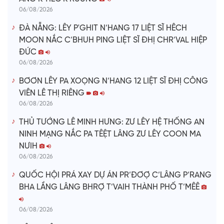
06/08/2026
ĐÀ NẴNG: LÊY P'GHIT N’HANG 17 LIỆT SĨ HÊCH
MOON NẮC C’BHUH PING LIỆT SĨ ĐHỊ CHR’VAL HIỆP
ĐỨC
06/08/2026
BƠƠN LÊY PA XOỌNG N’HANG 12 LIỆT SĨ ĐHỊ CÔNG
VIÊN LÊ THỊ RIÊNG
06/08/2026
THỦ TƯỚNG LÊ MINH HƯNG: ZƯ LÊY HỆ THỐNG AN
NINH MẠNG NẮC PA TÊỆT LÂNG ZƯ LÊY COON MA
NƯIH
06/08/2026
QUỐC HỘI PRÁ XAY DỰ ÁN PR’ĐƠỢ C’LÂNG P’RANG
BHA LẦNG LÂNG BHRỢ T’VAIH THÀNH PHỐ T’MÊÊ
06/08/2026