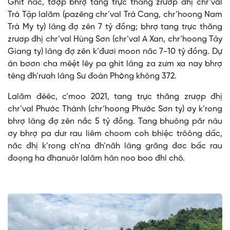
Ghit năc, tơợp bhrợ tang trực thăng zrươp đhị chr’val
Trà Tập lalăm (pazêng chr’val Trà Cang, chr’hoong Nam
Trà My ty) lâng đợ zên 7 tỷ đồng; bhrợ tang trực thăng
zrươp đhị chr’val Hùng Sơn (chr’val A Xan, chr’hoong Tây
Giang ty) lâng đợ zên k’đươi moon năc 7-10 tỷ đồng. Dự
án bơơn cha mêệt lêy pa ghit lâng za zưm xa nay bhrợ
têng đh’rưah lâng Sư đoàn Phòng không 372.
Lalăm đêêc, c’moo 2021, tang trực thăng zrượp đhị
chr’val Phước Thành (chr’hoong Phước Sơn ty) ơy k’rong
bhrợ lâng đợ zên nắc 5 tỷ đồng. Tang bhuông păr nâu
ơy bhrợ pa dưr rau liêm choom coh bhiệc trôông dấc,
năc đhị k’rong ch’na đh’năh lâng grăng đơc bấc rau
đoọng ha đhanuôr lalăm hân noo boo đhí chô.