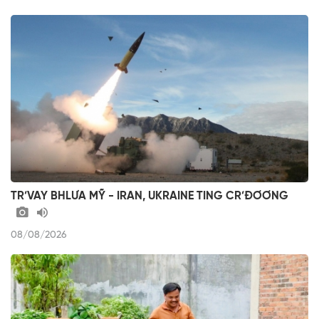
TR’VAY BHLƯA MỸ - IRAN, UKRAINE TING CR’ĐƠƠNG
08/08/2026