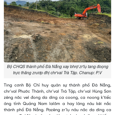
Bộ CHQS thành phố Đà Nẵng xay bhrợ zr'lụ tang đoọng
trực thăng zrươp đhị chr'val Trà Tập. Chanup: P.V
Ting cơnh Bộ Chỉ huy quân sự thành phố Đà Nẵng,
chr’val Phước Thành, chr’val Trà Tập, chr’val Hùng Sơn
zêng năc vel đong da ding ca coong, ca noong k’tiếc
âng tỉnh Quảng Nam lalăm a hay lâng nâu kêi nắc
thành phố Đà Nẵng. Pazêng zr’lụ nâu năc da ding ca