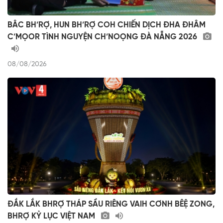
BÂC BH’RỢ, HUN BH’RỢ COH CHIẾN DỊCH ĐHA ĐHÂM
C’MỌOR TÌNH NGUYỆN CH’NOỌNG ĐÀ NẴNG 2026
08/08/2026
ĐẮK LẮK BHRỢ THÁP SẦU RIÊNG VAIH CƠNH BÊỆ ZONG,
BHRỢ KỶ LỤC VIỆT NAM