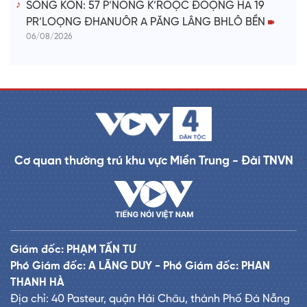
SÔNG KÔN: 57 P’NONG K’ROỌC ĐOỌNG HA 19
PR’LOỌNG ĐHANUÔR A PĂNG LÂNG BHLÔ BỀN
06/08/2026
Cơ quan thường trú khu vực Miền Trung - Đài TNVN
Giám đốc: PHẠM TẤN TƯ
Phó Giám đốc: A LĂNG DUY - Phó Giám đốc: PHAN
THANH HÀ
Địa chỉ: 40 Pasteur, quận Hải Châu, thành Phố Đà Nẵng