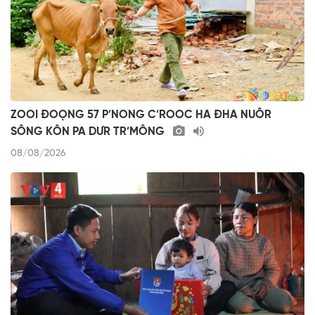
ZOOI ĐOỌNG 57 P’NONG C’ROOC HA ĐHA NUÔR
SÔNG KÔN PA DƯR TR’MÔNG
08/08/2026