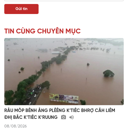
TIN CÙNG CHUYÊN MỤC
RÂU MÔP BÊNH ÂNG PLÊÊNG K’TIÊC BHRỢ CĂH LIÊM
ĐHỊ BÂC K’TIÊC K’RUUNG
08/08/2026