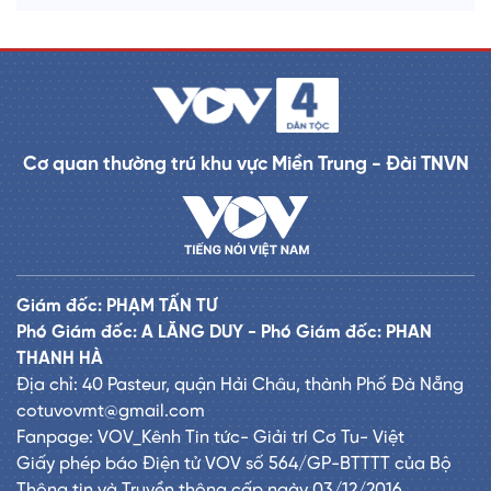
Cơ quan thường trú khu vực Miền Trung - Đài TNVN
Giám đốc: PHẠM TẤN TƯ
Phó Giám đốc: A LĂNG DUY - Phó Giám đốc: PHAN
THANH HÀ
Địa chỉ: 40 Pasteur, quận Hải Châu, thành Phố Đà Nẵng
cotuvovmt@gmail.com
Fanpage: VOV_Kênh Tin tức- Giải trí Cơ Tu- Việt
Giấy phép báo Điện tử VOV số 564/GP-BTTTT của Bộ
Thông tin và Truyền thông cấp ngày 03/12/2016