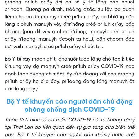
groong pr’luh cr’ăy đhị cơ sở y tế lâng coh bhươl
cr’noon. Đương pa dưah, trôông dzấc, zư lêy, pa dưah
liêm choom đợ manuyh crêê pr’luh cr’ăy, pa bhlâng năc
lâng c’bhuh manuyh vêy đhr’năng crêê pr’luh cr’ăy bấc
bhlâng (pân đil vêy a chăc k’đhap, manuyh crêê pr’luh
cr’ăy n’lơơng, manuyh t’cooh ta ha…), căh choom đớc
dưr vaih manuyh crêê pr’luh cr’ăy chêệt bil.
Bộ Y tế xay moon ghít, đhanuôr tước lâng chô tơợ k’tiêc
k’ruung vêy đợ manuyh crêê pr’luh cr’ăy COVID-19 năc
đơơh loon đương ch’mêệt lêy c’rơ đoọng zâl cha groong
pr’luh cr’ăy ha c’la đay, pr’loọng đong lâng manuyh ăt
đăn lâng đay./.
Bộ Y tế khuyến cáo người dân chủ động
phòng chống dịch COVID-19
Trước tình hình số ca mắc COVID-19 có xu hướng tăng
tại Thái Lan do liên quan đến sự gia tăng của biến thể
phụ, Bộ Y tế khuyến cáo người dân không được chủ