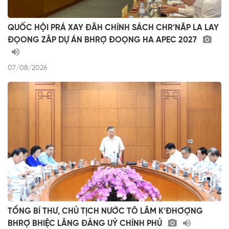
QUỐC HỘI PRÁ XAY ĐĂH CHÍNH SÁCH CHR’NĂP LA LAY
ĐỌONG ZÂP DỰ ÁN BHRỢ ĐOỌNG HA APEC 2027
07/08/2026
TỔNG BÍ THƯ, CHỦ TỊCH NƯỚC TÔ LÂM K’ĐHƠỢNG
BHRỢ BHIỆC LÂNG ĐẢNG UỶ CHÍNH PHỦ