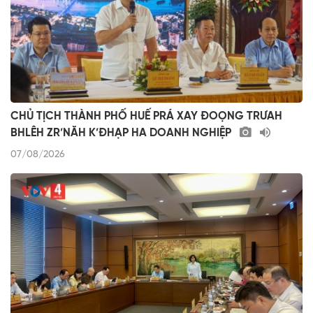
CHỦ TỊCH THÀNH PHỐ HUẾ PRÁ XAY ĐOỌNG TRƯAH
BHLÊH ZR’NĂH K’ĐHẠP HA DOANH NGHIỆP
07/08/2026