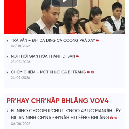
P
l
VÀI PHÚT DÀNH CHO QUẢNG BÁ
a
TRÀ VÂN – ĐHỊ DA DING CA COONG PRÁ XAY
y
06/08/2026
V
NƠI THỜI GIAN HÓA THÀNH DI SẢN
25/05/2026
i
CHIÊM CHIÊM – MỘT KHÚC CA BI TRÁNG
24/07/2026
d
e
PR'HAY CHR'NĂP BHLÂNG VOV4
o
EL NINO CHOOM K’CHƯT K’NỌO 49 ỰC MANƯIH LÊY
BIL AN NINH CH’NA ĐH’NĂH HI LÊỆNG BHLÂNG
06/08/2026