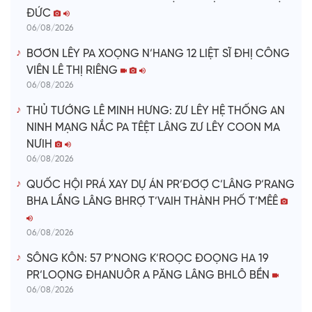
ĐỨC
06/08/2026
BƠƠN LÊY PA XOỌNG N’HANG 12 LIỆT SĨ ĐHỊ CÔNG
VIÊN LÊ THỊ RIÊNG
06/08/2026
THỦ TƯỚNG LÊ MINH HƯNG: ZƯ LÊY HỆ THỐNG AN
NINH MẠNG NẮC PA TÊỆT LÂNG ZƯ LÊY COON MA
NƯIH
06/08/2026
QUỐC HỘI PRÁ XAY DỰ ÁN PR’ĐƠỢ C’LÂNG P’RANG
BHA LẦNG LÂNG BHRỢ T’VAIH THÀNH PHỐ T’MÊÊ
06/08/2026
SÔNG KÔN: 57 P’NONG K’ROỌC ĐOỌNG HA 19
PR’LOỌNG ĐHANUÔR A PĂNG LÂNG BHLÔ BỀN
06/08/2026