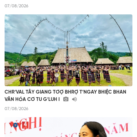
07/08/2026
CHR’VAL TÂY GIANG TƠỢ BHRỢ T’NGAY BHIỆC BHAN
VĂN HÓA CƠ TU G’LUH I
07/08/2026