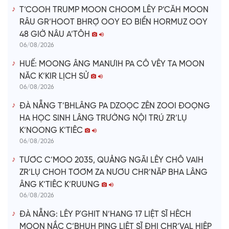
T’COOH TRUMP MOON CHOOM LÊY P’CĂH MOON
RÂU GR’HOOT BHRỢ OOY EO BIỂN HORMUZ OOY
48 GIỜ NÂU A’TÔH
06/08/2026
HUẾ: MOONG ÂNG MANƯIH PA CÔ VÊY TA MOON
NĂC K’KIR LỊCH SỬ
06/08/2026
ĐÀ NẴNG T’BHLÂNG PA DZOỌC ZÊN ZOOI ĐOỌNG
HA HỌC SINH LÂNG TRƯỜNG NỘI TRÚ ZR’LỤ
K’NOONG K’TIÊC
06/08/2026
TƯƠC C’MOO 2035, QUẢNG NGÃI LÊY CHÔ VAIH
ZR’LỤ CHOH TƠƠM ZA NƯƠU CHR’NĂP BHA LÂNG
ÂNG K’TIÊC K’RUUNG
06/08/2026
ĐÀ NẴNG: LÊY P'GHIT N’HANG 17 LIỆT SĨ HÊCH
MOON NẮC C’BHUH PING LIỆT SĨ ĐHỊ CHR’VAL HIỆP