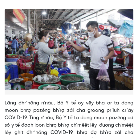
Lâng đhr’năng n’nâu, Bộ Y tế ơy vêy bha ar ta đang
moon bhrợ pazêng bh’rợ zâl cha groong pr’luh cr’ăy
COVID-19. Ting n’năc, Bộ Y tế ta đang moon pazêng cơ
sở y tế đơơh loon bhrợ bh’rợ ch’mêệt lêy, đương ch’mêệt
lêy ghít đhr’năng COVID-19, bhrợ đợ bh’rợ zâl cha