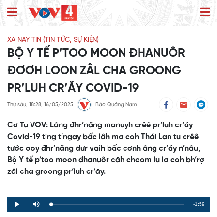
XA NAY TIN (TIN TỨC, SỰ KIỆN)
BỘ Y TẾ P’TOO MOON ĐHANUÔR
ĐƠƠH LOON ZÂL CHA GROONG
PR’LUH CR’ĂY COVID-19
Thứ sáu, 18:28, 16/05/2025
Báo Quảng Nam
Cơ Tu VOV: Lâng đhr’năng manuyh crêê pr’luh cr’ăy
Covid-19 ting t’ngay bấc lâh mơ coh Thái Lan tu crêê
tước ooy đhr’năng dưr vaih bấc cơnh âng cr’ăy n’nâu,
Bộ Y tế p’too moon đhanuôr căh choom lu lơ coh bh’rợ
zâl cha groong pr’luh cr’ăy.
Remaining
-1:59
Loaded
:
Progress
:
Play
Mute
0%
0%