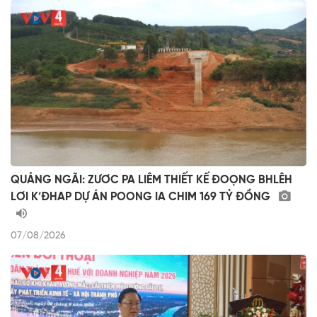
QUẢNG NGÃI: ZƯƠC PA LIÊM THIẾT KẾ ĐOỌNG BHLÊH
LƠI K’ĐHAP DỰ ÁN POONG IA CHIM 169 TỶ ĐỒNG
07/08/2026