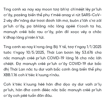
Time
Ting cơnh xa nay xay moon tơợ bh’rợ ch’mêệt lêy pr’luh
cr’ăy, pazêng biến thể phụ t’mêê anag vi rút SARS-CoV-
2 vêy đhr’năng dưr trơơi đơơh lâh mơ, buôn z’lâh c’rơ zâl
pr’luh cr’ăy, pa bhlâng năc lâng apêê t’cooh ta ha,
manuyh crêê bấc rau cr’ăy, pân đil xoọc vêy a chăc
k’đhap lâng p’niên k’tứi.
Ting cơnh xa nay k’rong âng Bộ Y tế, tơợ t’ngay 1/1/2025
tước t’ngay 10/5/2025, Thái Lan bơơn lêy 53.676 cha
năc manuyh crêê pr’luh COVID-19 lâng 16 cha năc lâh
chêệt. Đợ manuyh crêê pr’luh cr’ăy COVID-19 dưr bấc
đhị Thái Lan năc tu dưr vaih bấc cơnh âng biến thể phụ
XBB.1.16 coh k’tiêc k’ruung n’nâu.
Coh k’tiêc k’ruung hêê hân đhơ dọo ơy dưr vaih zr’lụ
pr’luh, hân đhơ cơnh đêêc năc bấc manuyh crêê pr’luh
cr’ăy coh pêê tuần đăn đâu.