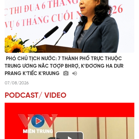
​ ​PHÓ CHỦ TỊCH NƯỚC: 7 THÀNH PHỐ TRỰC THUỘC
TRUNG ƯƠNG NĂC TƠỢP BHRỢ, K’ĐƠƠNG HA DƯR
PRANG K’TIẾC K’RUUNG
07/08/2026
PODCAST/ VIDEO