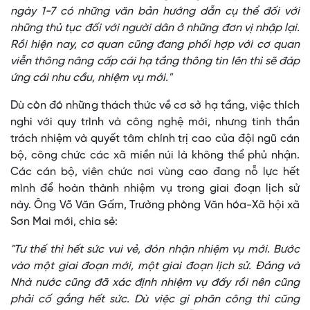
ngày 1-7 có những văn bản hướng dẫn cụ thể đối với
những thủ tục đối với người dân ở những đơn vị nhập lại.
Rồi hiện nay, cơ quan cũng đang phối hợp với cơ quan
viễn thông nâng cấp cái hạ tầng thông tin lên thì sẽ đáp
ứng cái nhu cầu, nhiệm vụ mới."
Dù còn đó những thách thức về cơ sở hạ tầng, việc thích
nghi với quy trình và công nghệ mới, nhưng tinh thần
trách nhiệm và quyết tâm chính trị cao của đội ngũ cán
bộ, công chức các xã miền núi là không thể phủ nhận.
Các cán bộ, viên chức nơi vùng cao đang nỗ lực hết
mình để hoàn thành nhiệm vụ trong giai đoạn lịch sử
này. Ông Võ Văn Gấm, Trưởng phòng Văn hóa-Xã hội xã
Sơn Mai mới, chia sẻ:
"Tư thế thì hết sức vui vẻ, đón nhận nhiệm vụ mới. Bước
vào một giai đoạn mới, một giai đoạn lịch sử. Đảng và
Nhà nước cũng đã xác định nhiệm vụ đấy rồi nên cũng
phải cố gắng hết sức. Dù việc gì phân công thì cũng