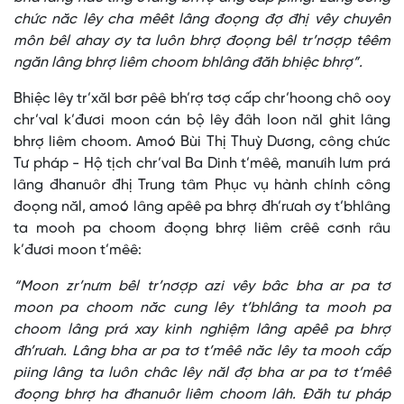
chức năc lêy cha mêêt lâng đoọng đợ đhị vêy chuyên
môn bêl ahay ơy ta luôn bhrợ đoọng bêl tr’nơợp têêm
ngăn lâng bhrợ liêm choom bhlâng đăh bhiệc bhrợ”.
Bhiệc lêy tr’xăl bơr pêê bh’rợ tơợ cấp chr’hoong chô ooy
chr’val k’đươi moon cán bộ lêy đâh loon năl ghit lâng
bhrợ liêm choom. Amoó Bùi Thị Thuỳ Dương, công chức
Tư pháp - Hộ tịch chr’val Ba Dinh t’mêê, manưih lưm prá
lâng đhanuôr đhị Trung tâm Phục vụ hành chính công
đoọng năl, amoó lâng apêê pa bhrợ đh’rưah ơy t’bhlâng
ta mooh pa choom đoọng bhrợ liêm crêê cơnh râu
k’đươi moon t’mêê:
“Moon zr’nưm bêl tr’nơợp azi vêy bâc bha ar pa tơ
moon pa choom năc cung lêy t’bhlâng ta mooh pa
choom lâng prá xay kinh nghiệm lâng apêê pa bhrợ
đh’rưah. Lâng bha ar pa tơ t’mêê năc lêy ta mooh cấp
piing lâng ta luôn châc lêy năl đợ bha ar pa tơ t’mêê
đoọng bhrợ ha đhanuôr liêm choom lâh. Đăh tư pháp