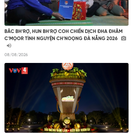
BÂC BH’RỢ, HUN BH’RỢ COH CHIẾN DỊCH ĐHA ĐHÂM
C’MỌOR TÌNH NGUYỆN CH’NOỌNG ĐÀ NẴNG 2026
08/08/2026