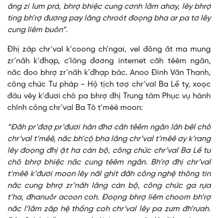
âng zi lưm prá, bhrợ bhiệc cung cơnh lăm ahay, lêy bhrợ
ting bh’rợ đương pay lâng chroót đoọng bha ar pa tơ lêy
cung liêm buôn”.
Đhị zâp chr’val k’coong ch’ngai, vel đông ăt ma mung
zr’năh k’đhạp, c’lâng đơơng internet căh têêm ngăn,
năc đoo bhrợ zr’năh k’đhạp bâc. Anoo Đinh Văn Thanh,
công chức Tư pháp - Hộ tịch tơợ chr’val Ba Lế ty, xoọc
đâu vêy k’đươi chô pa bhrợ đhị Trung tâm Phục vụ hành
chính công chr’val Ba Tô t’mêê moon:
“Đăh pr’đơợ pr’đươi hân đhơ căh têêm ngăn lâh bêl chô
chr’val t’mêê, năc bh’cộ bha lâng chr’val t’mêê ơy k’rang
lêy đoọng đhị ặt ha cán bộ, công chức chr’val Ba Lế tu
chô bhrợ bhiệc năc cung têêm ngăn. Bh’rợ đhị chr’val
t’mêê k’đươi moon lêy năl ghit đăh công nghệ thông tin
năc cung bhrợ zr’năh lâng cán bộ, công chức ga rựa
t’ha, đhanuôr acoon coh. Đoọng bhrợ liêm choom bh’rợ
năc l’lăm zâp hệ thống coh chr’val lêy pa zưm đh’rưah.