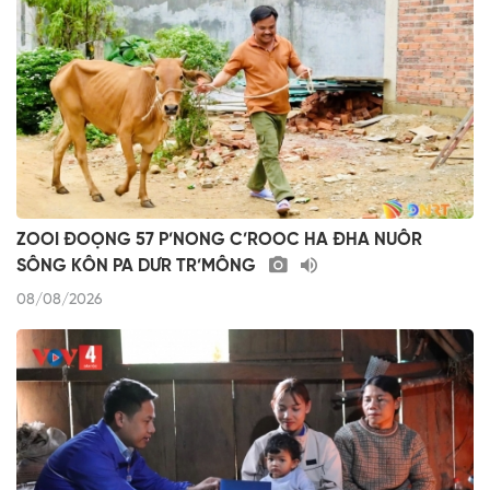
ZOOI ĐOỌNG 57 P’NONG C’ROOC HA ĐHA NUÔR
SÔNG KÔN PA DƯR TR’MÔNG
08/08/2026