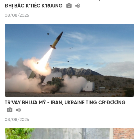
ĐHỊ BÂC K’TIÊC K’RUUNG
08/08/2026
TR’VAY BHLƯA MỸ - IRAN, UKRAINE TING CR’ĐƠƠNG
08/08/2026