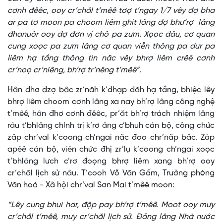
cơnh đêêc, ooy cr’chăl t’mêê tơợ t’ngay 1/7 vêy đợ bha
ar pa tơ moon pa choom liêm ghit lâng đợ bhư’rợ lâng
đhanuôr ooy đợ đơn vị chô pa zưm. Xọoc đâu, cơ quan
cung xoọc pa zưm lâng cơ quan viễn thông pa dưr pa
liêm hạ tầng thông tin năc vêy bhrợ liêm crêê cơnh
cr’noọ cr’niêng, bh’rợ tr’nêng t’mêê”.
Hân đhơ dzợ bâc zr’năh k’đhạp đăh hạ tầng, bhiệc lêy
bhrợ liêm choom cơnh lâng xa nay bh’rợ lâng công nghệ
t’mêê, hân đhơ cơnh đêêc, pr’ăt bh’rợ trách nhiệm lâng
râu t’bhlâng chính trị k’rơ âng c’bhuh cán bộ, công chức
zâp chr’val k’coong ch’ngai năc đoo chr’năp bâc. Zâp
apêê cán bộ, viên chức đhị zr’lụ k’coong ch’ngai xoọc
t’bhlâng lưch c’rơ đoọng bhrợ liêm xang bh’rợ ooy
cr’chăl lịch sử nâu. T’cooh Võ Văn Gấm, Trưởng phòng
Văn hoá - Xã hội chr’val Sơn Mai t’mêê moon:
“Lêy cung bhui har, độp pay bh’rợ t’mêê. Moot ooy mưy
cr’chăl t’mêê, mưy cr’chăl lịch sử. Đảng lâng Nhà nước