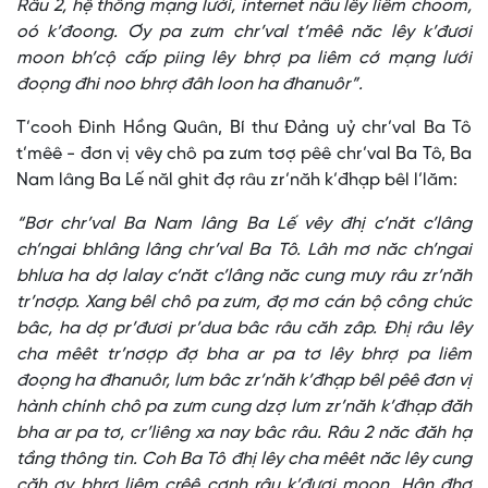
Râu 2, hệ thống mạng lưới, internet nâu lêy liêm choom,
oó k’đoong. Ơy pa zưm chr’val t’mêê năc lêy k’đươi
moon bh’cộ cấp piing lêy bhrợ pa liêm cớ mạng lưới
đoọng đhi noo bhrợ đâh loon ha đhanuôr”.
T’cooh Đinh Hồng Quân, Bí thư Đảng uỷ chr’val Ba Tô
t’mêê - đơn vị vêy chô pa zưm tơợ pêê chr’val Ba Tô, Ba
Nam lâng Ba Lế năl ghit đợ râu zr’năh k’đhạp bêl l’lăm:
“Bơr chr’val Ba Nam lâng Ba Lế vêy đhị c’năt c’lâng
ch’ngai bhlâng lâng chr’val Ba Tô. Lâh mơ năc ch’ngai
bhlưa ha dợ lalay c’năt c’lâng năc cung mưy râu zr’năh
tr’nơợp. Xang bêl chô pa zưm, đợ mơ cán bộ công chức
bâc, ha dợ pr’đươi pr’dua bâc râu căh zâp. Đhị râu lêy
cha mêêt tr’nơợp đợ bha ar pa tơ lêy bhrợ pa liêm
đoọng ha đhanuôr, lưm bâc zr’năh k’đhạp bêl pêê đơn vị
hành chính chô pa zưm cung dzợ lưm zr’năh k’đhạp đăh
bha ar pa tơ, cr’liêng xa nay bâc râu. Râu 2 năc đăh hạ
tầng thông tin. Coh Ba Tô đhị lêy cha mêêt năc lêy cung
căh ơy bhrợ liêm crêê cơnh râu k’đươi moon. Hân đhơ