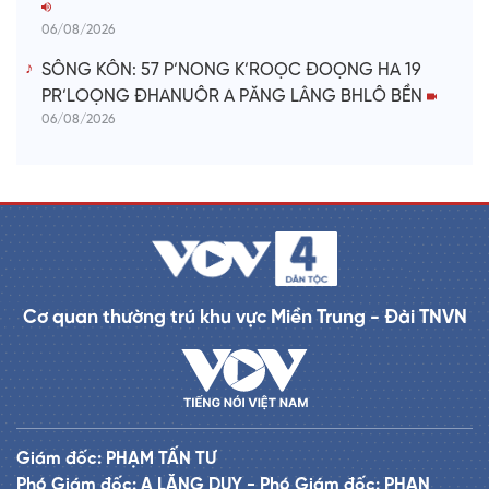
06/08/2026
SÔNG KÔN: 57 P’NONG K’ROỌC ĐOỌNG HA 19
PR’LOỌNG ĐHANUÔR A PĂNG LÂNG BHLÔ BỀN
06/08/2026
Cơ quan thường trú khu vực Miền Trung - Đài TNVN
Giám đốc: PHẠM TẤN TƯ
Phó Giám đốc: A LĂNG DUY - Phó Giám đốc: PHAN