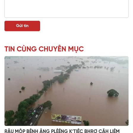
TIN CÙNG CHUYÊN MỤC
RÂU MÔP BÊNH ÂNG PLÊÊNG K’TIÊC BHRỢ CĂH LIÊM