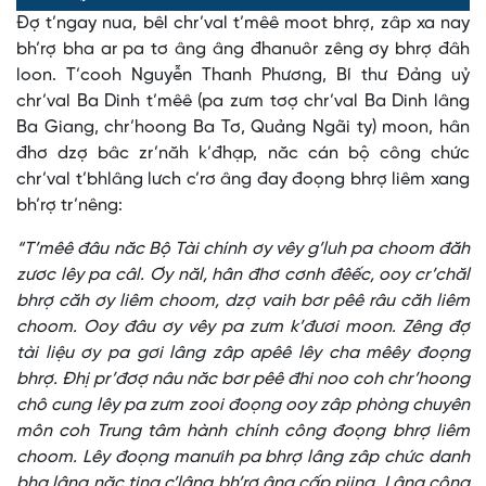
0%
0%
Đợ t’ngay nua, bêl chr’val t’mêê moot bhrợ, zâp xa nay
Time
bh’rợ bha ar pa tơ âng âng đhanuôr zêng ơy bhrợ đâh
loon. T’cooh Nguyễn Thanh Phương, Bí thư Đảng uỷ
chr’val Ba Dinh t’mêê (pa zưm tơợ chr’val Ba Dinh lâng
Ba Giang, chr’hoong Ba Tơ, Quảng Ngãi ty) moon, hân
đhơ dzợ bâc zr’năh k’đhạp, năc cán bộ công chức
chr’val t’bhlâng lưch c’rơ âng đay đoọng bhrợ liêm xang
bh’rợ tr’nêng:
“T’mêê đâu năc Bộ Tài chính ơy vêy g’luh pa choom đăh
zươc lêy pa câl. Ơy năl, hân đhơ cơnh đêếc, ooy cr’chăl
bhrợ căh ơy liêm choom, dzợ vaih bơr pêê râu căh liêm
choom. Ooy đâu ơy vêy pa zưm k’đươi moon. Zêng đợ
tài liệu ơy pa gơi lâng zâp apêê lêy cha mêêy đoọng
bhrợ. Đhị pr’đơợ nâu năc bơr pêê đhi noo coh chr’hoong
chô cung lêy pa zưm zooi đoọng ooy zâp phòng chuyên
môn coh Trung tâm hành chính công đoọng bhrợ liêm
choom. Lêy đoọng manưih pa bhrợ lâng zâp chức danh
bha lâng năc ting c’lâng bh’rợ âng cấp piing. Lâng công