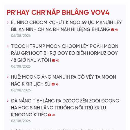
e
PR'HAY CHR'NĂP BHLÂNG VOV4
o
EL NINO CHOOM K’CHƯT K’NỌO 49 ỰC MANƯIH LÊY
BIL AN NINH CH’NA ĐH’NĂH HI LÊỆNG BHLÂNG
06/08/2026
T’COOH TRUMP MOON CHOOM LÊY P’CĂH MOON
RÂU GR’HOOT BHRỢ OOY EO BIỂN HORMUZ OOY
48 GIỜ NÂU A’TÔH
06/08/2026
HUẾ: MOONG ÂNG MANƯIH PA CÔ VÊY TA MOON
NĂC K’KIR LỊCH SỬ
06/08/2026
ĐÀ NẴNG T’BHLÂNG PA DZOỌC ZÊN ZOOI ĐOỌNG
HA HỌC SINH LÂNG TRƯỜNG NỘI TRÚ ZR’LỤ
K’NOONG K’TIÊC
06/08/2026