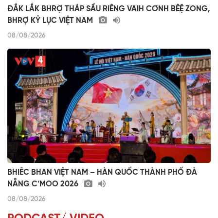
ĐẮK LẮK BHRỢ THÁP SẦU RIÊNG VAIH CƠNH BÊỆ ZONG,
BHRỢ KỶ LỤC VIỆT NAM
08/08/2026
BHIÊC BHAN VIỆT NAM – HÀN QUỐC THÀNH PHỐ ĐÀ
NẴNG C’MOO 2026
08/08/2026