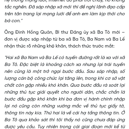
hệ thống mạng lưới, internet đó phải trôi chảy, nó không
tắc nghẽn. Đã sáp nhập xã mới thì đề nghị lãnh đạo cấp
trên tân trang lại mạng lưới để anh em làm kịp thời cho
bà con."
Ông Đinh Hồng Quân, Bí thư Đảng ủy xã Ba Tô mới –
đơn vị được sáp nhập từ ba xã Ba Tô, Ba Nam và Ba Lế
nhận thức rõ những khó khăn, thách thức trước mắt:
"Hai xã Ba Nam và Ba Lế có tuyến đường rất là xa với xã
Ba Tô. Đặc biệt là khoảng cách xa nhưng lại trái tuyến
nên cũng là một trở ngại bước đầu. Sau sáp nhập, số
lượng cán bộ công chức lại tăng lên, trong khi cơ sở vật
chất còn gặp nhiều khó khăn. Qua bước đầu rà soát lại
những thủ tục giải quyết cho người dân, chắc chắn là
bước đầu gặp khó khăn khi ba đơn vị hành chính nhập
lại nó cũng còn những vướng mắc về thủ tục giấy tờ,
thông tin này kia. Thứ hai là về cái hạ tầng thông tin. Ở
Ba Tô qua khảo sát thì tôi thấy nó cũng chưa đáp ứng
được yêu cầu. Tuy nhiên trong cái giai đoạn mới kể từ