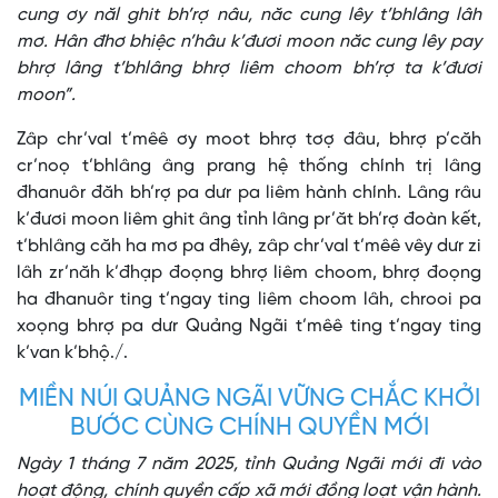
cung ơy năl ghit bh’rợ nâu, năc cung lêy t’bhlâng lâh
mơ. Hân đhơ bhiệc n’hâu k’đươi moon năc cung lêy pay
bhrợ lâng t’bhlâng bhrợ liêm choom bh’rợ ta k’đươi
moon”.
Zâp chr’val t’mêê ơy moot bhrợ tơợ đâu, bhrợ p’căh
cr’noọ t’bhlâng âng prang hệ thống chính trị lâng
đhanuôr đăh bh’rợ pa dưr pa liêm hành chính. Lâng râu
k’đươi moon liêm ghit âng tỉnh lâng pr’ăt bh’rợ đoàn kết,
t’bhlâng căh ha mơ pa đhêy, zâp chr’val t’mêê vêy dưr zi
lâh zr’năh k’đhạp đoọng bhrợ liêm choom, bhrợ đoọng
ha đhanuôr ting t’ngay ting liêm choom lâh, chrooi pa
xoọng bhrợ pa dưr Quảng Ngãi t’mêê ting t’ngay ting
k’van k’bhộ./.
MIỀN NÚI QUẢNG NGÃI VỮNG CHẮC KHỞI
BƯỚC CÙNG CHÍNH QUYỀN MỚI
Ngày 1 tháng 7 năm 2025, tỉnh Quảng Ngãi mới đi vào
hoạt động, chính quyền cấp xã mới đồng loạt vận hành.