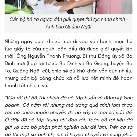
Cán bộ hỗ trợ người dân giải quyết thủ tục hành chính -
Ảnh báo Quảng Ngãi
Những ngày qua, khi xã mới đi vào vận hành, mọi thủ
tục giấy tờ của người dân đều đã được giải quyết kịp
thời. Ông Nguyễn Thanh Phương, Bí thư Đảng ủy xã Ba
Dinh mới (hợp lại từ xã Ba Dinh và Ba Giang, huyện Ba
Tơ, Quảng Ngãi cũ), chia sẻ dù khó khăn vẫn còn nhiều,
nhưng cán bộ công chức xã nỗ lực hết mình để hoàn
thành tốt nhiệm vụ:
"Vừa rồi thì Bộ Tài chính đã có tập huấn về đăng ký kinh
doanh. Có nắm rồi nhưng mà trong quá trình làm thao
tác nó chưa nhuần nhuyễn thì nó xảy ra một số vấn đề.
Ở đây đã có tập trung chỉ đạo rồi. Toàn bộ tài liệu đã
gửi và các bộ phận phải nghiên cứu để làm. Trên cơ sở
đó thì một số anh chị em ở huyện chuyển về cũng phải