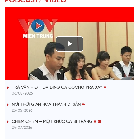
PODCAST/ VIDEO
P
l
VÀI PHÚT DÀNH CHO QUẢNG BÁ
a
TRÀ VÂN – ĐHỊ DA DING CA COONG PRÁ XAY
y
06/08/2026
V
NƠI THỜI GIAN HÓA THÀNH DI SẢN
25/05/2026
i
CHIÊM CHIÊM – MỘT KHÚC CA BI TRÁNG
24/07/2026
d