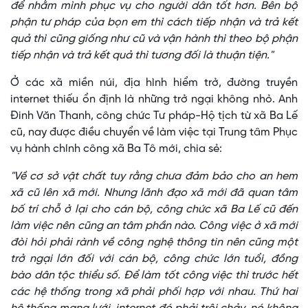
để nhằm mình phục vụ cho người dân tốt hơn. Bên bộ
phận tư pháp của bọn em thì cách tiếp nhận và trả kết
quả thì cũng giống như cũ và vận hành thì theo bộ phận
tiếp nhận và trả kết quả thì tương đối là thuận tiện."
Ở các xã miền núi, địa hình hiểm trở, đường truyền
internet thiếu ổn định là những trở ngại không nhỏ. Anh
Đinh Văn Thanh, công chức Tư pháp-Hộ tịch từ xã Ba Lế
cũ, nay được điều chuyển về làm việc tại Trung tâm Phục
vụ hành chính công xã Ba Tô mới, chia sẻ:
"Về cơ sở vật chất tuy rằng chưa đảm bảo cho an hem
xã cũ lên xã mới. Nhưng lãnh đạo xã mới đã quan tâm
bố trí chỗ ở lại cho cán bộ, công chức xã Ba Lế cũ đến
làm việc nên cũng an tâm phần nào. Công việc ở xã mới
đòi hỏi phải rành về công nghệ thông tin nên cũng một
trở ngại lớn đối với cán bộ, công chức lớn tuổi, đồng
bào dân tộc thiểu số. Để làm tốt công việc thì trước hết
các hệ thống trong xã phải phối hợp với nhau. Thứ hai