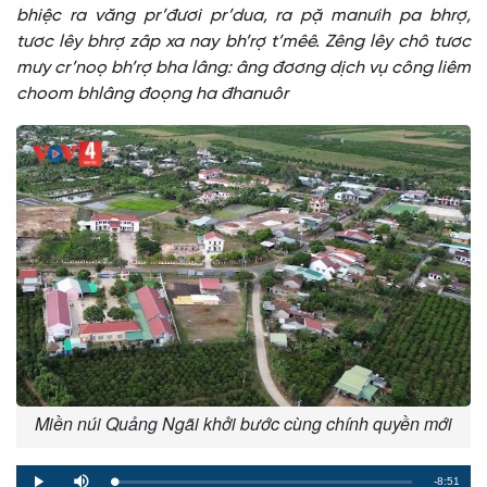
bhiệc ra văng pr’đươi pr’dua, ra pặ manưih pa bhrợ,
tươc lêy bhrợ zâp xa nay bh’rợ t’mêê. Zêng lêy chô tươc
mưy cr’noọ bh’rợ bha lâng: âng đơơng dịch vụ công liêm
choom bhlâng đoọng ha đhanuôr
Miền núi Quảng Ngãi khởi bước cùng chính quyền mới
Remaining
-8:51
Loaded
:
Progress
:
Play
Mute