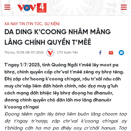
XA NAY TIN (TIN TỨC, SỰ KIỆN)
DA DING K’COONG NHÂM MÂNG
LÂNG CHÍNH QUYỀN T’MÊÊ
Thứ ba, 10:09, 08/07/2025
CTV Xuân Yến
T’ngay 1/7/2025, tỉnh Quảng Ngãi t’mêê lêy moot pa
bhrợ, chính quyền cấp chr’val t’mêê zêng ơy bhrợ têng.
Đhị zâp chr’hoong k’coong ch’ngai, râu tr’xăl nâu căh
mưy chr’năp liêm đăh hành chính, năc dzợ mưy g’luh
cách mạng đăh bhiệc lêy bhrợ đoọng ha đhanuôr,
đơơng chính quyền chô đăn lâh mơ lâng đhanuôr
k’coong ch’ngai
Đọong têêm ngăn lêy bhrợ liêm buôn lâng choom tơợ
đợ t’ngay tr’nơợp, zâp chr’val k’coong ch’ngai ơy
t’bhlâng căh ha mơ pa đhêy ooy cr’chăl hanua. Tơợ