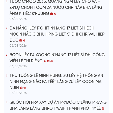
TƯƠC C’MOO 2035, QUẢNG NGÃI LÊY CHÔ VAIH
ZR’LỤ CHOH TƠƠM ZA NƯƠU CHR’NĂP BHA LÂNG
ÂNG K’TIÊC K’RUUNG
06/08/2026
ĐÀ NẴNG: LÊY P'GHIT N’HANG 17 LIỆT SĨ HÊCH
MOON NẮC C’BHUH PING LIỆT SĨ ĐHỊ CHR’VAL HIỆP
ĐỨC
06/08/2026
BƠƠN LÊY PA XOỌNG N’HANG 12 LIỆT SĨ ĐHỊ CÔNG
VIÊN LÊ THỊ RIÊNG
06/08/2026
THỦ TƯỚNG LÊ MINH HƯNG: ZƯ LÊY HỆ THỐNG AN
NINH MẠNG NẮC PA TÊỆT LÂNG ZƯ LÊY COON MA
NƯIH
06/08/2026
QUỐC HỘI PRÁ XAY DỰ ÁN PR’ĐƠỢ C’LÂNG P’RANG
BHA LẦNG LÂNG BHRỢ T’VAIH THÀNH PHỐ T’MÊÊ