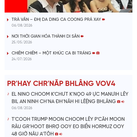
VÀI PHÚT DÀNH CHO QUẢNG BÁ
a
TRÀ VÂN – ĐHỊ DA DING CA COONG PRÁ XAY
y
06/08/2026
V
NƠI THỜI GIAN HÓA THÀNH DI SẢN
25/05/2026
i
CHIÊM CHIÊM – MỘT KHÚC CA BI TRÁNG
24/07/2026
d
e
PR'HAY CHR'NĂP BHLÂNG VOV4
o
EL NINO CHOOM K’CHƯT K’NỌO 49 ỰC MANƯIH LÊY
BIL AN NINH CH’NA ĐH’NĂH HI LÊỆNG BHLÂNG
06/08/2026
T’COOH TRUMP MOON CHOOM LÊY P’CĂH MOON
RÂU GR’HOOT BHRỢ OOY EO BIỂN HORMUZ OOY
48 GIỜ NÂU A’TÔH