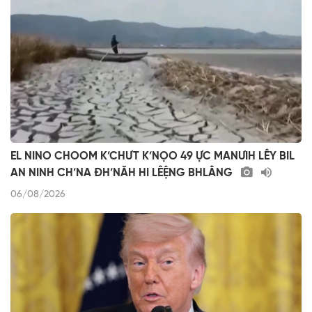
EL NINO CHOOM K’CHƯT K’NỌO 49 ỰC MANƯIH LÊY BIL
AN NINH CH’NA ĐH’NĂH HI LÊỆNG BHLÂNG
06/08/2026