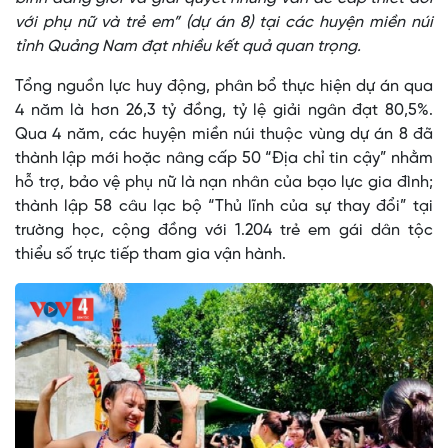
với phụ nữ và trẻ em” (dự án 8) tại các huyện miền núi
tỉnh Quảng Nam đạt nhiều kết quả quan trọng.
Tổng nguồn lực huy động, phân bổ thực hiện dự án qua
4 năm là hơn 26,3 tỷ đồng, tỷ lệ giải ngân đạt 80,5%.
Qua 4 năm, các huyện miền núi thuộc vùng dự án 8 đã
thành lập mới hoặc nâng cấp 50 “Địa chỉ tin cậy” nhằm
hỗ trợ, bảo vệ phụ nữ là nạn nhân của bạo lực gia đình;
thành lập 58 câu lạc bộ “Thủ lĩnh của sự thay đổi” tại
trường học, cộng đồng với 1.204 trẻ em gái dân tộc
thiểu số trực tiếp tham gia vận hành.