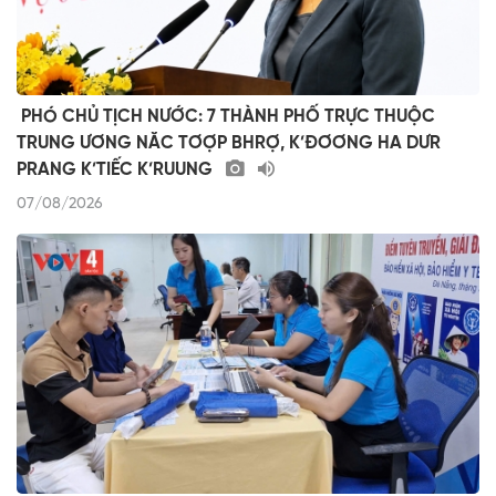
​ ​PHÓ CHỦ TỊCH NƯỚC: 7 THÀNH PHỐ TRỰC THUỘC
TRUNG ƯƠNG NĂC TƠỢP BHRỢ, K’ĐƠƠNG HA DƯR
PRANG K’TIẾC K’RUUNG
07/08/2026