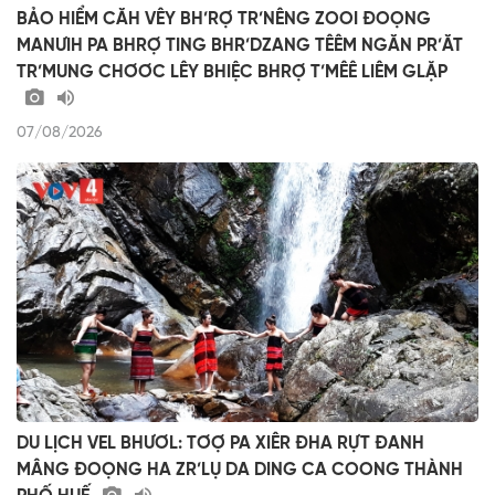
BẢO HIỂM CĂH VÊY BH’RỢ TR’NÊNG ZOOI ĐOỌNG
MANƯIH PA BHRỢ TING BHR’DZANG TÊÊM NGĂN PR’ĂT
TR’MUNG CHƠƠC LÊY BHIỆC BHRỢ T’MÊÊ LIÊM GLẶP
07/08/2026
DU LỊCH VEL BHƯƠL: TƠỢ PA XIÊR ĐHA RỰT ĐANH
MÂNG ĐOỌNG HA ZR’LỤ DA DING CA COONG THÀNH