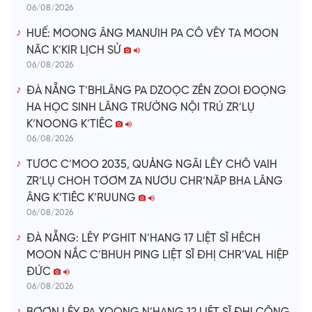
06/08/2026
HUẾ: MOONG ÂNG MANƯIH PA CÔ VÊY TA MOON
NĂC K’KIR LỊCH SỬ
06/08/2026
ĐÀ NẴNG T’BHLÂNG PA DZOỌC ZÊN ZOOI ĐOỌNG
HA HỌC SINH LÂNG TRƯỜNG NỘI TRÚ ZR’LỤ
K’NOONG K’TIÊC
06/08/2026
TƯƠC C’MOO 2035, QUẢNG NGÃI LÊY CHÔ VAIH
ZR’LỤ CHOH TƠƠM ZA NƯƠU CHR’NĂP BHA LÂNG
ÂNG K’TIÊC K’RUUNG
06/08/2026
ĐÀ NẴNG: LÊY P'GHIT N’HANG 17 LIỆT SĨ HÊCH
MOON NẮC C’BHUH PING LIỆT SĨ ĐHỊ CHR’VAL HIỆP
ĐỨC
06/08/2026