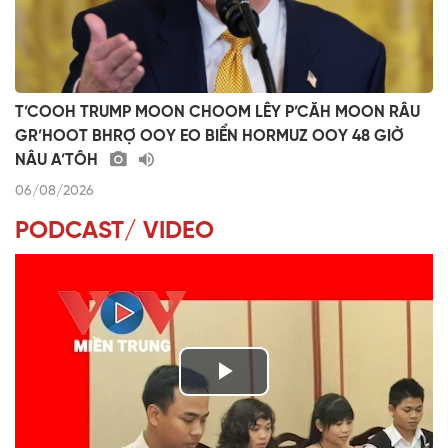
T’COOH TRUMP MOON CHOOM LÊY P’CĂH MOON RÂU
GR’HOOT BHRỢ OOY EO BIỂN HORMUZ OOY 48 GIỜ
NÂU A’TÔH
06/08/2026
PODCAST/ VIDEO
P
l