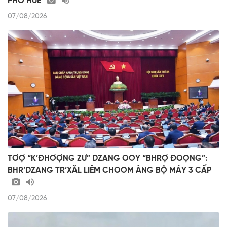
PHỐ HUẾ
07/08/2026
TƠỢ “K’ĐHƠỢNG ZƯ” DZANG OOY “BHRỢ ĐOỌNG”:
BHR’DZANG TR’XĂL LIÊM CHOOM ÂNG BỘ MÁY 3 CẤP
07/08/2026