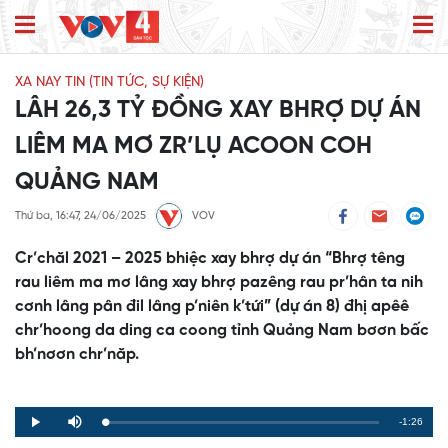
XA NAY TIN (TIN TỨC, SỰ KIỆN)
LÂH 26,3 TỶ ĐỒNG XAY BHRỢ DỰ ÁN
LIÊM MA MƠ ZR’LỤ ACOON COH
QUẢNG NAM
Thứ ba, 16:47, 24/06/2025
VOV
Cr’chăl 2021 – 2025 bhiệc xay bhrợ dự án “Bhrợ têng
rau liêm ma mơ lâng xay bhrợ pazêng rau pr’hân ta nih
cơnh lâng pân đil lâng p’niên k’tứi” (dự án 8) đhị apêê
chr’hoong da ding ca coong tỉnh Quảng Nam bơơn bấc
bh’nơơn chr’năp.
Remaining
-1:26
Loaded
:
Progress
:
Play
Mute
0%
0%