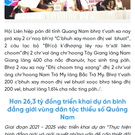
Hội Liên hiệp pân đil tỉnh Quang Nam bhrợ t’vaih xa nay
prá xay 2 cr’noọ bh’rợ “C’bhuh xay moon đhị vel bhươl”,
2 câu lạc bộ “Bh’cộ k’đhơợng lêy rau tr’xăl liêm
choom”đhị 2 chr’val âng chr’hoong Tây Giang lâng Nam
Giang lâng 400 cha nắc đhanuôr, học sinh ting pâh.
Bhrợ 2 rau xa nay “Đhị choom ting xơợng” đhị 2 chr’val
âng chr’hoong Nam Trà My lâng Bắc Trà My. Bhrợ t’vaih
200 c’bhuh xay moon đhị vel bhươl xoọc bhrợ têng đhị
200 vel, bhươl lâng 1.614 cha nắc ting pâh./.
Hơn 26,3 tỷ đồng triển khai dự án bình
đẳng giới vùng dân tộc thiểu số Quảng
Nam
Giai đoạn 2021 - 2025 việc triển khai dự án “Thực hiện
bình đẳng giới và giải quyết những vấn đề cấp thiết đối