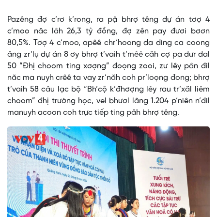
Time
Pazêng đợ c’rơ k’rong, ra pặ bhrợ têng dự án tơợ 4
c’moo năc lâh 26,3 tỷ đồng, đợ zên pay đươi bơơn
80,5%. Tơợ 4 c’moo, apêê chr’hoong da ding ca coong
âng zr’lụ dự án 8 ơy bhrợ t’vaih t’mêê căh cợ pa dưr dal
50 “Đhị choom ting xơợng” đoọng zooi, zư lêy pân đil
năc ma nuyh crêê ta vay zr’năh coh pr’loọng đong; bhrợ
t’vaih 58 câu lạc bộ “Bh’cộ k’đhơợng lêy rau tr’xăl liêm
choom” đhị trường học, vel bhươl lâng 1.204 p’niên n’đil
manuyh acoon coh trực tiếp ting pâh bhrợ têng.