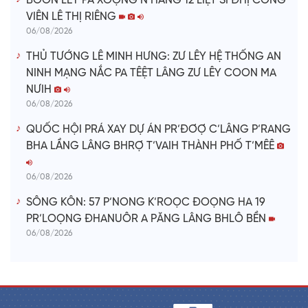
BƠƠN LÊY PA XOỌNG N’HANG 12 LIỆT SĨ ĐHỊ CÔNG
VIÊN LÊ THỊ RIÊNG
06/08/2026
THỦ TƯỚNG LÊ MINH HƯNG: ZƯ LÊY HỆ THỐNG AN
NINH MẠNG NẮC PA TÊỆT LÂNG ZƯ LÊY COON MA
NƯIH
06/08/2026
QUỐC HỘI PRÁ XAY DỰ ÁN PR’ĐƠỢ C’LÂNG P’RANG
BHA LẦNG LÂNG BHRỢ T’VAIH THÀNH PHỐ T’MÊÊ
06/08/2026
SÔNG KÔN: 57 P’NONG K’ROỌC ĐOỌNG HA 19
PR’LOỌNG ĐHANUÔR A PĂNG LÂNG BHLÔ BỀN
06/08/2026