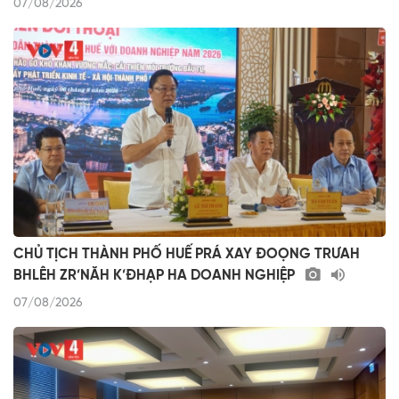
07/08/2026
CHỦ TỊCH THÀNH PHỐ HUẾ PRÁ XAY ĐOỌNG TRƯAH
BHLÊH ZR’NĂH K’ĐHẠP HA DOANH NGHIỆP
07/08/2026