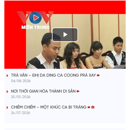
P
l
VÀI PHÚT DÀNH CHO QUẢNG BÁ
a
TRÀ VÂN – ĐHỊ DA DING CA COONG PRÁ XAY
y
06/08/2026
V
NƠI THỜI GIAN HÓA THÀNH DI SẢN
25/05/2026
i
CHIÊM CHIÊM – MỘT KHÚC CA BI TRÁNG
24/07/2026
d