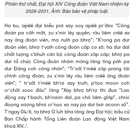
Phiên thứ nhất, Đại hội XIV Công đoàn Việt Nam nhiệm kỳ
2026-2031. Ảnh: Báo bảo vệ pháp luật.
Ha bu, apêê đại biểu prá xay ooy apêê pr’đơc “Công
đoàn pa căh măt, zư x’mir lêy quyền, râu liêm crêê xa
nay âng đoàn viên, ma nưih pa bhrợ”; “K’rong pa dưr
đoàn viên, bhrợ t’vaih công đoàn cấp cơ sở; ha dưr dal
chất lượng c’bhuh cán bộ công đoàn zâp câp; bhrợ pa
dưr tổ chức Công đoàn nhâm mâng lâng ting pâh pa
dưr Đảng coh công nhân”; “Tr’xăl t’mêê zâp prang tài
chính công đoàn, zư x’mir lêy râu liêm crêê âng đoàn
viên”; “ tr’xăl t’mêê bh’rợ xay truih, p’too moon coh
cr’chăl xooc đâu” lâng “Xay bhrợ bh’rợ thi đua “Lao
động zay t’bach, bh’nơơn dal, pa chô liêm glăp”, chroi
đoọng xơợng bhrợ cr’nọo xa nay pa dưr bơr acoon số”.
T’ngay 04/6, ta bhrợ G’luh bha lâng âng Đại hội; bầu cử
Ban Chấp hành Tổng Liên đoàn Lao động Việt Nam
khoá XIV./.