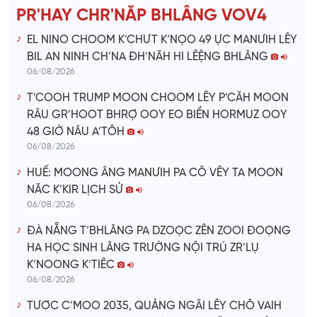
e
PR'HAY CHR'NĂP BHLÂNG VOV4
o
EL NINO CHOOM K’CHƯT K’NỌO 49 ỰC MANƯIH LÊY
BIL AN NINH CH’NA ĐH’NĂH HI LÊỆNG BHLÂNG
06/08/2026
T’COOH TRUMP MOON CHOOM LÊY P’CĂH MOON
RÂU GR’HOOT BHRỢ OOY EO BIỂN HORMUZ OOY
48 GIỜ NÂU A’TÔH
06/08/2026
HUẾ: MOONG ÂNG MANƯIH PA CÔ VÊY TA MOON
NĂC K’KIR LỊCH SỬ
06/08/2026
ĐÀ NẴNG T’BHLÂNG PA DZOỌC ZÊN ZOOI ĐOỌNG
HA HỌC SINH LÂNG TRƯỜNG NỘI TRÚ ZR’LỤ
K’NOONG K’TIÊC
06/08/2026
TƯƠC C’MOO 2035, QUẢNG NGÃI LÊY CHÔ VAIH