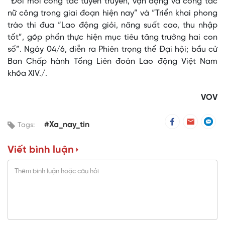
“Đổi mới công tác tuyên truyền, vận động và công tác
nữ công trong giai đoạn hiện nay” và “Triển khai phong
trào thi đua “Lao động giỏi, năng suất cao, thu nhập
tốt”, góp phần thực hiện mục tiêu tăng trưởng hai con
số”. Ngày 04/6, diễn ra Phiên trọng thể Đại hội; bầu cử
Ban Chấp hành Tổng Liên đoàn Lao động Việt Nam
khóa XIV./.
VOV
#Xa_nay_tin
Tags:
Viết bình luận