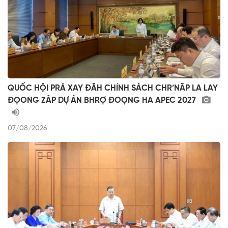
QUỐC HỘI PRÁ XAY ĐĂH CHÍNH SÁCH CHR’NĂP LA LAY
ĐỌONG ZÂP DỰ ÁN BHRỢ ĐOỌNG HA APEC 2027
07/08/2026