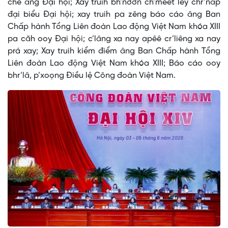
chế âng Đại hội; Xay truih bh’nơơn ch’mêêt lêy chr’năp
đại biểu Đại hội; xay truih pa zêng báo cáo âng Ban
Chấp hành Tổng Liên đoàn Lao động Việt Nam khóa XIII
pa căh ooy Đại hội; c’lâng xa nay apêê cr’liêng xa nay
prá xay; Xay truih kiểm điểm âng Ban Chấp hành Tổng
Liên đoàn Lao động Việt Nam khóa XIII; Báo cáo ooy
bhr’lâ, p’xoọng Điều lệ Công đoàn Việt Nam.