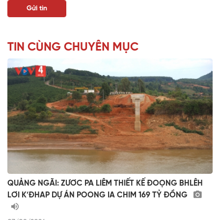
TIN CÙNG CHUYÊN MỤC
QUẢNG NGÃI: ZƯƠC PA LIÊM THIẾT KẾ ĐOỌNG BHLÊH
LƠI K’ĐHAP DỰ ÁN POONG IA CHIM 169 TỶ ĐỒNG