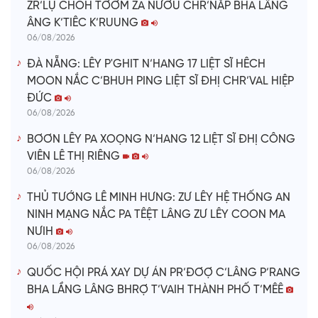
ZR’LỤ CHOH TƠƠM ZA NƯƠU CHR’NĂP BHA LÂNG
ÂNG K’TIÊC K’RUUNG
06/08/2026
ĐÀ NẴNG: LÊY P'GHIT N’HANG 17 LIỆT SĨ HÊCH
MOON NẮC C’BHUH PING LIỆT SĨ ĐHỊ CHR’VAL HIỆP
ĐỨC
06/08/2026
BƠƠN LÊY PA XOỌNG N’HANG 12 LIỆT SĨ ĐHỊ CÔNG
VIÊN LÊ THỊ RIÊNG
06/08/2026
THỦ TƯỚNG LÊ MINH HƯNG: ZƯ LÊY HỆ THỐNG AN
NINH MẠNG NẮC PA TÊỆT LÂNG ZƯ LÊY COON MA
NƯIH
06/08/2026
QUỐC HỘI PRÁ XAY DỰ ÁN PR’ĐƠỢ C’LÂNG P’RANG
BHA LẦNG LÂNG BHRỢ T’VAIH THÀNH PHỐ T’MÊÊ