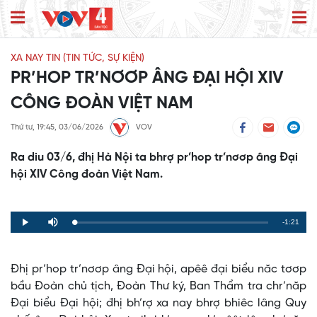
XA NAY TIN (TIN TỨC, SỰ KIỆN)
PR’HOP TR’NƠƠP ÂNG ĐẠI HỘI XIV
CÔNG ĐOÀN VIỆT NAM
Thứ tư, 19:45, 03/06/2026
VOV
Ra diu 03/6, đhị Hà Nội ta bhrợ pr’hop tr’nơơp âng Đại
hội XIV Công đoàn Việt Nam.
Remaining
-1:21
Loaded
:
Progress
:
Play
Mute
0%
0%
Time
Đhị pr’hop tr’nơơp âng Đại hội, apêê đại biểu năc tơơp
bầu Đoàn chủ tịch, Đoàn Thư ký, Ban Thẩm tra chr’năp
Đại biểu Đại hội; đhị bh’rợ xa nay bhrợ bhiêc lâng Quy