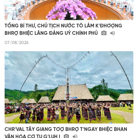
TỔNG BÍ THƯ, CHỦ TỊCH NƯỚC TÔ LÂM K’ĐHƠỢNG
BHRỢ BHIỆC LÂNG ĐẢNG UỶ CHÍNH PHỦ
07/08/2026
CHR’VAL TÂY GIANG TƠỢ BHRỢ T’NGAY BHIỆC BHAN
VĂN HÓA CƠ TU G’LUH I