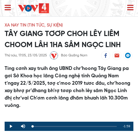
XA NAY TIN (TIN TỨC, SỰ KIỆN)
TÂY GIANG TƠƠP CHOH LÊY LIÊM
CHOOM LÂH 1HA SÂM NGỌC LINH
Thứ sáu, 17:05, 23/05/2025
Báo Quảng Nam
Ting cơnh xay truih âng UBND chr’hoong Tây Giang pa
gơi Sở Khoa học lâng Công nghệ tỉnh Quảng Nam
t’ngay 22/5/2025, tơợ c’moo 2019 tươc đâu, chr’hoong
xay bhrợ pr’đhang bh’rợ tơơp choh lêy sâm Ngọc Linh
đhị chr’val Ch’ơm cơnh lâng đhăm bhưah lâh 10.300m
vuông.
Remaining
-1:59
Loaded
:
Progress
:
Play
Mute
0%
0%
Time