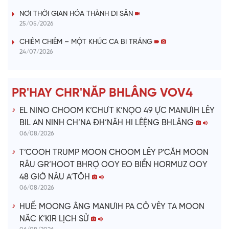
V
NƠI THỜI GIAN HÓA THÀNH DI SẢN
25/05/2026
i
CHIÊM CHIÊM – MỘT KHÚC CA BI TRÁNG
24/07/2026
d
e
PR'HAY CHR'NĂP BHLÂNG VOV4
o
EL NINO CHOOM K’CHƯT K’NỌO 49 ỰC MANƯIH LÊY
BIL AN NINH CH’NA ĐH’NĂH HI LÊỆNG BHLÂNG
06/08/2026
T’COOH TRUMP MOON CHOOM LÊY P’CĂH MOON
RÂU GR’HOOT BHRỢ OOY EO BIỂN HORMUZ OOY
48 GIỜ NÂU A’TÔH
06/08/2026
HUẾ: MOONG ÂNG MANƯIH PA CÔ VÊY TA MOON
NĂC K’KIR LỊCH SỬ