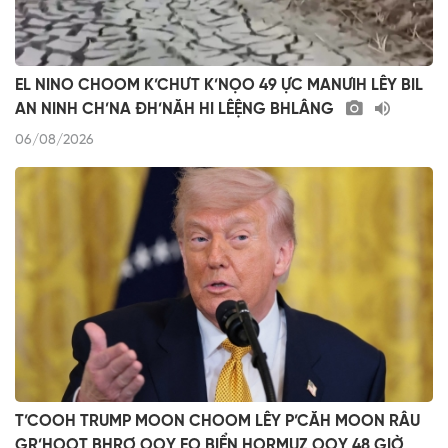
EL NINO CHOOM K’CHƯT K’NỌO 49 ỰC MANƯIH LÊY BIL
AN NINH CH’NA ĐH’NĂH HI LÊỆNG BHLÂNG
06/08/2026
T’COOH TRUMP MOON CHOOM LÊY P’CĂH MOON RÂU
GR’HOOT BHRỢ OOY EO BIỂN HORMUZ OOY 48 GIỜ