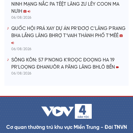
NINH MẠNG NẮC PA TÊỆT LÂNG ZƯ LÊY COON MA
NƯIH
06/08/2026
QUỐC HỘI PRÁ XAY DỰ ÁN PR’ĐƠỢ C’LÂNG P’RANG
BHA LẦNG LÂNG BHRỢ T’VAIH THÀNH PHỐ T’MÊÊ
06/08/2026
SÔNG KÔN: 57 P’NONG K’ROỌC ĐOỌNG HA 19
PR’LOỌNG ĐHANUÔR A PĂNG LÂNG BHLÔ BỀN
06/08/2026
Cơ quan thường trú khu vực Miền Trung - Đài TNVN