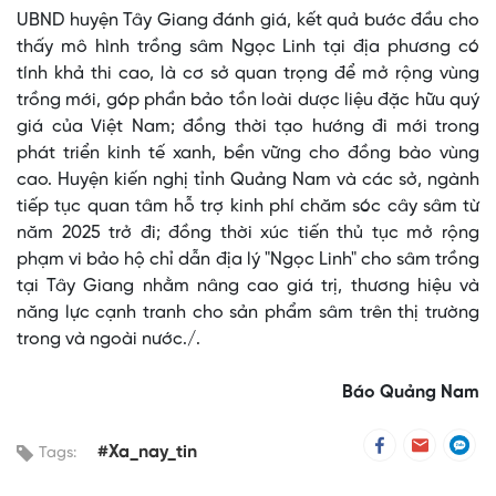
UBND huyện Tây Giang đánh giá, kết quả bước đầu cho
thấy mô hình trồng sâm Ngọc Linh tại địa phương có
tính khả thi cao, là cơ sở quan trọng để mở rộng vùng
trồng mới, góp phần bảo tồn loài dược liệu đặc hữu quý
giá của Việt Nam; đồng thời tạo hướng đi mới trong
phát triển kinh tế xanh, bền vững cho đồng bào vùng
cao. Huyện kiến nghị tỉnh Quảng Nam và các sở, ngành
tiếp tục quan tâm hỗ trợ kinh phí chăm sóc cây sâm từ
năm 2025 trở đi; đồng thời xúc tiến thủ tục mở rộng
phạm vi bảo hộ chỉ dẫn địa lý "Ngọc Linh" cho sâm trồng
tại Tây Giang nhằm nâng cao giá trị, thương hiệu và
năng lực cạnh tranh cho sản phẩm sâm trên thị trường
trong và ngoài nước./.
Báo Quảng Nam
#Xa_nay_tin
Tags: