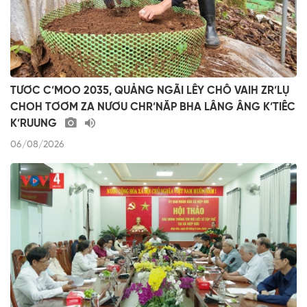
TƯƠC C’MOO 2035, QUẢNG NGÃI LÊY CHÔ VAIH ZR’LỤ
CHOH TƠƠM ZA NƯƠU CHR’NĂP BHA LÂNG ÂNG K’TIÊC
K’RUUNG
06/08/2026