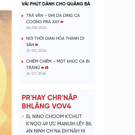
a
VÀI PHÚT DÀNH CHO QUẢNG BÁ
y
TRÀ VÂN – ĐHỊ DA DING CA
COONG PRÁ XAY
V
06/08/2026
NƠI THỜI GIAN HÓA THÀNH DI
i
SẢN
25/05/2026
d
CHIÊM CHIÊM – MỘT KHÚC CA BI
e
TRÁNG
24/07/2026
o
PR'HAY CHR'NĂP
BHLÂNG VOV4
EL NINO CHOOM K’CHƯT
K’NỌO 49 ỰC MANƯIH LÊY BIL
AN NINH CH’NA ĐH’NĂH HI