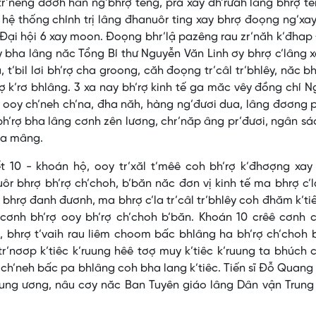
tr’nêng đơơh hân ng’bhrợ têng, prá xay đh’rưah lâng bhrợ t
 hệ thống chính trị lâng đhanuôr ting xay bhrợ đoọng ng’xa
g Đại hội 6 xay moon. Đoọng bhr’lậ pazêng rau zr’năh k’đha
bha lâng năc Tổng Bí thư Nguyễn Văn Linh ơy bhrợ c’lâng 
, t’bil lơi bh’rợ cha groong, căh đoọng tr’câl tr’bhlêy, năc b
hrợ k’rơ bhlâng. 3 xa nay bh’rợ kinh tế ga măc vêy đồng chí 
c ooy ch’neh ch’na, đha năh, hàng ng’đươi dua, lâng đơơng 
bh’rợ bha lâng cơnh zên lương, chr’năp âng pr’đươi, ngân sác
pa mâng.
t 10 - khoán hộ, ooy tr’xăl t’mêê coh bh’rợ k’đhơợng xay
r bhrợ bh’rợ ch’choh, b’băn năc đơn vị kinh tế ma bhrợ c’
 bhrợ đanh đươnh, ma bhrợ c’la tr’câl tr’bhlêy coh đhăm k’ti
cơnh bh’rợ ooy bh’rợ ch’choh b’băn. Khoán 10 crêê cơnh c
 bhrợ t’vaih rau liêm choom bấc bhlâng ha bh’rợ ch’choh 
tr’nơơp k’tiêc k’ruung hêê tơợ muy k’tiêc k’ruung ta bhúch 
l ch’neh bấc pa bhlâng coh bha lang k’tiêc. Tiến sĩ Đỗ Quang
rung ương, nâu cơy năc Ban Tuyên giáo lâng Dân vận Trung