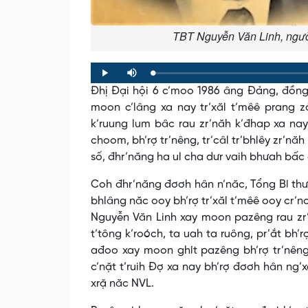
TBT Nguyễn Văn Linh, ngườ
Loaded
:
Progress
:
Play
Mute
0%
0%
Đhị Đại hội 6 c’moo 1986 âng Đảng, đồng 
moon c’lâng xa nay tr’xăl t’mêê prang 
k’ruung lum bâc rau zr’năh k’đhap xa na
choom, bh’rợ tr’nêng, tr’câl tr’bhlêy zr’năh
số, đhr’năng ha ul cha dưr vaih bhưah bấc 
Coh đhr’năng đơơh hân n’năc, Tổng Bí thư
bhlâng năc ooy bh’rợ tr’xăl t’mêê ooy cr’n
Nguyễn Văn Linh xay moon pazêng rau zr’n
t’tông k’roóch, ta uah ta ruông, pr’ắt bh
ađoo xay moon ghít pazêng bh’rợ tr’nê
c’nặt t’ruih Đợ xa nay bh’rợ đơơh hân ng
xrặ năc NVL.