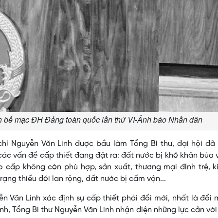
n bế mạc ĐH Đảng toàn quốc lần thứ VI-Ảnh báo Nhần dân
hí Nguyễn Văn Linh được bầu làm Tổng Bí thư, đại hội đã 
các vấn đề cấp thiết đang đặt ra: đất nước bị khó khăn bủa 
o cấp không còn phù hợp, sản xuất, thương mại đình trệ, k
trạng thiếu đói lan rộng, đất nước bị cấm vận...
n Văn Linh xác định sự cấp thiết phải đổi mới, nhất là đổi 
nh, Tổng Bí thư Nguyễn Văn Linh nhận diện những lực cản vớ