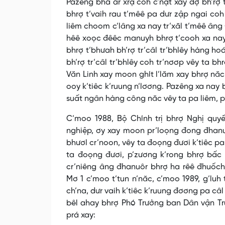
Pazêng bha ar xrặ coh c’nặt xay đợ bh’rợ 
bhrợ t’vaih rau t’mêê pa dưr zập ngai coh
liêm choom c’lâng xa nay tr’xăl t’mêê ân
hêê xoọc đêêc manuyh bhrợ t’cooh xa nay 
bhrợ t’bhưah bh’rợ tr’câl tr’bhlêy hàng hoá
bh’rợ tr’câl tr’bhlêy coh tr’nơơp vêy ta b
Văn Linh xay moon ghít l’lăm xay bhrợ nă
ooy k’tiêc k’ruung n’lơơng. Pazêng xa nay 
suất ngân hàng công năc vêy ta pa liêm, 
C’moo 1988, Bộ Chính trị bhrợ Nghị quyế
nghiệp, ơy xay moon pr’loọng đong đhanuô
bhươl cr’noon, vêy ta đoọng đươi k’tiêc pa
ta đoọng đươi, p’zương k’rong bhrợ bấc 
cr’niêng âng đhanuôr bhrợ ha rêê đhuốch,
Mơ 1 c’moo t’tun n’năc, c’moo 1989, g’luh 
ch’na, dưr vaih k’tiêc k’ruung đơơng pa câ
bêl ahay bhrợ Phó Trưởng ban Dân vận T
prá xay: