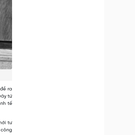
đề ra
vây tứ
inh tế
mới tư
i công