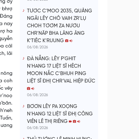
êng ơy
y bhrợ
TƯƠC C’MOO 2035, QUẢNG
p Đảng
NGÃI LÊY CHÔ VAIH ZR’LỤ
xa nay
CHOH TƠƠM ZA NƯƠU
hrợ ha
CHR’NĂP BHA LÂNG ÂNG
Nguyễn
K’TIÊC K’RUUNG
pa câl
06/08/2026
h, lãi
ĐÀ NẴNG: LÊY P'GHIT
N’HANG 17 LIỆT SĨ HÊCH
 nông
MOON NẮC C’BHUH PING
la coh
LIỆT SĨ ĐHỊ CHR’VAL HIỆP ĐỨC
ếc vêy
r’noọ
06/08/2026
b’băn.
BƠƠN LÊY PA XOỌNG
ch’neh
N’HANG 12 LIỆT SĨ ĐHỊ CÔNG
 Tuấn,
VIÊN LÊ THỊ RIÊNG
 ương
06/08/2026