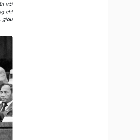
n với
g chí
, giàu