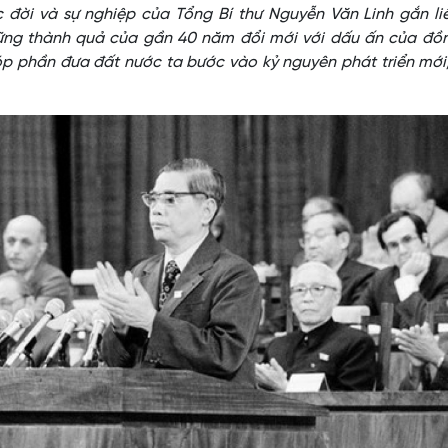
ời và sự nghiệp của Tổng Bí thư Nguyễn Văn Linh gắn liề
ững thành quả của gần 40 năm đổi mới với dấu ấn của đồn
p phần đưa đất nước ta bước vào kỷ nguyên phát triển mới