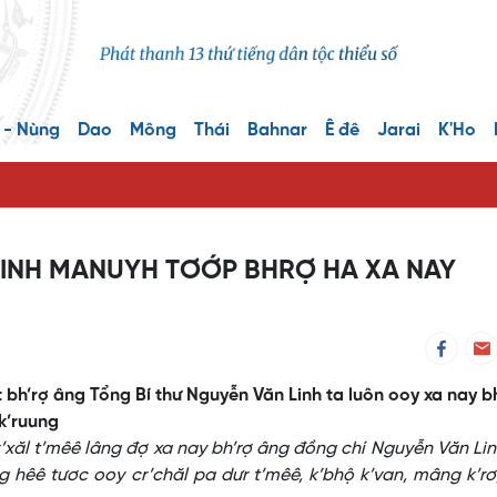
 - Nùng
Dao
Mông
Thái
Bahnar
Ê đê
Jarai
K'Ho
LINH MANUYH TƠỚP BHRỢ HA XA NAY
 bh’rợ âng Tổng Bí thư Nguyễn Văn Linh ta luôn ooy xa nay b
k’ruung
’xăl t’mêê lâng đợ xa nay bh’rợ âng đồng chí Nguyễn Văn Li
g hêê tươc ooy cr’chăl pa dưr t’mêê, k’bhộ k’van, mâng k’rơ