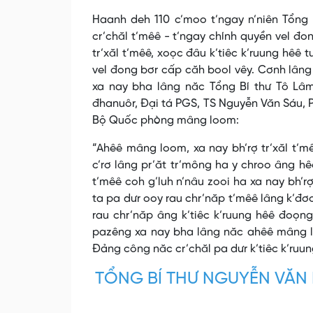
Haanh deh 110 c’moo t’ngay n’niên Tổng 
cr’chăl t’mêê - t’ngay chính quyền vel đo
tr’xăl t’mêê, xoọc đâu k’tiêc k’ruung hê
vel đong bơr cấp căh bool vêy. Cơnh lân
xa nay bha lâng năc Tổng Bí thư Tô Lâm
đhanuôr, Đại tá PGS, TS Nguyễn Văn Sáu, P
Bộ Quốc phòng mâng loom:
“Ahêê mâng loom, xa nay bh’rợ tr’xăl t’mê
c’rơ lâng pr’ăt tr’mông ha y chroo âng h
t’mêê coh g’luh n’nâu zooi ha xa nay bh’
ta pa dưr ooy rau chr’năp t’mêê lâng k’đơơ
rau chr’năp âng k’tiêc k’ruung hêê đoọ
pazêng xa nay bha lâng năc ahêê mâng lo
Đảng công năc cr’chăl pa dưr k’tiêc k’ruun
TỔNG BÍ THƯ NGUYỄN VĂN 