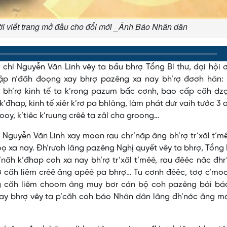
i viết trang mở đầu cho đổi mới _Ảnh Báo Nhân dân
chí Nguyễn Văn Linh vêy ta bầu bhrợ Tổng Bí thư, đại hội 
zập n’đăh đoọng xay bhrợ pazêng xa nay bh’rợ đơơh hân: k
y bh’rợ kinh tế ta k’rong pazum bấc cơnh, bao cấp căh dz
 k’đhap, kinh tế xiêr k’rơ pa bhlâng, làm phát dưr vaih tước 3
ooy, k’tiêc k’ruung crêê ta zâl cha groong…
 Nguyễn Văn Linh xay moon rau chr’năp âng bh’rợ tr’xăl t’m
oọ xa nay. Đh’rưah lâng pazêng Nghị quyết vêy ta bhrợ, Tổng 
ăh k’đhap coh xa nay bh’rợ tr’xăl t’mêê, rau đêêc năc đh
’rợ căh liêm crêê âng apêê pa bhrợ… Tu cơnh đêêc, tơợ c’mo
ng căh liêm choom âng muy bơr cán bộ coh pazêng bài bá
’xay bhrợ vêy ta p’căh coh báo Nhân dân lâng đh’nớc âng 