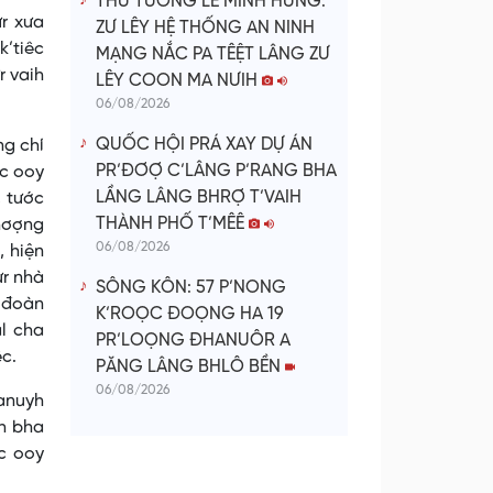
THỦ TƯỚNG LÊ MINH HƯNG:
ưr xưa
ZƯ LÊY HỆ THỐNG AN NINH
k’tiêc
MẠNG NẮC PA TÊỆT LÂNG ZƯ
r vaih
LÊY COON MA NƯIH
06/08/2026
QUỐC HỘI PRÁ XAY DỰ ÁN
ng chí
PR’ĐƠỢ C’LÂNG P’RANG BHA
ớc ooy
LẦNG LÂNG BHRỢ T’VAIH
, tước
THÀNH PHỐ T’MÊÊ
đhơợng
06/08/2026
, hiện
ưr nhà
SÔNG KÔN: 57 P’NONG
i đoàn
K’ROỌC ĐOỌNG HA 19
âl cha
PR’LOỌNG ĐHANUÔR A
êc.
PĂNG LÂNG BHLÔ BỀN
06/08/2026
manuyh
oh bha
ớc ooy