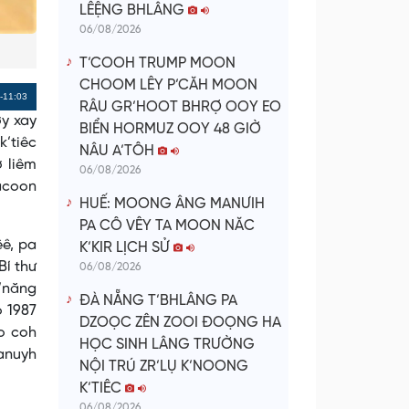
LÊỆNG BHLÂNG
06/08/2026
T’COOH TRUMP MOON
CHOOM LÊY P’CĂH MOON
Remaining
-11:03
RÂU GR’HOOT BHRỢ OOY EO
ơy xay
Time
BIỂN HORMUZ OOY 48 GIỜ
’tiêc
NÂU A’TÔH
ợ liêm
06/08/2026
 acoon
HUẾ: MOONG ÂNG MANƯIH
PA CÔ VÊY TA MOON NĂC
êê, pa
K’KIR LỊCH SỬ
Bí thư
06/08/2026
r’năng
ĐÀ NẴNG T’BHLÂNG PA
o 1987
DZOỌC ZÊN ZOOI ĐOỌNG HA
o coh
HỌC SINH LÂNG TRƯỜNG
manuyh
NỘI TRÚ ZR’LỤ K’NOONG
K’TIÊC
06/08/2026