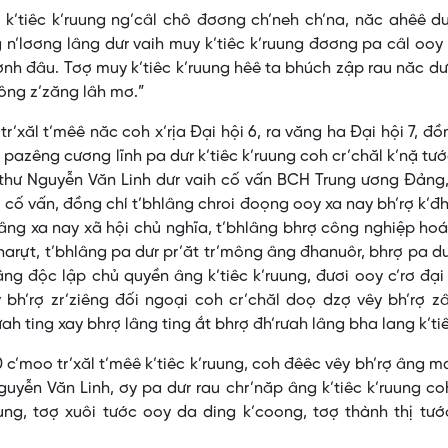
k’tiêc k’ruung ng’câl chô đơơng ch’neh ch’na, năc ahêê d
 n’lơơng lâng dưr vaih muy k’tiêc k’ruung đơơng pa câl ooy 
nh đâu. Tơợ muy k’tiêc k’ruung hêê ta bhúch zập rau năc dư
công z’zăng lâh mơ.”
xăl t’mêê năc coh x’rịa Đại hội 6, ra văng ha Đại hội 7, đồ
azêng cương lĩnh pa dưr k’tiêc k’ruung coh cr’chăl k’nặ tư
í thư Nguyễn Văn Linh dưr vaih cố vấn BCH Trung ương Đảng
ợ cố vấn, đồng chí t’bhlâng chroi đoọng ooy xa nay bh’rợ k’
lâng xa nay xã hội chủ nghĩa, t’bhlâng bhrợ công nghiệp hoá
r đharựt, t’bhlâng pa dưr pr’ăt tr’mông âng đhanuôr, bhrợ pa d
g độc lập chủ quyền âng k’tiêc k’ruung, đươi ooy c’rơ đạ
bh’rợ zr’ziêng đối ngoại coh cr’chăl doọ dzợ vêy bh’rợ z
ah ting xay bhrợ lâng ting ắt bhrợ đh’rưah lâng bha lang k’ti
 c’moo tr’xăl t’mêê k’tiêc k’ruung, coh đêêc vêy bh’rợ âng 
Nguyễn Văn Linh, ơy pa dưr rau chr’năp âng k’tiêc k’ruung c
ruung, tơợ xuôi tước ooy da ding k’coong, tơợ thành thị tư