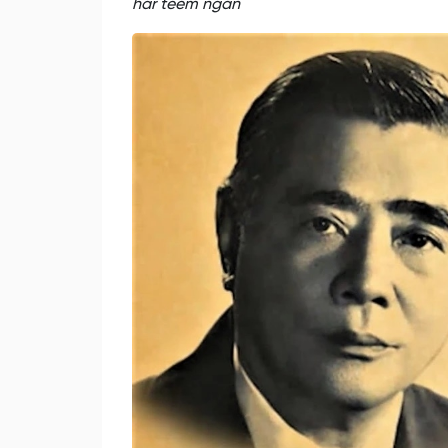
har têêm ngăn