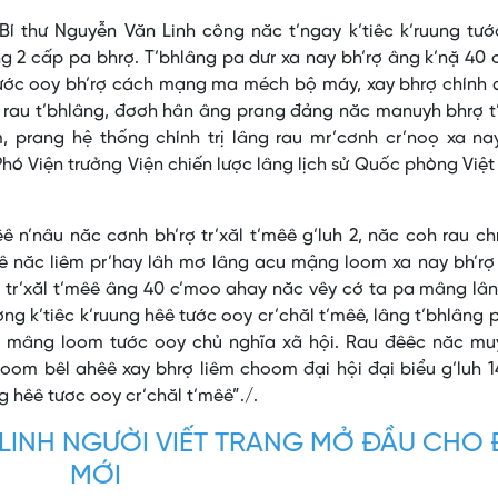
Bí thư Nguyễn Văn Linh công năc t’ngay k’tiêc k’ruung tư
ng 2 cấp pa bhrợ. T’bhlâng pa dưr xa nay bh’rợ âng k’nặ 40
ê tước ooy bh’rợ cách mạng ma méch bộ máy, xay bhrợ chính
g rau t’bhlâng, đơơh hân âng prang đảng năc manuyh bhrợ 
, prang hệ thống chính trị lâng rau mr’cơnh cr’noọ xa na
hó Viện trưởng Viện chiến lược lâng lịch sử Quốc phòng Việ
ê n’nâu năc cơnh bh’rợ tr’xăl t’mêê g’luh 2, năc coh rau ch
êê năc liêm pr’hay lâh mơ lâng acu mậng loom xa nay bh’rợ 
rợ tr’xăl t’mêê âng 40 c’moo ahay năc vêy cớ ta pa mâng lâ
ng k’tiêc k’ruung hêê tước ooy cr’chăl t’mêê, lâng t’bhlâng 
ng mâng loom tước ooy chủ nghĩa xã hội. Rau đêêc năc mu
om bêl ahêê xay bhrợ liêm choom đại hội đại biểu g’luh 1
g hêê tươc ooy cr’chăl t’mêê”./.
LINH NGƯỜI VIẾT TRANG MỞ ĐẦU CHO 
MỚI