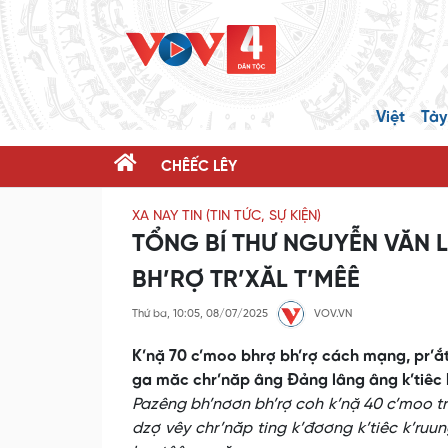
Việt
Tày
CHÊẾC LÊY
XA NAY TIN (TIN TỨC, SỰ KIỆN)
TỔNG BÍ THƯ NGUYỄN VĂN 
BH’RỢ TR’XĂL T’MÊÊ
Thứ ba, 10:05, 08/07/2025
VOV.VN
K’nặ 70 c’moo bhrợ bh’rợ cách mạng, pr’ắt
ga măc chr’năp âng Đảng lâng âng k’tiêc 
Pazêng bh’nơơn bh’rợ coh k’nặ 40 c’moo tr
dzợ vêy chr’năp ting k’đơơng k’tiêc k’ruun