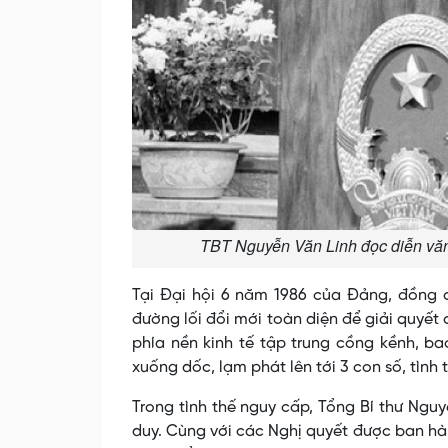
TBT Nguyễn Văn Linh đọc diễn vă
Tại Đại hội 6 năm 1986 của Đảng, đồng c
đường lối đổi mới toàn diện để giải quyết 
phía nền kinh tế tập trung cồng kềnh, ba
xuống dốc, lạm phát lên tới 3 con số, tình 
Trong tình thế nguy cấp, Tổng Bí thư Nguyễ
duy. Cùng với các Nghị quyết được ban hà