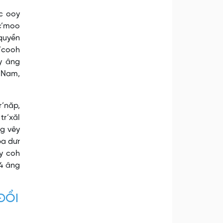
ớc ooy
 c’moo
 quyền
t’cooh
y âng
t Nam,
r’năp,
tr’xăl
ng vêy
pa dưr
y coh
4 âng
ĐỔI