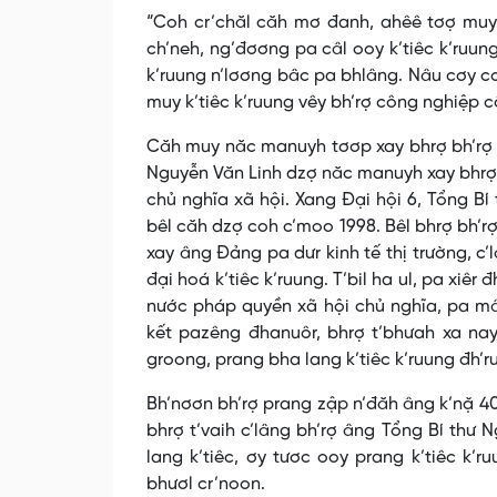
“Coh cr’chăl căh mơ đanh, ahêê tơợ muy 
ch’neh, ng’đơơng pa câl ooy k’tiêc k’ruung
k’ruung n’lơơng bâc pa bhlâng. Nâu cơy cơ
muy k’tiêc k’ruung vêy bh’rợ công nghiệp 
Căh muy năc manuyh tơơp xay bhrợ bh’rợ tr’
Nguyễn Văn Linh dzợ năc manuyh xay bhrợ p
chủ nghĩa xã hội. Xang Đại hội 6, Tổng B
bêl căh dzợ coh c’moo 1998. Bêl bhrợ bh’r
xay âng Đảng pa dưr kinh tế thị trường, c’
đại hoá k’tiêc k’ruung. T’bil ha ul, pa xiê
nước pháp quyền xã hội chủ nghĩa, pa mân
kết pazêng đhanuôr, bhrợ t’bhưah xa nay 
groong, prang bha lang k’tiêc k’ruung đh’rư
Bh’nơơn bh’rợ prang zập n’đăh âng k’nặ 40
bhrợ t’vaih c’lâng bh’rợ âng Tổng Bí thư 
lang k’tiêc, ơy tươc ooy prang k’tiêc k’
bhươl cr’noon.